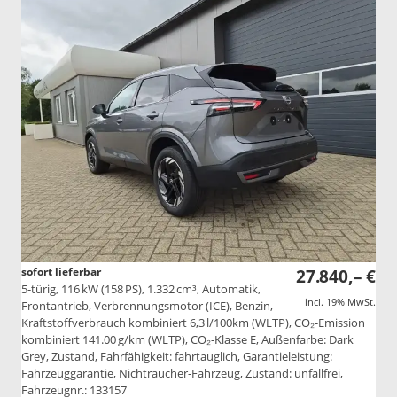
sofort lieferbar
27.840,– €
5-türig, 116 kW (158 PS), 1.332 cm³, Automatik,
incl. 19% MwSt.
Frontantrieb, Verbrennungsmotor (ICE), Benzin,
Kraftstoffverbrauch kombiniert 6,3 l/100km (WLTP), CO₂-Emission
kombiniert 141.00 g/km (WLTP), CO₂-Klasse E, Außenfarbe: Dark
Grey, Zustand, Fahrfähigkeit: fahrtauglich, Garantieleistung:
Fahrzeuggarantie, Nichtraucher-Fahrzeug, Zustand: unfallfrei,
Fahrzeugnr.: 133157