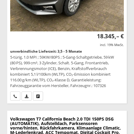
18.345,– €
incl. 19% MwSt.
unverbindliche Lieferzeit: 3,5 - 5 Monate
5-türig, 1.0 MPI ; 59KW/80PS ; 5-Gang-Schaltgetriebe, 59 kW
(80 PS), 999 cm³, 3 Zylinder, Schalt. 5-Gang, Frontantrieb,
Verbrennungsmotor (ICE), Benzin, Kraftstoffverbrauch
kombiniert 5,1 l/100km (WLTP), CO₂-Emission kombiniert
116.00 g/km (WLTP), CO₂-Klasse D, Garantieleistung:
Fahrzeuggarantie vom Hersteller, Fahrzeugnr.: 107326
Wir rufen Sie an
PDF-Datei, Fahrzeugexposé drucken
Drucken, parken oder vergleichen
Volkswagen T7 California
Beach 2.0 TDI 150PS DSG
(AUTOMATIK), Aufstelldach, Parksensoren
vorne/hinten, Rückfahrkamera, Klimaanlage Climatic,
M-Lederlenkrad, ACC Tempomat, Digital Cockpit Pro,