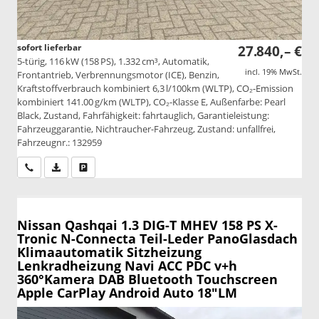
sofort lieferbar
27.840,– €
5-türig, 116 kW (158 PS), 1.332 cm³, Automatik,
incl. 19% MwSt.
Frontantrieb, Verbrennungsmotor (ICE), Benzin,
Kraftstoffverbrauch kombiniert 6,3 l/100km (WLTP), CO₂-Emission
kombiniert 141.00 g/km (WLTP), CO₂-Klasse E, Außenfarbe: Pearl
Black, Zustand, Fahrfähigkeit: fahrtauglich, Garantieleistung:
Fahrzeuggarantie, Nichtraucher-Fahrzeug, Zustand: unfallfrei,
Fahrzeugnr.: 132959
Wir rufen Sie an
PDF-Datei, Fahrzeugexposé drucken
Drucken, parken oder vergleichen
Nissan Qashqai
1.3 DIG-T MHEV 158 PS X-
Tronic N-Connecta Teil-Leder PanoGlasdach
Klimaautomatik Sitzheizung
Lenkradheizung Navi ACC PDC v+h
360°Kamera DAB Bluetooth Touchscreen
Apple CarPlay Android Auto 18"LM