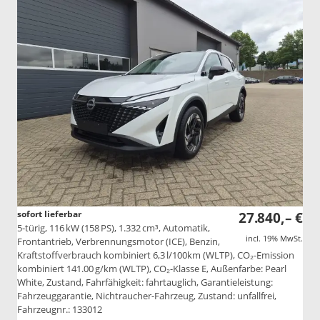
sofort lieferbar
27.840,– €
5-türig, 116 kW (158 PS), 1.332 cm³, Automatik,
incl. 19% MwSt.
Frontantrieb, Verbrennungsmotor (ICE), Benzin,
Kraftstoffverbrauch kombiniert 6,3 l/100km (WLTP), CO₂-Emission
kombiniert 141.00 g/km (WLTP), CO₂-Klasse E, Außenfarbe: Pearl
White, Zustand, Fahrfähigkeit: fahrtauglich, Garantieleistung:
Fahrzeuggarantie, Nichtraucher-Fahrzeug, Zustand: unfallfrei,
Fahrzeugnr.: 133012