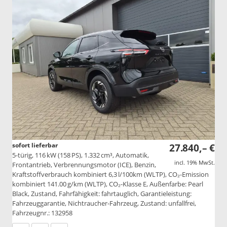
sofort lieferbar
27.840,– €
5-türig, 116 kW (158 PS), 1.332 cm³, Automatik,
incl. 19% MwSt.
Frontantrieb, Verbrennungsmotor (ICE), Benzin,
Kraftstoffverbrauch kombiniert 6,3 l/100km (WLTP), CO₂-Emission
kombiniert 141.00 g/km (WLTP), CO₂-Klasse E, Außenfarbe: Pearl
Black, Zustand, Fahrfähigkeit: fahrtauglich, Garantieleistung:
Fahrzeuggarantie, Nichtraucher-Fahrzeug, Zustand: unfallfrei,
Fahrzeugnr.: 132958