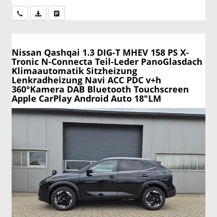
Wir rufen Sie an
PDF-Datei, Fahrzeugexposé drucken
Drucken, parken oder vergleichen
Nissan Qashqai
1.3 DIG-T MHEV 158 PS X-
Tronic N-Connecta Teil-Leder PanoGlasdach
Klimaautomatik Sitzheizung
Lenkradheizung Navi ACC PDC v+h
360°Kamera DAB Bluetooth Touchscreen
Apple CarPlay Android Auto 18"LM