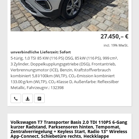
27.450,– €
incl. 19% MwSt.
unverbindliche Lieferzeit: Sofort
5-türig, 1,0 TSI 85 KW (116 PS) DSG, 85 kW (116 PS), 999 cm³,
3 Zylinder, Doppelkupplungsgetriebe (DSG), Frontantrieb,
Verbrennungsmotor (ICE), Benzin, Kraftstoffverbrauch
kombiniert 5,8 l/100km (WLTP), CO₂-Emission kombiniert
133.00 g/km (WLTP), CO₂-Klasse D, Außenfarbe: Reflexsilber
Metallic, Fahrzeugnr.: 132398
Wir rufen Sie an
PDF-Datei, Fahrzeugexposé drucken
Drucken, parken oder vergleichen
Volkswagen T7 Transporter
Basis 2.0 TDI 110PS 6-Gang
kurzer Radstand, Parksensoren hinten, Tempomat,
Zentralverriegelung + Keyless Start, Radio 13" Wireless
App-Connect, Schiebetüre rechts, Heckklappe