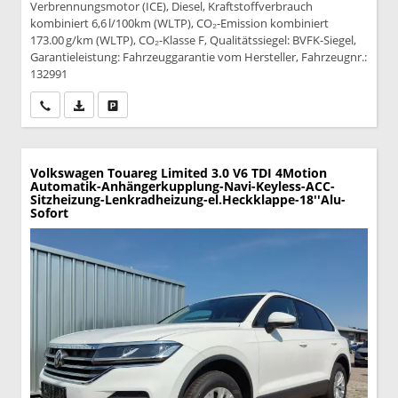
Verbrennungsmotor (ICE), Diesel, Kraftstoffverbrauch
kombiniert 6,6 l/100km (WLTP), CO₂-Emission kombiniert
173.00 g/km (WLTP), CO₂-Klasse F, Qualitätssiegel: BVFK-Siegel,
Garantieleistung: Fahrzeuggarantie vom Hersteller, Fahrzeugnr.:
132991
Wir rufen Sie an
PDF-Datei, Fahrzeugexposé drucken
Drucken, parken oder vergleichen
Volkswagen Touareg
Limited 3.0 V6 TDI 4Motion
Automatik-Anhängerkupplung-Navi-Keyless-ACC-
Sitzheizung-Lenkradheizung-el.Heckklappe-18''Alu-
Sofort