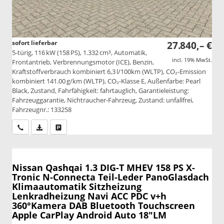
sofort lieferbar
27.840,– €
5-türig, 116 kW (158 PS), 1.332 cm³, Automatik,
incl. 19% MwSt.
Frontantrieb, Verbrennungsmotor (ICE), Benzin,
Kraftstoffverbrauch kombiniert 6,3 l/100km (WLTP), CO₂-Emission
kombiniert 141.00 g/km (WLTP), CO₂-Klasse E, Außenfarbe: Pearl
Black, Zustand, Fahrfähigkeit: fahrtauglich, Garantieleistung:
Fahrzeuggarantie, Nichtraucher-Fahrzeug, Zustand: unfallfrei,
Fahrzeugnr.: 133258
Wir rufen Sie an
PDF-Datei, Fahrzeugexposé drucken
Drucken, parken oder vergleichen
Nissan Qashqai
1.3 DIG-T MHEV 158 PS X-
Tronic N-Connecta Teil-Leder PanoGlasdach
Klimaautomatik Sitzheizung
Lenkradheizung Navi ACC PDC v+h
360°Kamera DAB Bluetooth Touchscreen
Apple CarPlay Android Auto 18"LM