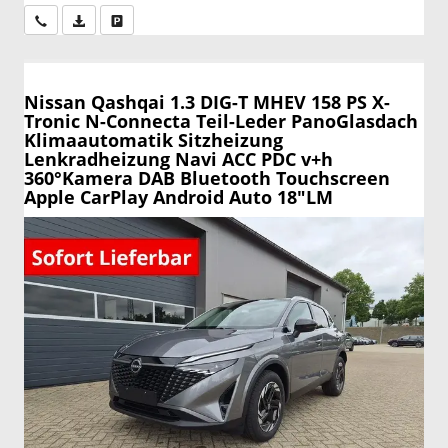
Wir rufen Sie an
PDF-Datei, Fahrzeugexposé drucken
Drucken, parken oder vergleichen
Nissan Qashqai
1.3 DIG-T MHEV 158 PS X-
Tronic N-Connecta Teil-Leder PanoGlasdach
Klimaautomatik Sitzheizung
Lenkradheizung Navi ACC PDC v+h
360°Kamera DAB Bluetooth Touchscreen
Apple CarPlay Android Auto 18"LM