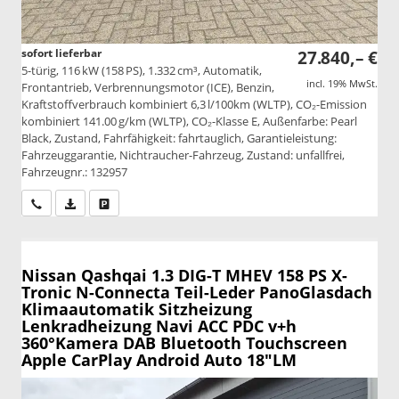
sofort lieferbar
27.840,– €
5-türig, 116 kW (158 PS), 1.332 cm³, Automatik,
incl. 19% MwSt.
Frontantrieb, Verbrennungsmotor (ICE), Benzin,
Kraftstoffverbrauch kombiniert 6,3 l/100km (WLTP), CO₂-Emission
kombiniert 141.00 g/km (WLTP), CO₂-Klasse E, Außenfarbe: Pearl
Black, Zustand, Fahrfähigkeit: fahrtauglich, Garantieleistung:
Fahrzeuggarantie, Nichtraucher-Fahrzeug, Zustand: unfallfrei,
Fahrzeugnr.: 132957
Wir rufen Sie an
PDF-Datei, Fahrzeugexposé drucken
Drucken, parken oder vergleichen
Nissan Qashqai
1.3 DIG-T MHEV 158 PS X-
Tronic N-Connecta Teil-Leder PanoGlasdach
Klimaautomatik Sitzheizung
Lenkradheizung Navi ACC PDC v+h
360°Kamera DAB Bluetooth Touchscreen
Apple CarPlay Android Auto 18"LM