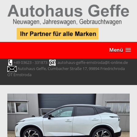
Menü
+49 03623 - 331873
autohaus-geffe-ernstroda@t-online.de
Autohaus Geffe, Cumbacher Straße 17, 99894 Friedrichroda
OT Ernstroda