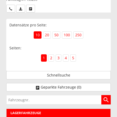
Wir rufen Sie an
PDF-Datei, Fahrzeugexposé drucken
Drucken, parken oder vergleichen
Datensätze pro Seite:
10
20
50
100
250
Seiten:
1
2
3
4
5
Schnellsuche
Geparkte Fahrzeuge (
0
)
Fahrzeugnr.
LAGERFAHRZEUGE