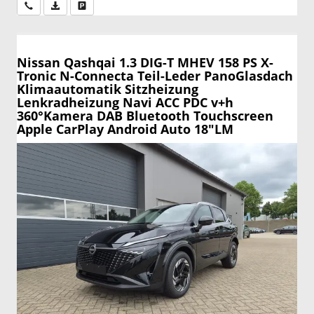
Wir rufen Sie an
PDF-Datei, Fahrzeugexposé drucken
Drucken, parken oder vergleichen
Nissan Qashqai
1.3 DIG-T MHEV 158 PS X-
Tronic N-Connecta Teil-Leder PanoGlasdach
Klimaautomatik Sitzheizung
Lenkradheizung Navi ACC PDC v+h
360°Kamera DAB Bluetooth Touchscreen
Apple CarPlay Android Auto 18"LM