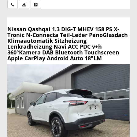
Wir rufen Sie an
PDF-Datei, Fahrzeugexposé drucken
Drucken, parken oder vergleichen
Nissan Qashqai
1.3 DIG-T MHEV 158 PS X-
Tronic N-Connecta Teil-Leder PanoGlasdach
Klimaautomatik Sitzheizung
Lenkradheizung Navi ACC PDC v+h
360°Kamera DAB Bluetooth Touchscreen
Apple CarPlay Android Auto 18"LM