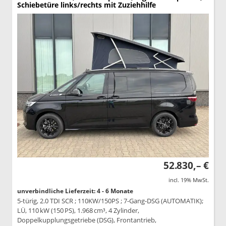
Schiebetüre links/rechts mit Zuziehhilfe
52.830,– €
incl. 19% MwSt.
unverbindliche Lieferzeit: 4 - 6 Monate
5-türig, 2.0 TDI SCR ; 110KW/150PS ; 7-Gang-DSG (AUTOMATIK);
LÜ, 110 kW (150 PS), 1.968 cm³, 4 Zylinder,
Doppelkupplungsgetriebe (DSG), Frontantrieb,