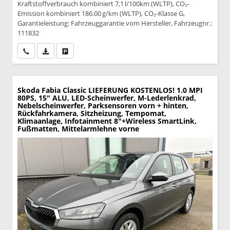
Kraftstoffverbrauch kombiniert 7,1 l/100km (WLTP), CO₂-
Emission kombiniert 186.00 g/km (WLTP), CO₂-Klasse G,
Garantieleistung: Fahrzeuggarantie vom Hersteller, Fahrzeugnr.:
111832
Wir rufen Sie an
PDF-Datei, Fahrzeugexposé drucken
Drucken, parken oder vergleichen
Skoda Fabia
Classic LIEFERUNG KOSTENLOS! 1.0 MPI
80PS, 15" ALU, LED-Scheinwerfer, M-Lederlenkrad,
Nebelscheinwerfer, Parksensoren vorn + hinten,
Rückfahrkamera, Sitzheizung, Tempomat,
Klimaanlage, Infotainment 8"+Wireless SmartLink,
Fußmatten, Mittelarmlehne vorne