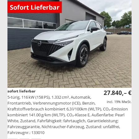
sofort lieferbar
27.840,– €
5-türig, 116 kW (158 PS), 1.332 cm³, Automatik,
incl. 19% MwSt.
Frontantrieb, Verbrennungsmotor (ICE), Benzin,
Kraftstoffverbrauch kombiniert 6,3 l/100km (WLTP), CO₂-Emission
kombiniert 141.00 g/km (WLTP), CO₂-Klasse E, Außenfarbe: Pearl
White, Zustand, Fahrfähigkeit: fahrtauglich, Garantieleistung:
Fahrzeuggarantie, Nichtraucher-Fahrzeug, Zustand: unfallfrei,
Fahrzeugnr.: 133010