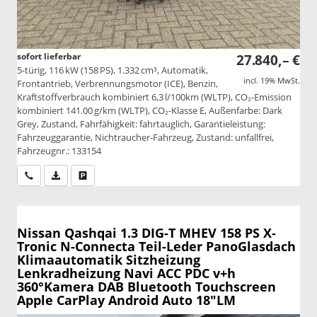
sofort lieferbar
27.840,– €
5-türig, 116 kW (158 PS), 1.332 cm³, Automatik,
incl. 19% MwSt.
Frontantrieb, Verbrennungsmotor (ICE), Benzin,
Kraftstoffverbrauch kombiniert 6,3 l/100km (WLTP), CO₂-Emission
kombiniert 141.00 g/km (WLTP), CO₂-Klasse E, Außenfarbe: Dark
Grey, Zustand, Fahrfähigkeit: fahrtauglich, Garantieleistung:
Fahrzeuggarantie, Nichtraucher-Fahrzeug, Zustand: unfallfrei,
Fahrzeugnr.: 133154
Wir rufen Sie an
PDF-Datei, Fahrzeugexposé drucken
Drucken, parken oder vergleichen
Nissan Qashqai
1.3 DIG-T MHEV 158 PS X-
Tronic N-Connecta Teil-Leder PanoGlasdach
Klimaautomatik Sitzheizung
Lenkradheizung Navi ACC PDC v+h
360°Kamera DAB Bluetooth Touchscreen
Apple CarPlay Android Auto 18"LM