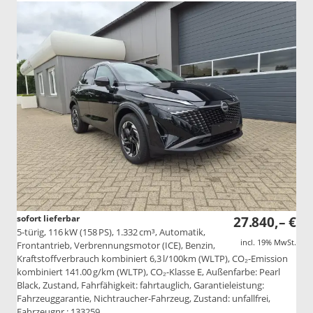
sofort lieferbar
27.840,– €
5-türig, 116 kW (158 PS), 1.332 cm³, Automatik,
incl. 19% MwSt.
Frontantrieb, Verbrennungsmotor (ICE), Benzin,
Kraftstoffverbrauch kombiniert 6,3 l/100km (WLTP), CO₂-Emission
kombiniert 141.00 g/km (WLTP), CO₂-Klasse E, Außenfarbe: Pearl
Black, Zustand, Fahrfähigkeit: fahrtauglich, Garantieleistung:
Fahrzeuggarantie, Nichtraucher-Fahrzeug, Zustand: unfallfrei,
Fahrzeugnr.: 133259