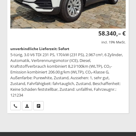
58.340,– €
incl. 19% MwSt.
unverbindliche Lieferzeit: Sofort
5-türig, 3.0 V6 TDI 231 PS, 170 kW (231 PS), 2.967 cm³, 6 Zylinder,
Automatik, Verbrennungsmotor (ICE), Diesel,
Kraftstoffverbrauch kombiniert 8,2 l/100km (WLTP), CO₂-
Emission kombiniert 206.00 g/km (WLTP), CO₂-Klasse G,
Außenfarbe: Purewhite, Zustand, Aussehen: 1, sehr gut,
Zustand, Fahrfähigkeit: fahrtauglich, Zustand, Beschaffenheit:
Keine Schäden feststellbar, Zustand: unfallfrei, Fahrzeugnr.:
121234
Wir rufen Sie an
PDF-Datei, Fahrzeugexposé drucken
Drucken, parken oder vergleichen