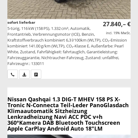
sofort lieferbar
27.840,– €
5-türig, 116 kW (158 PS), 1.332 cm³, Automatik,
incl. 19% MwSt.
Frontantrieb, Verbrennungsmotor (ICE), Benzin,
Kraftstoffverbrauch kombiniert 6,3 l/100km (WLTP), CO₂-Emission
kombiniert 141.00 g/km (WLTP), CO₂-Klasse E, Außenfarbe: Pearl
White, Zustand, Fahrfähigkeit: fahrtauglich, Garantieleistung:
Fahrzeuggarantie, Nichtraucher-Fahrzeug, Zustand: unfallfrei,
Fahrzeugnr.: 133011
Wir rufen Sie an
PDF-Datei, Fahrzeugexposé drucken
Drucken, parken oder vergleichen
Nissan Qashqai
1.3 DIG-T MHEV 158 PS X-
Tronic N-Connecta Teil-Leder PanoGlasdach
Klimaautomatik Sitzheizung
Lenkradheizung Navi ACC PDC v+h
360°Kamera DAB Bluetooth Touchscreen
Apple CarPlay Android Auto 18"LM