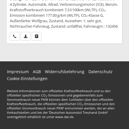
4 Zylinder, Automatik, Allrad, Verbrennungsmotor (ICE), Benzin,
Kraftstoffverbrauch kombiniert 7,3 l/100km (WLTP), CO₂-
Emission kombiniert 177.00 g/km (WLTP), CO₂-Klasse G,
Außenfarbe: Wolfgrau, Zustand, Aussehen: 1, sehr gut,
Nichtraucher-Fahrzeug, Zustand: unfallfrei, Fahrzeugnr.: 132456
Wir rufen Sie an
PDF-Datei, Fahrzeugexposé drucken
Drucken, parken oder vergleichen
Impressum
AGB
Widerrufsbelehrung
Datenschutz
Cookie-Einstellungen
Weitere Informationen zum offiziellen Kraftstoffverbrauch und zu den
offiziellen spezifischen CO
-Emissionen und gegebenenfalls zum
2
Stromverbrauch neuer PKW können dem 'Leitfaden über den offiziellen
Kraftstoffverbrauch, die offiziellen spezifischen CO
-Emissionen und den
2
offiziellen Stromverbrauch neuer PKW' entnommen werden, der an allen
Verkaufsstellen und bei der 'Deutschen Automobil Treuhand GmbH'
unentgeltlich erhältlich ist unter www.dat.de.