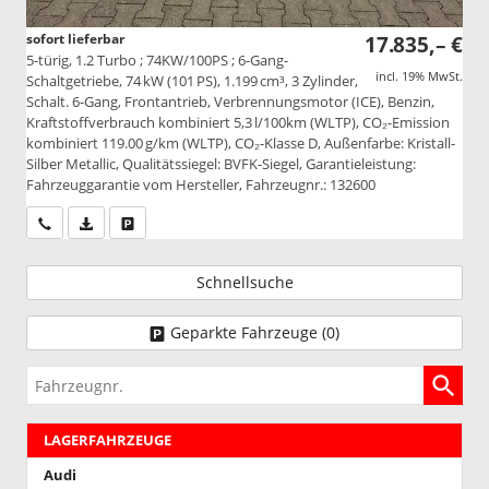
sofort lieferbar
17.835,– €
5-türig, 1.2 Turbo ; 74KW/100PS ; 6-Gang-
incl. 19% MwSt.
Schaltgetriebe, 74 kW (101 PS), 1.199 cm³, 3 Zylinder,
Schalt. 6-Gang, Frontantrieb, Verbrennungsmotor (ICE), Benzin,
Kraftstoffverbrauch kombiniert 5,3 l/100km (WLTP), CO₂-Emission
kombiniert 119.00 g/km (WLTP), CO₂-Klasse D, Außenfarbe: Kristall-
Silber Metallic, Qualitätssiegel: BVFK-Siegel, Garantieleistung:
Fahrzeuggarantie vom Hersteller, Fahrzeugnr.: 132600
Wir rufen Sie an
PDF-Datei, Fahrzeugexposé drucken
Drucken, parken oder vergleichen
Schnellsuche
Geparkte Fahrzeuge (
0
)
Fahrzeugnr.
LAGERFAHRZEUGE
Audi