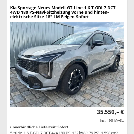
Kia Sportage
Neues Modell-GT-Line-1.6 T-GDI 7 DCT
4WD 180 PS-Navi-Sitzheizung vorne und hinten-
elektrische Sitze-18" LM Felgen-Sofort
35.550,– €
incl. 19% MwSt.
unverbindliche Lieferzeit: Sofort
5-türig, 1.6 T-GDI 7 DCT 4x4 180 PS, 132 kW (179 PS), 1.598 cm³,