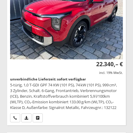
22.340,– €
incl. 19% MwSt.
unverbindliche Lieferzeit: sofort verfügbar
5-türig, 1,0 T-GDI GPF 74 KW (101 PS), 74 kW (101 PS), 999 cm³,
3 Zylinder, Schalt. 6-Gang, Frontantrieb, Verbrennungsmotor
(ICE), Benzin, Kraftstoffverbrauch kombiniert 5,9 l/100km
(WLTP), CO₂-Emission kombiniert 133.00 g/km (WLTP), CO₂-
Klasse D, Außenfarbe: Signalrot Metallic, Fahrzeugnr.: 132122
Wir rufen Sie an
PDF-Datei, Fahrzeugexposé drucken
Drucken, parken oder vergleichen