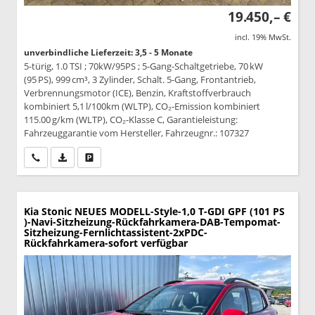
19.450,– €
incl. 19% MwSt.
unverbindliche Lieferzeit: 3,5 - 5 Monate
5-türig, 1.0 TSI ; 70kW/95PS ; 5-Gang-Schaltgetriebe, 70 kW
(95 PS), 999 cm³, 3 Zylinder, Schalt. 5-Gang, Frontantrieb,
Verbrennungsmotor (ICE), Benzin, Kraftstoffverbrauch
kombiniert 5,1 l/100km (WLTP), CO₂-Emission kombiniert
115.00 g/km (WLTP), CO₂-Klasse C, Garantieleistung:
Fahrzeuggarantie vom Hersteller, Fahrzeugnr.: 107327
Wir rufen Sie an
PDF-Datei, Fahrzeugexposé drucken
Drucken, parken oder vergleichen
Kia Stonic
NEUES MODELL-Style-1,0 T-GDI GPF (101 PS
)-Navi-Sitzheizung-Rückfahrkamera-DAB-Tempomat-
Sitzheizung-Fernlichtassistent-2xPDC-
Rückfahrkamera-sofort verfügbar