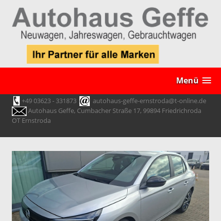
Menü
+49 03623 - 331873
autohaus-geffe-ernstroda@t-online.de
Autohaus Geffe, Cumbacher Straße 17, 99894 Friedrichroda
OT Ernstroda