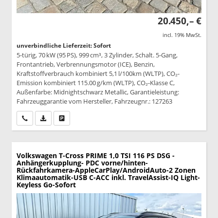
20.450,– €
incl. 19% MwSt.
unverbindliche Lieferzeit: Sofort
5-türig, 70 kW (95 PS), 999 cm³, 3 Zylinder, Schalt. 5-Gang,
Frontantrieb, Verbrennungsmotor (ICE), Benzin,
Kraftstoffverbrauch kombiniert 5,1 l/100km (WLTP), CO₂-
Emission kombiniert 115.00 g/km (WLTP), CO₂-Klasse C,
Außenfarbe: Midnightschwarz Metallic, Garantieleistung:
Fahrzeuggarantie vom Hersteller, Fahrzeugnr.: 127263
Wir rufen Sie an
PDF-Datei, Fahrzeugexposé drucken
Drucken, parken oder vergleichen
Volkswagen T-Cross
PRIME 1,0 TSI 116 PS DSG -
Anhängerkupplung- PDC vorne/hinten-
Rückfahrkamera-AppleCarPlay/AndroidAuto-2 Zonen
Klimaautomatik-USB C-ACC inkl. TravelAssist-IQ Light-
Keyless Go-Sofort