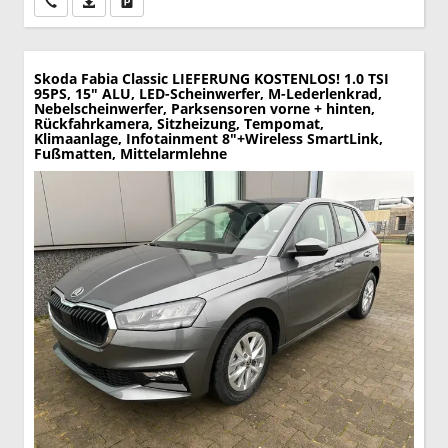
Wir rufen Sie an
PDF-Datei, Fahrzeugexposé drucken
Drucken, parken oder vergleichen
Skoda Fabia
Classic LIEFERUNG KOSTENLOS! 1.0 TSI
95PS, 15" ALU, LED-Scheinwerfer, M-Lederlenkrad,
Nebelscheinwerfer, Parksensoren vorne + hinten,
Rückfahrkamera, Sitzheizung, Tempomat,
Klimaanlage, Infotainment 8"+Wireless SmartLink,
Fußmatten, Mittelarmlehne