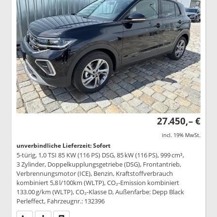
27.450,– €
incl. 19% MwSt.
unverbindliche Lieferzeit: Sofort
5-türig, 1,0 TSI 85 KW (116 PS) DSG, 85 kW (116 PS), 999 cm³,
3 Zylinder, Doppelkupplungsgetriebe (DSG), Frontantrieb,
Verbrennungsmotor (ICE), Benzin, Kraftstoffverbrauch
kombiniert 5,8 l/100km (WLTP), CO₂-Emission kombiniert
133.00 g/km (WLTP), CO₂-Klasse D, Außenfarbe: Depp Black
Perleffect, Fahrzeugnr.: 132396