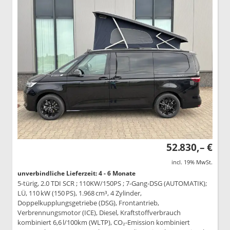
52.830,– €
incl. 19% MwSt.
unverbindliche Lieferzeit: 4 - 6 Monate
5-türig, 2.0 TDI SCR ; 110KW/150PS ; 7-Gang-DSG (AUTOMATIK);
LÜ, 110 kW (150 PS), 1.968 cm³, 4 Zylinder,
Doppelkupplungsgetriebe (DSG), Frontantrieb,
Verbrennungsmotor (ICE), Diesel, Kraftstoffverbrauch
kombiniert 6,6 l/100km (WLTP), CO₂-Emission kombiniert