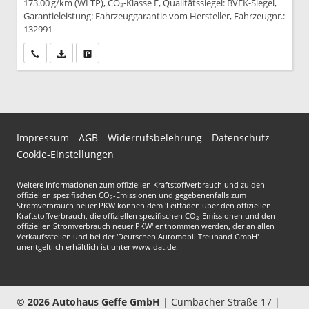
173.00 g/km (WLTP), CO₂-Klasse F, Qualitätssiegel: BVFK-Siegel,
Garantieleistung: Fahrzeuggarantie vom Hersteller, Fahrzeugnr.:
132991
Wir rufen Sie an
PDF-Datei, Fahrzeugexposé drucken
Drucken, parken oder vergleichen
Impressum
AGB
Widerrufsbelehrung
Datenschutz
Cookie-Einstellungen
Weitere Informationen zum offiziellen Kraftstoffverbrauch und zu den
offiziellen spezifischen CO
-Emissionen und gegebenenfalls zum
2
Stromverbrauch neuer PKW können dem 'Leitfaden über den offiziellen
Kraftstoffverbrauch, die offiziellen spezifischen CO
-Emissionen und den
2
offiziellen Stromverbrauch neuer PKW' entnommen werden, der an allen
Verkaufsstellen und bei der 'Deutschen Automobil Treuhand GmbH'
unentgeltlich erhältlich ist unter www.dat.de.
© 2026
Autohaus Geffe GmbH
|
Cumbacher Straße 17
|