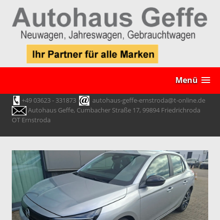
Menü
+49 03623 - 331873
autohaus-geffe-ernstroda@t-online.de
Autohaus Geffe, Cumbacher Straße 17, 99894 Friedrichroda
OT Ernstroda