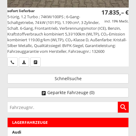
sofort lieferbar
17.835,– €
5-türig, 1.2 Turbo ; 74KW/100PS ; 6-Gang-
incl. 19% MwSt.
Schaltgetriebe, 74 kW (101 PS), 1.199 cm³, 3 Zylinder,
Schalt. 6-Gang, Frontantrieb, Verbrennungsmotor (ICE), Benzin,
Kraftstoffverbrauch kombiniert 5,3 l/100km (WLTP), CO₂-Emission
kombiniert 119.00 g/km (WLTP), CO₂-Klasse D, Außenfarbe: Kristall-
Silber Metallic, Qualitätssiegel: BVFK-Siegel, Garantieleistung:
Fahrzeuggarantie vom Hersteller, Fahrzeugnr.: 132600
Wir rufen Sie an
PDF-Datei, Fahrzeugexposé drucken
Drucken, parken oder vergleichen
Schnellsuche
Geparkte Fahrzeuge (
0
)
Fahrzeugnr.
LAGERFAHRZEUGE
Audi