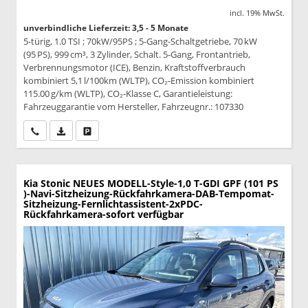
incl. 19% MwSt.
unverbindliche Lieferzeit: 3,5 - 5 Monate
5-türig, 1.0 TSI ; 70kW/95PS ; 5-Gang-Schaltgetriebe, 70 kW
(95 PS), 999 cm³, 3 Zylinder, Schalt. 5-Gang, Frontantrieb,
Verbrennungsmotor (ICE), Benzin, Kraftstoffverbrauch
kombiniert 5,1 l/100km (WLTP), CO₂-Emission kombiniert
115.00 g/km (WLTP), CO₂-Klasse C, Garantieleistung:
Fahrzeuggarantie vom Hersteller, Fahrzeugnr.: 107330
Wir rufen Sie an
PDF-Datei, Fahrzeugexposé drucken
Drucken, parken oder vergleichen
Kia Stonic
NEUES MODELL-Style-1,0 T-GDI GPF (101 PS
)-Navi-Sitzheizung-Rückfahrkamera-DAB-Tempomat-
Sitzheizung-Fernlichtassistent-2xPDC-
Rückfahrkamera-sofort verfügbar