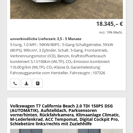
18.345,– €
incl. 19% MwSt.
unverbindliche Lieferzeit: 3,5 - 5 Monate
5-türig, 1.0 MPI ; 59KW/80PS ; 5-Gang-Schaltgetriebe, 59 kW
(80 PS), 999 cm³, 3 Zylinder, Schalt. 5-Gang, Frontantrieb,
Verbrennungsmotor (ICE), Benzin, Kraftstoffverbrauch
kombiniert 5,1 l/100km (WLTP), CO₂-Emission kombiniert
116.00 g/km (WLTP), CO₂-Klasse D, Garantieleistung:
Fahrzeuggarantie vom Hersteller, Fahrzeugnr.: 107326
Wir rufen Sie an
PDF-Datei, Fahrzeugexposé drucken
Drucken, parken oder vergleichen
Volkswagen T7 California
Beach 2.0 TDI 150PS DSG
(AUTOMATIK), Aufstelldach, Parksensoren
vorne/hinten, Rückfahrkamera, Klimaanlage Climatic,
M-Lederlenkrad, ACC Tempomat, Digital Cockpit Pro,
Schiebetüre links/rechts mit Zuziehhilfe