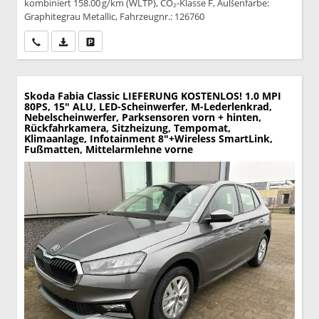
kombiniert 158.00 g/km (WLTP), CO₂-Klasse F, Außenfarbe:
Graphitegrau Metallic, Fahrzeugnr.: 126760
Wir rufen Sie an
PDF-Datei, Fahrzeugexposé drucken
Drucken, parken oder vergleichen
Skoda Fabia
Classic LIEFERUNG KOSTENLOS! 1.0 MPI
80PS, 15" ALU, LED-Scheinwerfer, M-Lederlenkrad,
Nebelscheinwerfer, Parksensoren vorn + hinten,
Rückfahrkamera, Sitzheizung, Tempomat,
Klimaanlage, Infotainment 8"+Wireless SmartLink,
Fußmatten, Mittelarmlehne vorne