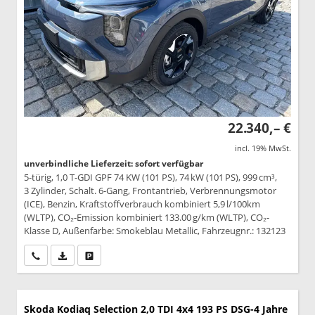
22.340,– €
incl. 19% MwSt.
unverbindliche Lieferzeit: sofort verfügbar
5-türig, 1,0 T-GDI GPF 74 KW (101 PS), 74 kW (101 PS), 999 cm³,
3 Zylinder, Schalt. 6-Gang, Frontantrieb, Verbrennungsmotor
(ICE), Benzin, Kraftstoffverbrauch kombiniert 5,9 l/100km
(WLTP), CO₂-Emission kombiniert 133.00 g/km (WLTP), CO₂-
Klasse D, Außenfarbe: Smokeblau Metallic, Fahrzeugnr.: 132123
Wir rufen Sie an
PDF-Datei, Fahrzeugexposé drucken
Drucken, parken oder vergleichen
Skoda Kodiaq
Selection 2,0 TDI 4x4 193 PS DSG-4 Jahre