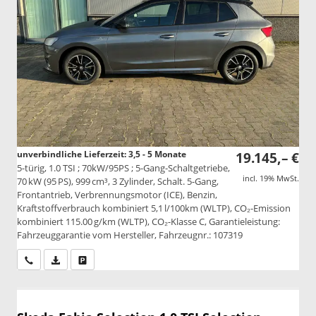
unverbindliche Lieferzeit: 3,5 - 5 Monate
19.145,– €
5-türig, 1.0 TSI ; 70kW/95PS ; 5-Gang-Schaltgetriebe,
incl. 19% MwSt.
70 kW (95 PS), 999 cm³, 3 Zylinder, Schalt. 5-Gang,
Frontantrieb, Verbrennungsmotor (ICE), Benzin,
Kraftstoffverbrauch kombiniert 5,1 l/100km (WLTP), CO₂-Emission
kombiniert 115.00 g/km (WLTP), CO₂-Klasse C, Garantieleistung:
Fahrzeuggarantie vom Hersteller, Fahrzeugnr.: 107319
Wir rufen Sie an
PDF-Datei, Fahrzeugexposé drucken
Drucken, parken oder vergleichen