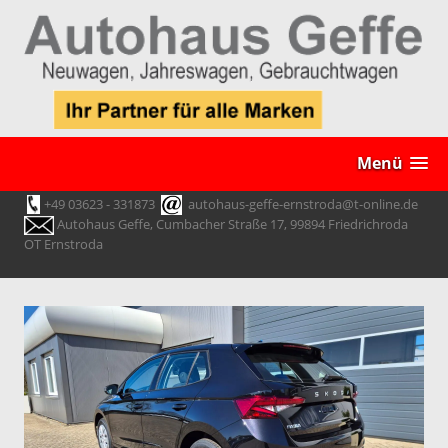
Menü
+49 03623 - 331873
autohaus-geffe-ernstroda@t-online.de
Autohaus Geffe, Cumbacher Straße 17, 99894 Friedrichroda
OT Ernstroda