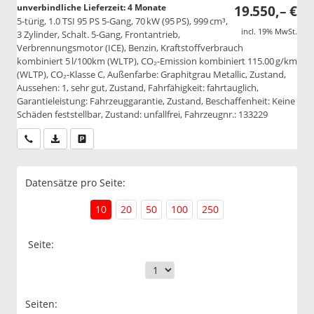
unverbindliche Lieferzeit:
4 Monate
19.550,– €
5-türig, 1.0 TSI 95 PS 5-Gang, 70 kW (95 PS), 999 cm³,
incl. 19% MwSt.
3 Zylinder, Schalt. 5-Gang, Frontantrieb,
Verbrennungsmotor (ICE), Benzin, Kraftstoffverbrauch
kombiniert 5 l/100km (WLTP), CO₂-Emission kombiniert 115.00 g/km
(WLTP), CO₂-Klasse C, Außenfarbe: Graphitgrau Metallic, Zustand,
Aussehen: 1, sehr gut, Zustand, Fahrfähigkeit: fahrtauglich,
Garantieleistung: Fahrzeuggarantie, Zustand, Beschaffenheit: Keine
Schäden feststellbar, Zustand: unfallfrei, Fahrzeugnr.: 133229
Wir rufen Sie an
PDF-Datei, Fahrzeugexposé drucken
Drucken, parken oder vergleichen
Datensätze pro Seite:
10
20
50
100
250
Seite:
Seiten: