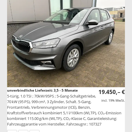
unverbindliche Lieferzeit: 3,5 - 5 Monate
19.450,– €
5-türig, 1.0 TSI ; 70kW/95PS ; 5-Gang-Schaltgetriebe,
incl. 19% MwSt.
70 kW (95 PS), 999 cm³, 3 Zylinder, Schalt. 5-Gang,
Frontantrieb, Verbrennungsmotor (ICE), Benzin,
Kraftstoffverbrauch kombiniert 5,1 l/100km (WLTP), CO₂-Emission
kombiniert 115.00 g/km (WLTP), CO₂-Klasse C, Garantieleistung:
Fahrzeuggarantie vom Hersteller, Fahrzeugnr.: 107327