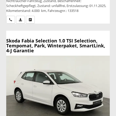
Nichtraucher-Fahrzeug, Zustand, Beschaffenheit:
Scheckheftgepflegt, Zustand: unfallfrei, Erstzulassung: 01.11.2025,
Kilometerstand: 4.000 km, Fahrzeugnr.: 133518
Wir rufen Sie an
PDF-Datei, Fahrzeugexposé drucken
Drucken, parken oder vergleichen
Skoda Fabia
Selection 1.0 TSI Selection,
Tempomat, Park, Winterpaket, SmartLink,
4-J Garantie