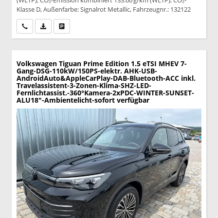
Klasse D, Außenfarbe: Signalrot Metallic, Fahrzeugnr.: 132122
Wir rufen Sie an
PDF-Datei, Fahrzeugexposé drucken
Drucken, parken oder vergleichen
Volkswagen Tiguan
Prime Edition 1.5 eTSI MHEV 7-
Gang-DSG-110kW/150PS-elektr. AHK-USB-
AndroidAuto&AppleCarPlay-DAB-Bluetooth-ACC inkl.
Travelassistent-3-Zonen-Klima-SHZ-LED-
Fernlichtassist.-360°Kamera-2xPDC-WINTER-SUNSET-
ALU18"-Ambientelicht-sofort verfügbar