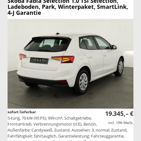
Skoda Fabia
Selection 1.0 TSI Selection,
Ladeboden, Park, Winterpaket, SmartLink,
4-J Garantie
sofort lieferbar
19.345,– €
5-türig, 70 kW (95 PS), 999 cm³, Schaltgetriebe,
incl. 19% MwSt.
Frontantrieb, Verbrennungsmotor (ICE), Benzin,
Außenfarbe: Candyweiß, Zustand, Aussehen: 3, normal, Zustand,
Fahrfähigkeit: fahrtauglich, Garantieleistung: Fahrzeuggarantie,