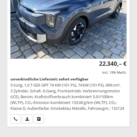
22.340,– €
incl. 19% MwSt.
unverbindliche Lieferzeit: sofort verfügbar
5-türig, 1,0 T-GDI GPF 74 KW (101 PS), 74 kW (101 PS), 999 cm³,
3 Zylinder, Schalt. 6-Gang, Frontantrieb, Verbrennungsmotor
(ICE), Benzin, Kraftstoffverbrauch kombiniert 5,9 l/100km
(WLTP), CO₂-Emission kombiniert 133.00 g/km (WLTP), CO₂-
Klasse D, Außenfarbe: Smokeblau Metallic, Fahrzeugnr.: 132124
Wir rufen Sie an
PDF-Datei, Fahrzeugexposé drucken
Drucken, parken oder vergleichen