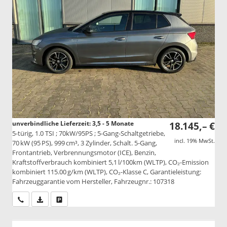
unverbindliche Lieferzeit: 3,5 - 5 Monate
18.145,– €
5-türig, 1.0 TSI ; 70kW/95PS ; 5-Gang-Schaltgetriebe,
incl. 19% MwSt.
70 kW (95 PS), 999 cm³, 3 Zylinder, Schalt. 5-Gang,
Frontantrieb, Verbrennungsmotor (ICE), Benzin,
Kraftstoffverbrauch kombiniert 5,1 l/100km (WLTP), CO₂-Emission
kombiniert 115.00 g/km (WLTP), CO₂-Klasse C, Garantieleistung:
Fahrzeuggarantie vom Hersteller, Fahrzeugnr.: 107318
Wir rufen Sie an
PDF-Datei, Fahrzeugexposé drucken
Drucken, parken oder vergleichen