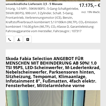
unverbindliche Lieferzeit: 3,5 - 5 Monate
17.175,– €
5-türig, 1.0 MPI ; 59KW/80PS ; 5-Gang-Schaltgetriebe,
incl. 19% MwSt.
59 kW (80 PS), 999 cm³, 3 Zylinder, Schalt. 5-Gang,
Frontantrieb, Verbrennungsmotor (ICE), Benzin,
Kraftstoffverbrauch kombiniert 5,1 l/100km (WLTP), CO₂-Emission
kombiniert 116.00 g/km (WLTP), CO₂-Klasse D, Garantieleistung:
Fahrzeuggarantie vom Hersteller, Fahrzeugnr.: 107317
Wir rufen Sie an
PDF-Datei, Fahrzeugexposé drucken
Drucken, parken oder vergleichen
Skoda Fabia
Selection ANGEBOT FÜR
MENSCHEN MIT BEHINDERUNG AB 50%! 1.0
TSI 95PS, LED-Scheinwerfer, M-Lederlenkrad,
Nebelscheinwerfer, Parksensoren hinten,
Sitzheizung, Tempomat, Klimaanlage,
Infotainment 8", Fußmatten, 4fach elektr.
Fensterheber, Mittelarmlehne vorne