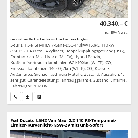
40.340,– €
incl. 19% MwSt.
unverbindliche Lieferzeit: sofort verfügbar
5-türig, 1.5 eTSI MHEV 7-Gang-DSG-110kW/150PS, 110 kW
(150 PS), 1.498 cm³, 4 Zylinder, Doppelkupplungsgetriebe (DSG),
Frontantrieb, Mild-Hybrid (MHEV), Hybrid Benzin,
Kraftstoffverbrauch kombiniert 6,2 l/100km (WLTP), CO₂-
Emission kombiniert 140.00 g/km (WLTP), CO₂-Klasse E,
Außenfarbe: Grenadillaschwarz Metallic, Zustand, Aussehen: 1,
sehr gut, Garantieleistung: Fahrzeuggarantie, Zustand: unfallfrei,
Fahrzeugnr.: 132339
Wir rufen Sie an
PDF-Datei, Fahrzeugexposé drucken
Drucken, parken oder vergleichen
Fiat Ducato
L5H2 Van Maxi 2.2 140 PS-Tempomat-
Limiter-Kurvenlicht-NSW-ZVmitFunk-Sofort