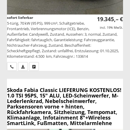
sofort lieferbar
19.345,– €
5-türig, 70 kW (95 PS), 999 cm³, Schaltgetriebe,
incl. 19% MwSt.
Frontantrieb, Verbrennungsmotor (ICE), Benzin,
Außenfarbe: Candyweiß, Zustand, Aussehen: 3, normal, Zustand,
Fahrfähigkeit: fahrtauglich, Garantieleistung: Fahrzeuggarantie,
Nichtraucher-Fahrzeug, Zustand, Beschaffenheit:
Scheckheftgepflegt, Zustand: unfallfrei, Erstzulassung: 01.10.2025,
Kilometerstand: 4.500 km, Fahrzeugnr.: 133614
Wir rufen Sie an
PDF-Datei, Fahrzeugexposé drucken
Drucken, parken oder vergleichen
Skoda Fabia
Classic LIEFERUNG KOSTENLOS!
1.0 TSI 95PS, 15" ALU, LED-Scheinwerfer, M-
Lederlenkrad, Nebelscheinwerfer,
Parksensoren vorne + hinten,
Rückfahrkamera, Sitzheizung, Tempomat,
Klimaanlage, Infotainment 8"+Wireless
SmartLink, Fußmatten, Mittelarmlehne