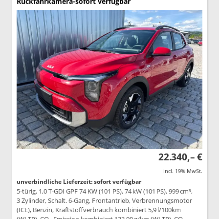
Rückfahrkamera-sofort verfügbar
22.340,– €
incl. 19% MwSt.
unverbindliche Lieferzeit: sofort verfügbar
5-türig, 1,0 T-GDI GPF 74 KW (101 PS), 74 kW (101 PS), 999 cm³,
3 Zylinder, Schalt. 6-Gang, Frontantrieb, Verbrennungsmotor
(ICE), Benzin, Kraftstoffverbrauch kombiniert 5,9 l/100km
(WLTP), CO₂-Emission kombiniert 133.00 g/km (WLTP), CO₂-