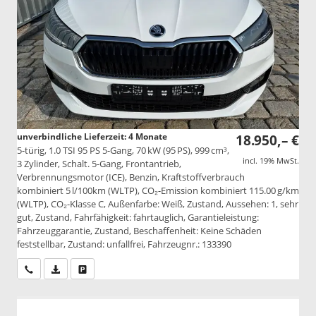
unverbindliche Lieferzeit:
4 Monate
18.950,– €
5-türig, 1.0 TSI 95 PS 5-Gang, 70 kW (95 PS), 999 cm³,
incl. 19% MwSt.
3 Zylinder, Schalt. 5-Gang, Frontantrieb,
Verbrennungsmotor (ICE), Benzin, Kraftstoffverbrauch
kombiniert 5 l/100km (WLTP), CO₂-Emission kombiniert 115.00 g/km
(WLTP), CO₂-Klasse C, Außenfarbe: Weiß, Zustand, Aussehen: 1, sehr
gut, Zustand, Fahrfähigkeit: fahrtauglich, Garantieleistung:
Fahrzeuggarantie, Zustand, Beschaffenheit: Keine Schäden
feststellbar, Zustand: unfallfrei, Fahrzeugnr.: 133390
Wir rufen Sie an
PDF-Datei, Fahrzeugexposé drucken
Drucken, parken oder vergleichen