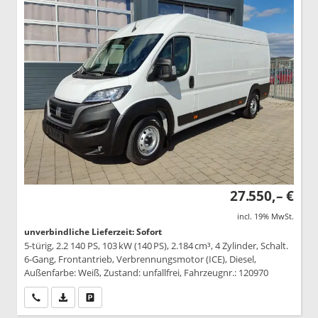
27.550,– €
incl. 19% MwSt.
unverbindliche Lieferzeit: Sofort
5-türig, 2.2 140 PS, 103 kW (140 PS), 2.184 cm³, 4 Zylinder, Schalt.
6-Gang, Frontantrieb, Verbrennungsmotor (ICE), Diesel,
Außenfarbe: Weiß, Zustand: unfallfrei, Fahrzeugnr.: 120970
Wir rufen Sie an
PDF-Datei, Fahrzeugexposé drucken
Drucken, parken oder vergleichen