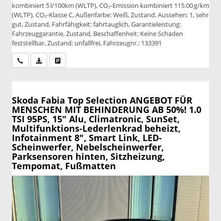
kombiniert 5 l/100km (WLTP), CO₂-Emission kombiniert 115.00 g/km
(WLTP), CO₂-Klasse C, Außenfarbe: Weiß, Zustand, Aussehen: 1, sehr
gut, Zustand, Fahrfähigkeit: fahrtauglich, Garantieleistung:
Fahrzeuggarantie, Zustand, Beschaffenheit: Keine Schäden
feststellbar, Zustand: unfallfrei, Fahrzeugnr.: 133391
Wir rufen Sie an
PDF-Datei, Fahrzeugexposé drucken
Drucken, parken oder vergleichen
Skoda Fabia
Top Selection ANGEBOT FÜR
MENSCHEN MIT BEHINDERUNG AB 50%! 1.0
TSI 95PS, 15" Alu, Climatronic, SunSet,
Multifunktions-Lederlenkrad beheizt,
Infotainment 8", Smart Link, LED-
Scheinwerfer, Nebelscheinwerfer,
Parksensoren hinten, Sitzheizung,
Tempomat, Fußmatten