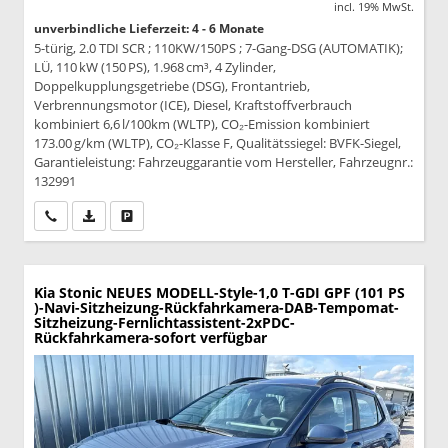
incl. 19% MwSt.
unverbindliche Lieferzeit: 4 - 6 Monate
5-türig, 2.0 TDI SCR ; 110KW/150PS ; 7-Gang-DSG (AUTOMATIK);
LÜ, 110 kW (150 PS), 1.968 cm³, 4 Zylinder,
Doppelkupplungsgetriebe (DSG), Frontantrieb,
Verbrennungsmotor (ICE), Diesel, Kraftstoffverbrauch
kombiniert 6,6 l/100km (WLTP), CO₂-Emission kombiniert
173.00 g/km (WLTP), CO₂-Klasse F, Qualitätssiegel: BVFK-Siegel,
Garantieleistung: Fahrzeuggarantie vom Hersteller, Fahrzeugnr.:
132991
Wir rufen Sie an
PDF-Datei, Fahrzeugexposé drucken
Drucken, parken oder vergleichen
Kia Stonic
NEUES MODELL-Style-1,0 T-GDI GPF (101 PS
)-Navi-Sitzheizung-Rückfahrkamera-DAB-Tempomat-
Sitzheizung-Fernlichtassistent-2xPDC-
Rückfahrkamera-sofort verfügbar