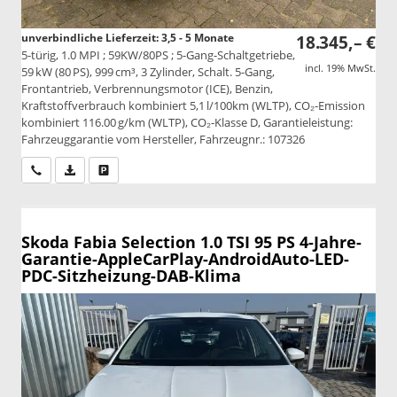
unverbindliche Lieferzeit: 3,5 - 5 Monate
18.345,– €
5-türig, 1.0 MPI ; 59KW/80PS ; 5-Gang-Schaltgetriebe,
incl. 19% MwSt.
59 kW (80 PS), 999 cm³, 3 Zylinder, Schalt. 5-Gang,
Frontantrieb, Verbrennungsmotor (ICE), Benzin,
Kraftstoffverbrauch kombiniert 5,1 l/100km (WLTP), CO₂-Emission
kombiniert 116.00 g/km (WLTP), CO₂-Klasse D, Garantieleistung:
Fahrzeuggarantie vom Hersteller, Fahrzeugnr.: 107326
Wir rufen Sie an
PDF-Datei, Fahrzeugexposé drucken
Drucken, parken oder vergleichen
Skoda Fabia
Selection 1.0 TSI 95 PS 4-Jahre-
Garantie-AppleCarPlay-AndroidAuto-LED-
PDC-Sitzheizung-DAB-Klima