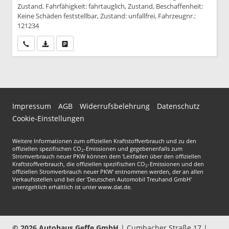
Zustand, Fahrfähigkeit: fahrtauglich, Zustand, Beschaffenheit:
Keine Schäden feststellbar, Zustand: unfallfrei, Fahrzeugnr.:
121234
Wir rufen Sie an
PDF-Datei, Fahrzeugexposé drucken
Drucken, parken oder vergleichen
Impressum
AGB
Widerrufsbelehrung
Datenschutz
Cookie-Einstellungen
Weitere Informationen zum offiziellen Kraftstoffverbrauch und zu den
offiziellen spezifischen CO
-Emissionen und gegebenenfalls zum
2
Stromverbrauch neuer PKW können dem 'Leitfaden über den offiziellen
Kraftstoffverbrauch, die offiziellen spezifischen CO
-Emissionen und den
2
offiziellen Stromverbrauch neuer PKW' entnommen werden, der an allen
Verkaufsstellen und bei der 'Deutschen Automobil Treuhand GmbH'
unentgeltlich erhältlich ist unter www.dat.de.
© 2026
Autohaus Geffe GmbH
|
Cumbacher Straße 17
|