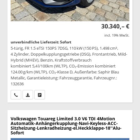
30.340,– €
incl. 19% MwSt.
unverbindliche Lieferzeit: Sofort
5-türig, FR 1.5 eTSI 150PS 7DSG, 110 kW (150 PS), 1.498 cm³,
4 Zylinder, Doppelkupplungsgetriebe (DSG), Frontantrieb, Mild-
Hybrid (MHEV), Benzin, Kraftstoffverbrauch
kombiniert 5,4 l/100km (WLTP), CO₂-Emission kombiniert
124.00 g/km (WLTP), CO₂-Klasse D, Außenfarbe: Saphir Blau
Metallic, Garantieleistung: Fahrzeuggarantie, Fahrzeugnr.:
132636
Wir rufen Sie an
PDF-Datei, Fahrzeugexposé drucken
Drucken, parken oder vergleichen
Volkswagen Touareg
Limited 3.0 V6 TDI 4Motion
Automatik-Anhängerkupplung-Navi-Keyless-ACC-
Sitzheizung-Lenkradheizung-el.Heckklappe-18''Alu-
Sofort