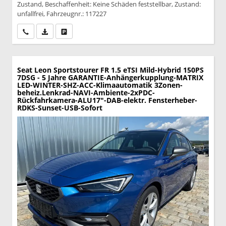
Zustand, Beschaffenheit: Keine Schäden feststellbar, Zustand:
unfallfrei, Fahrzeugnr.: 117227
Wir rufen Sie an
PDF-Datei, Fahrzeugexposé drucken
Drucken, parken oder vergleichen
Seat Leon Sportstourer
FR 1.5 eTSI Mild-Hybrid 150PS
7DSG - 5 Jahre GARANTIE-Anhängerkupplung-MATRIX
LED-WINTER-SHZ-ACC-Klimaautomatik 3Zonen-
beheiz.Lenkrad-NAVI-Ambiente-2xPDC-
Rückfahrkamera-ALU17"-DAB-elektr. Fensterheber-
RDKS-Sunset-USB-Sofort