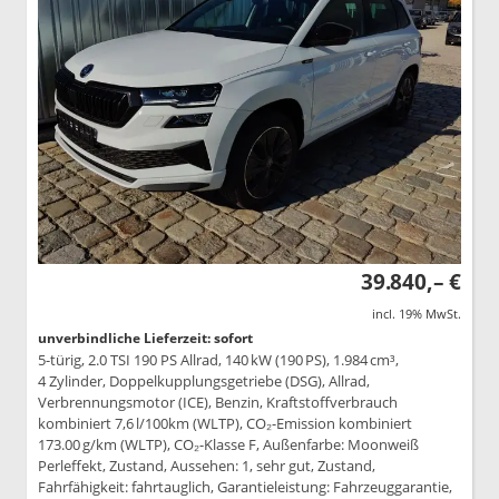
39.840,– €
incl. 19% MwSt.
unverbindliche Lieferzeit: sofort
5-türig, 2.0 TSI 190 PS Allrad, 140 kW (190 PS), 1.984 cm³,
4 Zylinder, Doppelkupplungsgetriebe (DSG), Allrad,
Verbrennungsmotor (ICE), Benzin, Kraftstoffverbrauch
kombiniert 7,6 l/100km (WLTP), CO₂-Emission kombiniert
173.00 g/km (WLTP), CO₂-Klasse F, Außenfarbe: Moonweiß
Perleffekt, Zustand, Aussehen: 1, sehr gut, Zustand,
Fahrfähigkeit: fahrtauglich, Garantieleistung: Fahrzeuggarantie,