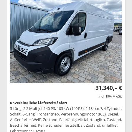
31.340,– €
incl. 19% MwSt.
unverbindliche Lieferzeit: Sofort
5-türig, 2.2 Multijet 140 PS, 103 kW (140 PS), 2.184 cm³, 4 Zylinder,
Schalt. 6-Gang, Frontantrieb, Verbrennungsmotor (ICE), Diesel,
Außenfarbe: Weiß, Zustand, Fahrfähigkeit: fahrtauglich, Zustand,
Beschaffenheit: Keine Schäden feststellbar, Zustand: unfallfrei,
Fahrzeugnr.: 132583