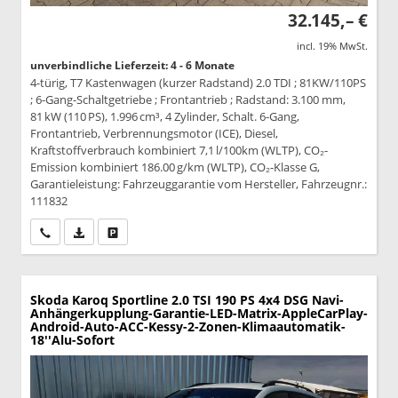
32.145,– €
incl. 19% MwSt.
unverbindliche Lieferzeit: 4 - 6 Monate
4-türig, T7 Kastenwagen (kurzer Radstand) 2.0 TDI ; 81KW/110PS
; 6-Gang-Schaltgetriebe ; Frontantrieb ; Radstand: 3.100 mm,
81 kW (110 PS), 1.996 cm³, 4 Zylinder, Schalt. 6-Gang,
Frontantrieb, Verbrennungsmotor (ICE), Diesel,
Kraftstoffverbrauch kombiniert 7,1 l/100km (WLTP), CO₂-
Emission kombiniert 186.00 g/km (WLTP), CO₂-Klasse G,
Garantieleistung: Fahrzeuggarantie vom Hersteller, Fahrzeugnr.:
111832
Wir rufen Sie an
PDF-Datei, Fahrzeugexposé drucken
Drucken, parken oder vergleichen
Skoda Karoq
Sportline 2.0 TSI 190 PS 4x4 DSG Navi-
Anhängerkupplung-Garantie-LED-Matrix-AppleCarPlay-
Android-Auto-ACC-Kessy-2-Zonen-Klimaautomatik-
18''Alu-Sofort