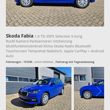
Skoda Fabia
1.0 TSI 95PS Selection 5-türig
Rückf.Kamera Parksensoren Sitzheizung
Multifunktionslenkrad Klima Skoda-Radio Bluetooth
Touchscreen Tempomat Nebelsch. Apple CarPlay + Android
Auto
Fahrzeugnr.
:
131240
,
sofort lieferbar
,
Fahrzeug mit Tageszulassung