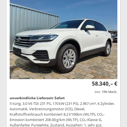
58.340,– €
incl. 19% MwSt.
unverbindliche Lieferzeit: Sofort
5-türig, 3.0 V6 TDI 231 PS, 170 kW (231 PS), 2.967 cm³, 6 Zylinder,
Automatik, Verbrennungsmotor (ICE), Diesel,
Kraftstoffverbrauch kombiniert 8,2 l/100km (WLTP), CO₂-
Emission kombiniert 206.00 g/km (WLTP), CO₂-Klasse G,
Außenfarbe: Purewhite, Zustand, Aussehen: 1, sehr gut,