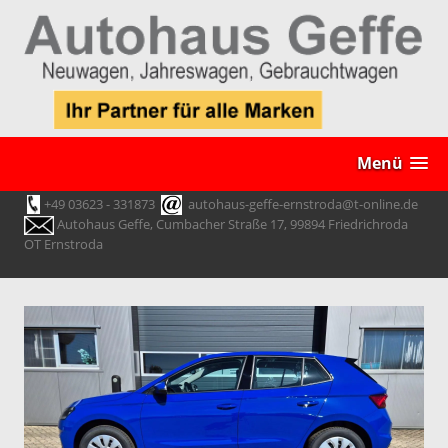
Menü
+49 03623 - 331873
autohaus-geffe-ernstroda@t-online.de
Autohaus Geffe, Cumbacher Straße 17, 99894 Friedrichroda
OT Ernstroda