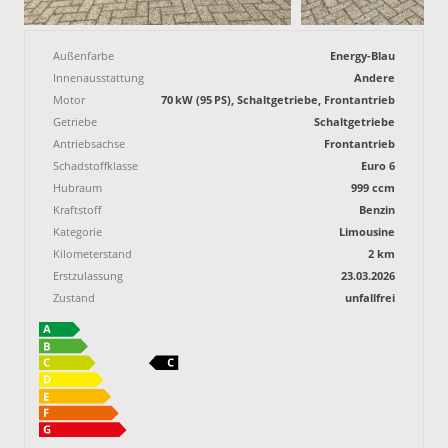
Außenfarbe
Energy-Blau
Innenausstattung
Andere
Motor
70 kW (95 PS), Schaltgetriebe, Frontantrieb
Getriebe
Schaltgetriebe
Antriebsachse
Frontantrieb
Schadstoffklasse
Euro 6
Hubraum
999 ccm
Kraftstoff
Benzin
Kategorie
Limousine
Kilometerstand
2 km
Erstzulassung
23.03.2026
Zustand
unfallfrei