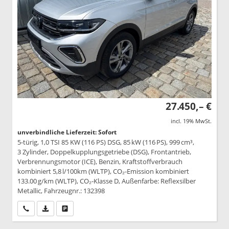
27.450,– €
incl. 19% MwSt.
unverbindliche Lieferzeit: Sofort
5-türig, 1,0 TSI 85 KW (116 PS) DSG, 85 kW (116 PS), 999 cm³,
3 Zylinder, Doppelkupplungsgetriebe (DSG), Frontantrieb,
Verbrennungsmotor (ICE), Benzin, Kraftstoffverbrauch
kombiniert 5,8 l/100km (WLTP), CO₂-Emission kombiniert
133.00 g/km (WLTP), CO₂-Klasse D, Außenfarbe: Reflexsilber
Metallic, Fahrzeugnr.: 132398
Wir rufen Sie an
PDF-Datei, Fahrzeugexposé drucken
Drucken, parken oder vergleichen