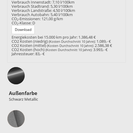
Verbrauch Innenstadt:
7,10 l/100km
Verbrauch Stadtrand:
5,30 l/100km
Verbrauch Landstraße:
4,50 l/100km
Verbrauch Autobahn:
5,40 l/100km
CO
-Emissionen:
121,00 g/km
2
CO
-Klasse:
D
2
Download
Energiekosten bei 15.000 km pro Jahr:
1.386,48 €
CO2 Kosten (niedrig)
:
1.089,- €
(Kosten Durchschnitt 10 Jahre)
CO2 Kosten (mittel)
:
2.586,38 €
(Kosten Durchschnitt 10 Jahre)
CO2 Kosten (hoch)
:
3.993,- €
(Kosten Durchschnitt 10 Jahre)
Jahressteuer:
83,- €
Außenfarbe
Schwarz Metallic
Innenausstattung