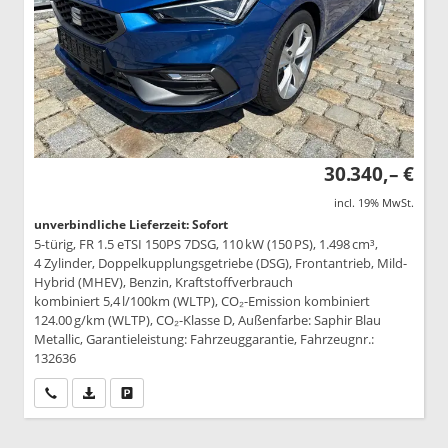
30.340,– €
incl. 19% MwSt.
unverbindliche Lieferzeit: Sofort
5-türig, FR 1.5 eTSI 150PS 7DSG, 110 kW (150 PS), 1.498 cm³,
4 Zylinder, Doppelkupplungsgetriebe (DSG), Frontantrieb, Mild-
Hybrid (MHEV), Benzin, Kraftstoffverbrauch
kombiniert 5,4 l/100km (WLTP), CO₂-Emission kombiniert
124.00 g/km (WLTP), CO₂-Klasse D, Außenfarbe: Saphir Blau
Metallic, Garantieleistung: Fahrzeuggarantie, Fahrzeugnr.:
132636
Wir rufen Sie an
PDF-Datei, Fahrzeugexposé drucken
Drucken, parken oder vergleichen