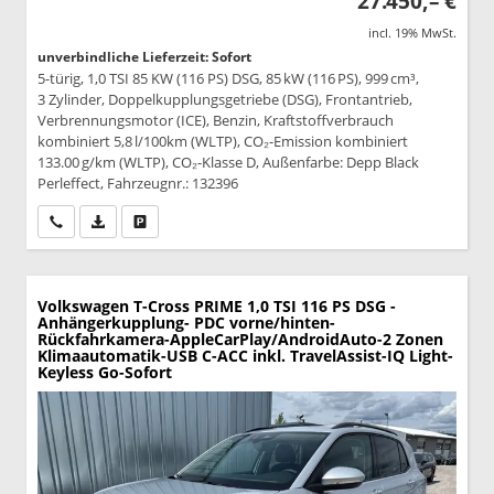
27.450,– €
incl. 19% MwSt.
unverbindliche Lieferzeit: Sofort
5-türig, 1,0 TSI 85 KW (116 PS) DSG, 85 kW (116 PS), 999 cm³,
3 Zylinder, Doppelkupplungsgetriebe (DSG), Frontantrieb,
Verbrennungsmotor (ICE), Benzin, Kraftstoffverbrauch
kombiniert 5,8 l/100km (WLTP), CO₂-Emission kombiniert
133.00 g/km (WLTP), CO₂-Klasse D, Außenfarbe: Depp Black
Perleffect, Fahrzeugnr.: 132396
Wir rufen Sie an
PDF-Datei, Fahrzeugexposé drucken
Drucken, parken oder vergleichen
Volkswagen T-Cross
PRIME 1,0 TSI 116 PS DSG -
Anhängerkupplung- PDC vorne/hinten-
Rückfahrkamera-AppleCarPlay/AndroidAuto-2 Zonen
Klimaautomatik-USB C-ACC inkl. TravelAssist-IQ Light-
Keyless Go-Sofort