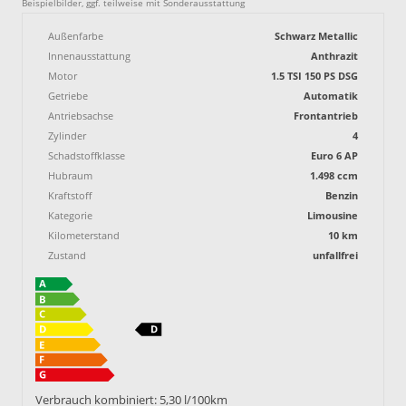
Beispielbilder, ggf. teilweise mit Sonderausstattung
Außenfarbe
Schwarz Metallic
Innenausstattung
Anthrazit
Motor
1.5 TSI 150 PS DSG
Getriebe
Automatik
Antriebsachse
Frontantrieb
Zylinder
4
Schadstoffklasse
Euro 6 AP
Hubraum
1.498 ccm
Kraftstoff
Benzin
Kategorie
Limousine
Kilometerstand
10 km
Zustand
unfallfrei
Verbrauch kombiniert:
5,30 l/100km