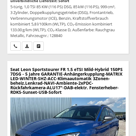
unverbindliche Lieferzeit: Sofort
5-türig, 1,0 TSI 85 KW (116 PS) DSG, 85 kW (116 PS), 999 cm³,
3 Zylinder, Doppelkupplungsgetriebe (DSG), Frontantrieb,
Verbrennungsmotor (ICE), Benzin, Kraftstoffverbrauch
kombiniert 5,8 l/100km (WLTP), CO₂-Emission kombiniert
133.00 g/km (WLTP), CO₂-Klasse D, Außenfarbe: Rauchgrau
Metallic, Fahrzeugnr.: 128840
Wir rufen Sie an
PDF-Datei, Fahrzeugexposé drucken
Drucken, parken oder vergleichen
Seat Leon Sportstourer
FR 1.5 eTSI Mild-Hybrid 150PS
7DSG - 5 Jahre GARANTIE-Anhängerkupplung-MATRIX
LED-WINTER-SHZ-ACC-Klimaautomatik 3Zonen-
beheiz.Lenkrad-NAVI-Ambiente-2xPDC-
Rückfahrkamera-ALU17"-DAB-elektr. Fensterheber-
RDKS-Sunset-USB-Sofort