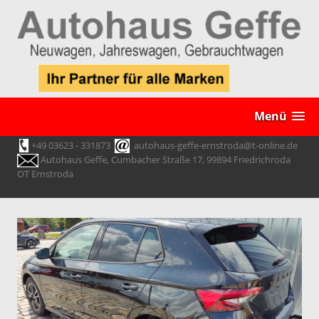
Menü
+49 03623 - 331873
autohaus-geffe-ernstroda@t-online.de
Autohaus Geffe, Cumbacher Straße 17, 99894 Friedrichroda
OT Ernstroda