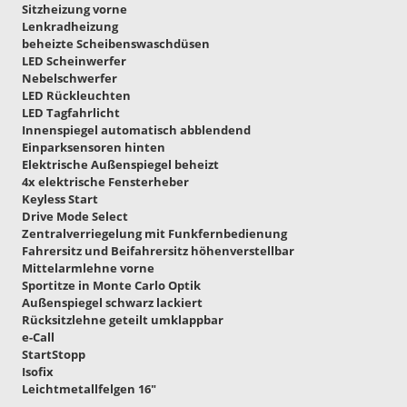
Sitzheizung vorne
Lenkradheizung
beheizte Scheibenswaschdüsen
LED Scheinwerfer
Nebelschwerfer
LED Rückleuchten
LED Tagfahrlicht
Innenspiegel automatisch abblendend
Einparksensoren hinten
Elektrische Außenspiegel beheizt
4x elektrische Fensterheber
Keyless Start
Drive Mode Select
Zentralverriegelung mit Funkfernbedienung
Fahrersitz und Beifahrersitz höhenverstellbar
Mittelarmlehne vorne
Sportitze in Monte Carlo Optik
Außenspiegel schwarz lackiert
Rücksitzlehne geteilt umklappbar
e-Call
StartStopp
Isofix
Leichtmetallfelgen 16"