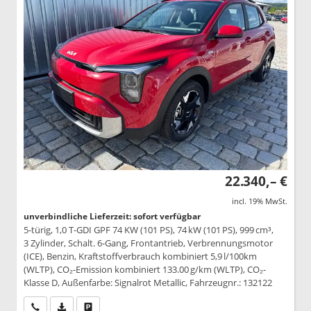
22.340,– €
incl. 19% MwSt.
unverbindliche Lieferzeit: sofort verfügbar
5-türig, 1,0 T-GDI GPF 74 KW (101 PS), 74 kW (101 PS), 999 cm³,
3 Zylinder, Schalt. 6-Gang, Frontantrieb, Verbrennungsmotor
(ICE), Benzin, Kraftstoffverbrauch kombiniert 5,9 l/100km
(WLTP), CO₂-Emission kombiniert 133.00 g/km (WLTP), CO₂-
Klasse D, Außenfarbe: Signalrot Metallic, Fahrzeugnr.: 132122
Wir rufen Sie an
PDF-Datei, Fahrzeugexposé drucken
Drucken, parken oder vergleichen