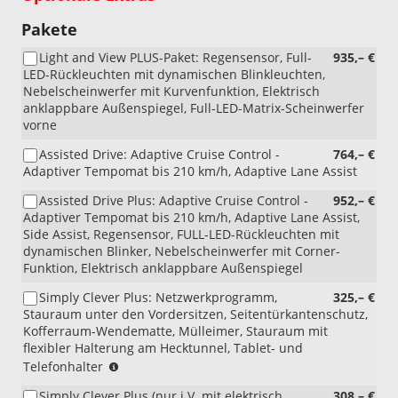
Pakete
Light and View PLUS-Paket: Regensensor, Full-
935,– €
LED-Rückleuchten mit dynamischen Blinkleuchten,
Nebelscheinwerfer mit Kurvenfunktion, Elektrisch
anklappbare Außenspiegel, Full-LED-Matrix-Scheinwerfer
vorne
Assisted Drive: Adaptive Cruise Control -
764,– €
Adaptiver Tempomat bis 210 km/h, Adaptive Lane Assist
Assisted Drive Plus: Adaptive Cruise Control -
952,– €
Adaptiver Tempomat bis 210 km/h, Adaptive Lane Assist,
Side Assist, Regensensor, FULL-LED-Rückleuchten mit
dynamischen Blinker, Nebelscheinwerfer mit Corner-
Funktion, Elektrisch anklappbare Außenspiegel
Simply Clever Plus: Netzwerkprogramm,
325,– €
Stauraum unter den Vordersitzen, Seitentürkantenschutz,
Kofferraum-Wendematte, Mülleimer, Stauraum mit
flexibler Halterung am Hecktunnel, Tablet- und
(nicht
Telefonhalter
i.V.
Simply Clever Plus (nur i.V. mit elektrisch
308,– €