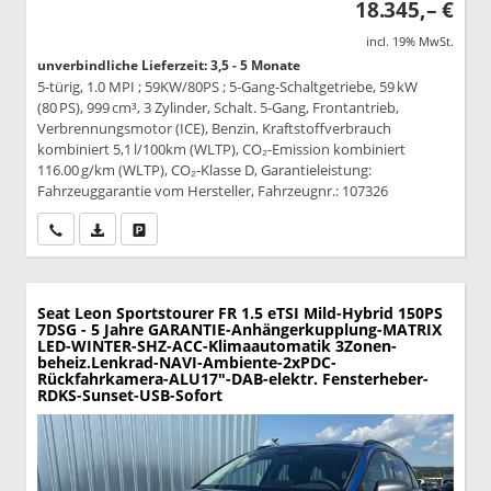
18.345,– €
incl. 19% MwSt.
unverbindliche Lieferzeit: 3,5 - 5 Monate
5-türig, 1.0 MPI ; 59KW/80PS ; 5-Gang-Schaltgetriebe, 59 kW
(80 PS), 999 cm³, 3 Zylinder, Schalt. 5-Gang, Frontantrieb,
Verbrennungsmotor (ICE), Benzin, Kraftstoffverbrauch
kombiniert 5,1 l/100km (WLTP), CO₂-Emission kombiniert
116.00 g/km (WLTP), CO₂-Klasse D, Garantieleistung:
Fahrzeuggarantie vom Hersteller, Fahrzeugnr.: 107326
Wir rufen Sie an
PDF-Datei, Fahrzeugexposé drucken
Drucken, parken oder vergleichen
Seat Leon Sportstourer
FR 1.5 eTSI Mild-Hybrid 150PS
7DSG - 5 Jahre GARANTIE-Anhängerkupplung-MATRIX
LED-WINTER-SHZ-ACC-Klimaautomatik 3Zonen-
beheiz.Lenkrad-NAVI-Ambiente-2xPDC-
Rückfahrkamera-ALU17"-DAB-elektr. Fensterheber-
RDKS-Sunset-USB-Sofort