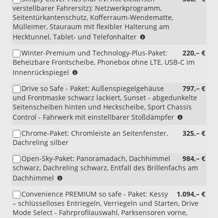
mit
verstellbarer Fahrersitz): Netzwerkprogramm,
PWA/WQ7)
Seitentürkantenschutz, Kofferraum-Wendematte,
Mülleimer, Stauraum mit flexibler Halterung am
(nur
Hecktunnel, Tablet- und Telefonhalter
i.V.
Winter-Premium und Technology-Plus-Paket:
220,– €
mit
Beheizbare Frontscheibe, Phonebox ohne LTE, USB-C im
PWA/WQ7)
(nur
Innenrückspiegel
i.V.
Drive so Safe - Paket: Außenspiegelgehäuse
797,– €
mit
und Frontmaske schwarz lackiert, Sunset - abgedunkelte
PLG/PLP/PLE/PLM/PEA);
Seitenscheiben hinten und Heckscheibe, Sport Chassis
(nicht
(nur
Control - Fahrwerk mit einstellbarer Stoßdämpfer
i.V.
i.V.
mit
Chrome-Paket: Chromleiste an Seitenfenster,
325,– €
mit
4A4)
Dachreling silber
P08/PJV/PJ
(nicht
Open-Sky-Paket: Panoramadach, Dachhimmel
984,– €
i.V.
schwarz, Dachreling schwarz, Entfall des Brillenfachs am
mit
(nur
Dachhimmel
PYC)
i.V.
Convenience PREMIUM so safe - Paket: Kessy
1.094,– €
mit
– schlüsselloses Entriegeln, Verriegeln und Starten, Drive
Innenausstattung
Mode Select - Fahrprofilauswahl, Parksensoren vorne,
AH/HQ/HO/JI)