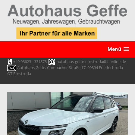
Menü
+49 03623 - 331873
autohaus-geffe-ernstroda@t-online.de
Autohaus Geffe, Cumbacher Straße 17, 99894 Friedrichroda
OT Ernstroda