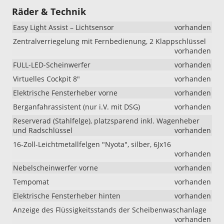
Außenspiegelgehäuse
Räder & Technik
in
schwarz
Easy Light Assist – Lichtsensor
vorhanden
i.V.
Zentralverriegelung mit Fernbedienung, 2 Klappschlüssel
mit
vorhanden
Color
Concept)
FULL-LED-Scheinwerfer
vorhanden
Virtuelles Cockpit 8"
vorhanden
Elektrische Fensterheber vorne
vorhanden
Berganfahrassistent (nur i.V. mit DSG)
vorhanden
Reserverad (Stahlfelge), platzsparend inkl. Wagenheber
und Radschlüssel
vorhanden
16-Zoll-Leichtmetallfelgen "Nyota", silber, 6Jx16
vorhanden
Nebelscheinwerfer vorne
vorhanden
Tempomat
vorhanden
Elektrische Fensterheber hinten
vorhanden
Anzeige des Flüssigkeitsstands der Scheibenwaschanlage
vorhanden