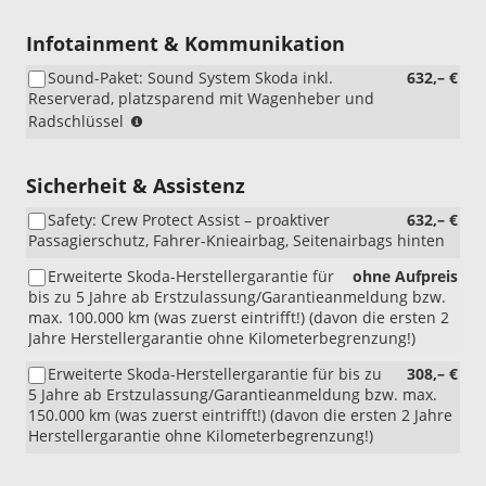
mit
WIE
Infotainment & Kommunikation
und
Sound-Paket: Sound System Skoda inkl.
632,– €
PMA)
Reserverad, platzsparend mit Wagenheber und
(nur
Radschlüssel
i.V.
mit
WQ3/PEA/WQ7)
Sicherheit & Assistenz
(In
Safety: Crew Protect Assist – proaktiver
632,– €
Kombination
Passagierschutz, Fahrer-Knieairbag, Seitenairbags hinten
mit
10"
Erweiterte Skoda-Herstellergarantie für
ohne Aufpreis
Virtual
bis zu 5 Jahre ab Erstzulassung/Garantieanmeldung bzw.
Cockpit
max. 100.000 km (was zuerst eintrifft!) (davon die ersten 2
nur
Jahre Herstellergarantie ohne Kilometerbegrenzung!)
möglich
mit
Erweiterte Skoda-Herstellergarantie für bis zu
308,– €
9,2"
5 Jahre ab Erstzulassung/Garantieanmeldung bzw. max.
Škoda
150.000 km (was zuerst eintrifft!) (davon die ersten 2 Jahre
Navigation)
Herstellergarantie ohne Kilometerbegrenzung!)