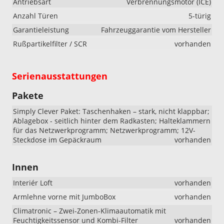
Antriebsart
Verbrennungsmotor (ICE)
Anzahl Türen
5-türig
Garantieleistung
Fahrzeuggarantie vom Hersteller
Rußpartikelfilter / SCR
vorhanden
Serienausstattungen
Pakete
Simply Clever Paket: Taschenhaken – stark, nicht klappbar;
Ablagebox - seitlich hinter dem Radkasten; Halteklammern
für das Netzwerkprogramm; Netzwerkprogramm; 12V-
Steckdose im Gepäckraum
vorhanden
Innen
Interiér Loft
vorhanden
Armlehne vorne mit JumboBox
vorhanden
Climatronic – Zwei-Zonen-Klimaautomatik mit
Feuchtigkeitssensor und Kombi-Filter
vorhanden