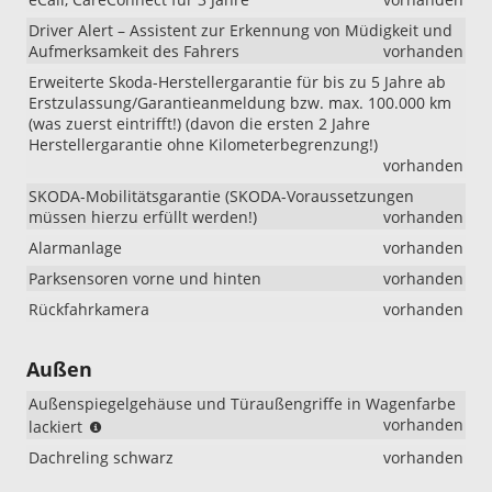
Driver Alert – Assistent zur Erkennung von Müdigkeit und
Aufmerksamkeit des Fahrers
vorhanden
Erweiterte Skoda-Herstellergarantie für bis zu 5 Jahre ab
Erstzulassung/Garantieanmeldung bzw. max. 100.000 km
(was zuerst eintrifft!) (davon die ersten 2 Jahre
Herstellergarantie ohne Kilometerbegrenzung!)
vorhanden
SKODA-Mobilitätsgarantie (SKODA-Voraussetzungen
müssen hierzu erfüllt werden!)
vorhanden
Alarmanlage
vorhanden
Parksensoren vorne und hinten
vorhanden
Rückfahrkamera
vorhanden
Außen
Außenspiegelgehäuse und Türaußengriffe in Wagenfarbe
(bei
vorhanden
lackiert
Selection
Dachreling schwarz
vorhanden
ist
das