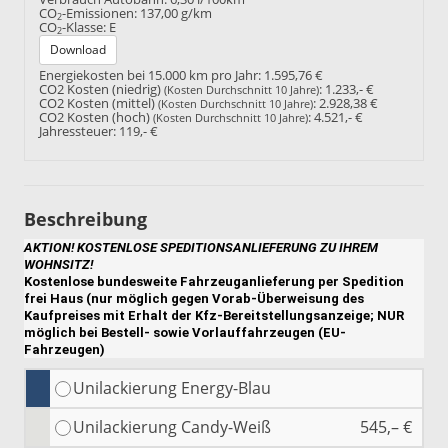
CO
-Emissionen:
137,00 g/km
2
CO
-Klasse:
E
2
Download
Energiekosten bei 15.000 km pro Jahr:
1.595,76 €
CO2 Kosten (niedrig)
:
1.233,- €
(Kosten Durchschnitt 10 Jahre)
CO2 Kosten (mittel)
:
2.928,38 €
(Kosten Durchschnitt 10 Jahre)
CO2 Kosten (hoch)
:
4.521,- €
(Kosten Durchschnitt 10 Jahre)
Jahressteuer:
119,- €
Beschreibung
AKTION! KOSTENLOSE SPEDITIONSANLIEFERUNG ZU IHREM
WOHNSITZ!
Kostenlose bundesweite Fahrzeuganlieferung per Spedition
frei Haus (nur möglich gegen Vorab-Überweisung des
Kaufpreises mit Erhalt der Kfz-Bereitstellungsanzeige; NUR
möglich bei Bestell- sowie Vorlauffahrzeugen (EU-
Fahrzeugen)
Unilackierung Energy-Blau
Unilackierung Candy-Weiß
545,– €