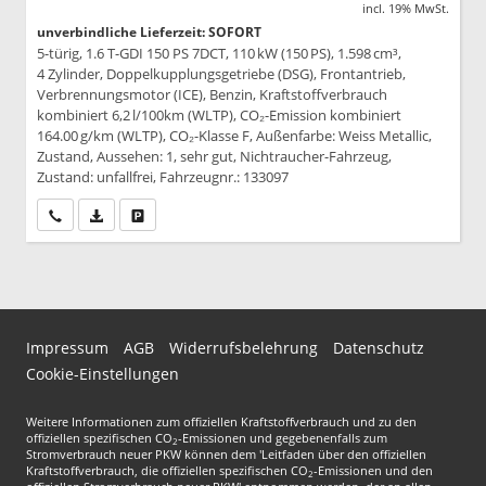
incl. 19% MwSt.
unverbindliche Lieferzeit: SOFORT
5-türig, 1.6 T-GDI 150 PS 7DCT, 110 kW (150 PS), 1.598 cm³,
4 Zylinder, Doppelkupplungsgetriebe (DSG), Frontantrieb,
Verbrennungsmotor (ICE), Benzin, Kraftstoffverbrauch
kombiniert 6,2 l/100km (WLTP), CO₂-Emission kombiniert
164.00 g/km (WLTP), CO₂-Klasse F, Außenfarbe: Weiss Metallic,
Zustand, Aussehen: 1, sehr gut, Nichtraucher-Fahrzeug,
Zustand: unfallfrei, Fahrzeugnr.: 133097
Wir rufen Sie an
PDF-Datei, Fahrzeugexposé drucken
Drucken, parken oder vergleichen
Impressum
AGB
Widerrufsbelehrung
Datenschutz
Cookie-Einstellungen
Weitere Informationen zum offiziellen Kraftstoffverbrauch und zu den
offiziellen spezifischen CO
-Emissionen und gegebenenfalls zum
2
Stromverbrauch neuer PKW können dem 'Leitfaden über den offiziellen
Kraftstoffverbrauch, die offiziellen spezifischen CO
-Emissionen und den
2