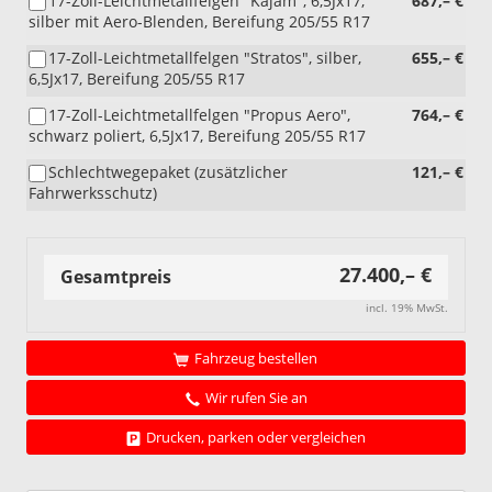
17-Zoll-Leichtmetallfelgen "Kajam", 6,5Jx17,
687,– €
silber mit Aero-Blenden, Bereifung 205/55 R17
17-Zoll-Leichtmetallfelgen "Stratos", silber,
655,– €
6,5Jx17, Bereifung 205/55 R17
17-Zoll-Leichtmetallfelgen "Propus Aero",
764,– €
schwarz poliert, 6,5Jx17, Bereifung 205/55 R17
Schlechtwegepaket (zusätzlicher
121,– €
Fahrwerksschutz)
27.400,– €
Gesamtpreis
incl. 19% MwSt.
Fahrzeug bestellen
Wir rufen Sie an
Drucken, parken oder vergleichen