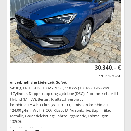
30.340,– €
incl. 19% MwSt.
unverbindliche Lieferzeit: Sofort
5-türig, FR 1.5 eTSI 150PS 7DSG, 110 kW (150 PS), 1.498 cm³,
4 Zylinder, Doppelkupplungsgetriebe (DSG), Frontantrieb, Mild-
Hybrid (MHEV), Benzin, Kraftstoffverbrauch
kombiniert 5,4 l/100km (WLTP), CO₂-Emission kombiniert
124.00 g/km (WLTP), CO₂-Klasse D, Außenfarbe: Saphir Blau
Metallic, Garantieleistung: Fahrzeuggarantie, Fahrzeugnr.:
132636