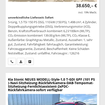
38.650,– €
incl. 19% MwSt.
unverbindliche Lieferzeit: Sofort
5-türig, 1,5 TSI 150 PS DSG, 110 kW (150 PS), 1.498 cm³, 4 Zylinder,
Doppelkupplungsgetriebe (DSG), Verbrennungsmotor (ICE),
Benzin, Kraftstoffverbrauch kombiniert 6,2 l/100km (WLTP),
CO₂-Emission kombiniert 139.00 g/km (WLTP), CO₂-Klasse E,
Außenfarbe: Graphitgrau Metallic, Zustand, Aussehen: 1, sehr
gut, Zustand, Fahrfähigkeit: fahrtauglich, Garantieleistung:
Fahrzeuggarantie, Zustand, Beschaffenheit: Keine Schäden
feststellbar, Zustand: unfallfrei, Fahrzeugnr.: 126216
Wir rufen Sie an
PDF-Datei, Fahrzeugexposé drucken
Drucken, parken oder vergleichen
Kia Stonic
NEUES MODELL-Style-1,0 T-GDI GPF (101 PS
)-Navi-Sitzheizung-Rückfahrkamera-DAB-Tempomat-
Sitzheizung-Fernlichtassistent-2xPDC-
Rückfahrkamera-sofort verfügbar