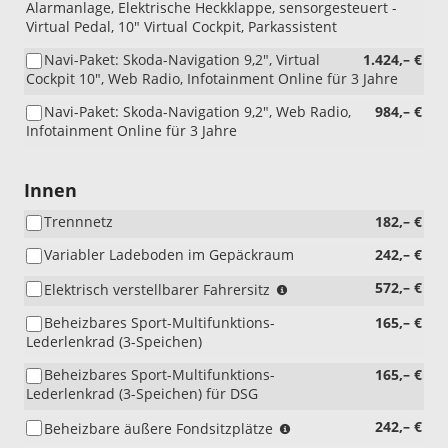
Alarmanlage, Elektrische Heckklappe, sensorgesteuert -
Virtual Pedal, 10" Virtual Cockpit, Parkassistent
Navi-Paket: Skoda-Navigation 9,2", Virtual
1.424,– €
Cockpit 10", Web Radio, Infotainment Online für 3 Jahre
Navi-Paket: Skoda-Navigation 9,2", Web Radio,
984,– €
Infotainment Online für 3 Jahre
Innen
Trennnetz
182,– €
Variabler Ladeboden im Gepäckraum
242,– €
(nur
572,– €
Elektrisch verstellbarer Fahrersitz
i.V.
Beheizbares Sport-Multifunktions-
165,– €
mit
Lederlenkrad (3-Speichen)
WQ3/PEA,
nicht
Beheizbares Sport-Multifunktions-
165,– €
i.V.
Lederlenkrad (3-Speichen) für DSG
mit
PIK)
(nicht
242,– €
Beheizbare äußere Fondsitzplätze
i.V.