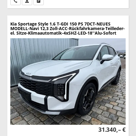
Wir rufen Sie an
PDF-Datei, Fahrzeugexposé drucken
Drucken, parken oder vergleichen
Kia Sportage
Style 1.6 T-GDI 150 PS 7DCT-NEUES
MODELL-Navi 12,3 Zoll-ACC-Rückfahrkamera-Teilleder-
el. Sitze-Klimaautomatik-4xSHZ-LED-18''Alu-Sofort
31.340,– €