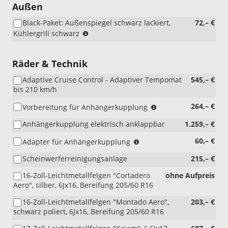
Außen
Black-Paket: Außenspiegel schwarz lackiert,
72,– €
(nur
Kühlergrill schwarz
i.V.
mit
PJ7/PJR)
Räder & Technik
Adaptive Cruise Control - Adaptiver Tempomat
545,– €
bis 210 km/h
(nicht
264,– €
Vorbereitung für Anhängerkupplung
i.V.
Anhängerkupplung elektrisch anklappbar
1.259,– €
mit
1M6)
(nur
60,– €
Adapter für Anhängerkupplung
i.V.
Scheinwerferreinigungsanlage
215,– €
mit
1M6)
16-Zoll-Leichtmetallfelgen "Cortadero
ohne Aufpreis
Aero", silber, 6Jx16, Bereifung 205/60 R16
16-Zoll-Leichtmetallfelgen "Montado Aero",
203,– €
schwarz poliert, 6Jx16, Bereifung 205/60 R16