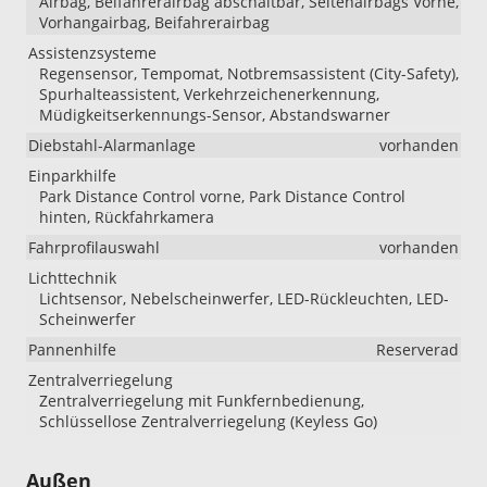
Airbag, Beifahrerairbag abschaltbar, Seitenairbags Vorne,
Vorhangairbag, Beifahrerairbag
Assistenzsysteme
Regensensor, Tempomat, Notbremsassistent (City-Safety),
Spurhalteassistent, Verkehrzeichenerkennung,
Müdigkeitserkennungs-Sensor, Abstandswarner
Diebstahl-Alarmanlage
vorhanden
Einparkhilfe
Park Distance Control vorne, Park Distance Control
hinten, Rückfahrkamera
Fahrprofilauswahl
vorhanden
Lichttechnik
Lichtsensor, Nebelscheinwerfer, LED-Rückleuchten, LED-
Scheinwerfer
Pannenhilfe
Reserverad
Zentralverriegelung
Zentralverriegelung mit Funkfernbedienung,
Schlüssellose Zentralverriegelung (Keyless Go)
Außen