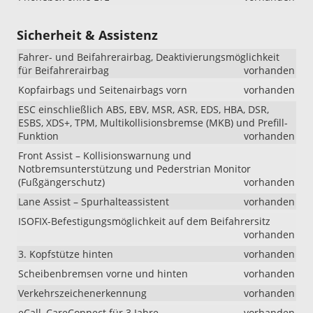
Sicherheit & Assistenz
Fahrer- und Beifahrerairbag, Deaktivierungsmöglichkeit
für Beifahrerairbag
vorhanden
Kopfairbags und Seitenairbags vorn
vorhanden
ESC einschließlich ABS, EBV, MSR, ASR, EDS, HBA, DSR,
ESBS, XDS+, TPM, Multikollisionsbremse (MKB) und Prefill-
Funktion
vorhanden
Front Assist – Kollisionswarnung und
Notbremsunterstützung und Pederstrian Monitor
(Fußgängerschutz)
vorhanden
Lane Assist – Spurhalteassistent
vorhanden
ISOFIX-Befestigungsmöglichkeit auf dem Beifahrersitz
vorhanden
3. Kopfstütze hinten
vorhanden
Scheibenbremsen vorne und hinten
vorhanden
Verkehrszeichenerkennung
vorhanden
eCall, CareConnect für 3 Jahre
vorhanden