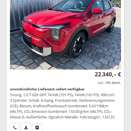
22.340,– €
incl. 19% MwSt.
unverbindliche Lieferzeit: sofort verfügbar
5-türig, 1,0 T-GDI GPF 74 KW (101 PS), 74 kW (101 PS), 999 cm³,
3 Zylinder, Schalt. 6-Gang, Frontantrieb, Verbrennungsmotor
(ICE), Benzin, Kraftstoffverbrauch kombiniert 5,9 l/100km
(WLTP), CO₂-Emission kombiniert 133.00 g/km (WLTP), CO₂-
Klasse D, Außenfarbe: Signalrot Metallic, Fahrzeugnr.: 132122
Wir rufen Sie an
PDF-Datei, Fahrzeugexposé drucken
Drucken, parken oder vergleichen