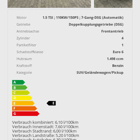
Motor
1.5 TSI ; 110KW/150PS ; 7-Gang-DSG (Automatik)
Getriebe
Doppelkupplungsgetriebe (DSG)
Antriebsachse
Frontantrieb
Zylinder
4
Partikelfilter
1
Schadstoffklasse
Euro 6
Hubraum
1.498 ccm
Kraftstoff
Benzin
Kategorie
SUV/Geländewagen/Pickup
Verbrauch kombiniert:
6,10 l/100km
Verbrauch Innenstadt:
7,60 l/100km
Verbrauch Stadtrand:
6,00 l/100km
Verbrauch Landstraße:
5,20 l/100km
Verbrauch Autobahn:
6,30 l/100km