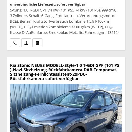
unverbindliche Lieferzeit: sofort verfügbar
5-türig, 1,0 T-GDI GPF 74 KW (101 PS), 74 kW (101 PS), 999 cm³,
3 Zylinder, Schalt. 6-Gang, Frontantrieb, Verbrennungsmotor
(ICE), Benzin, Kraftstoffverbrauch kombiniert 5,9 l/100km
(WLTP), CO₂-Emission kombiniert 133.00 g/km (WLTP), CO₂-
Klasse D, Außenfarbe: Smokeblau Metallic, Fahrzeugnr.: 132124
Wir rufen Sie an
PDF-Datei, Fahrzeugexposé drucken
Drucken, parken oder vergleichen
Kia Stonic
NEUES MODELL-Style-1,0 T-GDI GPF (101 PS
)-Navi-Sitzheizung-Rückfahrkamera-DAB-Tempomat-
Sitzheizung-Fernlichtassistent-2xPDC-
Rückfahrkamera-sofort verfügbar