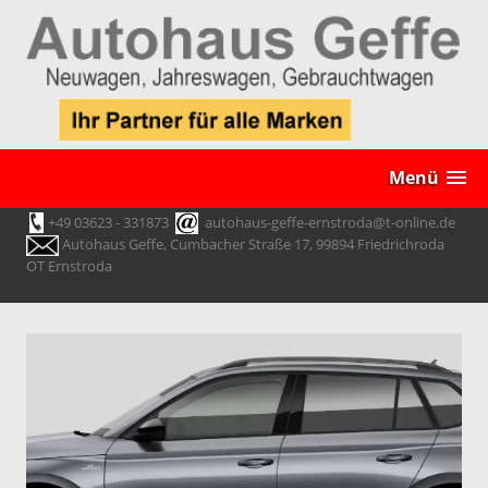
Menü
+49 03623 - 331873
autohaus-geffe-ernstroda@t-online.de
Autohaus Geffe, Cumbacher Straße 17, 99894 Friedrichroda
OT Ernstroda