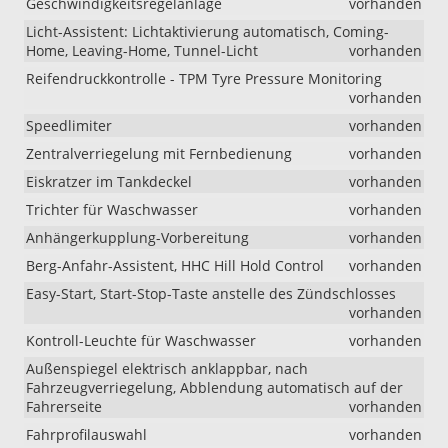
Geschwindigkeitsregelanlage
vorhanden
Licht-Assistent: Lichtaktivierung automatisch, Coming-
Home, Leaving-Home, Tunnel-Licht
vorhanden
Reifendruckkontrolle - TPM Tyre Pressure Monitoring
vorhanden
Speedlimiter
vorhanden
Zentralverriegelung mit Fernbedienung
vorhanden
Eiskratzer im Tankdeckel
vorhanden
Trichter für Waschwasser
vorhanden
Anhängerkupplung-Vorbereitung
vorhanden
Berg-Anfahr-Assistent, HHC Hill Hold Control
vorhanden
Easy-Start, Start-Stop-Taste anstelle des Zündschlosses
vorhanden
Kontroll-Leuchte für Waschwasser
vorhanden
Außenspiegel elektrisch anklappbar, nach
Fahrzeugverriegelung, Abblendung automatisch auf der
Fahrerseite
vorhanden
Fahrprofilauswahl
vorhanden