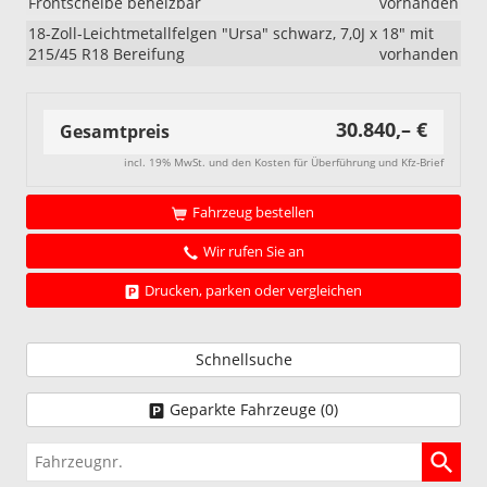
Frontscheibe beheizbar
vorhanden
18-Zoll-Leichtmetallfelgen "Ursa" schwarz, 7,0J x 18" mit
215/45 R18 Bereifung
vorhanden
30.840,– €
Gesamtpreis
incl. 19% MwSt. und den Kosten für Überführung und Kfz-Brief
Fahrzeug bestellen
Wir rufen Sie an
Drucken, parken oder vergleichen
Schnellsuche
Geparkte Fahrzeuge (
0
)
Fahrzeugnr.