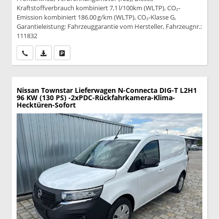
Kraftstoffverbrauch kombiniert 7,1 l/100km (WLTP), CO₂-
Emission kombiniert 186.00 g/km (WLTP), CO₂-Klasse G,
Garantieleistung: Fahrzeuggarantie vom Hersteller, Fahrzeugnr.:
111832
Wir rufen Sie an
PDF-Datei, Fahrzeugexposé drucken
Drucken, parken oder vergleichen
Nissan Townstar Lieferwagen
N-Connecta DIG-T L2H1
96 KW (130 PS) -2xPDC-Rückfahrkamera-Klima-
Hecktüren-Sofort