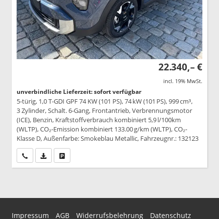
22.340,– €
incl. 19% MwSt.
unverbindliche Lieferzeit: sofort verfügbar
5-türig, 1,0 T-GDI GPF 74 KW (101 PS), 74 kW (101 PS), 999 cm³,
3 Zylinder, Schalt. 6-Gang, Frontantrieb, Verbrennungsmotor
(ICE), Benzin, Kraftstoffverbrauch kombiniert 5,9 l/100km
(WLTP), CO₂-Emission kombiniert 133.00 g/km (WLTP), CO₂-
Klasse D, Außenfarbe: Smokeblau Metallic, Fahrzeugnr.: 132123
Wir rufen Sie an
PDF-Datei, Fahrzeugexposé drucken
Drucken, parken oder vergleichen
Impressum
AGB
Widerrufsbelehrung
Datenschutz