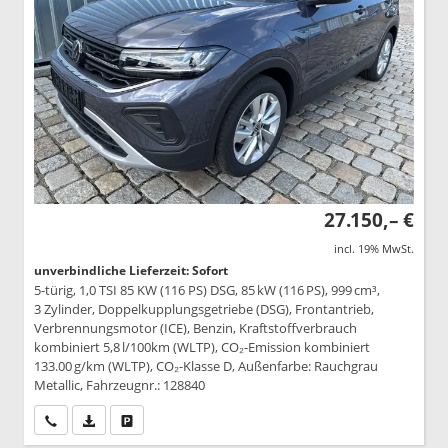
27.150,– €
incl. 19% MwSt.
unverbindliche Lieferzeit: Sofort
5-türig, 1,0 TSI 85 KW (116 PS) DSG, 85 kW (116 PS), 999 cm³,
3 Zylinder, Doppelkupplungsgetriebe (DSG), Frontantrieb,
Verbrennungsmotor (ICE), Benzin, Kraftstoffverbrauch
kombiniert 5,8 l/100km (WLTP), CO₂-Emission kombiniert
133.00 g/km (WLTP), CO₂-Klasse D, Außenfarbe: Rauchgrau
Metallic, Fahrzeugnr.: 128840
Wir rufen Sie an
PDF-Datei, Fahrzeugexposé drucken
Drucken, parken oder vergleichen