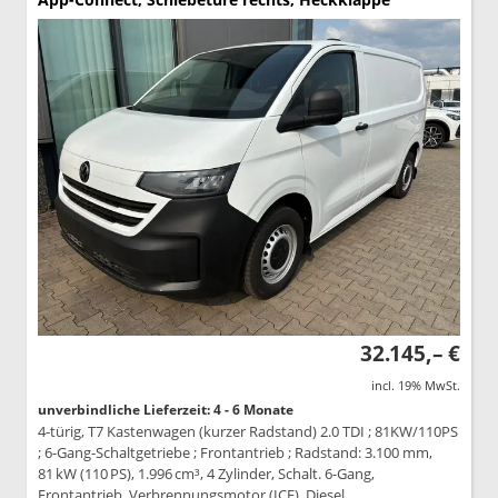
32.145,– €
incl. 19% MwSt.
unverbindliche Lieferzeit: 4 - 6 Monate
4-türig, T7 Kastenwagen (kurzer Radstand) 2.0 TDI ; 81KW/110PS
; 6-Gang-Schaltgetriebe ; Frontantrieb ; Radstand: 3.100 mm,
81 kW (110 PS), 1.996 cm³, 4 Zylinder, Schalt. 6-Gang,
Frontantrieb, Verbrennungsmotor (ICE), Diesel,