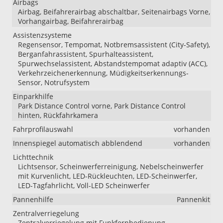
Airbags
Airbag, Beifahrerairbag abschaltbar, Seitenairbags Vorne,
Vorhangairbag, Beifahrerairbag
Assistenzsysteme
Regensensor, Tempomat, Notbremsassistent (City-Safety),
Berganfahrassistent, Spurhalteassistent,
Spurwechselassistent, Abstandstempomat adaptiv (ACC),
Verkehrzeichenerkennung, Müdigkeitserkennungs-
Sensor, Notrufsystem
Einparkhilfe
Park Distance Control vorne, Park Distance Control
hinten, Rückfahrkamera
Fahrprofilauswahl
vorhanden
Innenspiegel automatisch abblendend
vorhanden
Lichttechnik
Lichtsensor, Scheinwerferreinigung, Nebelscheinwerfer
mit Kurvenlicht, LED-Rückleuchten, LED-Scheinwerfer,
LED-Tagfahrlicht, Voll-LED Scheinwerfer
Pannenhilfe
Pannenkit
Zentralverriegelung
Zentralverriegelung mit Funkfernbedienung,