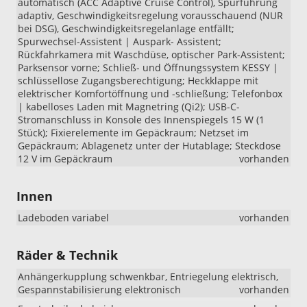
automatisch (ACC Adaptive Cruise Control), Spurführung
adaptiv, Geschwindigkeitsregelung vorausschauend (NUR
bei DSG), Geschwindigkeitsregelanlage entfällt;
Spurwechsel-Assistent | Auspark- Assistent;
Rückfahrkamera mit Waschdüse, optischer Park-Assistent;
Parksensor vorne; Schließ- und Öffnungssystem KESSY |
schlüssellose Zugangsberechtigung; Heckklappe mit
elektrischer Komfortöffnung und -schließung; Telefonbox
| kabelloses Laden mit Magnetring (Qi2); USB-C-
Stromanschluss in Konsole des Innenspiegels 15 W (1
Stück); Fixierelemente im Gepäckraum; Netzset im
Gepäckraum; Ablagenetz unter der Hutablage; Steckdose
12 V im Gepäckraum
vorhanden
Innen
Ladeboden variabel
vorhanden
Räder & Technik
Anhängerkupplung schwenkbar, Entriegelung elektrisch,
Gespannstabilisierung elektronisch
vorhanden