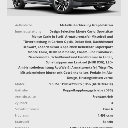
Außenfarbe
Metallic-Lackierung Graphit-Grau
Innenausstattung
Design Selection Monte Carlo: Sportsitze
Monte Carlo in Stoff, Armaturentafel-Mittelteil und
Türverkleidung in Carbon-Optik, Dekor Red, Dachhimmel
schwarz, Lederlenkrad 3-Speichen beheizbar, Supersport
Monte Carlo, Bedienelemente, Chrom- und Pianolack-
Zierelemente, Schaltknauf und Handbremse in Leder,
Schaltwippen am Lenkrad (NUR DSG), LED-
Ambientebeleuchtung Rot/Weiß: Armaturentafel, Türgriffe;
Mittelarmlehne hinten mit Getränkehalter, Pedale im Alu-
Design, Einstiegsleisten vorne
Motor
1.5 TSI ; 110KW/150PS ; DSG (AUTOMATIK)
Getriebe
Doppelkupplungsgetriebe (DSG)
Antriebsachse
Frontantrieb
Zylinder
4
Schadstoffklasse
Euro 6
Hubraum
1.498 ccm
Kraftstoff
Benzin
Kategorie
SUV/Geländewagen/Pickup