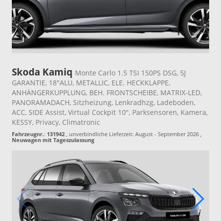
Skoda Kamiq
Monte Carlo 1.5 TSI 150PS DSG, 5J
GARANTIE, 18"ALU, METALLIC, ELE. HECKKLAPPE,
ANHÄNGERKUPPLUNG, BEH. FRONTSCHEIBE, MATRIX-LED,
PANORAMADACH, Sitzheizung, Lenkradhzg, Ladeboden,
ACC, SIDE Assist, Virtual Cockpit 10", Parksensoren, Kamera,
KESSY, Privacy, Climatronic
Fahrzeugnr.
:
131942
, unverbindliche Lieferzeit: August - September 2026 ,
Neuwagen mit Tageszulassung