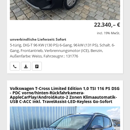
22.340,– €
incl. 19% MwSt.
unverbindliche Lieferzeit: Sofort
5-türig, DIG-T 96 KW (130 PS) 6-Gang, 96 kW (131 PS), Schalt. 6-
Gang, Frontantrieb, Verbrennungsmotor (ICE), Benzin,
Außenfarbe: Weiss, Fahrzeugnr.: 131776
Wir rufen Sie an
PDF-Datei, Fahrzeugexposé drucken
Drucken, parken oder vergleichen
Volkswagen T-Cross
Limited Edition 1,0 TSI 116 PS DSG
- PDC vorne/hinten-Rückfahrkamera-
AppleCarPlay/AndroidAuto-2 Zonen Klimaautomatik-
USB C-ACC inkl. TravelAssist-LED-Keyless Go-Sofort