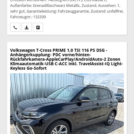
Außenfarbe: Grenadillaschwarz Metallic, Zustand, Aussehen: 1,
sehr gut, Garantieleistung: Fahrzeuggarantie, Zustand: unfallfrei,
Fahrzeugnr.: 132339
Wir rufen Sie an
PDF-Datei, Fahrzeugexposé drucken
Drucken, parken oder vergleichen
Volkswagen T-Cross
PRIME 1,0 TSI 116 PS DSG -
Anhängerkupplung- PDC vorne/hinten-
Rückfahrkamera-AppleCarPlay/AndroidAuto-2 Zonen
Klimaautomatik-USB C-ACC inkl. TravelAssist-IQ Light-
Keyless Go-Sofort