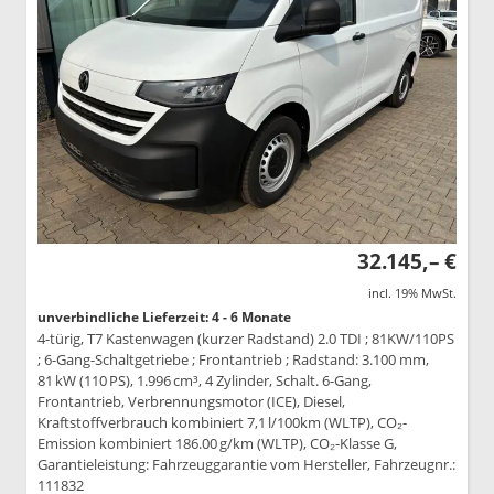
32.145,– €
incl. 19% MwSt.
unverbindliche Lieferzeit: 4 - 6 Monate
4-türig, T7 Kastenwagen (kurzer Radstand) 2.0 TDI ; 81KW/110PS
; 6-Gang-Schaltgetriebe ; Frontantrieb ; Radstand: 3.100 mm,
81 kW (110 PS), 1.996 cm³, 4 Zylinder, Schalt. 6-Gang,
Frontantrieb, Verbrennungsmotor (ICE), Diesel,
Kraftstoffverbrauch kombiniert 7,1 l/100km (WLTP), CO₂-
Emission kombiniert 186.00 g/km (WLTP), CO₂-Klasse G,
Garantieleistung: Fahrzeuggarantie vom Hersteller, Fahrzeugnr.:
111832