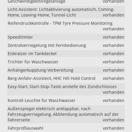
Geschwindigkeitsregelanlage
vorhanden
Licht-Assistent: Lichtaktivierung automatisch, Coming-
Home, Leaving-Home, Tunnel-Licht
vorhanden
Reifendruckkontrolle - TPM Tyre Pressure Monitoring
vorhanden
Speedlimiter
vorhanden
Zentralverriegelung mit Fernbedienung
vorhanden
Eiskratzer im Tankdeckel
vorhanden
Trichter für Waschwasser
vorhanden
Anhängerkupplung-Vorbereitung
vorhanden
Berg-Anfahr-Assistent, HHC Hill Hold Control
vorhanden
Easy-Start, Start-Stop-Taste anstelle des Zündschlosses
vorhanden
Kontroll-Leuchte für Waschwasser
vorhanden
Außenspiegel elektrisch anklappbar, nach
Fahrzeugverriegelung, Abblendung automatisch auf der
Fahrerseite
vorhanden
Fahrprofilauswahl
vorhanden