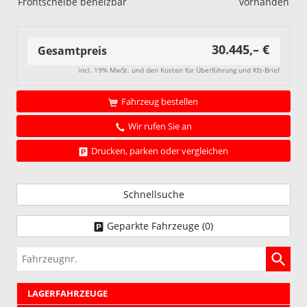
Frontscheibe beheizbar
vorhanden
30.445,– €
Gesamtpreis
incl. 19% MwSt. und den Kosten für Überführung und Kfz-Brief
Fahrzeug bestellen
Wir rufen Sie an
Drucken, parken oder vergleichen
Schnellsuche
Geparkte Fahrzeuge (
0
)
Fahrzeugnr.
LAGERFAHRZEUGE