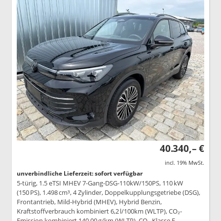
40.340,– €
incl. 19% MwSt.
unverbindliche Lieferzeit: sofort verfügbar
5-türig, 1.5 eTSI MHEV 7-Gang-DSG-110kW/150PS, 110 kW
(150 PS), 1.498 cm³, 4 Zylinder, Doppelkupplungsgetriebe (DSG),
Frontantrieb, Mild-Hybrid (MHEV), Hybrid Benzin,
Kraftstoffverbrauch kombiniert 6,2 l/100km (WLTP), CO₂-
Emission kombiniert 140.00 g/km (WLTP), CO₂-Klasse E,