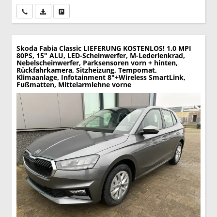
Wir rufen Sie an
PDF-Datei, Fahrzeugexposé drucken
Drucken, parken oder vergleichen
Skoda Fabia
Classic LIEFERUNG KOSTENLOS! 1.0 MPI
80PS, 15" ALU, LED-Scheinwerfer, M-Lederlenkrad,
Nebelscheinwerfer, Parksensoren vorn + hinten,
Rückfahrkamera, Sitzheizung, Tempomat,
Klimaanlage, Infotainment 8"+Wireless SmartLink,
Fußmatten, Mittelarmlehne vorne