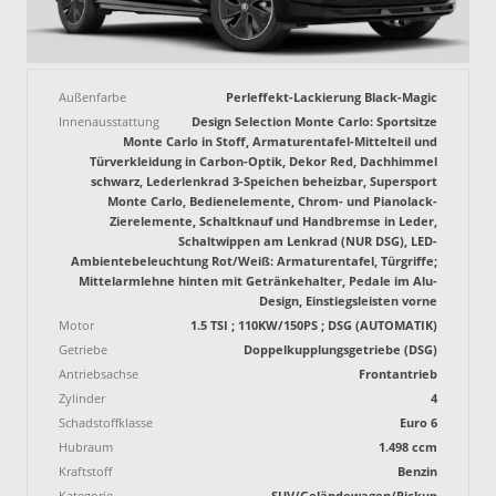
Außenfarbe
Perleffekt-Lackierung Black-Magic
Innenausstattung
Design Selection Monte Carlo: Sportsitze
Monte Carlo in Stoff, Armaturentafel-Mittelteil und
Türverkleidung in Carbon-Optik, Dekor Red, Dachhimmel
schwarz, Lederlenkrad 3-Speichen beheizbar, Supersport
Monte Carlo, Bedienelemente, Chrom- und Pianolack-
Zierelemente, Schaltknauf und Handbremse in Leder,
Schaltwippen am Lenkrad (NUR DSG), LED-
Ambientebeleuchtung Rot/Weiß: Armaturentafel, Türgriffe;
Mittelarmlehne hinten mit Getränkehalter, Pedale im Alu-
Design, Einstiegsleisten vorne
Motor
1.5 TSI ; 110KW/150PS ; DSG (AUTOMATIK)
Getriebe
Doppelkupplungsgetriebe (DSG)
Antriebsachse
Frontantrieb
Zylinder
4
Schadstoffklasse
Euro 6
Hubraum
1.498 ccm
Kraftstoff
Benzin
Kategorie
SUV/Geländewagen/Pickup