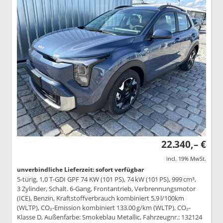
22.340,– €
incl. 19% MwSt.
unverbindliche Lieferzeit: sofort verfügbar
5-türig, 1,0 T-GDI GPF 74 KW (101 PS), 74 kW (101 PS), 999 cm³,
3 Zylinder, Schalt. 6-Gang, Frontantrieb, Verbrennungsmotor
(ICE), Benzin, Kraftstoffverbrauch kombiniert 5,9 l/100km
(WLTP), CO₂-Emission kombiniert 133.00 g/km (WLTP), CO₂-
Klasse D, Außenfarbe: Smokeblau Metallic, Fahrzeugnr.: 132124