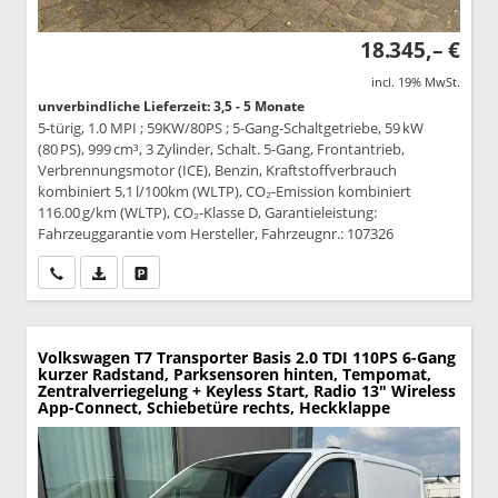
18.345,– €
incl. 19% MwSt.
unverbindliche Lieferzeit: 3,5 - 5 Monate
5-türig, 1.0 MPI ; 59KW/80PS ; 5-Gang-Schaltgetriebe, 59 kW
(80 PS), 999 cm³, 3 Zylinder, Schalt. 5-Gang, Frontantrieb,
Verbrennungsmotor (ICE), Benzin, Kraftstoffverbrauch
kombiniert 5,1 l/100km (WLTP), CO₂-Emission kombiniert
116.00 g/km (WLTP), CO₂-Klasse D, Garantieleistung:
Fahrzeuggarantie vom Hersteller, Fahrzeugnr.: 107326
Wir rufen Sie an
PDF-Datei, Fahrzeugexposé drucken
Drucken, parken oder vergleichen
Volkswagen T7 Transporter
Basis 2.0 TDI 110PS 6-Gang
kurzer Radstand, Parksensoren hinten, Tempomat,
Zentralverriegelung + Keyless Start, Radio 13" Wireless
App-Connect, Schiebetüre rechts, Heckklappe