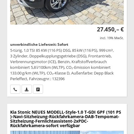
27.450,– €
incl. 19% MwSt.
unverbindliche Lieferzeit: Sofort
5-türig, 1,0 TSI 85 KW (116 PS) DSG, 85 kW (116 PS), 999 cm³,
3 Zylinder, Doppelkupplungsgetriebe (DSG), Frontantrieb,
Verbrennungsmotor (ICE), Benzin, Kraftstoffverbrauch
kombiniert 5,8 l/100km (WLTP), CO₂-Emission kombiniert
133.00 g/km (WLTP), CO₂-Klasse D, Außenfarbe: Depp Black
Perleffect, Fahrzeugnr.: 132396
Wir rufen Sie an
PDF-Datei, Fahrzeugexposé drucken
Drucken, parken oder vergleichen
Kia Stonic
NEUES MODELL-Style-1,0 T-GDI GPF (101 PS
)-Navi-Sitzheizung-Rückfahrkamera-DAB-Tempomat-
Sitzheizung-Fernlichtassistent-2xPDC-
Rückfahrkamera-sofort verfügbar