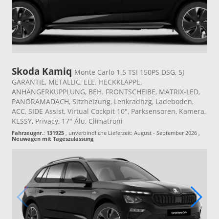
Skoda Kamiq
Monte Carlo 1.5 TSI 150PS DSG, 5J
GARANTIE, METALLIC, ELE. HECKKLAPPE,
ANHÄNGERKUPPLUNG, BEH. FRONTSCHEIBE, MATRIX-LED,
PANORAMADACH, Sitzheizung, Lenkradhzg, Ladeboden,
ACC, SIDE Assist, Virtual Cockpit 10", Parksensoren, Kamera,
KESSY, Privacy, 17" Alu, Climatroni
Fahrzeugnr.
:
131925
, unverbindliche Lieferzeit: August - September 2026 ,
Neuwagen mit Tageszulassung