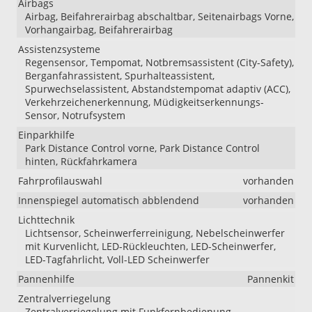
Airbags
Airbag, Beifahrerairbag abschaltbar, Seitenairbags Vorne,
Vorhangairbag, Beifahrerairbag
Assistenzsysteme
Regensensor, Tempomat, Notbremsassistent (City-Safety),
Berganfahrassistent, Spurhalteassistent,
Spurwechselassistent, Abstandstempomat adaptiv (ACC),
Verkehrzeichenerkennung, Müdigkeitserkennungs-
Sensor, Notrufsystem
Einparkhilfe
Park Distance Control vorne, Park Distance Control
hinten, Rückfahrkamera
Fahrprofilauswahl
vorhanden
Innenspiegel automatisch abblendend
vorhanden
Lichttechnik
Lichtsensor, Scheinwerferreinigung, Nebelscheinwerfer
mit Kurvenlicht, LED-Rückleuchten, LED-Scheinwerfer,
LED-Tagfahrlicht, Voll-LED Scheinwerfer
Pannenhilfe
Pannenkit
Zentralverriegelung
Zentralverriegelung mit Funkfernbedienung,