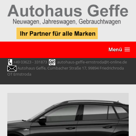
Menü
+49 03623 - 331873
autohaus-geffe-ernstroda@t-online.de
Autohaus Geffe, Cumbacher Straße 17, 99894 Friedrichroda
OT Ernstroda