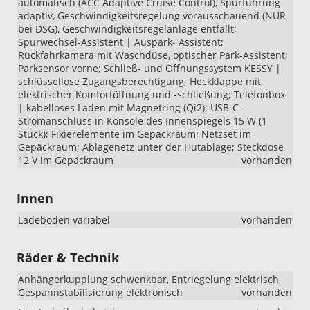
automatisch (ACC Adaptive Cruise Control), Spurführung
adaptiv, Geschwindigkeitsregelung vorausschauend (NUR
bei DSG), Geschwindigkeitsregelanlage entfällt;
Spurwechsel-Assistent | Auspark- Assistent;
Rückfahrkamera mit Waschdüse, optischer Park-Assistent;
Parksensor vorne; Schließ- und Öffnungssystem KESSY |
schlüssellose Zugangsberechtigung; Heckklappe mit
elektrischer Komfortöffnung und -schließung; Telefonbox
| kabelloses Laden mit Magnetring (Qi2); USB-C-
Stromanschluss in Konsole des Innenspiegels 15 W (1
Stück); Fixierelemente im Gepäckraum; Netzset im
Gepäckraum; Ablagenetz unter der Hutablage; Steckdose
12 V im Gepäckraum
vorhanden
Innen
Ladeboden variabel
vorhanden
Räder & Technik
Anhängerkupplung schwenkbar, Entriegelung elektrisch,
Gespannstabilisierung elektronisch
vorhanden