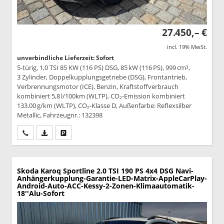
27.450,– €
incl. 19% MwSt.
unverbindliche Lieferzeit: Sofort
5-türig, 1,0 TSI 85 KW (116 PS) DSG, 85 kW (116 PS), 999 cm³,
3 Zylinder, Doppelkupplungsgetriebe (DSG), Frontantrieb,
Verbrennungsmotor (ICE), Benzin, Kraftstoffverbrauch
kombiniert 5,8 l/100km (WLTP), CO₂-Emission kombiniert
133.00 g/km (WLTP), CO₂-Klasse D, Außenfarbe: Reflexsilber
Metallic, Fahrzeugnr.: 132398
Wir rufen Sie an
PDF-Datei, Fahrzeugexposé drucken
Drucken, parken oder vergleichen
Skoda Karoq
Sportline 2.0 TSI 190 PS 4x4 DSG Navi-
Anhängerkupplung-Garantie-LED-Matrix-AppleCarPlay-
Android-Auto-ACC-Kessy-2-Zonen-Klimaautomatik-
18''Alu-Sofort