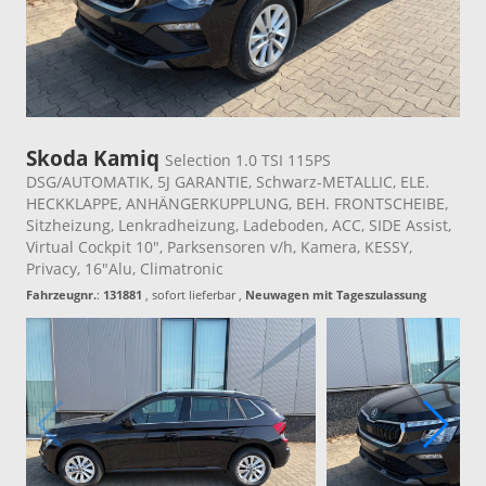
Skoda Kamiq
Selection 1.0 TSI 115PS
DSG/AUTOMATIK, 5J GARANTIE, Schwarz-METALLIC, ELE.
HECKKLAPPE, ANHÄNGERKUPPLUNG, BEH. FRONTSCHEIBE,
Sitzheizung, Lenkradheizung, Ladeboden, ACC, SIDE Assist,
Virtual Cockpit 10", Parksensoren v/h, Kamera, KESSY,
Privacy, 16"Alu, Climatronic
Fahrzeugnr.
:
131881
,
sofort lieferbar
,
Neuwagen mit Tageszulassung