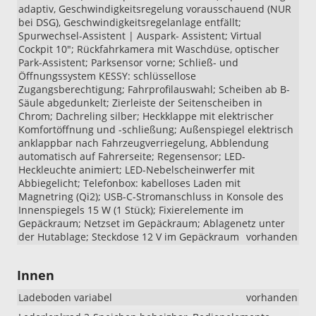
adaptiv, Geschwindigkeitsregelung vorausschauend (NUR
bei DSG), Geschwindigkeitsregelanlage entfällt;
Spurwechsel-Assistent | Auspark- Assistent; Virtual
Cockpit 10"; Rückfahrkamera mit Waschdüse, optischer
Park-Assistent; Parksensor vorne; Schließ- und
Öffnungssystem KESSY: schlüssellose
Zugangsberechtigung; Fahrprofilauswahl; Scheiben ab B-
Säule abgedunkelt; Zierleiste der Seitenscheiben in
Chrom; Dachreling silber; Heckklappe mit elektrischer
Komfortöffnung und -schließung; Außenspiegel elektrisch
anklappbar nach Fahrzeugverriegelung, Abblendung
automatisch auf Fahrerseite; Regensensor; LED-
Heckleuchte animiert; LED-Nebelscheinwerfer mit
Abbiegelicht; Telefonbox: kabelloses Laden mit
Magnetring (Qi2); USB-C-Stromanschluss in Konsole des
Innenspiegels 15 W (1 Stück); Fixierelemente im
Gepäckraum; Netzset im Gepäckraum; Ablagenetz unter
der Hutablage; Steckdose 12 V im Gepäckraum
vorhanden
Innen
Ladeboden variabel
vorhanden