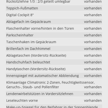
Rücksitzlehne 1/3 : 2/3 geteilt umlegbar
vorhanden
Teppich-Fußmatten
vorhanden
Digital Cockpit 8"
vorhanden
Ablagefach im Gepäckraum
vorhanden
Flaschenhalter vorne/hinten in den Türen
vorhanden
Parkscheinhalter
vorhanden
Taschenhaken im Gepäckraum
vorhanden
Brillenfach im Dachhimmel
vorhanden
Ablagetaschen (Vordersitz-Rückseite)
vorhanden
Handschuhfach beleuchtet
vorhanden
Handytaschen (Vordersitz-Rückseite)
vorhanden
Innenspiegel mit automatischer Abblendung
vorhanden
Klimaanlage Climatronic 2-Zonen, Feuchtigkeitssensor,
Geruchs-, Staub- und Pollenfilter
vorhanden
Lendenwirbelstützen in Vordersitzlehnen
vorhanden
Leseleuchten vorne
vorhanden
Make-up-Spiegel für den Beifahrer in der Sonnenblende