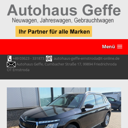
Menü
+49 03623 - 331873
autohaus-geffe-ernstroda@t-online.de
Autohaus Geffe, Cumbacher Straße 17, 99894 Friedrichroda
OT Ernstroda