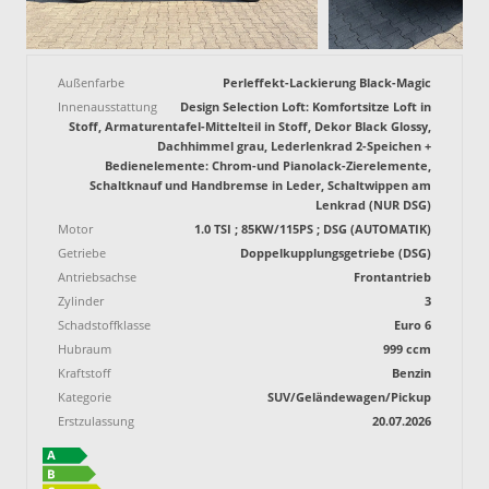
Außenfarbe
Perleffekt-Lackierung Black-Magic
Innenausstattung
Design Selection Loft: Komfortsitze Loft in
Stoff, Armaturentafel-Mittelteil in Stoff, Dekor Black Glossy,
Dachhimmel grau, Lederlenkrad 2-Speichen +
Bedienelemente: Chrom-und Pianolack-Zierelemente,
Schaltknauf und Handbremse in Leder, Schaltwippen am
Lenkrad (NUR DSG)
Motor
1.0 TSI ; 85KW/115PS ; DSG (AUTOMATIK)
Getriebe
Doppelkupplungsgetriebe (DSG)
Antriebsachse
Frontantrieb
Zylinder
3
Schadstoffklasse
Euro 6
Hubraum
999 ccm
Kraftstoff
Benzin
Kategorie
SUV/Geländewagen/Pickup
Erstzulassung
20.07.2026