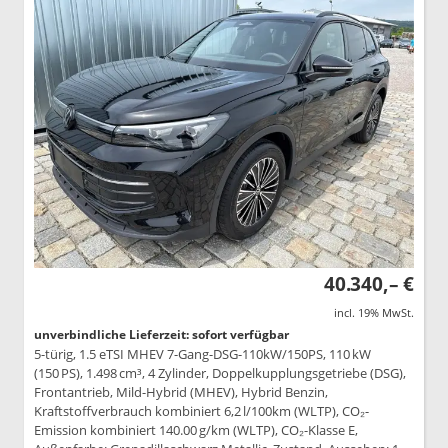
40.340,– €
incl. 19% MwSt.
unverbindliche Lieferzeit: sofort verfügbar
5-türig, 1.5 eTSI MHEV 7-Gang-DSG-110kW/150PS, 110 kW
(150 PS), 1.498 cm³, 4 Zylinder, Doppelkupplungsgetriebe (DSG),
Frontantrieb, Mild-Hybrid (MHEV), Hybrid Benzin,
Kraftstoffverbrauch kombiniert 6,2 l/100km (WLTP), CO₂-
Emission kombiniert 140.00 g/km (WLTP), CO₂-Klasse E,