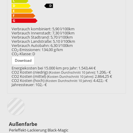
Verbrauch kombiniert:
5,90 l/100km
Verbrauch Innenstadt:
7,30 l/100km
Verbrauch Stadtrand:
5,70 l/100km
Verbrauch Landstraße:
5,10 l/100km
Verbrauch Autobahn:
6,30 l/100km
CO
-Emissionen:
134,00 g/km
2
CO
-Klasse:
D
2
Download
Energiekosten bei 15.000 km pro Jahr:
1.543,44 €
CO2 Kosten (niedrig)
:
1.206,- €
(Kosten Durchschnitt 10 Jahre)
CO2 Kosten (mittel)
:
2.864,25 €
(Kosten Durchschnitt 10 Jahre)
CO2 Kosten (hoch)
:
4.422,- €
(Kosten Durchschnitt 10 Jahre)
Jahressteuer:
102,- €
Außenfarbe
Perleffekt-Lackierung Black-Magic