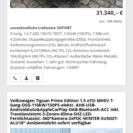
31.340,– €
incl. 19% MwSt.
unverbindliche Lieferzeit: SOFORT
5-türig, 1.6 T-GDI 150 PS 7DCT, 110 kW (150 PS), 1.598 cm³,
4 Zylinder, Doppelkupplungsgetriebe (DSG), Frontantrieb,
Verbrennungsmotor (ICE), Benzin, Kraftstoffverbrauch
kombiniert 6,2 l/100km (WLTP), CO₂-Emission kombiniert
164.00 g/km (WLTP), CO₂-Klasse F, Außenfarbe: Weiss Metallic,
Zustand, Aussehen: 1, sehr gut, Nichtraucher-Fahrzeug,
Zustand: unfallfrei, Fahrzeugnr.: 133097
Wir rufen Sie an
PDF-Datei, Fahrzeugexposé drucken
Drucken, parken oder vergleichen
Volkswagen Tiguan
Prime Edition 1.5 eTSI MHEV 7-
Gang-DSG-110kW/150PS-elektr. AHK-USB-
AndroidAuto&AppleCarPlay-DAB-Bluetooth-ACC inkl.
Travelassistent-3-Zonen-Klima-SHZ-LED-
Fernlichtassist.-360°Kamera-2xPDC-WINTER-SUNSET-
ALU18"-Ambientelicht-sofort verfügbar