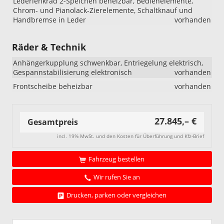
Lederlenkrad 2-Speichen beheizbar, Bedienelemente,
Chrom- und Pianolack-Zierelemente, Schaltknauf und
Handbremse in Leder
vorhanden
Räder & Technik
Anhängerkupplung schwenkbar, Entriegelung elektrisch,
Gespannstabilisierung elektronisch
vorhanden
Frontscheibe beheizbar
vorhanden
27.845,– €
Gesamtpreis
incl. 19% MwSt. und den Kosten für Überführung und Kfz-Brief
Fahrzeug bestellen
Wir rufen Sie an
Drucken, parken oder vergleichen