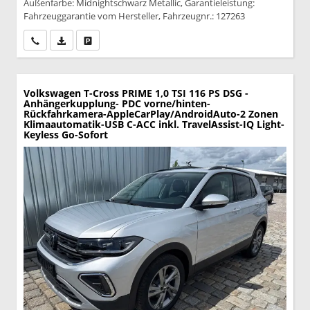
Außenfarbe: Midnightschwarz Metallic, Garantieleistung:
Fahrzeuggarantie vom Hersteller, Fahrzeugnr.: 127263
Wir rufen Sie an
PDF-Datei, Fahrzeugexposé drucken
Drucken, parken oder vergleichen
Volkswagen T-Cross
PRIME 1,0 TSI 116 PS DSG -
Anhängerkupplung- PDC vorne/hinten-
Rückfahrkamera-AppleCarPlay/AndroidAuto-2 Zonen
Klimaautomatik-USB C-ACC inkl. TravelAssist-IQ Light-
Keyless Go-Sofort