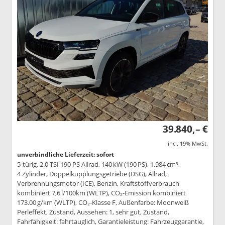
39.840,– €
incl. 19% MwSt.
unverbindliche Lieferzeit: sofort
5-türig, 2.0 TSI 190 PS Allrad, 140 kW (190 PS), 1.984 cm³,
4 Zylinder, Doppelkupplungsgetriebe (DSG), Allrad,
Verbrennungsmotor (ICE), Benzin, Kraftstoffverbrauch
kombiniert 7,6 l/100km (WLTP), CO₂-Emission kombiniert
173.00 g/km (WLTP), CO₂-Klasse F, Außenfarbe: Moonweiß
Perleffekt, Zustand, Aussehen: 1, sehr gut, Zustand,
Fahrfähigkeit: fahrtauglich, Garantieleistung: Fahrzeuggarantie,