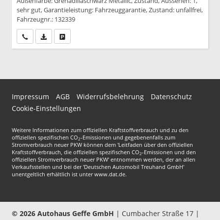
Außenfarbe: Grenadillaschwarz Metallic, Zustand, Aussehen: 1,
sehr gut, Garantieleistung: Fahrzeuggarantie, Zustand: unfallfrei,
Fahrzeugnr.: 132339
Wir rufen Sie an
PDF-Datei, Fahrzeugexposé drucken
Drucken, parken oder vergleichen
Impressum
AGB
Widerrufsbelehrung
Datenschutz
Cookie-Einstellungen
Weitere Informationen zum offiziellen Kraftstoffverbrauch und zu den
offiziellen spezifischen CO
-Emissionen und gegebenenfalls zum
2
Stromverbrauch neuer PKW können dem 'Leitfaden über den offiziellen
Kraftstoffverbrauch, die offiziellen spezifischen CO
-Emissionen und den
2
offiziellen Stromverbrauch neuer PKW' entnommen werden, der an allen
Verkaufsstellen und bei der 'Deutschen Automobil Treuhand GmbH'
unentgeltlich erhältlich ist unter www.dat.de.
© 2026
Autohaus Geffe GmbH
|
Cumbacher Straße 17
|