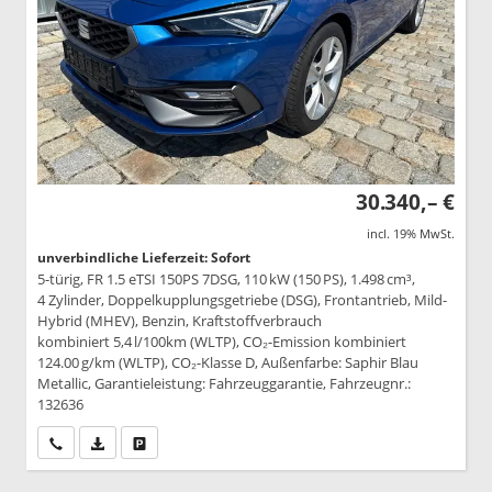
30.340,– €
incl. 19% MwSt.
unverbindliche Lieferzeit: Sofort
5-türig, FR 1.5 eTSI 150PS 7DSG, 110 kW (150 PS), 1.498 cm³,
4 Zylinder, Doppelkupplungsgetriebe (DSG), Frontantrieb, Mild-
Hybrid (MHEV), Benzin, Kraftstoffverbrauch
kombiniert 5,4 l/100km (WLTP), CO₂-Emission kombiniert
124.00 g/km (WLTP), CO₂-Klasse D, Außenfarbe: Saphir Blau
Metallic, Garantieleistung: Fahrzeuggarantie, Fahrzeugnr.:
132636
Wir rufen Sie an
PDF-Datei, Fahrzeugexposé drucken
Drucken, parken oder vergleichen