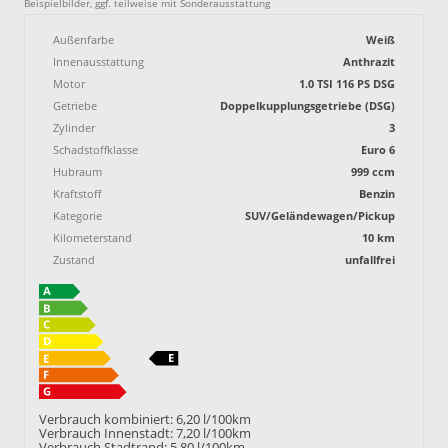
Beispielbilder, ggf. teilweise mit Sonderausstattung
Außenfarbe
Weiß
Innenausstattung
Anthrazit
Motor
1.0 TSI 116 PS DSG
Getriebe
Doppelkupplungsgetriebe (DSG)
Zylinder
3
Schadstoffklasse
Euro 6
Hubraum
999 ccm
Kraftstoff
Benzin
Kategorie
SUV/Geländewagen/Pickup
Kilometerstand
10 km
Zustand
unfallfrei
Verbrauch kombiniert:
6,20 l/100km
Verbrauch Innenstadt:
7,20 l/100km
Verbrauch Stadtrand:
5,80 l/100km