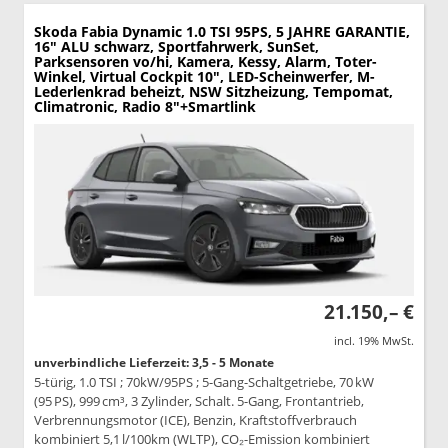
Skoda Fabia
Dynamic 1.0 TSI 95PS, 5 JAHRE GARANTIE,
16" ALU schwarz, Sportfahrwerk, SunSet,
Parksensoren vo/hi, Kamera, Kessy, Alarm, Toter-
Winkel, Virtual Cockpit 10", LED-Scheinwerfer, M-
Lederlenkrad beheizt, NSW Sitzheizung, Tempomat,
Climatronic, Radio 8"+Smartlink
21.150,– €
incl. 19% MwSt.
unverbindliche Lieferzeit: 3,5 - 5 Monate
5-türig, 1.0 TSI ; 70kW/95PS ; 5-Gang-Schaltgetriebe, 70 kW
(95 PS), 999 cm³, 3 Zylinder, Schalt. 5-Gang, Frontantrieb,
Verbrennungsmotor (ICE), Benzin, Kraftstoffverbrauch
kombiniert 5,1 l/100km (WLTP), CO₂-Emission kombiniert