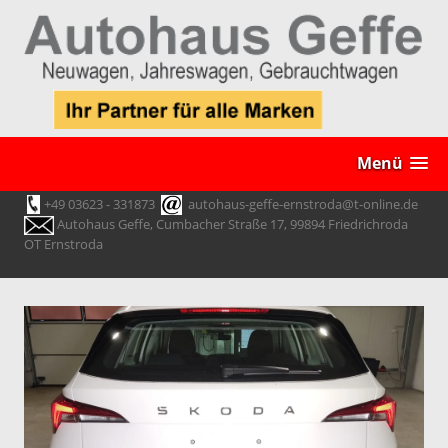
Menü
+49 03623 - 331873
autohaus-geffe-ernstroda@t-online.de
Autohaus Geffe, Cumbacher Straße 17, 99894 Friedrichroda
OT Ernstroda