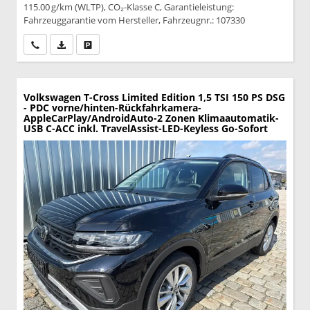
115.00 g/km (WLTP), CO₂-Klasse C, Garantieleistung:
Fahrzeuggarantie vom Hersteller, Fahrzeugnr.: 107330
Wir rufen Sie an
PDF-Datei, Fahrzeugexposé drucken
Drucken, parken oder vergleichen
Volkswagen T-Cross
Limited Edition 1,5 TSI 150 PS DSG
- PDC vorne/hinten-Rückfahrkamera-
AppleCarPlay/AndroidAuto-2 Zonen Klimaautomatik-
USB C-ACC inkl. TravelAssist-LED-Keyless Go-Sofort