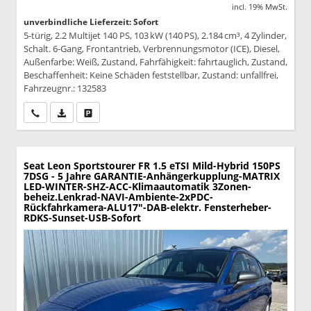
incl. 19% MwSt.
unverbindliche Lieferzeit: Sofort
5-türig, 2.2 Multijet 140 PS, 103 kW (140 PS), 2.184 cm³, 4 Zylinder,
Schalt. 6-Gang, Frontantrieb, Verbrennungsmotor (ICE), Diesel,
Außenfarbe: Weiß, Zustand, Fahrfähigkeit: fahrtauglich, Zustand,
Beschaffenheit: Keine Schäden feststellbar, Zustand: unfallfrei,
Fahrzeugnr.: 132583
Wir rufen Sie an
PDF-Datei, Fahrzeugexposé drucken
Drucken, parken oder vergleichen
Seat Leon Sportstourer
FR 1.5 eTSI Mild-Hybrid 150PS
7DSG - 5 Jahre GARANTIE-Anhängerkupplung-MATRIX
LED-WINTER-SHZ-ACC-Klimaautomatik 3Zonen-
beheiz.Lenkrad-NAVI-Ambiente-2xPDC-
Rückfahrkamera-ALU17"-DAB-elektr. Fensterheber-
RDKS-Sunset-USB-Sofort