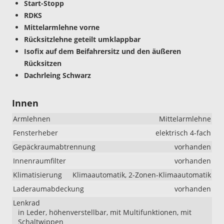
Start-Stopp
RDKS
Mittelarmlehne vorne
Rücksitzlehne geteilt umklappbar
Isofix auf dem Beifahrersitz und den äußeren
Rücksitzen
Dachrleing Schwarz
Innen
Armlehnen
Mittelarmlehne
Fensterheber
elektrisch 4-fach
Gepäckraumabtrennung
vorhanden
Innenraumfilter
vorhanden
Klimatisierung
Klimaautomatik, 2-Zonen-Klimaautomatik
Laderaumabdeckung
vorhanden
Lenkrad
in Leder, höhenverstellbar, mit Multifunktionen, mit
Schaltwippen