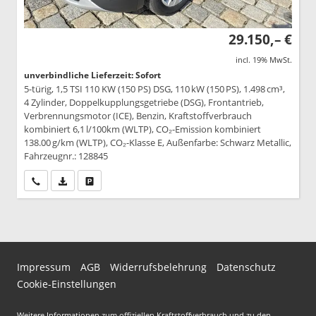
29.150,– €
incl. 19% MwSt.
unverbindliche Lieferzeit: Sofort
5-türig, 1,5 TSI 110 KW (150 PS) DSG, 110 kW (150 PS), 1.498 cm³,
4 Zylinder, Doppelkupplungsgetriebe (DSG), Frontantrieb,
Verbrennungsmotor (ICE), Benzin, Kraftstoffverbrauch
kombiniert 6,1 l/100km (WLTP), CO₂-Emission kombiniert
138.00 g/km (WLTP), CO₂-Klasse E, Außenfarbe: Schwarz Metallic,
Fahrzeugnr.: 128845
Wir rufen Sie an
PDF-Datei, Fahrzeugexposé drucken
Drucken, parken oder vergleichen
Impressum
AGB
Widerrufsbelehrung
Datenschutz
Cookie-Einstellungen
Weitere Informationen zum offiziellen Kraftstoffverbrauch und zu den