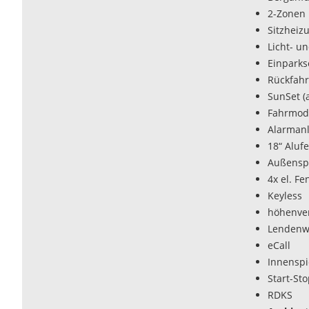
2-Zonen 
Sitzheiz
Licht- u
Einparks
Rückfah
SunSet (
Fahrmod
Alarman
18“ Alufe
Außenspi
4x el. F
Keyless
höhenver
Lendenwi
eCall
Innenspi
Start-St
RDKS