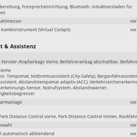
bereitung, Freisprecheinrichtung, Bluetooth, Induktionsladen für
nes
zahlmesser
vo
s Kombiinstrument (Virtual Cockpit)
vo
t & Assistenz
, Fenster-/Kopfairbags Vorne, Beifahrerairbag abschaltbar, Beifahr
steme
r, Tempomat, Notbremsassistent (City-Safety), Berganfahrassisten
ssistent, Abstandstempomat adaptiv (ACC), Verkehrzeichenerkenn
serkennungs-Sensor, Notrufsystem, Abstandswarner,
igkeitsbegrenzer
larmanlage
vo
Park Distance Control vorne, Park Distance Control hinten, Rückfa
uswahl
vo
l automatisch abblendend
vo