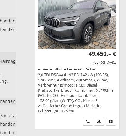
rhanden
rhanden
49.450,– €
erairbag
incl. 19% MwSt.
unverbindliche Lieferzeit: Sofort
2,0 TDI DSG 4x4 193 PS, 142 kW (193 PS),
t,
1.968 cm³, 4 Zylinder, Automatik, Allrad,
ung,
Verbrennungsmotor (ICE), Diesel,
Kraftstoffverbrauch kombiniert 6 l/100km
(WLTP), CO₂-Emission kombiniert
158.00 g/km (WLTP), CO₂-Klasse F,
rhanden
Außenfarbe: Graphitegrau Metallic,
Fahrzeugnr.: 126760
hrkamera
Wir rufen Sie an
PDF-Datei, Fahrzeu
Drucken, park
rhanden
rhanden