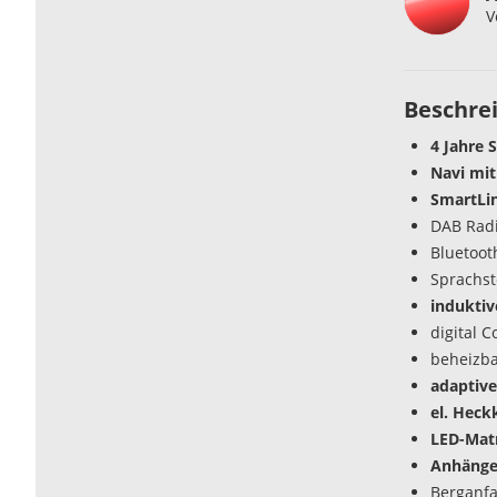
V
Beschre
4 Jahre 
Navi mit
SmartLi
DAB Rad
Bluetoot
Sprachs
induktiv
digital C
beheizba
adaptiv
el. Heck
LED-Matr
Anhänge
Berganfa