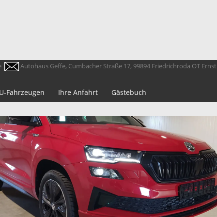
e
Autohaus Geffe, Cumbacher Straße 17, 99894 Friedrichroda OT Erns
 EU-Fahrzeugen
Ihre Anfahrt
Gästebuch