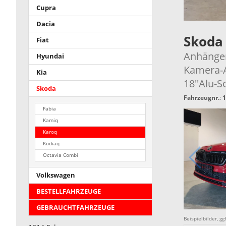
Cupra
Dacia
Skoda
Fiat
Anhänger
Hyundai
Kamera-A
Kia
18''Alu-S
Skoda
Fahrzeugnr.
:
1
Fabia
Kamiq
Karoq
Kodiaq
Octavia Combi
Volkswagen
BESTELLFAHRZEUGE
GEBRAUCHTFAHRZEUGE
Beispielbilder, g