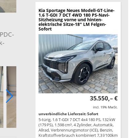
Kia Sportage
Neues Modell-GT-Line-
1.6 T-GDI 7 DCT 4WD 180 PS-Navi-
Sitzheizung vorne und hinten-
elektrische Sitze-18" LM Felgen-
Sofort
 PDC-
k-
35.550,– €
incl. 19% MwSt.
unverbindliche Lieferzeit: Sofort
5-türig, 1.6 T-GDI 7 DCT 4x4 180 PS, 132 kW
(179 PS), 1.598 cm³, 4 Zylinder, Automatik,
Allrad, Verbrennungsmotor (ICE), Benzin,
Kraftstoffverbrauch kombiniert 7,3 l/100km