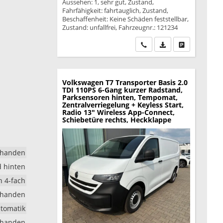
Aussehen: 1, sehr gut, Zustand,
Fahrfähigkeit: fahrtauglich, Zustand,
Beschaffenheit: Keine Schäden feststellbar,
Zustand: unfallfrei, Fahrzeugnr.: 121234
Wir rufen Sie an
PDF-Datei, Fahrzeu
Drucken, park
Volkswagen T7 Transporter
Basis 2.0
TDI 110PS 6-Gang kurzer Radstand,
Parksensoren hinten, Tempomat,
Zentralverriegelung + Keyless Start,
Radio 13" Wireless App-Connect,
Schiebetüre rechts, Heckklappe
rhanden
d hinten
h 4-fach
rhanden
utomatik
rhanden