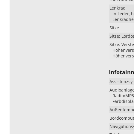
Lenkrad
in Leder, 
Lenkradhe
Sitze
Sitze: Lordo
Sitze: Verste
Höhenverst
Höhenverst
Infotain
Assistenzsy
Audioanlag
Radio/MP3-
Farbdispla
Außentempe
Bordcomput
Navigations