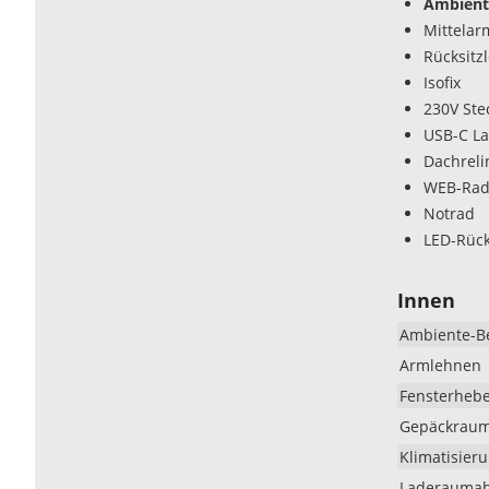
Ambient
Mittelar
Rücksitz
Isofix
230V Ste
USB-C La
Dachreli
WEB-Rad
Notrad
LED-Rüc
Innen
Ambiente-B
Armlehnen
Fensterheb
Gepäckrau
Klimatisier
Laderauma