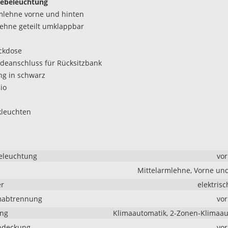
ebeleuchtung
mlehne vorne und hinten
lehne geteilt umklappbar
ckdose
deanschluss für Rücksitzbank
ng in schwarz
io
kleuchten
eleuchtung
vo
Mittelarmlehne, Vorne un
er
elektrisc
mabtrennung
vo
ung
Klimaautomatik, 2-Zonen-Klimaa
bdeckung
vo