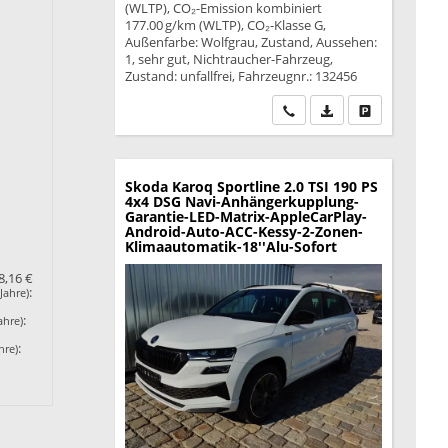
(WLTP), CO₂-Emission kombiniert
177.00 g/km (WLTP), CO₂-Klasse G,
Außenfarbe: Wolfgrau, Zustand, Aussehen:
1, sehr gut, Nichtraucher-Fahrzeug,
Zustand: unfallfrei, Fahrzeugnr.: 132456
Wir rufen Sie an
PDF-Datei, Fahrzeu
Drucken, park
Skoda Karoq
Sportline 2.0 TSI 190 PS
4x4 DSG Navi-Anhängerkupplung-
Garantie-LED-Matrix-AppleCarPlay-
Android-Auto-ACC-Kessy-2-Zonen-
Klimaautomatik-18''Alu-Sofort
8,16 €
:
Jahre)
:
ahre)
:
hre)