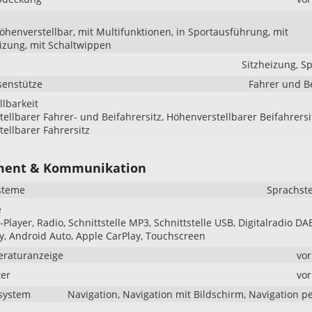
höhenverstellbar, mit Multifunktionen, in Sportausführung, mit
izung, mit Schaltwippen
Sitzheizung, Sp
senstütze
Fahrer und B
llbarkeit
ellbarer Fahrer- und Beifahrersitz, Höhenverstellbarer Beifahrersi
ellbarer Fahrersitz
ment & Kommunikation
steme
Sprachst
e
Player, Radio, Schnittstelle MP3, Schnittstelle USB, Digitalradio DA
y, Android Auto, Apple CarPlay, Touchscreen
raturanzeige
vo
er
vo
system
Navigation, Navigation mit Bildschirm, Navigation p