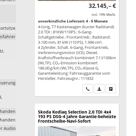
32.145,– €
incl. 19% MwSt.
unverbindliche Lieferzeit: 4 - 6 Monate
4-türig, T7 Kastenwagen (kurzer Radstand)
ortsitze
2.0 TDI ; 81KW/110PS ; 6-Gang-
eifahrer
Schaltgetriebe ; Frontantrieb ; Radstand:
3.100 mm, 81 kW (110 PS), 1.996 cm³,
4 Zylinder, Schalt. 6-Gang, Frontantrieb,
tz,
Verbrennungsmotor (ICE), Diesel,
Kraftstoffverbrauch kombiniert 7,1 l/100km
(WLTP), CO₂-Emission kombiniert
186.00 g/km (WLTP), CO₂-Klasse G,
Garantieleistung: Fahrzeuggarantie vom
Hersteller, Fahrzeugnr.: 111832
euerung
Wir rufen Sie an
PDF-Datei, Fahrzeu
Drucken, park
B,
rhanden
Skoda Kodiaq
Selection 2,0 TDI 4x4
193 PS DSG-4 Jahre Garantie-beheizte
rhanden
Frontscheibe-Navi-Sofort
er Audio