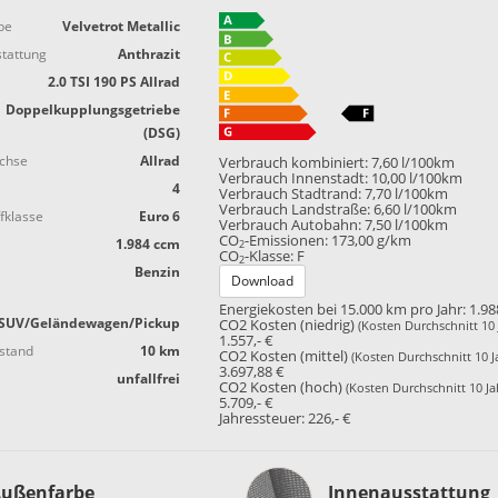
be
Velvetrot Metallic
tattung
Anthrazit
2.0 TSI 190 PS Allrad
Doppelkupplungsgetriebe
(DSG)
achse
Allrad
Verbrauch kombiniert:
7,60 l/100km
Verbrauch Innenstadt:
10,00 l/100km
4
Verbrauch Stadtrand:
7,70 l/100km
Verbrauch Landstraße:
6,60 l/100km
fklasse
Euro 6
Verbrauch Autobahn:
7,50 l/100km
CO
-Emissionen:
173,00 g/km
1.984 ccm
2
CO
-Klasse:
F
2
Benzin
Download
Energiekosten bei 15.000 km pro Jahr:
1.98
SUV/Geländewagen/Pickup
CO2 Kosten (niedrig)
(Kosten Durchschnitt 10 
1.557,- €
stand
10 km
CO2 Kosten (mittel)
(Kosten Durchschnitt 10 J
3.697,88 €
unfallfrei
CO2 Kosten (hoch)
(Kosten Durchschnitt 10 Ja
5.709,- €
Jahressteuer:
226,- €
Innenausstattung
ußenfarbe
Innenausstattung