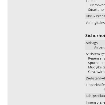
Telefon
Telefonvor
Smartpho
Uhr & Dreh
Volldigitale
Sicherhei
Airbags
Airbag
Assistenzsy
Regensenso
Spurhaltea
Müdigkeit
Geschwind
Diebstahl-A
Einparkhilfe
Fahrprofila
Innenspiege