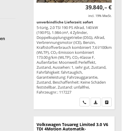
39.840,– €
incl. 19% MwSt.
unverbindliche Lieferzeit: sofort
5-türig, 2.0 TSI 190 PS Allrad, 140 kW
(190 PS), 1.984 cm³, 4 Zylinder,
Doppelkupplungsgetriebe (DSG), Allrad,
ben
Verbrennungsmotor (ICE), Benzin,
Kraftstoffverbrauch kombiniert 7,6 l/100km
(WLTP), CO₂-Emission kombiniert
173.00 g/km (WLTP), CO₂-Klasse F,
Außenfarbe: Moonweiß Perleffekt,
Zustand, Aussehen: 1, sehr gut, Zustand,
Fahrfähigkeit: fahrtauglich,
Garantieleistung: Fahrzeuggarantie,
Zustand, Beschaffenheit: Keine Schäden
feststellbar, Zustand: unfallfrei,
Fahrzeugnr.: 117227
Wir rufen Sie an
PDF-Datei, Fahrzeu
Drucken, park
Volkswagen Touareg
Limited 3.0 V6
TDI 4Motion Automatik-