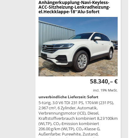
Anhängerkupplung-Navi-Keyless-
ACC-Sitzheizung-Lenkradheizung-
el.Heckklappe-18''Alu-Sofort
58.340,– €
incl. 19% MwSt.
unverbindliche Lieferzeit: Sofort
5-türig, 3.0 V6 TDI 231 PS, 170 kW (231 PS),
2.967 cm³, 6 Zylinder, Automatik,
Verbrennungsmotor (ICE), Diesel,
Kraftstoffverbrauch kombiniert 8,2 l/100km
(WLTP), CO₂-Emission kombiniert
206.00 g/km (WLTP), CO₂-Klasse G,
Außenfarbe: Purewhite, Zustand,