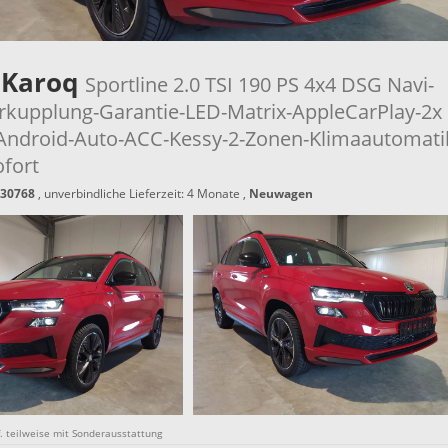
 Karoq
Sportline 2.0 TSI 190 PS 4x4 DSG Navi-
kupplung-Garantie-LED-Matrix-AppleCarPlay-2x
ndroid-Auto-ACC-Kessy-2-Zonen-Klimaautomati
ofort
30768
, unverbindliche Lieferzeit:
4 Monate
,
Neuwagen
gf. teilweise mit Sonderausstattung