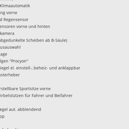
Klimaautomatik
ung vorne
nd Regensensor
ensoren vorne und hinten
rkamera
abgedunkelte Scheiben ab B-Säule)
usauswahl
lage
lgen ''Procyon''
egel el. einstell-, beheiz- und anklappbar
ensterheber
stellbare Sportsitze vorne
rbelstützen für Fahrer und Beifahrer
egel aut. abblendend
opp