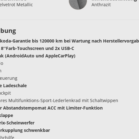
elvetrot Metallic
Anthrazit
ibung
Skoda-Garantie bis 120000 km bei Wartung nach Herstellervorga
 8''Farb-Touchscreen und 2x USB-C
nk (AndroidAuto und AppleCarPlay)
io
h
teuerung
e Ladeschale
ockpit
res Multifunktions-Sport-Lederlenkrad mit Schaltwippen
er Abstandstempomat ACC mit Limiter-Funktion
klappe
ix-Scheinwerfer
rkupplung schwenkbar
hrhilfe