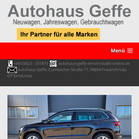
Menü
+49 03623 - 331873
autohaus-geffe-ernstroda@t-online.de
Autohaus Geffe, Cumbacher Straße 17, 99894 Friedrichroda
OT Ernstroda