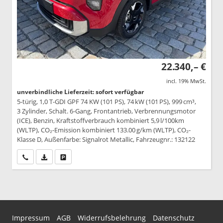
22.340,– €
incl. 19% MwSt.
unverbindliche Lieferzeit: sofort verfügbar
5-türig, 1,0 T-GDI GPF 74 KW (101 PS), 74 kW (101 PS), 999 cm³,
3 Zylinder, Schalt. 6-Gang, Frontantrieb, Verbrennungsmotor
(ICE), Benzin, Kraftstoffverbrauch kombiniert 5,9 l/100km
(WLTP), CO₂-Emission kombiniert 133.00 g/km (WLTP), CO₂-
Klasse D, Außenfarbe: Signalrot Metallic, Fahrzeugnr.: 132122
Wir rufen Sie an
PDF-Datei, Fahrzeugexposé drucken
Drucken, parken oder vergleichen
Impressum
AGB
Widerrufsbelehrung
Datenschutz