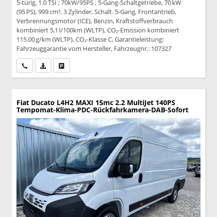
5-türig, 1.0 TSI ; 70kW/95PS ; 5-Gang-Schaltgetriebe, 70 kW
(95 PS), 999 cm³, 3 Zylinder, Schalt. 5-Gang, Frontantrieb,
Verbrennungsmotor (ICE), Benzin, Kraftstoffverbrauch
kombiniert 5,1 l/100km (WLTP), CO₂-Emission kombiniert
115.00 g/km (WLTP), CO₂-Klasse C, Garantieleistung:
Fahrzeuggarantie vom Hersteller, Fahrzeugnr.: 107327
Wir rufen Sie an
PDF-Datei, Fahrzeugexposé drucken
Drucken, parken oder vergleichen
Fiat Ducato
L4H2 MAXI 15mc 2.2 MultiJet 140PS
Tempomat-Klima-PDC-Rückfahrkamera-DAB-Sofort