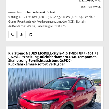
incl. 19% MwSt.
unverbindliche Lieferzeit: Sofort
5-türig, DIG-T 96 KW (130 PS) 6-Gang, 96 kW (131 PS), Schalt. 6-
Gang, Frontantrieb, Verbrennungsmotor (ICE), Benzin,
Außenfarbe: Weiss, Fahrzeugnr.: 131776
Wir rufen Sie an
PDF-Datei, Fahrzeugexposé drucken
Drucken, parken oder vergleichen
Kia Stonic
NEUES MODELL-Style-1,0 T-GDI GPF (101 PS
)-Navi-Sitzheizung-Rückfahrkamera-DAB-Tempomat-
Sitzheizung-Fernlichtassistent-2xPDC-
Rückfahrkamera-sofort verfügbar