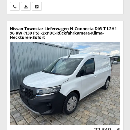
Wir rufen Sie an
PDF-Datei, Fahrzeugexposé drucken
Drucken, parken oder vergleichen
Nissan Townstar Lieferwagen
N-Connecta DIG-T L2H1
96 KW (130 PS) -2xPDC-Rückfahrkamera-Klima-
Hecktüren-Sofort
22.340,– €