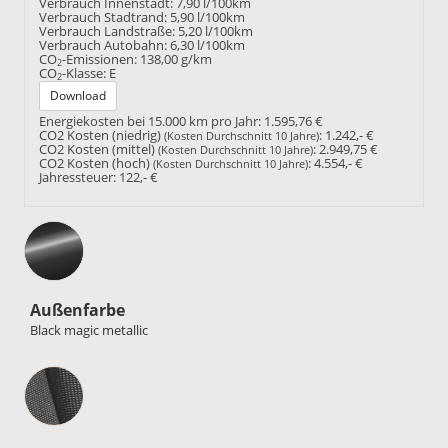
Verbrauch Innenstadt:
7,90 l/100km
Verbrauch Stadtrand:
5,90 l/100km
Verbrauch Landstraße:
5,20 l/100km
Verbrauch Autobahn:
6,30 l/100km
CO
-Emissionen:
138,00 g/km
2
CO
-Klasse:
E
2
Download
Energiekosten bei 15.000 km pro Jahr:
1.595,76 €
CO2 Kosten (niedrig)
:
1.242,- €
(Kosten Durchschnitt 10 Jahre)
CO2 Kosten (mittel)
:
2.949,75 €
(Kosten Durchschnitt 10 Jahre)
CO2 Kosten (hoch)
:
4.554,- €
(Kosten Durchschnitt 10 Jahre)
Jahressteuer:
122,- €
Außenfarbe
Black magic metallic
Innenausstattung