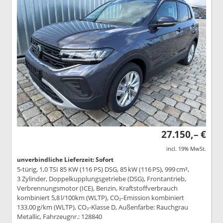
27.150,– €
incl. 19% MwSt.
unverbindliche Lieferzeit: Sofort
5-türig, 1,0 TSI 85 KW (116 PS) DSG, 85 kW (116 PS), 999 cm³,
3 Zylinder, Doppelkupplungsgetriebe (DSG), Frontantrieb,
Verbrennungsmotor (ICE), Benzin, Kraftstoffverbrauch
kombiniert 5,8 l/100km (WLTP), CO₂-Emission kombiniert
133.00 g/km (WLTP), CO₂-Klasse D, Außenfarbe: Rauchgrau
Metallic, Fahrzeugnr.: 128840