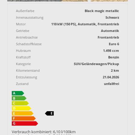
Außenfarbe
Black magic metallic
Innenausstattung
Schwarz
Motor
110 kW (150 PS), Automatik, Frontantrieb
Getriebe
Automatik
Antriebsachse
Frontantrieb
Schadstoffklasse
Euro 6
Hubraum
1.498 ccm
Kraftstoff
Benzin
Kategorie
SUV/Geländewagen/Pickup
Kilometerstand
2 km
Erstzulassung
21.04.2026
Zustand
unfallfrei
Verbrauch kombiniert:
6,10 l/100km