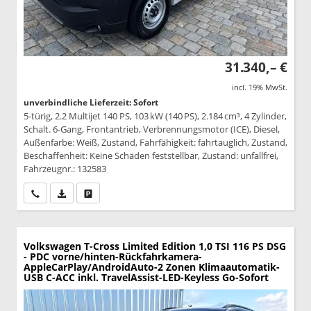
31.340,– €
incl. 19% MwSt.
unverbindliche Lieferzeit: Sofort
5-türig, 2.2 Multijet 140 PS, 103 kW (140 PS), 2.184 cm³, 4 Zylinder,
Schalt. 6-Gang, Frontantrieb, Verbrennungsmotor (ICE), Diesel,
Außenfarbe: Weiß, Zustand, Fahrfähigkeit: fahrtauglich, Zustand,
Beschaffenheit: Keine Schäden feststellbar, Zustand: unfallfrei,
Fahrzeugnr.: 132583
Wir rufen Sie an
PDF-Datei, Fahrzeugexposé drucken
Drucken, parken oder vergleichen
Volkswagen T-Cross
Limited Edition 1,0 TSI 116 PS DSG
- PDC vorne/hinten-Rückfahrkamera-
AppleCarPlay/AndroidAuto-2 Zonen Klimaautomatik-
USB C-ACC inkl. TravelAssist-LED-Keyless Go-Sofort