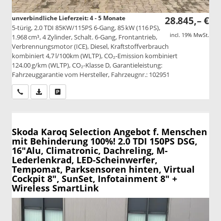
unverbindliche Lieferzeit: 4 - 5 Monate
28.845,– €
5-türig, 2.0 TDI 85KW/115PS 6-Gang, 85 kW (116 PS),
incl. 19% MwSt.
1.968 cm³, 4 Zylinder, Schalt. 6-Gang, Frontantrieb,
Verbrennungsmotor (ICE), Diesel, Kraftstoffverbrauch
kombiniert 4,7 l/100km (WLTP), CO₂-Emission kombiniert
124.00 g/km (WLTP), CO₂-Klasse D, Garantieleistung:
Fahrzeuggarantie vom Hersteller, Fahrzeugnr.: 102951
Wir rufen Sie an
PDF-Datei, Fahrzeugexposé drucken
Drucken, parken oder vergleichen
Skoda Karoq
Selection Angebot f. Menschen
mit Behinderung 100%! 2.0 TDI 150PS DSG,
16"Alu, Climatronic, Dachreling, M-
Lederlenkrad, LED-Scheinwerfer,
Tempomat, Parksensoren hinten, Virtual
Cockpit 8", SunSet, Infotainment 8" +
Wireless SmartLink