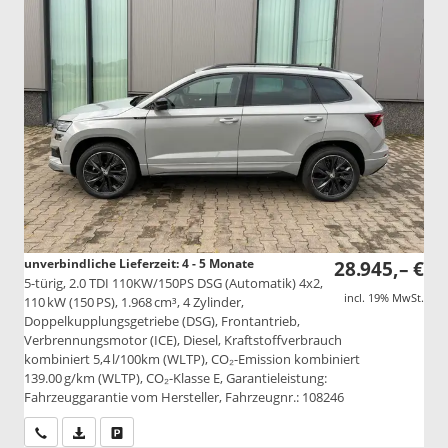
unverbindliche Lieferzeit: 4 - 5 Monate
28.945,– €
5-türig, 2.0 TDI 110KW/150PS DSG (Automatik) 4x2,
incl. 19% MwSt.
110 kW (150 PS), 1.968 cm³, 4 Zylinder,
Doppelkupplungsgetriebe (DSG), Frontantrieb,
Verbrennungsmotor (ICE), Diesel, Kraftstoffverbrauch
kombiniert 5,4 l/100km (WLTP), CO₂-Emission kombiniert
139.00 g/km (WLTP), CO₂-Klasse E, Garantieleistung:
Fahrzeuggarantie vom Hersteller, Fahrzeugnr.: 108246
Wir rufen Sie an
PDF-Datei, Fahrzeugexposé drucken
Drucken, parken oder vergleichen