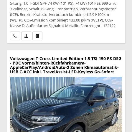
5-türig, 1,0 T-GDI GPF 74 KW (101 PS), 74 kW (101 PS), 999 cm³,
3 Zylinder, Schalt. 6-Gang, Frontantrieb, Verbrennungsmotor
(ICE), Benzin, Kraftstoffverbrauch kombiniert 5,9 l/100km
(WLTP), CO₂-Emission kombiniert 133.00 g/km (WLTP), CO₂-
Klasse D, Außenfarbe: Signalrot Metallic, Fahrzeugnr.: 132122
Wir rufen Sie an
PDF-Datei, Fahrzeugexposé drucken
Drucken, parken oder vergleichen
Volkswagen T-Cross
Limited Edition 1,5 TSI 150 PS DSG
- PDC vorne/hinten-Rückfahrkamera-
AppleCarPlay/AndroidAuto-2 Zonen Klimaautomatik-
USB C-ACC inkl. TravelAssist-LED-Keyless Go-Sofort