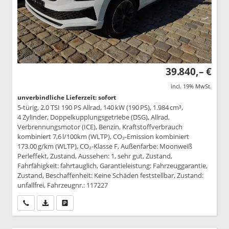
39.840,– €
incl. 19% MwSt.
unverbindliche Lieferzeit: sofort
5-türig, 2.0 TSI 190 PS Allrad, 140 kW (190 PS), 1.984 cm³,
4 Zylinder, Doppelkupplungsgetriebe (DSG), Allrad,
Verbrennungsmotor (ICE), Benzin, Kraftstoffverbrauch
kombiniert 7,6 l/100km (WLTP), CO₂-Emission kombiniert
173.00 g/km (WLTP), CO₂-Klasse F, Außenfarbe: Moonweiß
Perleffekt, Zustand, Aussehen: 1, sehr gut, Zustand,
Fahrfähigkeit: fahrtauglich, Garantieleistung: Fahrzeuggarantie,
Zustand, Beschaffenheit: Keine Schäden feststellbar, Zustand:
unfallfrei, Fahrzeugnr.: 117227
Wir rufen Sie an
PDF-Datei, Fahrzeugexposé drucken
Drucken, parken oder vergleichen