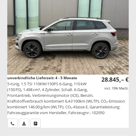
unverbindliche Lieferzeit: 4 - 5 Monate
28.845,– €
5-türig, 1.5 TSI 110KW/150PS 6-Gang, 110 kW
incl. 19% MwSt.
(150 PS), 1.498 cm³, 4 Zylinder, Schalt. 6-Gang,
Frontantrieb, Verbrennungsmotor (ICE), Benzin,
Kraftstoffverbrauch kombiniert 6,4 l/100km (WLTP), CO₂-Emission
kombiniert 146.00 g/km (WLTP), CO₂-Klasse E, Garantieleistung:
Fahrzeuggarantie vom Hersteller, Fahrzeugnr.: 102950
Wir rufen Sie an
PDF-Datei, Fahrzeugexposé drucken
Drucken, parken oder vergleichen