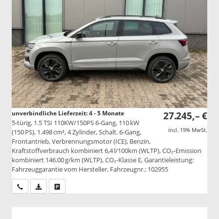
unverbindliche Lieferzeit: 4 - 5 Monate
27.245,– €
5-türig, 1.5 TSI 110KW/150PS 6-Gang, 110 kW
incl. 19% MwSt.
(150 PS), 1.498 cm³, 4 Zylinder, Schalt. 6-Gang,
Frontantrieb, Verbrennungsmotor (ICE), Benzin,
Kraftstoffverbrauch kombiniert 6,4 l/100km (WLTP), CO₂-Emission
kombiniert 146.00 g/km (WLTP), CO₂-Klasse E, Garantieleistung:
Fahrzeuggarantie vom Hersteller, Fahrzeugnr.: 102955
Wir rufen Sie an
PDF-Datei, Fahrzeugexposé drucken
Drucken, parken oder vergleichen