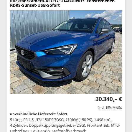
Rückfahrkamera-ALU17"-DAB-elektr. Fensterheber-
RDKS-Sunset-USB-Sofort
30.340,– €
incl. 19% MwSt.
unverbindliche Lieferzeit: Sofort
5-türig, FR 1.5 eTSI 150PS 7DSG, 110 kW (150 PS), 1.498 cm³,
4 Zylinder, Doppelkupplungsgetriebe (DSG), Frontantrieb, Mild-
Hybrid (MHEV), Benzin, Kraftstoffverbrauch