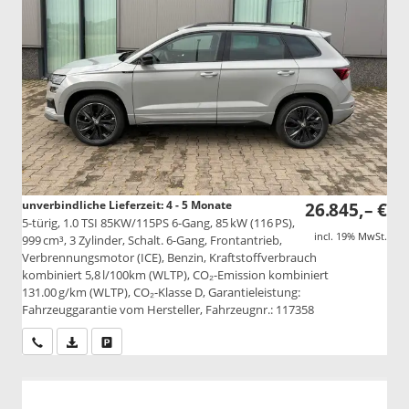
unverbindliche Lieferzeit: 4 - 5 Monate
26.845,– €
5-türig, 1.0 TSI 85KW/115PS 6-Gang, 85 kW (116 PS),
incl. 19% MwSt.
999 cm³, 3 Zylinder, Schalt. 6-Gang, Frontantrieb,
Verbrennungsmotor (ICE), Benzin, Kraftstoffverbrauch
kombiniert 5,8 l/100km (WLTP), CO₂-Emission kombiniert
131.00 g/km (WLTP), CO₂-Klasse D, Garantieleistung:
Fahrzeuggarantie vom Hersteller, Fahrzeugnr.: 117358
Wir rufen Sie an
PDF-Datei, Fahrzeugexposé drucken
Drucken, parken oder vergleichen