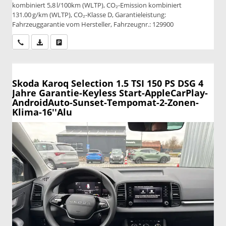
kombiniert 5,8 l/100km (WLTP), CO₂-Emission kombiniert
131.00 g/km (WLTP), CO₂-Klasse D, Garantieleistung:
Fahrzeuggarantie vom Hersteller, Fahrzeugnr.: 129900
Wir rufen Sie an
PDF-Datei, Fahrzeugexposé drucken
Drucken, parken oder vergleichen
Skoda Karoq
Selection 1.5 TSI 150 PS DSG 4
Jahre Garantie-Keyless Start-AppleCarPlay-
AndroidAuto-Sunset-Tempomat-2-Zonen-
Klima-16''Alu