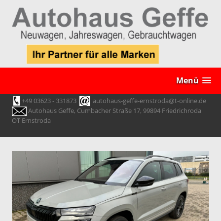
Menü
+49 03623 - 331873
autohaus-geffe-ernstroda@t-online.de
Autohaus Geffe, Cumbacher Straße 17, 99894 Friedrichroda
OT Ernstroda