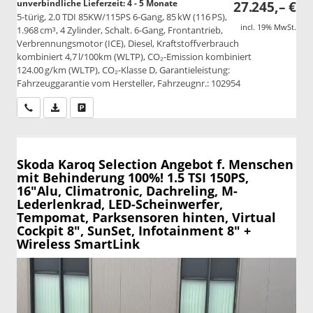
unverbindliche Lieferzeit: 4 - 5 Monate
27.245,– €
5-türig, 2.0 TDI 85KW/115PS 6-Gang, 85 kW (116 PS),
incl. 19% MwSt.
1.968 cm³, 4 Zylinder, Schalt. 6-Gang, Frontantrieb,
Verbrennungsmotor (ICE), Diesel, Kraftstoffverbrauch
kombiniert 4,7 l/100km (WLTP), CO₂-Emission kombiniert
124.00 g/km (WLTP), CO₂-Klasse D, Garantieleistung:
Fahrzeuggarantie vom Hersteller, Fahrzeugnr.: 102954
Wir rufen Sie an
PDF-Datei, Fahrzeugexposé drucken
Drucken, parken oder vergleichen
Skoda Karoq
Selection Angebot f. Menschen
mit Behinderung 100%! 1.5 TSI 150PS,
16"Alu, Climatronic, Dachreling, M-
Lederlenkrad, LED-Scheinwerfer,
Tempomat, Parksensoren hinten, Virtual
Cockpit 8", SunSet, Infotainment 8" +
Wireless SmartLink