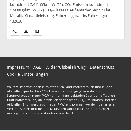
kombiniert 5,4 l/100km (WLTP), CO₂-Emission kombiniert
124.00 g/km (WLTP), CO₂-Klasse D, Außenfarbe: Saphir Blau
Metallic, Garantieleistung: Fahrzeuggarantie, Fahrzeugnr.:
132636
Wir rufen Sie an
PDF-Datei, Fahrzeugexposé drucken
Drucken, parken oder vergleichen
Impressum
AGB
Widerrufsbelehrung
Datenschutz
Cookie-Einstellungen
Weitere Informationen zum offiziellen Kraftstoffverbrauch und zu den
offiziellen spezifischen CO
-Emissionen und gegebenenfalls zum
2
Stromverbrauch neuer PKW können dem 'Leitfaden über den offiziellen
Kraftstoffverbrauch, die offiziellen spezifischen CO
-Emissionen und den
2
offiziellen Stromverbrauch neuer PKW' entnommen werden, der an allen
Verkaufsstellen und bei der 'Deutschen Automobil Treuhand GmbH'
unentgeltlich erhältlich ist unter www.dat.de.