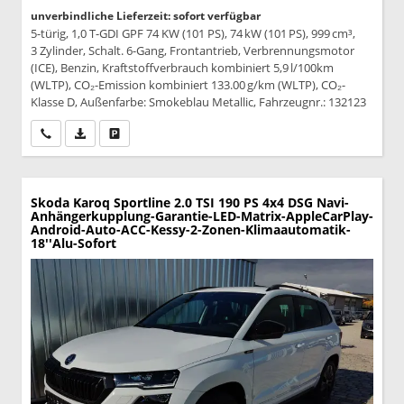
unverbindliche Lieferzeit: sofort verfügbar
5-türig, 1,0 T-GDI GPF 74 KW (101 PS), 74 kW (101 PS), 999 cm³,
3 Zylinder, Schalt. 6-Gang, Frontantrieb, Verbrennungsmotor
(ICE), Benzin, Kraftstoffverbrauch kombiniert 5,9 l/100km
(WLTP), CO₂-Emission kombiniert 133.00 g/km (WLTP), CO₂-
Klasse D, Außenfarbe: Smokeblau Metallic, Fahrzeugnr.: 132123
Wir rufen Sie an
PDF-Datei, Fahrzeugexposé drucken
Drucken, parken oder vergleichen
Skoda Karoq
Sportline 2.0 TSI 190 PS 4x4 DSG Navi-
Anhängerkupplung-Garantie-LED-Matrix-AppleCarPlay-
Android-Auto-ACC-Kessy-2-Zonen-Klimaautomatik-
18''Alu-Sofort