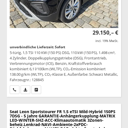
29.150,– €
incl. 19% MwSt.
unverbindliche Lieferzeit: Sofort
5-türig, 1,5 TSI 110 KW (150 PS) DSG, 110 kW (150 PS), 1.498 cm³,
4 Zylinder, Doppelkupplungsgetriebe (DSG), Frontantrieb,
Verbrennungsmotor (ICE), Benzin, Kraftstoffverbrauch
kombiniert 6,1 l/100km (WLTP), CO₂-Emission kombiniert
138.00 g/km (WLTP), CO₂-Klasse E, Außenfarbe: Schwarz Metallic,
Fahrzeugnr.: 128845
Wir rufen Sie an
PDF-Datei, Fahrzeugexposé drucken
Drucken, parken oder vergleichen
Seat Leon Sportstourer
FR 1.5 eTSI Mild-Hybrid 150PS
7DSG - 5 Jahre GARANTIE-Anhängerkupplung-MATRIX
LED-WINTER-SHZ-ACC-Klimaautomatik 3Zonen-
beheiz.Lenkrad-NAVI-Ambiente-2xPDC-