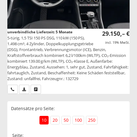
unverbindliche Lieferzeit:
5 Monate
29.150,– €
5-türig, 1,5 TSI 150 PS DSG, 110 kW (150 PS),
incl. 19% MwSt.
1.498 cm³, 4 Zylinder, Doppelkupplungsgetriebe
(DSG), Frontantrieb, Verbrennungsmotor (ICE), Benzin,
Kraftstoffverbrauch kombiniert 6,2 l/100km (WLTP), CO₂-Emission
kombiniert 139.00 g/km (WLTP), CO₂-Klasse E, Außenfarbe:
Energyblau, Zustand, Aussehen: 1, sehr gut, Zustand, Fahrfähigkeit:
fahrtauglich, Zustand, Beschaffenheit: Keine Schäden feststellbar,
Zustand: unfallfrei, Fahrzeugnr.: 132729
Wir rufen Sie an
PDF-Datei, Fahrzeugexposé drucken
Drucken, parken oder vergleichen
Datensätze pro Seite:
10
20
50
100
250
Seite: