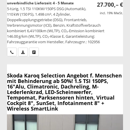
unverbindliche Lieferzeit: 4 - 5 Monate
27.700,– €
5-türig, 1.5 TSI 110KW/150PS DSG (Automatik),
incl. 19% MwSt.
110 kW (150 PS), 1.498 cm³, 4 Zylinder,
Doppelkupplungsgetriebe (DSG), Frontantrieb,
Verbrennungsmotor (ICE), Benzin, Kraftstoffverbrauch
kombiniert 6,4 l/100km (WLTP), CO₂-Emission kombiniert
146.00 g/km (WLTP), CO₂-Klasse E, Garantieleistung:
Fahrzeuggarantie vom Hersteller, Fahrzeugnr.: 102956
Wir rufen Sie an
PDF-Datei, Fahrzeugexposé drucken
Drucken, parken oder vergleichen
Skoda Karoq
Selection Angebot f. Menschen
mit Behinderung ab 50%! 1.5 TSI 150PS,
16"Alu, Climatronic, Dachreling, M-
Lederlenkrad, LED-Scheinwerfer,
Tempomat, Parksensoren hinten, Virtual
Cockpit 8", SunSet, Infotainment 8" +
Wireless SmartLink