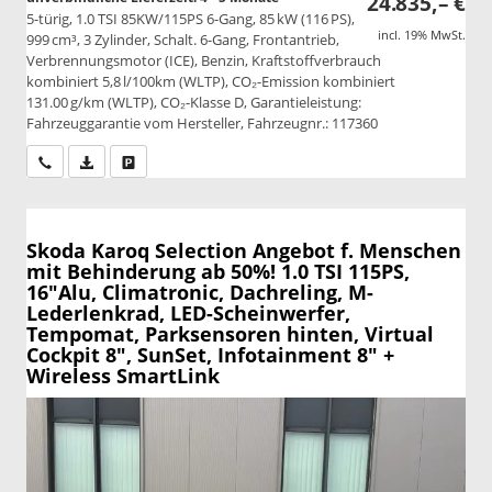
24.835,– €
5-türig, 1.0 TSI 85KW/115PS 6-Gang, 85 kW (116 PS),
incl. 19% MwSt.
999 cm³, 3 Zylinder, Schalt. 6-Gang, Frontantrieb,
Verbrennungsmotor (ICE), Benzin, Kraftstoffverbrauch
kombiniert 5,8 l/100km (WLTP), CO₂-Emission kombiniert
131.00 g/km (WLTP), CO₂-Klasse D, Garantieleistung:
Fahrzeuggarantie vom Hersteller, Fahrzeugnr.: 117360
Wir rufen Sie an
PDF-Datei, Fahrzeugexposé drucken
Drucken, parken oder vergleichen
Skoda Karoq
Selection Angebot f. Menschen
mit Behinderung ab 50%! 1.0 TSI 115PS,
16"Alu, Climatronic, Dachreling, M-
Lederlenkrad, LED-Scheinwerfer,
Tempomat, Parksensoren hinten, Virtual
Cockpit 8", SunSet, Infotainment 8" +
Wireless SmartLink