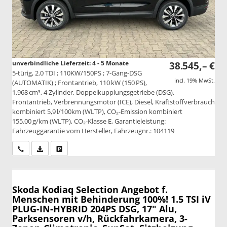
unverbindliche Lieferzeit: 4 - 5 Monate
38.545,– €
5-türig, 2.0 TDI ; 110KW/150PS ; 7-Gang-DSG
incl. 19% MwSt.
(AUTOMATIK) ; Frontantrieb, 110 kW (150 PS),
1.968 cm³, 4 Zylinder, Doppelkupplungsgetriebe (DSG),
Frontantrieb, Verbrennungsmotor (ICE), Diesel, Kraftstoffverbrauch
kombiniert 5,9 l/100km (WLTP), CO₂-Emission kombiniert
155.00 g/km (WLTP), CO₂-Klasse E, Garantieleistung:
Fahrzeuggarantie vom Hersteller, Fahrzeugnr.: 104119
Wir rufen Sie an
PDF-Datei, Fahrzeugexposé drucken
Drucken, parken oder vergleichen
Skoda Kodiaq
Selection Angebot f.
Menschen mit Behinderung 100%! 1.5 TSI iV
PLUG-IN-HYBRID 204PS DSG, 17" Alu,
Parksensoren v/h, Rückfahrkamera, 3-