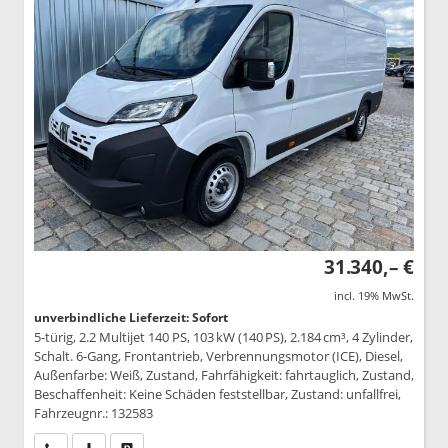
31.340,– €
incl. 19% MwSt.
unverbindliche Lieferzeit: Sofort
5-türig, 2.2 Multijet 140 PS, 103 kW (140 PS), 2.184 cm³, 4 Zylinder,
Schalt. 6-Gang, Frontantrieb, Verbrennungsmotor (ICE), Diesel,
Außenfarbe: Weiß, Zustand, Fahrfähigkeit: fahrtauglich, Zustand,
Beschaffenheit: Keine Schäden feststellbar, Zustand: unfallfrei,
Fahrzeugnr.: 132583
Wir rufen Sie an
PDF-Datei, Fahrzeugexposé drucken
Drucken, parken oder vergleichen