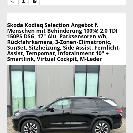
Wir rufen Sie an
PDF-Datei, Fahrzeugexposé drucken
Drucken, parken oder vergleichen
Skoda Kodiaq
Selection Angebot f.
Menschen mit Behinderung 100%! 2.0 TDI
150PS DSG, 17" Alu, Parksensoren v/h,
Rückfahrkamera, 3-Zonen-Climatronic,
SunSet, Sitzheizung, Side Assist, Fernlicht-
Assist, Tempomat, Infotainment 10" +
Smartlink, Virtual Cockpit, M-Leder