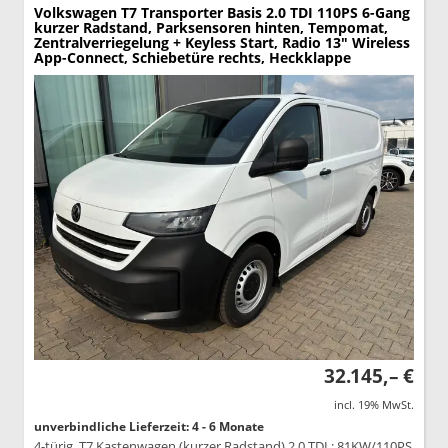
Volkswagen T7 Transporter
Basis 2.0 TDI 110PS 6-Gang
kurzer Radstand, Parksensoren hinten, Tempomat,
Zentralverriegelung + Keyless Start, Radio 13" Wireless
App-Connect, Schiebetüre rechts, Heckklappe
32.145,– €
incl. 19% MwSt.
unverbindliche Lieferzeit: 4 - 6 Monate
4-türig, T7 Kastenwagen (kurzer Radstand) 2.0 TDI ; 81KW/110PS