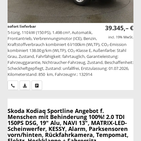
sofort lieferbar
39.345,– €
5-türig, 110 kW (150 PS), 1.498 cm³, Automatik,
incl. 19% MwSt.
Frontantrieb, Verbrennungsmotor (ICE), Benzin,
Kraftstoffverbrauch kombiniert 6 l/100km (WLTP), CO₂-Emission
kombiniert 138.00 g/km (WLTP), CO₂-Klasse E, Außenfarbe: Stahl
Grau, Zustand, Fahrfähigkeit: fahrtauglich, Garantieleistung:
Fahrzeuggarantie, Nichtraucher-Fahrzeug, Zustand, Beschaffenheit:
Scheckheftgepflegt, Zustand: unfallfrei, Erstzulassung: 01.07.2026,
Kilometerstand: 850 km, Fahrzeugnr.: 132914
Wir rufen Sie an
PDF-Datei, Fahrzeugexposé drucken
Drucken, parken oder vergleichen
Skoda Kodiaq
Sportline Angebot f.
Menschen mit Behinderung 100%! 2.0 TDI
150PS DSG, 19" Alu, NAVI 13", MATRIX-LED-
Scheinwerfer, KESSY, Alarm, Parksensoren
vorn/hinten, Rückfahrkamera, Tempomat,
Elektr. Heckklappe + Fahrersitz,