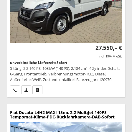
27.550,– €
incl. 19% MwSt.
unverbindliche Lieferzeit: Sofort
5-türig, 2.2 140 PS, 103 kW (140 PS), 2.184 cm³, 4 Zylinder, Schalt.
6-Gang, Frontantrieb, Verbrennungsmotor (ICE), Diesel,
Außenfarbe: Weiß, Zustand: unfallfrei, Fahrzeugnr.: 120970
Wir rufen Sie an
PDF-Datei, Fahrzeugexposé drucken
Drucken, parken oder vergleichen
Fiat Ducato
L4H2 MAXI 15mc 2.2 MultiJet 140PS
Tempomat-Klima-PDC-Rückfahrkamera-DAB-Sofort