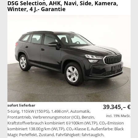
DSG Selection, AHK, Navi, Side, Kamera,
Winter, 4 J.- Garantie
sofort lieferbar
39.345,– €
5-türig, 110 kW (150 PS), 1.498 cm³, Automatik,
incl. 19% MwSt.
Frontantrieb, Verbrennungsmotor (ICE), Benzin,
Kraftstoffverbrauch kombiniert 6 l/100km (WLTP), CO₂-Emission
kombiniert 138.00 g/km (WLTP), CO₂-Klasse E, Außenfarbe: Black
Magic Perleffekt, Zustand, Fahrfähigkeit: fahrtauglich,