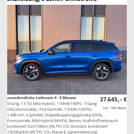
unverbindliche Lieferzeit: 4 - 5 Monate
37.645,– €
5-türig, 1.5 TSI Mild-Hybrid ; 110KW/150PS ; 7-Gang-
incl. 19% MwSt.
DSG (Automatik) ; Frontantrieb, 110 kW (150 PS),
1.498 cm³, 4 Zylinder, Doppelkupplungsgetriebe (DSG),
Frontantrieb, Mild-Hybrid (MHEV), Benzin, Kraftstoffverbrauch
kombiniert 6,6 l/100km (WLTP), CO₂-Emission kombiniert
150.00 g/km (WLTP), CO₂-Klasse E, Garantieleistung: