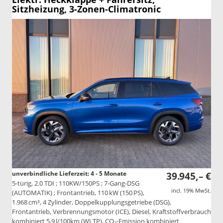
Sitzheizung, 3-Zonen-Climatronic
unverbindliche Lieferzeit: 4 - 5 Monate
39.945,– €
5-türig, 2.0 TDI ; 110KW/150PS ; 7-Gang-DSG
incl. 19% MwSt.
(AUTOMATIK) ; Frontantrieb, 110 kW (150 PS),
1.968 cm³, 4 Zylinder, Doppelkupplungsgetriebe (DSG),
Frontantrieb, Verbrennungsmotor (ICE), Diesel, Kraftstoffverbrauch
kombiniert 5,9 l/100km (WLTP), CO₂-Emission kombiniert