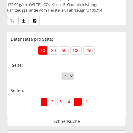
155.00 g/km (WLTP), CO₂-Klasse E, Garantieleistung:
Fahrzeuggarantie vom Hersteller, Fahrzeugnr.: 106714
Wir rufen Sie an
PDF-Datei, Fahrzeugexposé drucken
Drucken, parken oder vergleichen
Datensätze pro Seite:
10
20
50
100
250
Seite:
Seiten:
1
2
3
4
...
11
Schnellsuche