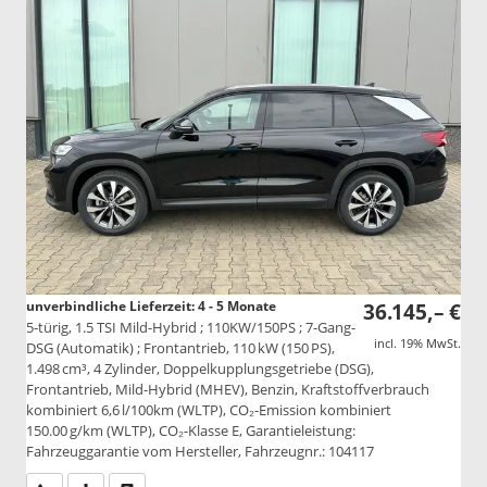
unverbindliche Lieferzeit: 4 - 5 Monate
36.145,– €
5-türig, 1.5 TSI Mild-Hybrid ; 110KW/150PS ; 7-Gang-
incl. 19% MwSt.
DSG (Automatik) ; Frontantrieb, 110 kW (150 PS),
1.498 cm³, 4 Zylinder, Doppelkupplungsgetriebe (DSG),
Frontantrieb, Mild-Hybrid (MHEV), Benzin, Kraftstoffverbrauch
kombiniert 6,6 l/100km (WLTP), CO₂-Emission kombiniert
150.00 g/km (WLTP), CO₂-Klasse E, Garantieleistung:
Fahrzeuggarantie vom Hersteller, Fahrzeugnr.: 104117