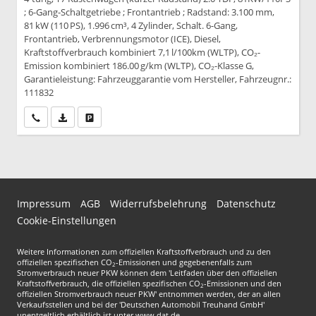
; 6-Gang-Schaltgetriebe ; Frontantrieb ; Radstand: 3.100 mm,
81 kW (110 PS), 1.996 cm³, 4 Zylinder, Schalt. 6-Gang,
Frontantrieb, Verbrennungsmotor (ICE), Diesel,
Kraftstoffverbrauch kombiniert 7,1 l/100km (WLTP), CO₂-
Emission kombiniert 186.00 g/km (WLTP), CO₂-Klasse G,
Garantieleistung: Fahrzeuggarantie vom Hersteller, Fahrzeugnr.:
111832
Wir rufen Sie an
PDF-Datei, Fahrzeugexposé drucken
Drucken, parken oder vergleichen
Impressum
AGB
Widerrufsbelehrung
Datenschutz
Cookie-Einstellungen
Weitere Informationen zum offiziellen Kraftstoffverbrauch und zu den
offiziellen spezifischen CO
-Emissionen und gegebenenfalls zum
2
Stromverbrauch neuer PKW können dem 'Leitfaden über den offiziellen
Kraftstoffverbrauch, die offiziellen spezifischen CO
-Emissionen und den
2
offiziellen Stromverbrauch neuer PKW' entnommen werden, der an allen
Verkaufsstellen und bei der 'Deutschen Automobil Treuhand GmbH'
unentgeltlich erhältlich ist unter www.dat.de.