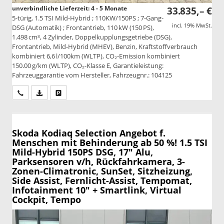
unverbindliche Lieferzeit: 4 - 5 Monate
33.835,– €
5-türig, 1.5 TSI Mild-Hybrid ; 110KW/150PS ; 7-Gang-
incl. 19% MwSt.
DSG (Automatik) ; Frontantrieb, 110 kW (150 PS),
1.498 cm³, 4 Zylinder, Doppelkupplungsgetriebe (DSG),
Frontantrieb, Mild-Hybrid (MHEV), Benzin, Kraftstoffverbrauch
kombiniert 6,6 l/100km (WLTP), CO₂-Emission kombiniert
150.00 g/km (WLTP), CO₂-Klasse E, Garantieleistung:
Fahrzeuggarantie vom Hersteller, Fahrzeugnr.: 104125
Wir rufen Sie an
PDF-Datei, Fahrzeugexposé drucken
Drucken, parken oder vergleichen
Skoda Kodiaq
Selection Angebot f.
Menschen mit Behinderung ab 50 %! 1.5 TSI
Mild-Hybrid 150PS DSG, 17" Alu,
Parksensoren v/h, Rückfahrkamera, 3-
Zonen-Climatronic, SunSet, Sitzheizung,
Side Assist, Fernlicht-Assist, Tempomat,
Infotainment 10" + Smartlink, Virtual
Cockpit, Tempo