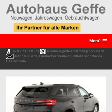
Menü
+49 03623 - 331873
autohaus-geffe-ernstroda@t-online.de
Autohaus Geffe, Cumbacher Straße 17, 99894 Friedrichroda
OT Ernstroda