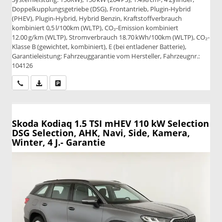
Doppelkupplungsgetriebe (DSG), Frontantrieb, Plugin-Hybrid
(PHEV), Plugin-Hybrid, Hybrid Benzin, Kraftstoffverbrauch
kombiniert 0,5 l/100km (WLTP), CO₂-Emission kombiniert
12.00 g/km (WLTP), Stromverbrauch 18.70 kWh/100km (WLTP), CO₂-
Klasse B (gewichtet, kombiniert), E (bei entladener Batterie),
Garantieleistung: Fahrzeuggarantie vom Hersteller, Fahrzeugnr.:
104126
Wir rufen Sie an
PDF-Datei, Fahrzeugexposé drucken
Drucken, parken oder vergleichen
Skoda Kodiaq
1.5 TSI mHEV 110 kW Selection
DSG Selection, AHK, Navi, Side, Kamera,
Winter, 4 J.- Garantie