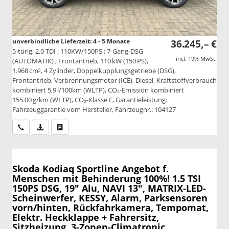
unverbindliche Lieferzeit: 4 - 5 Monate
36.245,– €
5-türig, 2.0 TDI ; 110KW/150PS ; 7-Gang-DSG
incl. 19% MwSt.
(AUTOMATIK) ; Frontantrieb, 110 kW (150 PS),
1.968 cm³, 4 Zylinder, Doppelkupplungsgetriebe (DSG),
Frontantrieb, Verbrennungsmotor (ICE), Diesel, Kraftstoffverbrauch
kombiniert 5,9 l/100km (WLTP), CO₂-Emission kombiniert
155.00 g/km (WLTP), CO₂-Klasse E, Garantieleistung:
Fahrzeuggarantie vom Hersteller, Fahrzeugnr.: 104127
Wir rufen Sie an
PDF-Datei, Fahrzeugexposé drucken
Drucken, parken oder vergleichen
Skoda Kodiaq
Sportline Angebot f.
Menschen mit Behinderung 100%! 1.5 TSI
150PS DSG, 19" Alu, NAVI 13", MATRIX-LED-
Scheinwerfer, KESSY, Alarm, Parksensoren
vorn/hinten, Rückfahrkamera, Tempomat,
Elektr. Heckklappe + Fahrersitz,
Sitzheizung, 3-Zonen-Climatronic