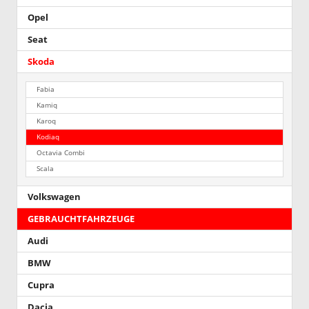
Opel
Seat
Skoda
Fabia
Kamiq
Karoq
Kodiaq
Octavia Combi
Scala
Volkswagen
GEBRAUCHTFAHRZEUGE
Audi
BMW
Cupra
Dacia