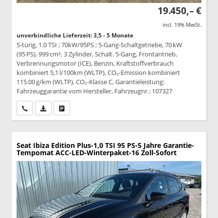
19.450,– €
incl. 19% MwSt.
unverbindliche Lieferzeit: 3,5 - 5 Monate
5-türig, 1.0 TSI ; 70kW/95PS ; 5-Gang-Schaltgetriebe, 70 kW
(95 PS), 999 cm³, 3 Zylinder, Schalt. 5-Gang, Frontantrieb,
Verbrennungsmotor (ICE), Benzin, Kraftstoffverbrauch
kombiniert 5,1 l/100km (WLTP), CO₂-Emission kombiniert
115.00 g/km (WLTP), CO₂-Klasse C, Garantieleistung:
Fahrzeuggarantie vom Hersteller, Fahrzeugnr.: 107327
Wir rufen Sie an
PDF-Datei, Fahrzeugexposé drucken
Drucken, parken oder vergleichen
Seat Ibiza
Edition Plus-1,0 TSI 95 PS-5 Jahre Garantie-
Tempomat ACC-LED-Winterpaket-16 Zoll-Sofort