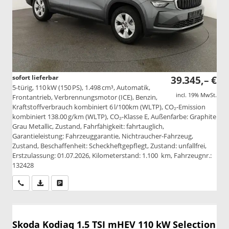
sofort lieferbar
39.345,– €
5-türig, 110 kW (150 PS), 1.498 cm³, Automatik,
incl. 19% MwSt.
Frontantrieb, Verbrennungsmotor (ICE), Benzin,
Kraftstoffverbrauch kombiniert 6 l/100km (WLTP), CO₂-Emission
kombiniert 138.00 g/km (WLTP), CO₂-Klasse E, Außenfarbe: Graphite
Grau Metallic, Zustand, Fahrfähigkeit: fahrtauglich,
Garantieleistung: Fahrzeuggarantie, Nichtraucher-Fahrzeug,
Zustand, Beschaffenheit: Scheckheftgepflegt, Zustand: unfallfrei,
Erstzulassung: 01.07.2026, Kilometerstand: 1.100 km, Fahrzeugnr.:
132428
Wir rufen Sie an
PDF-Datei, Fahrzeugexposé drucken
Drucken, parken oder vergleichen
Skoda Kodiaq
1.5 TSI mHEV 110 kW Selection