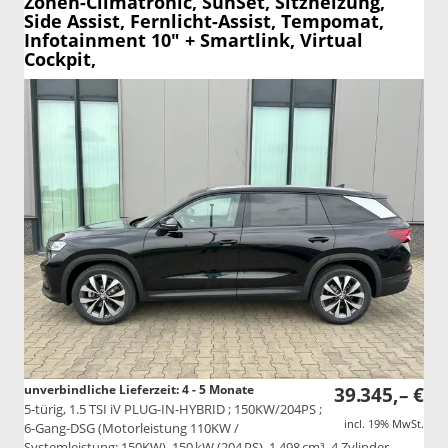
Zonen-Climatronic, SunSet, Sitzheizung,
Side Assist, Fernlicht-Assist, Tempomat,
Infotainment 10" + Smartlink, Virtual
Cockpit,
unverbindliche Lieferzeit: 4 - 5 Monate
39.345,– €
5-türig, 1.5 TSI iV PLUG-IN-HYBRID ; 150KW/204PS ;
incl. 19% MwSt.
6-Gang-DSG (Motorleistung 110KW /
Systemleistung: 150KW), 150 kW (204 PS), 1.498 cm³, 4 Zylinder,