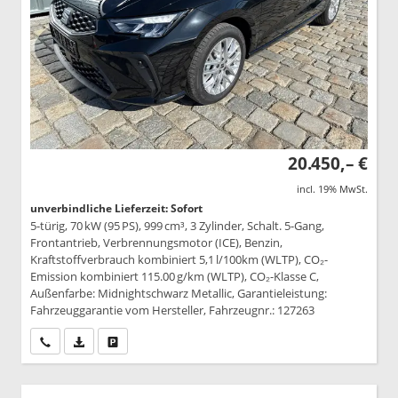
20.450,– €
incl. 19% MwSt.
unverbindliche Lieferzeit: Sofort
5-türig, 70 kW (95 PS), 999 cm³, 3 Zylinder, Schalt. 5-Gang,
Frontantrieb, Verbrennungsmotor (ICE), Benzin,
Kraftstoffverbrauch kombiniert 5,1 l/100km (WLTP), CO₂-
Emission kombiniert 115.00 g/km (WLTP), CO₂-Klasse C,
Außenfarbe: Midnightschwarz Metallic, Garantieleistung:
Fahrzeuggarantie vom Hersteller, Fahrzeugnr.: 127263
Wir rufen Sie an
PDF-Datei, Fahrzeugexposé drucken
Drucken, parken oder vergleichen