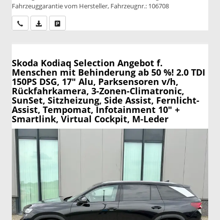
Fahrzeuggarantie vom Hersteller, Fahrzeugnr.: 106708
Wir rufen Sie an
PDF-Datei, Fahrzeugexposé drucken
Drucken, parken oder vergleichen
Skoda Kodiaq
Selection Angebot f.
Menschen mit Behinderung ab 50 %! 2.0 TDI
150PS DSG, 17" Alu, Parksensoren v/h,
Rückfahrkamera, 3-Zonen-Climatronic,
SunSet, Sitzheizung, Side Assist, Fernlicht-
Assist, Tempomat, Infotainment 10" +
Smartlink, Virtual Cockpit, M-Leder