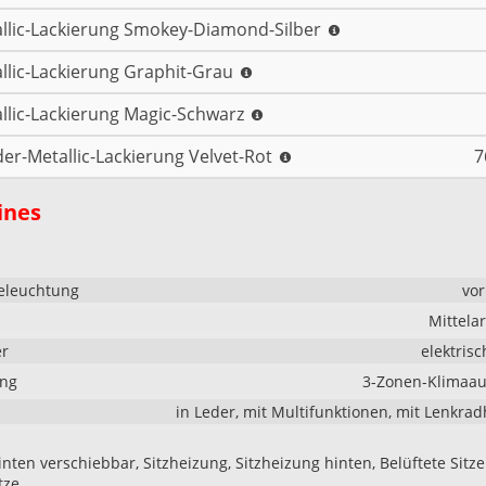
llic-Lackierung Smokey-Diamond-Silber
llic-Lackierung Graphit-Grau
llic-Lackierung Magic-Schwarz
er-Metallic-Lackierung Velvet-Rot
7
ines
eleuchtung
vo
Mittela
er
elektrisc
ung
3-Zonen-Klimaau
in Leder, mit Multifunktionen, mit Lenkra
inten verschiebbar, Sitzheizung, Sitzheizung hinten, Belüftete Sitze
tze