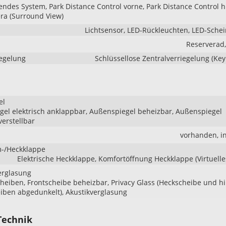
endes System, Park Distance Control vorne, Park Distance Control h
ra (Surround View)
Lichtsensor, LED-Rückleuchten, LED-Sche
Reserverad
iegelung
Schlüssellose Zentralverriegelung (Key
el
el elektrisch anklappbar, Außenspiegel beheizbar, Außenspiegel
verstellbar
vorhanden, i
-/Heckklappe
Elektrische Heckklappe, Komfortöffnung Heckklappe (Virtuelle
erglasung
heiben, Frontscheibe beheizbar, Privacy Glass (Heckscheibe und h
iben abgedunkelt), Akustikverglasung
Technik