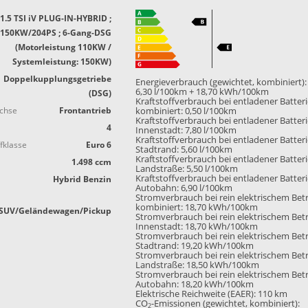
1.5 TSI iV PLUG-IN-HYBRID ;
150KW/204PS ; 6-Gang-DSG
(Motorleistung 110KW /
Systemleistung: 150KW)
Doppelkupplungsgetriebe
Energieverbrauch (gewichtet, kombiniert):
6,30 l/100km + 18,70 kWh/100km
(DSG)
Kraftstoffverbrauch bei entladener Batter
achse
Frontantrieb
kombiniert:
0,50 l/100km
Kraftstoffverbrauch bei entladener Batter
4
Innenstadt:
7,80 l/100km
Kraftstoffverbrauch bei entladener Batter
fklasse
Euro 6
Stadtrand:
5,60 l/100km
Kraftstoffverbrauch bei entladener Batter
1.498 ccm
Landstraße:
5,50 l/100km
Kraftstoffverbrauch bei entladener Batter
Hybrid Benzin
Autobahn:
6,90 l/100km
Stromverbrauch bei rein elektrischem Bet
kombiniert:
18,70 kWh/100km
SUV/Geländewagen/Pickup
Stromverbrauch bei rein elektrischem Bet
Innenstadt:
18,70 kWh/100km
Stromverbrauch bei rein elektrischem Bet
Stadtrand:
19,20 kWh/100km
Stromverbrauch bei rein elektrischem Bet
Landstraße:
18,50 kWh/100km
Stromverbrauch bei rein elektrischem Bet
Autobahn:
18,20 kWh/100km
Elektrische Reichweite (EAER):
110 km
CO
-Emissionen (gewichtet, kombiniert):
2