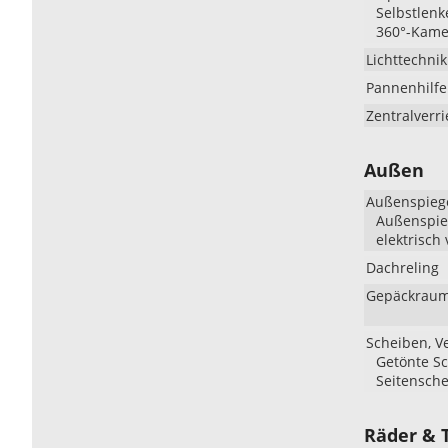
Selbstlenk
360°-Kame
Lichttechnik
Pannenhilfe
Zentralverr
Außen
Außenspieg
Außenspieg
elektrisch 
Dachreling
Gepäckraum
Scheiben, V
Getönte Sc
Seitensche
Räder & 