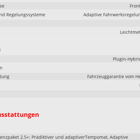
se
Fron
und Regelungssysteme
Adaptive Fahrwerksregelu
e
Leichtmet
s
Plugin-Hybri
en
stung
Fahrzeuggarantie vom He
usstattungen
tenzpaket 2.5+: Prädiktiver und adaptiverTempomat, Adaptive