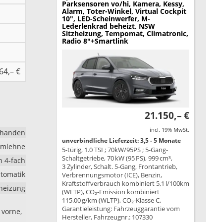
Parksensoren vo/hi, Kamera, Kessy,
Alarm, Toter-Winkel, Virtual Cockpit
10", LED-Scheinwerfer, M-
Lederlenkrad beheizt, NSW
Sitzheizung, Tempomat, Climatronic,
Radio 8"+Smartlink
64,– €
21.150,– €
incl. 19% MwSt.
rhanden
unverbindliche Lieferzeit: 3,5 - 5 Monate
rmlehne
5-türig, 1.0 TSI ; 70kW/95PS ; 5-Gang-
Schaltgetriebe, 70 kW (95 PS), 999 cm³,
h 4-fach
3 Zylinder, Schalt. 5-Gang, Frontantrieb,
tomatik
Verbrennungsmotor (ICE), Benzin,
Kraftstoffverbrauch kombiniert 5,1 l/100km
dheizung
(WLTP), CO₂-Emission kombiniert
115.00 g/km (WLTP), CO₂-Klasse C,
Garantieleistung: Fahrzeuggarantie vom
 vorne,
Hersteller, Fahrzeugnr.: 107330