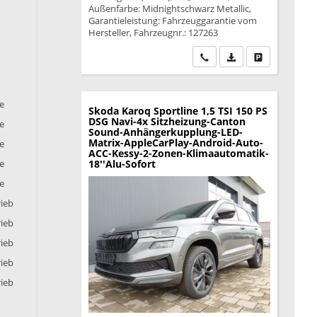
Außenfarbe: Midnightschwarz Metallic,
Garantieleistung: Fahrzeuggarantie vom
Hersteller, Fahrzeugnr.: 127263
Wir rufen Sie an
PDF-Datei, Fahrzeu
Drucken, park
ie
Skoda Karoq
Sportline 1,5 TSI 150 PS
DSG Navi-4x Sitzheizung-Canton
ie
Sound-Anhängerkupplung-LED-
Matrix-AppleCarPlay-Android-Auto-
ie
ACC-Kessy-2-Zonen-Klimaautomatik-
18''Alu-Sofort
ie
ie
rieb
rieb
rieb
rieb
rieb