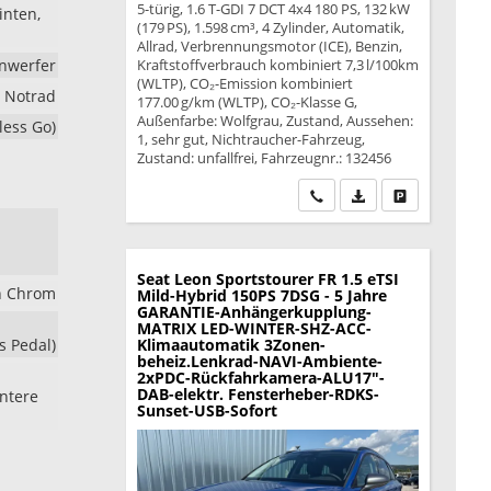
5-türig, 1.6 T-GDI 7 DCT 4x4 180 PS, 132 kW
inten,
(179 PS), 1.598 cm³, 4 Zylinder, Automatik,
Allrad, Verbrennungsmotor (ICE), Benzin,
inwerfer
Kraftstoffverbrauch kombiniert 7,3 l/100km
(WLTP), CO₂-Emission kombiniert
, Notrad
177.00 g/km (WLTP), CO₂-Klasse G,
Außenfarbe: Wolfgrau, Zustand, Aussehen:
less Go)
1, sehr gut, Nichtraucher-Fahrzeug,
Zustand: unfallfrei, Fahrzeugnr.: 132456
Wir rufen Sie an
PDF-Datei, Fahrzeu
Drucken, park
Seat Leon Sportstourer
FR 1.5 eTSI
n Chrom
Mild-Hybrid 150PS 7DSG - 5 Jahre
GARANTIE-Anhängerkupplung-
MATRIX LED-WINTER-SHZ-ACC-
s Pedal)
Klimaautomatik 3Zonen-
beheiz.Lenkrad-NAVI-Ambiente-
2xPDC-Rückfahrkamera-ALU17"-
DAB-elektr. Fensterheber-RDKS-
intere
Sunset-USB-Sofort