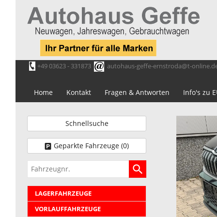
+49 03623 - 331873
autohaus-geffe-ernstroda@t-online.d
Home
Kontakt
Fragen & Antworten
Info's zu
Schnellsuche
Geparkte Fahrzeuge (
0
)
Fahrzeugnr.
LAGERFAHRZEUGE
VORLAUFFAHRZEUGE