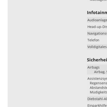
Infotain
Audioanlag
Head-up-Di
Navigations
Telefon
Volldigitale
Sicherhei
Airbags
Airbag,
Assistenzsy
Regensenso
Abstandste
Müdigkeit
Diebstahl-A
Einparkhilfe