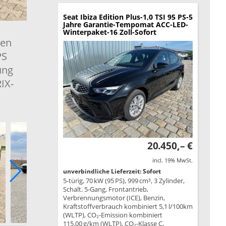
Seat Ibiza
Edition Plus-1,0 TSI 95 PS-5
Jahre Garantie-Tempomat ACC-LED-
Winterpaket-16 Zoll-Sofort
hen
PS
ung
IX-
20.450,– €
incl. 19% MwSt.
unverbindliche Lieferzeit: Sofort
5-türig, 70 kW (95 PS), 999 cm³, 3 Zylinder,
Schalt. 5-Gang, Frontantrieb,
Verbrennungsmotor (ICE), Benzin,
Kraftstoffverbrauch kombiniert 5,1 l/100km
(WLTP), CO₂-Emission kombiniert
115.00 g/km (WLTP), CO₂-Klasse C,