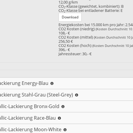
12,00 g/km
CO
-Klasse (gewichtet, kombiniert):
B
2
CO
-Klasse bei entladener Batterie:
E
2
Download
Energiekosten bei 15.000 km pro Jahr:
2.54
CO2 Kosten (niedrig)
(Kosten Durchschnitt 10 
108,- €
CO2 Kosten (mittel)
(Kosten Durchschnitt 10 J
256,50 €
CO2 Kosten (hoch)
(Kosten Durchschnitt 10 Ja
396,- €
Jahressteuer:
30,- €
ackierung Energy-Blau
ackierung Stahl-Grau (Steel-Grey)
llic-Lackierung Bronx-Gold
llic-Lackierung Race-Blau
llic-Lackierung Moon-White