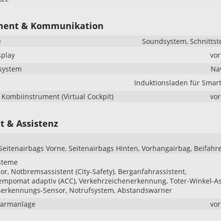
ment & Kommunikation
e
Soundsystem, Schnittst
splay
vo
system
Na
Induktionsladen für Smar
s Kombiinstrument (Virtual Cockpit)
vo
t & Assistenz
 Seitenairbags Vorne, Seitenairbags Hinten, Vorhangairbag, Beifahr
steme
r, Notbremsassistent (City-Safety), Berganfahrassistent,
mpomat adaptiv (ACC), Verkehrzeichenerkennung, Toter-Winkel-As
serkennungs-Sensor, Notrufsystem, Abstandswarner
larmanlage
vo