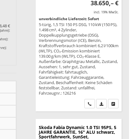
38.650,– €
incl. 19% MwSt.
unverbindliche Lieferzeit: Sofort
5-türig, 1,5 TSI 150 PS DSG, 110 kW (150 PS),
8,48 €
1.498 cm³, 4 Zylinder,
:
Jahre)
Doppelkupplungsgetriebe (DSG),
:
ahre)
Verbrennungsmotor (ICE), Benzin,
Kraftstoffverbrauch kombiniert 6,2 l/100km
:
hre)
(WLTP), CO₂-Emission kombiniert
139.00 g/km (WLTP), CO₂-Klasse E,
Außenfarbe: Graphitgrau Metallic, Zustand,
Aussehen: 1, sehr gut, Zustand,
Fahrfähigkeit: fahrtauglich,
Garantieleistung: Fahrzeuggarantie,
Zustand, Beschaffenheit: Keine Schäden
feststellbar, Zustand: unfallfrei,
Fahrzeugnr.: 126216
Wir rufen Sie an
PDF-Datei, Fahrzeu
Drucken, park
Skoda Fabia
Dynamic 1.0 TSI 95PS, 5
JAHRE GARANTIE, 16" ALU schwarz,
Sportfahrwerk, SunSet,