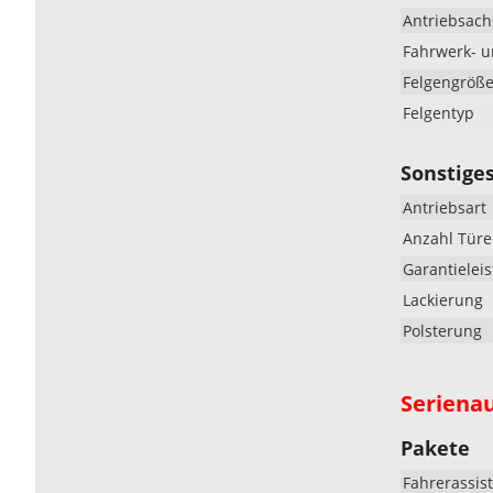
Antriebsach
Fahrwerk- 
Felgengröß
Felgentyp
Sonstige
Antriebsart
Anzahl Tür
Garantielei
Lackierung
Polsterung
Seriena
Pakete
Fahrerassis