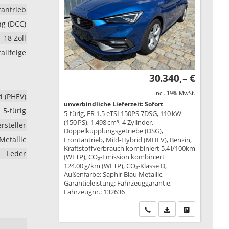
tantrieb
ng (DCC)
18 Zoll
allfelge
30.340,– €
incl. 19% MwSt.
d (PHEV)
unverbindliche Lieferzeit: Sofort
5-türig
5-türig, FR 1.5 eTSI 150PS 7DSG, 110 kW
(150 PS), 1.498 cm³, 4 Zylinder,
rsteller
Doppelkupplungsgetriebe (DSG),
Metallic
Frontantrieb, Mild-Hybrid (MHEV), Benzin,
Kraftstoffverbrauch kombiniert 5,4 l/100km
Leder
(WLTP), CO₂-Emission kombiniert
124.00 g/km (WLTP), CO₂-Klasse D,
Außenfarbe: Saphir Blau Metallic,
Garantieleistung: Fahrzeuggarantie,
Fahrzeugnr.: 132636
Wir rufen Sie an
PDF-Datei, Fahrzeu
Drucken, park