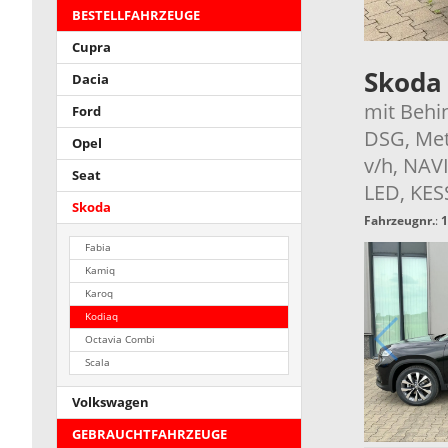
BESTELLFAHRZEUGE
Cupra
Skoda
Dacia
mit Behi
Ford
DSG, Meta
Opel
v/h, NAV
Seat
LED, KES
Skoda
Fahrzeugnr.
:
1
Fabia
Kamiq
Karoq
Kodiaq
Octavia Combi
Scala
Volkswagen
GEBRAUCHTFAHRZEUGE