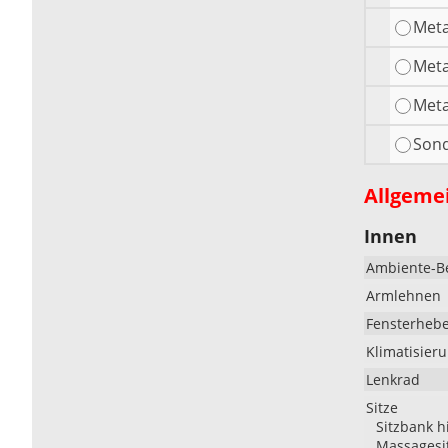
Meta
Meta
Meta
Sond
Allgeme
Innen
Ambiente-B
Armlehnen
Fensterheb
Klimatisier
Lenkrad
Sitze
Sitzbank h
Massagesi