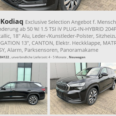
 Kodiaq
Exclusive Selection Angebot f. Mensc
nderung ab 50 %! 1.5 TSI iV PLUG-IN-HYBRID 204
llic, 18" Alu, Leder-/Kunstleder-Polster, Sitzheiz
IGATION 13", CANTON, Elektr. Heckklappe, MATR
SY, Alarm, Parksensoren, Panoramakame
04122
, unverbindliche Lieferzeit: 4 - 5 Monate ,
Neuwagen