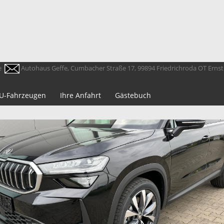
e
Autohaus Geffe, Cumbacher Straße 17, 99894 Friedrichroda OT Erns
 EU-Fahrzeugen
Ihre Anfahrt
Gästebuch