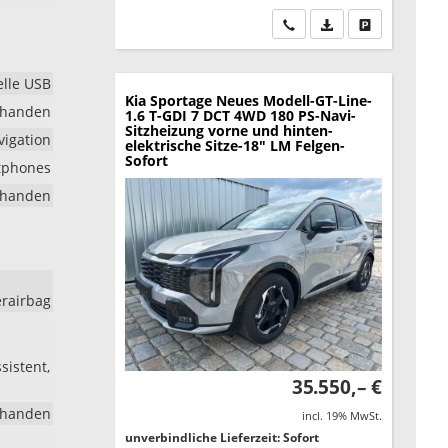
Wir rufen Sie an
PDF-Datei, Fahrzeu
Drucken, park
elle USB
Kia Sportage
Neues Modell-GT-Line-
rhanden
1.6 T-GDI 7 DCT 4WD 180 PS-Navi-
Sitzheizung vorne und hinten-
vigation
elektrische Sitze-18" LM Felgen-
Sofort
tphones
rhanden
erairbag
sistent,
35.550,– €
rhanden
incl. 19% MwSt.
unverbindliche Lieferzeit: Sofort