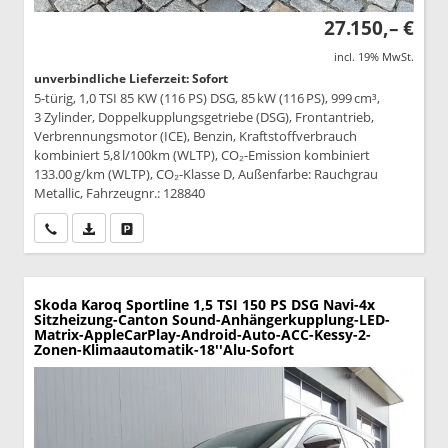
27.150,– €
incl. 19% MwSt.
unverbindliche Lieferzeit: Sofort
5-türig, 1,0 TSI 85 KW (116 PS) DSG, 85 kW (116 PS), 999 cm³,
3 Zylinder, Doppelkupplungsgetriebe (DSG), Frontantrieb,
Verbrennungsmotor (ICE), Benzin, Kraftstoffverbrauch
kombiniert 5,8 l/100km (WLTP), CO₂-Emission kombiniert
133.00 g/km (WLTP), CO₂-Klasse D, Außenfarbe: Rauchgrau
Metallic, Fahrzeugnr.: 128840
Wir rufen Sie an
PDF-Datei, Fahrzeugexposé drucken
Drucken, parken oder vergleichen
Skoda Karoq
Sportline 1,5 TSI 150 PS DSG Navi-4x
Sitzheizung-Canton Sound-Anhängerkupplung-LED-
Matrix-AppleCarPlay-Android-Auto-ACC-Kessy-2-
Zonen-Klimaautomatik-18''Alu-Sofort