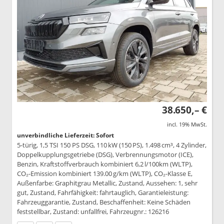
38.650,– €
incl. 19% MwSt.
unverbindliche Lieferzeit: Sofort
5-türig, 1,5 TSI 150 PS DSG, 110 kW (150 PS), 1.498 cm³, 4 Zylinder,
Doppelkupplungsgetriebe (DSG), Verbrennungsmotor (ICE),
Benzin, Kraftstoffverbrauch kombiniert 6,2 l/100km (WLTP),
CO₂-Emission kombiniert 139.00 g/km (WLTP), CO₂-Klasse E,
Außenfarbe: Graphitgrau Metallic, Zustand, Aussehen: 1, sehr
gut, Zustand, Fahrfähigkeit: fahrtauglich, Garantieleistung:
Fahrzeuggarantie, Zustand, Beschaffenheit: Keine Schäden
feststellbar, Zustand: unfallfrei, Fahrzeugnr.: 126216