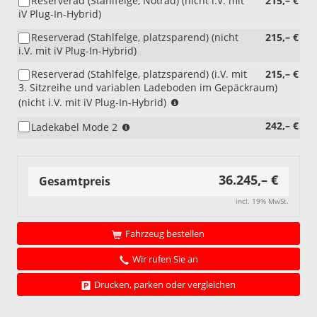
Reserverad (Stahlfelge, Notrad) (nicht i.V. mit
215,– €
iV Plug-In-Hybrid)
Reserverad (Stahlfelge, platzsparend) (nicht
215,– €
i.V. mit iV Plug-In-Hybrid)
Reserverad (Stahlfelge, platzsparend) (i.V. mit
215,– €
3. Sitzreihe und variablen Ladeboden im Gepäckraum)
(i.V.
(nicht i.V. mit iV Plug-In-Hybrid)
mit
(nur
242,– €
Ladekabel Mode 2
3.
i.V.
Sitzreihe
mit
und
iV
variablen
36.245,– €
Plug-
Gesamtpreis
Ladeboden
In-
im
incl. 19% MwSt.
Hybrid)
Gepäckraum)
Fahrzeug bestellen
Wir rufen Sie an
Drucken, parken oder vergleichen