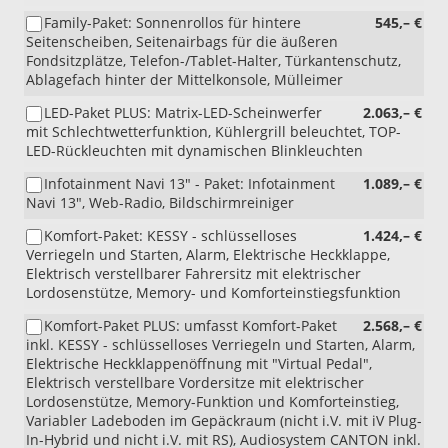
Family-Paket: Sonnenrollos für hintere
545,– €
Seitenscheiben, Seitenairbags für die äußeren
Fondsitzplätze, Telefon-/Tablet-Halter, Türkantenschutz,
Ablagefach hinter der Mittelkonsole, Mülleimer
LED-Paket PLUS: Matrix-LED-Scheinwerfer
2.063,– €
mit Schlechtwetterfunktion, Kühlergrill beleuchtet, TOP-
LED-Rückleuchten mit dynamischen Blinkleuchten
Infotainment Navi 13" - Paket: Infotainment
1.089,– €
Navi 13", Web-Radio, Bildschirmreiniger
Komfort-Paket: KESSY - schlüsselloses
1.424,– €
Verriegeln und Starten, Alarm, Elektrische Heckklappe,
Elektrisch verstellbarer Fahrersitz mit elektrischer
Lordosenstütze, Memory- und Komforteinstiegsfunktion
Komfort-Paket PLUS: umfasst Komfort-Paket
2.568,– €
inkl. KESSY - schlüsselloses Verriegeln und Starten, Alarm,
Elektrische Heckklappenöffnung mit "Virtual Pedal",
Elektrisch verstellbare Vordersitze mit elektrischer
Lordosenstütze, Memory-Funktion und Komforteinstieg,
Variabler Ladeboden im Gepäckraum (nicht i.V. mit iV Plug-
In-Hybrid und nicht i.V. mit RS), Audiosystem CANTON inkl.