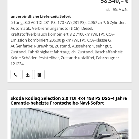
58.340,– €
incl. 19% MwSt.
unverbindliche Lieferzeit: Sofort
5-türig, 3.0 V6 TDI 231 PS, 170 kW (231 PS), 2.967 cm³, 6 Zylinder,
Automatik, Verbrennungsmotor (ICE), Diesel,
Kraftstoffverbrauch kombiniert 8,2 l/100km (WLTP), CO₂-
Emission kombiniert 206.00 g/km (WLTP), CO₂-Klasse G,
Außenfarbe: Purewhite, Zustand, Aussehen: 1, sehr gut,
Zustand, Fahrfähigkeit: fahrtauglich, Zustand, Beschaffenheit:
Keine Schäden feststellbar, Zustand: unfallfrei, Fahrzeugnr.:
121234
Wir rufen Sie an
PDF-Datei, Fahrzeugexposé drucken
Drucken, parken oder vergleichen
Skoda Kodiaq
Selection 2,0 TDI 4x4 193 PS DSG-4 Jahre
Garantie-beheizte Frontscheibe-Navi-Sofort