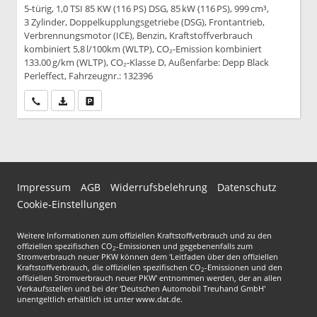
5-türig, 1,0 TSI 85 KW (116 PS) DSG, 85 kW (116 PS), 999 cm³,
3 Zylinder, Doppelkupplungsgetriebe (DSG), Frontantrieb,
Verbrennungsmotor (ICE), Benzin, Kraftstoffverbrauch
kombiniert 5,8 l/100km (WLTP), CO₂-Emission kombiniert
133.00 g/km (WLTP), CO₂-Klasse D, Außenfarbe: Depp Black
Perleffect, Fahrzeugnr.: 132396
Wir rufen Sie an
PDF-Datei, Fahrzeugexposé drucken
Drucken, parken oder vergleichen
Impressum
AGB
Widerrufsbelehrung
Datenschutz
Cookie-Einstellungen
Weitere Informationen zum offiziellen Kraftstoffverbrauch und zu den
offiziellen spezifischen CO
-Emissionen und gegebenenfalls zum
2
Stromverbrauch neuer PKW können dem 'Leitfaden über den offiziellen
Kraftstoffverbrauch, die offiziellen spezifischen CO
-Emissionen und den
2
offiziellen Stromverbrauch neuer PKW' entnommen werden, der an allen
Verkaufsstellen und bei der 'Deutschen Automobil Treuhand GmbH'
unentgeltlich erhältlich ist unter www.dat.de.