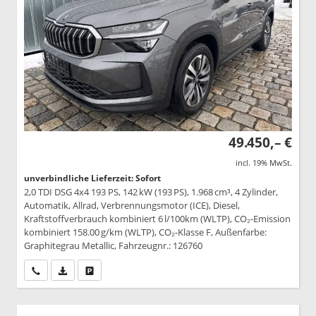
49.450,– €
incl. 19% MwSt.
unverbindliche Lieferzeit: Sofort
2,0 TDI DSG 4x4 193 PS, 142 kW (193 PS), 1.968 cm³, 4 Zylinder,
Automatik, Allrad, Verbrennungsmotor (ICE), Diesel,
Kraftstoffverbrauch kombiniert 6 l/100km (WLTP), CO₂-Emission
kombiniert 158.00 g/km (WLTP), CO₂-Klasse F, Außenfarbe:
Graphitegrau Metallic, Fahrzeugnr.: 126760
Wir rufen Sie an
PDF-Datei, Fahrzeugexposé drucken
Drucken, parken oder vergleichen