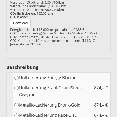
Verbrauch Stadtrand:
5,80 l/100km
Verbrauch Landstraße:
5,10 l/100km
Verbrauch Autobahn:
6,00 l/100km
CO
-Emissionen:
155,00 g/km
2
CO
-Klasse:
E
2
Download
Energiekosten bei 15.000 km pro Jahr:
1.424,85 €
CO2 Kosten (niedrig)
:
1.395,- €
(Kosten Durchschnitt 10 Jahre)
CO2 Kosten (mittel)
:
3.313,12 €
(Kosten Durchschnitt 10 Jahre)
CO2 Kosten (hoch)
:
5.115,- €
(Kosten Durchschnitt 10 Jahre)
Jahressteuer:
324,- €
Beschreibung
Unilackierung Energy-Blau
Unilackierung Stahl-Grau (Steel-
874,– €
Grey)
Metallic-Lackierung Bronx-Gold
874,– €
Metallic-Lackierung Race-Blau
874,– €