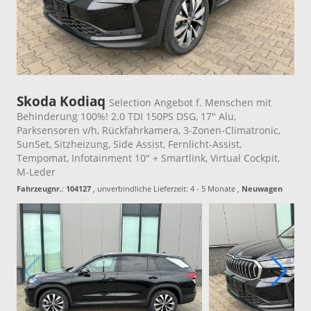
Skoda Kodiaq
Selection Angebot f. Menschen mit
Behinderung 100%! 2.0 TDI 150PS DSG, 17" Alu,
Parksensoren v/h, Rückfahrkamera, 3-Zonen-Climatronic,
SunSet, Sitzheizung, Side Assist, Fernlicht-Assist,
Tempomat, Infotainment 10" + Smartlink, Virtual Cockpit,
M-Leder
Fahrzeugnr.
:
104127
, unverbindliche Lieferzeit: 4 - 5 Monate ,
Neuwagen