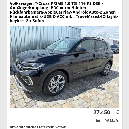
Volkswagen T-Cross
PRIME 1,0 TSI 116 PS DSG -
Anhängerkupplung- PDC vorne/hinten-
Rückfahrkamera-AppleCarPlay/AndroidAuto-2 Zonen
Klimaautomatik-USB C-ACC inkl. TravelAssist-IQ Light-
Keyless Go-Sofort
27.450,– €
incl. 19% MwSt.
unverbindliche Lieferzeit: Sofort