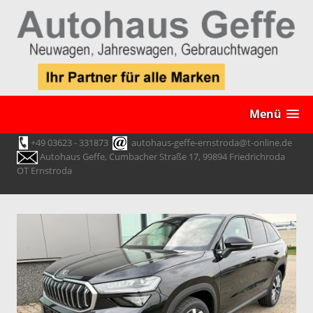
Menü
+49 03623 - 331873
autohaus-geffe-ernstroda@t-online.de
Autohaus Geffe, Cumbacher Straße 17, 99894 Friedrichroda
OT Ernstroda