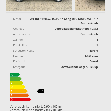
Motor
2.0 TDI ; 110KW/150PS ; 7-Gang-DSG (AUTOMATIK) ;
Frontantrieb
Getriebe
Doppelkupplungsgetriebe (DSG)
Antriebsachse
Frontantrieb
Zylinder
4
Partikelfilter
1
Schadstoffklasse
Euro 6
Hubraum
1.968 ccm
Kraftstoff
Diesel
Kategorie
SUV/Geländewagen/Pickup
Verbrauch kombiniert:
5,90 l/100km
Verbrauch Innenstadt:
7,80 l/100km