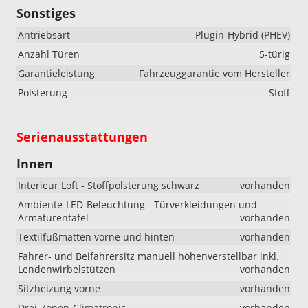
Sonstiges
Antriebsart
Plugin-Hybrid (PHEV)
Anzahl Türen
5-türig
Garantieleistung
Fahrzeuggarantie vom Hersteller
Polsterung
Stoff
Serienausstattungen
Innen
Interieur Loft - Stoffpolsterung schwarz
vorhanden
Ambiente-LED-Beleuchtung - Türverkleidungen und
Armaturentafel
vorhanden
Textilfußmatten vorne und hinten
vorhanden
Fahrer- und Beifahrersitz manuell höhenverstellbar inkl.
Lendenwirbelstützen
vorhanden
Sitzheizung vorne
vorhanden
Drei-Zonen-Climatronic
vorhanden