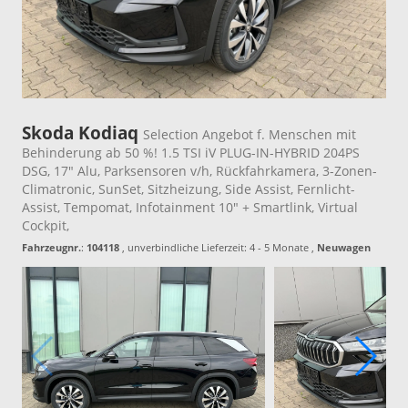
Skoda Kodiaq
Selection Angebot f. Menschen mit
Behinderung ab 50 %! 1.5 TSI iV PLUG-IN-HYBRID 204PS
DSG, 17" Alu, Parksensoren v/h, Rückfahrkamera, 3-Zonen-
Climatronic, SunSet, Sitzheizung, Side Assist, Fernlicht-
Assist, Tempomat, Infotainment 10" + Smartlink, Virtual
Cockpit,
Fahrzeugnr.
:
104118
, unverbindliche Lieferzeit: 4 - 5 Monate ,
Neuwagen