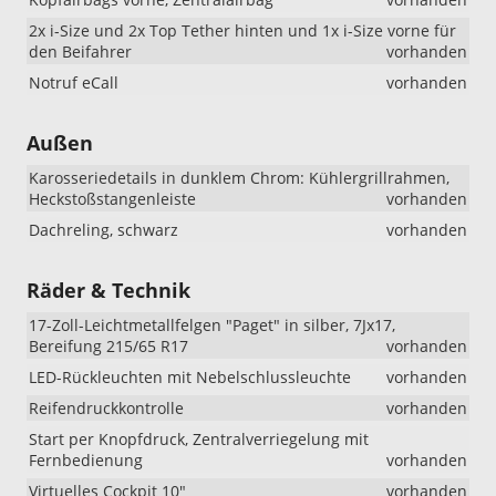
2x i-Size und 2x Top Tether hinten und 1x i-Size vorne für
den Beifahrer
vorhanden
Notruf eCall
vorhanden
Außen
Karosseriedetails in dunklem Chrom: Kühlergrillrahmen,
Heckstoßstangenleiste
vorhanden
Dachreling, schwarz
vorhanden
Räder & Technik
17-Zoll-Leichtmetallfelgen "Paget" in silber, 7Jx17,
Bereifung 215/65 R17
vorhanden
LED-Rückleuchten mit Nebelschlussleuchte
vorhanden
Reifendruckkontrolle
vorhanden
Start per Knopfdruck, Zentralverriegelung mit
Fernbedienung
vorhanden
Virtuelles Cockpit 10"
vorhanden