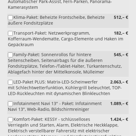
Automatischer Park-Assist, Fern-Parken, Panorama-
Kamerasystem
Klima-Paket: Beheizte Frontscheibe, Beheizte
512,– €
äußere Fondsitzplätze
Transport-Paket: Netzwerkprogramm,
182,– €
Kofferraum-Wendematte, Cargo-Elemente und Haken im
Gepäckraum
Family-Paket: Sonnenrollos für hintere
545,– €
Seitenscheiben, Seitenairbags für die äußeren
Fondsitzplätze, Telefon-/Tablet-Halter, Türkantenschutz,
Ablagefach hinter der Mittelkonsole, Mülleimer
LED-Paket PLUS: Matrix-LED-Scheinwerfer
2.063,– €
mit Schlechtwetterfunktion, Kühlergrill beleuchtet, TOP-
LED-Rückleuchten mit dynamischen Blinkleuchten
Infotainment Navi 13" - Paket: Infotainment
1.089,– €
Navi 13", Web-Radio, Bildschirmreiniger
Komfort-Paket: KESSY - schlüsselloses
1.424,– €
Verriegeln und Starten, Alarm, Elektrische Heckklappe,
Elektrisch verstellbarer Fahrersitz mit elektrischer