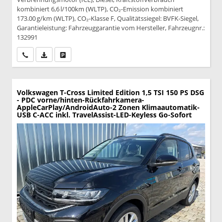
kombiniert 6,6 l/100km (WLTP), CO₂-Emission kombiniert
173.00 g/km (WLTP), CO₂-Klasse F, Qualitätssiegel: BVFK-Siegel,
Garantieleistung: Fahrzeuggarantie vom Hersteller, Fahrzeugnr.:
132991
Wir rufen Sie an
PDF-Datei, Fahrzeugexposé drucken
Drucken, parken oder vergleichen
Volkswagen T-Cross
Limited Edition 1,5 TSI 150 PS DSG
- PDC vorne/hinten-Rückfahrkamera-
AppleCarPlay/AndroidAuto-2 Zonen Klimaautomatik-
USB C-ACC inkl. TravelAssist-LED-Keyless Go-Sofort