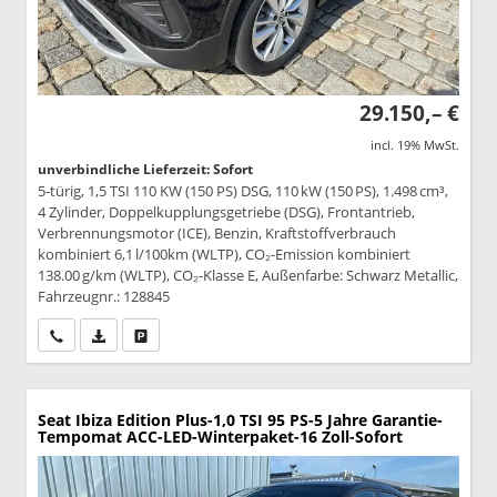
29.150,– €
incl. 19% MwSt.
unverbindliche Lieferzeit: Sofort
5-türig, 1,5 TSI 110 KW (150 PS) DSG, 110 kW (150 PS), 1.498 cm³,
4 Zylinder, Doppelkupplungsgetriebe (DSG), Frontantrieb,
Verbrennungsmotor (ICE), Benzin, Kraftstoffverbrauch
kombiniert 6,1 l/100km (WLTP), CO₂-Emission kombiniert
138.00 g/km (WLTP), CO₂-Klasse E, Außenfarbe: Schwarz Metallic,
Fahrzeugnr.: 128845
Wir rufen Sie an
PDF-Datei, Fahrzeugexposé drucken
Drucken, parken oder vergleichen
Seat Ibiza
Edition Plus-1,0 TSI 95 PS-5 Jahre Garantie-
Tempomat ACC-LED-Winterpaket-16 Zoll-Sofort