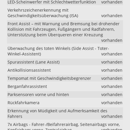
LED-Scheinwerfer mit Schlechtwetterfunktion
vorhanden
Verkehrszeichenerkennung mit
Geschwindigkeitsüberwachung (ISA)
vorhanden
Front Assist – mit Warnung und Bremsung bei drohender
Kollision mit Fahrzeugen, Fußgängern und Radfahrern,
Unterstützung beim Überqueren einer Kreuzung
vorhanden
Überwachung des toten Winkels (Side Assist - Toter-
Winkel-Assistent)
vorhanden
Spurassistent (Lane Assist)
vorhanden
Antikollisionsassistent
vorhanden
Tempomat mit Geschwindigkeitsbegrenzer
vorhanden
Berganfahrassistent
vorhanden
Parksensoren vorne und hinten
vorhanden
Rückfahrkamera
vorhanden
Erkennung von Müdigkeit und Aufmerksamkeit des
Fahrers
vorhanden
7x Airbags - Fahrer-/Beifahrerairbag, Seitenairbags vorne,
Kopfairbags vorne, Zentralairbag
vorhanden