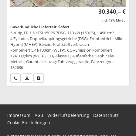
30.340,– €
incl. 19% MwSt.
unverbindliche Lieferzeit: Sofort
5-türig, FR 1.5 eTSI 150PS 7DSG, 110 kW (150 PS), 1.498 cm³,
4 Zylinder, Doppelkupplungsgetriebe (DSG), Frontantrieb, Mild-
Hybrid (MHEV), Benzin, Kraftstoffverbrauch
kombiniert 5,4 l/100km (WLTP), CO₂-Emission kombiniert
124.00 g/km (WLTP), CO₂-Klasse D, Außenfarbe: Saphir Blau
Metallic, Garantieleistung: Fahrzeuggarantie, Fahrzeugnr.:
132636
Wir rufen Sie an
PDF-Datei, Fahrzeugexposé drucken
Drucken, parken oder vergleichen
Impressum
AGB
Widerrufsbelehrung
Datenschutz
Cookie-Einstellungen
Weitere Informationen zum offiziellen Kraftstoffverbrauch und zu den