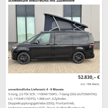
Schiebetüre links/rechts mit Zuziehhilfe
52.830,– €
incl. 19% MwSt.
unverbindliche Lieferzeit: 4 - 6 Monate
5-türig, 2.0 TDI SCR ; 110KW/150PS ; 7-Gang-DSG (AUTOMATIK);
LÜ, 110 kW (150 PS), 1.968 cm³, 4 Zylinder,
Doppelkupplungsgetriebe (DSG), Frontantrieb,
Verbrennungsmotor (ICE), Diesel, Kraftstoffverbrauch