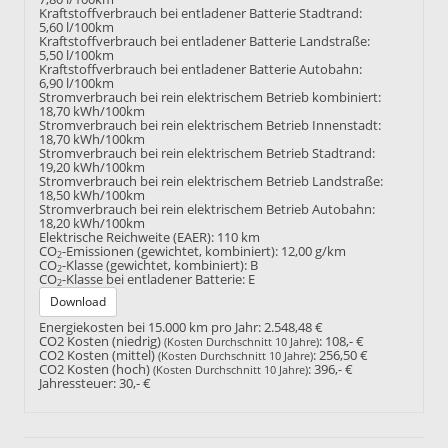
Kraftstoffverbrauch bei entladener Batterie Stadtrand:
5,60 l/100km
Kraftstoffverbrauch bei entladener Batterie Landstraße:
5,50 l/100km
Kraftstoffverbrauch bei entladener Batterie Autobahn:
6,90 l/100km
Stromverbrauch bei rein elektrischem Betrieb kombiniert:
18,70 kWh/100km
Stromverbrauch bei rein elektrischem Betrieb Innenstadt:
18,70 kWh/100km
Stromverbrauch bei rein elektrischem Betrieb Stadtrand:
19,20 kWh/100km
Stromverbrauch bei rein elektrischem Betrieb Landstraße:
18,50 kWh/100km
Stromverbrauch bei rein elektrischem Betrieb Autobahn:
18,20 kWh/100km
Elektrische Reichweite (EAER):
110 km
CO
-Emissionen (gewichtet, kombiniert):
12,00 g/km
2
CO
-Klasse (gewichtet, kombiniert):
B
2
CO
-Klasse bei entladener Batterie:
E
2
Download
Energiekosten bei 15.000 km pro Jahr:
2.548,48 €
CO2 Kosten (niedrig)
:
108,- €
(Kosten Durchschnitt 10 Jahre)
CO2 Kosten (mittel)
:
256,50 €
(Kosten Durchschnitt 10 Jahre)
CO2 Kosten (hoch)
:
396,- €
(Kosten Durchschnitt 10 Jahre)
Jahressteuer:
30,- €