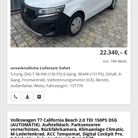
22.340,– €
incl. 19% MwSt.
unverbindliche Lieferzeit: Sofort
5-türig, DIG-T 96 KW (130 PS) 6-Gang, 96 kW (131 PS), Schalt. 6-
Gang, Frontantrieb, Verbrennungsmotor (ICE), Benzin,
Außenfarbe: Weiss, Fahrzeugnr.: 131776
Wir rufen Sie an
PDF-Datei, Fahrzeugexposé drucken
Drucken, parken oder vergleichen
Volkswagen T7 California
Beach 2.0 TDI 150PS DSG
(AUTOMATIK), Aufstelldach, Parksensoren
vorne/hinten, Rückfahrkamera, Klimaanlage Climatic,
M-Lederlenkrad, ACC Tempomat, Digital Cockpit Pro,