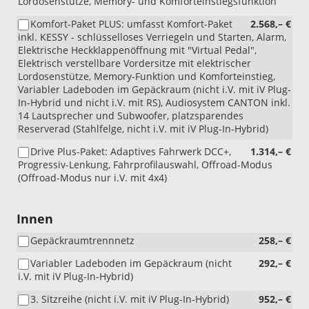
Lordosenstütze, Memory- und Komforteinstiegsfunktion
Komfort-Paket PLUS: umfasst Komfort-Paket
2.568,– €
inkl. KESSY - schlüsselloses Verriegeln und Starten, Alarm,
Elektrische Heckklappenöffnung mit "Virtual Pedal",
Elektrisch verstellbare Vordersitze mit elektrischer
Lordosenstütze, Memory-Funktion und Komforteinstieg,
Variabler Ladeboden im Gepäckraum (nicht i.V. mit iV Plug-
In-Hybrid und nicht i.V. mit RS), Audiosystem CANTON inkl.
14 Lautsprecher und Subwoofer, platzsparendes
Reserverad (Stahlfelge, nicht i.V. mit iV Plug-In-Hybrid)
Drive Plus-Paket: Adaptives Fahrwerk DCC+,
1.314,– €
Progressiv-Lenkung, Fahrprofilauswahl, Offroad-Modus
(Offroad-Modus nur i.V. mit 4x4)
Innen
Gepäckraumtrennnetz
258,– €
Variabler Ladeboden im Gepäckraum (nicht
292,– €
i.V. mit iV Plug-In-Hybrid)
3. Sitzreihe (nicht i.V. mit iV Plug-In-Hybrid)
952,– €