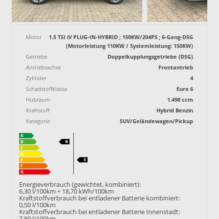
Motor
1.5 TSI iV PLUG-IN-HYBRID ; 150KW/204PS ; 6-Gang-DSG
(Motorleistung 110KW / Systemleistung: 150KW)
Getriebe
Doppelkupplungsgetriebe (DSG)
Antriebsachse
Frontantrieb
Zylinder
4
Schadstoffklasse
Euro 6
Hubraum
1.498 ccm
Kraftstoff
Hybrid Benzin
Kategorie
SUV/Geländewagen/Pickup
Energieverbrauch (gewichtet, kombiniert):
6,30 l/100km + 18,70 kWh/100km
Kraftstoffverbrauch bei entladener Batterie kombiniert:
0,50 l/100km
Kraftstoffverbrauch bei entladener Batterie Innenstadt:
7,80 l/100km