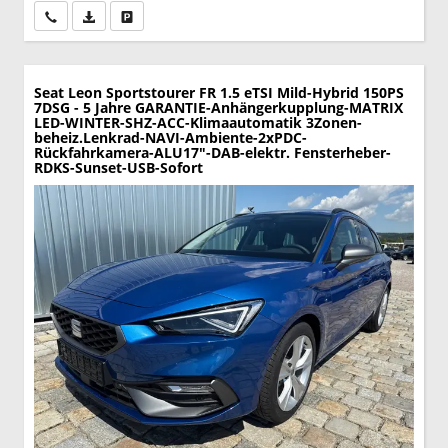
Wir rufen Sie an
PDF-Datei, Fahrzeugexposé drucken
Drucken, parken oder vergleichen
Seat Leon Sportstourer
FR 1.5 eTSI Mild-Hybrid 150PS
7DSG - 5 Jahre GARANTIE-Anhängerkupplung-MATRIX
LED-WINTER-SHZ-ACC-Klimaautomatik 3Zonen-
beheiz.Lenkrad-NAVI-Ambiente-2xPDC-
Rückfahrkamera-ALU17"-DAB-elektr. Fensterheber-
RDKS-Sunset-USB-Sofort