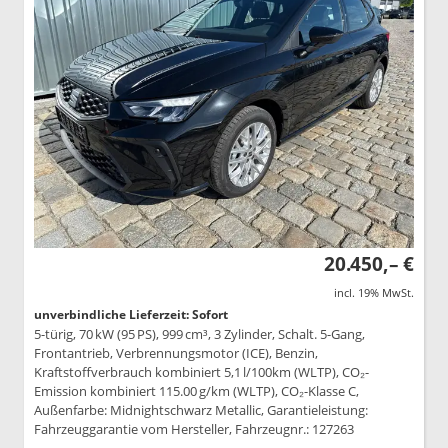
20.450,– €
incl. 19% MwSt.
unverbindliche Lieferzeit: Sofort
5-türig, 70 kW (95 PS), 999 cm³, 3 Zylinder, Schalt. 5-Gang,
Frontantrieb, Verbrennungsmotor (ICE), Benzin,
Kraftstoffverbrauch kombiniert 5,1 l/100km (WLTP), CO₂-
Emission kombiniert 115.00 g/km (WLTP), CO₂-Klasse C,
Außenfarbe: Midnightschwarz Metallic, Garantieleistung:
Fahrzeuggarantie vom Hersteller, Fahrzeugnr.: 127263