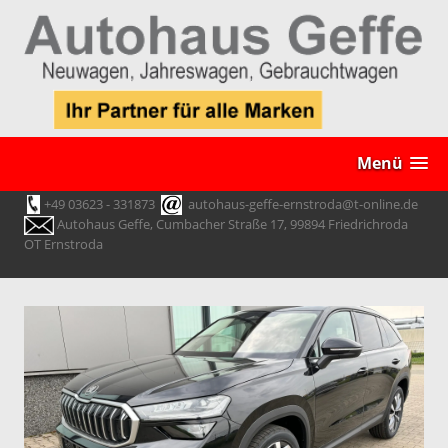
Menü
+49 03623 - 331873
autohaus-geffe-ernstroda@t-online.de
Autohaus Geffe, Cumbacher Straße 17, 99894 Friedrichroda
OT Ernstroda