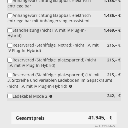
Anhängevorrichtung klappbar, elektrisch
1.155,– €
entriegelbar
Anhängevorrichtung klappbar, elektrisch
1.485,– €
entriegelbar mit Anhängerrangierassistent
Standheizung (nicht i.V. mit iV Plug-In-
1.469,– €
Hybrid)
Reserverad (Stahlfelge, Notrad) (nicht i.V. mit
215,– €
iV Plug-In-Hybrid)
Reserverad (Stahlfelge, platzsparend) (nicht
215,– €
i.V. mit iV Plug-In-Hybrid)
Reserverad (Stahlfelge, platzsparend) (i.V. mit
215,– €
3. Sitzreihe und variablen Ladeboden im Gepäckraum)
(i.V.
(nicht i.V. mit iV Plug-In-Hybrid)
mit
(nur
242,– €
Ladekabel Mode 2
3.
i.V.
Sitzreihe
mit
und
iV
variablen
41.945,– €
Plug-
Gesamtpreis
Ladeboden
In-
im
incl. 19% MwSt.