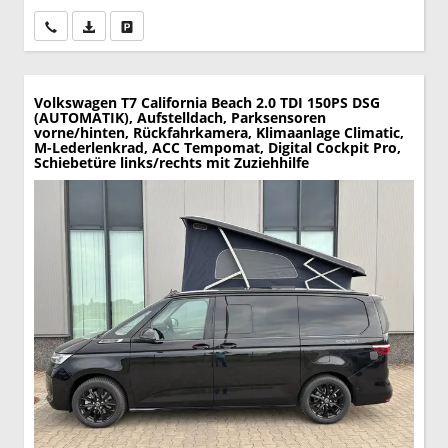
Wir rufen Sie an
PDF-Datei, Fahrzeugexposé drucken
Drucken, parken oder vergleichen
Volkswagen T7 California
Beach 2.0 TDI 150PS DSG
(AUTOMATIK), Aufstelldach, Parksensoren
vorne/hinten, Rückfahrkamera, Klimaanlage Climatic,
M-Lederlenkrad, ACC Tempomat, Digital Cockpit Pro,
Schiebetüre links/rechts mit Zuziehhilfe