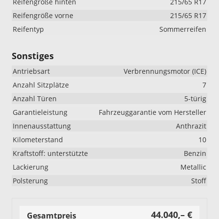
Reifengröße hinten
215/65 R17
Reifengröße vorne
215/65 R17
Reifentyp
Sommerreifen
Sonstiges
Antriebsart
Verbrennungsmotor (ICE)
Anzahl Sitzplätze
7
Anzahl Türen
5-türig
Garantieleistung
Fahrzeuggarantie vom Hersteller
Innenausstattung
Anthrazit
Kilometerstand
10
Kraftstoff: unterstützte
Benzin
Lackierung
Metallic
Polsterung
Stoff
44.040,– €
Gesamtpreis