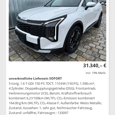
31.340,– €
incl. 19% MwSt.
unverbindliche Lieferzeit: SOFORT
5-türig, 1.6 T-GDI 150 PS 7DCT, 110 kW (150 PS), 1.598 cm³,
4 Zylinder, Doppelkupplungsgetriebe (DSG), Frontantrieb,
Verbrennungsmotor (ICE), Benzin, Kraftstoffverbrauch
kombiniert 6,2 l/100km (WLTP), CO₂-Emission kombiniert
164.00 g/km (WLTP), CO₂-Klasse F, Außenfarbe: Weiss Metallic,
Zustand, Aussehen: 1, sehr gut, Nichtraucher-Fahrzeug,
Zustand: unfallfrei, Fahrzeugnr.: 133097