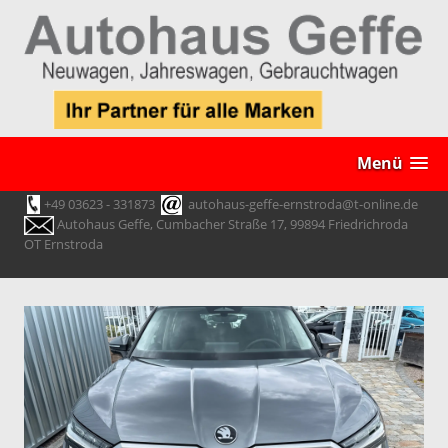
Menü
+49 03623 - 331873
autohaus-geffe-ernstroda@t-online.de
Autohaus Geffe, Cumbacher Straße 17, 99894 Friedrichroda
OT Ernstroda