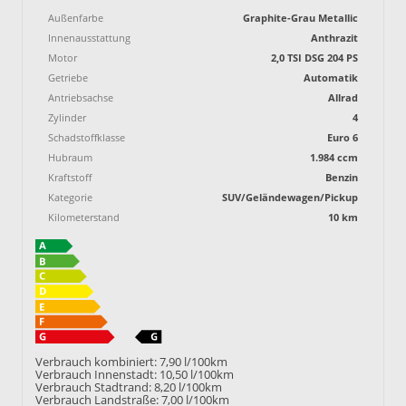
Außenfarbe
Graphite-Grau Metallic
Innenausstattung
Anthrazit
Motor
2,0 TSI DSG 204 PS
Getriebe
Automatik
Antriebsachse
Allrad
Zylinder
4
Schadstoffklasse
Euro 6
Hubraum
1.984 ccm
Kraftstoff
Benzin
Kategorie
SUV/Geländewagen/Pickup
Kilometerstand
10 km
Verbrauch kombiniert:
7,90 l/100km
Verbrauch Innenstadt:
10,50 l/100km
Verbrauch Stadtrand:
8,20 l/100km
Verbrauch Landstraße:
7,00 l/100km