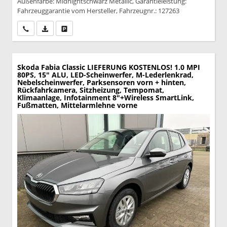
Außenfarbe: Midnightschwarz Metallic, Garantieleistung:
Fahrzeuggarantie vom Hersteller, Fahrzeugnr.: 127263
Wir rufen Sie an
PDF-Datei, Fahrzeugexposé drucken
Drucken, parken oder vergleichen
Skoda Fabia
Classic LIEFERUNG KOSTENLOS! 1.0 MPI
80PS, 15" ALU, LED-Scheinwerfer, M-Lederlenkrad,
Nebelscheinwerfer, Parksensoren vorn + hinten,
Rückfahrkamera, Sitzheizung, Tempomat,
Klimaanlage, Infotainment 8"+Wireless SmartLink,
Fußmatten, Mittelarmlehne vorne