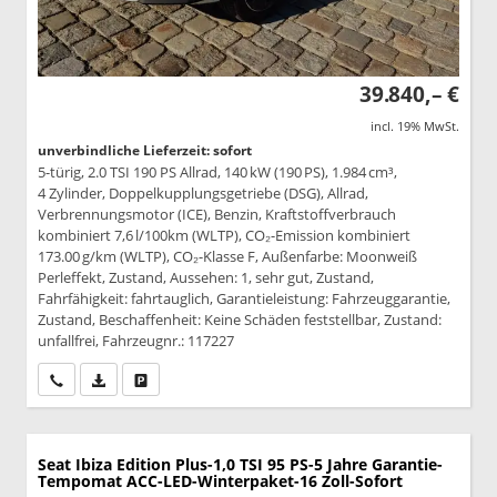
39.840,– €
incl. 19% MwSt.
unverbindliche Lieferzeit: sofort
5-türig, 2.0 TSI 190 PS Allrad, 140 kW (190 PS), 1.984 cm³,
4 Zylinder, Doppelkupplungsgetriebe (DSG), Allrad,
Verbrennungsmotor (ICE), Benzin, Kraftstoffverbrauch
kombiniert 7,6 l/100km (WLTP), CO₂-Emission kombiniert
173.00 g/km (WLTP), CO₂-Klasse F, Außenfarbe: Moonweiß
Perleffekt, Zustand, Aussehen: 1, sehr gut, Zustand,
Fahrfähigkeit: fahrtauglich, Garantieleistung: Fahrzeuggarantie,
Zustand, Beschaffenheit: Keine Schäden feststellbar, Zustand:
unfallfrei, Fahrzeugnr.: 117227
Wir rufen Sie an
PDF-Datei, Fahrzeugexposé drucken
Drucken, parken oder vergleichen
Seat Ibiza
Edition Plus-1,0 TSI 95 PS-5 Jahre Garantie-
Tempomat ACC-LED-Winterpaket-16 Zoll-Sofort