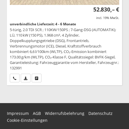
52.830,– €
incl. 19% MwSt.
unverbindliche Lieferzeit: 4 - 6 Monate
5-türig, 2.0 TDI SCR ; 110KW/150PS ; 7-Gang-DSG (AUTOMATIK);
LÜ, 110 kW (150 PS), 1.968 cm³, 4 Zylinder,
Doppelkupplungsgetriebe (DSG), Frontantrieb,
Verbrennungsmotor (ICE), Diesel, Kraftstoffverbrauch
kombiniert 6,6 l/100km (WLTP), CO₂-Emission kombiniert
173.00 g/km (WLTP), CO₂-Klasse F, Qualitätssiegel: BVFK-Siegel,
Garantieleistung: Fahrzeuggarantie vom Hersteller, Fahrzeugnr.:
132991
Wir rufen Sie an
PDF-Datei, Fahrzeugexposé drucken
Drucken, parken oder vergleichen
Impressum
AGB
Widerrufsbelehrung
Datenschutz
Cookie-Einstellungen