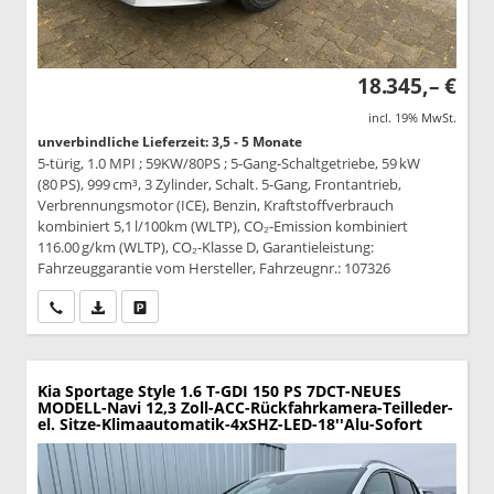
18.345,– €
incl. 19% MwSt.
unverbindliche Lieferzeit: 3,5 - 5 Monate
5-türig, 1.0 MPI ; 59KW/80PS ; 5-Gang-Schaltgetriebe, 59 kW
(80 PS), 999 cm³, 3 Zylinder, Schalt. 5-Gang, Frontantrieb,
Verbrennungsmotor (ICE), Benzin, Kraftstoffverbrauch
kombiniert 5,1 l/100km (WLTP), CO₂-Emission kombiniert
116.00 g/km (WLTP), CO₂-Klasse D, Garantieleistung:
Fahrzeuggarantie vom Hersteller, Fahrzeugnr.: 107326
Wir rufen Sie an
PDF-Datei, Fahrzeugexposé drucken
Drucken, parken oder vergleichen
Kia Sportage
Style 1.6 T-GDI 150 PS 7DCT-NEUES
MODELL-Navi 12,3 Zoll-ACC-Rückfahrkamera-Teilleder-
el. Sitze-Klimaautomatik-4xSHZ-LED-18''Alu-Sofort