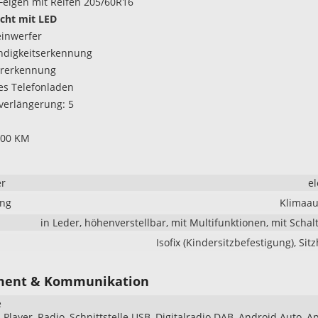
Felgen mit Reifen 205/60R16
icht mit LED
inwerfer
ndigkeitserkennung
rerkennung
es Telefonladen
verlängerung: 5
000 KM
er
el
ung
Klimaau
in Leder, höhenverstellbar, mit Multifunktionen, mit Scha
Isofix (Kindersitzbefestigung), Sit
ment & Kommunikation
e
Player, Radio, Schnittstelle USB, Digitalradio DAB, Android Auto, A