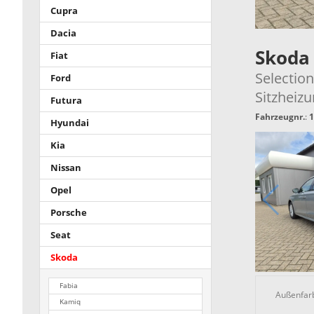
Cupra
Dacia
Skoda
Fiat
Selectio
Ford
Sitzheiz
Futura
Fahrzeugnr.
:
1
Hyundai
Kia
Nissan
Opel
Porsche
Seat
Skoda
Fabia
Außenfar
Kamiq