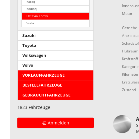
Karoq
Innenauss
Kodiaq
Motor
Octavia Combi
Scala
Getriebe
Antriebs
Suzuki
Schadstof
Toyota
Hubraum
Volkswagen
Kraftstoff
Volvo
Kategorie
Kilometer
VORLAUFFAHRZEUGE
Erstzulas
BESTELLFAHRZEUGE
Zustand
GEBRAUCHTFAHRZEUGE
1823 Fahrzeuge
A
Anmelden
S
M