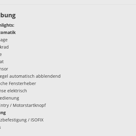
ibung
hlights:
tomatik
lage
krad
e
at
nsor
egel automatisch abblendend
ische Fensterheber
se elektrisch
bedienung
Entry / Motorstartknopf
ung
tzbefestigung / ISOFIX
s