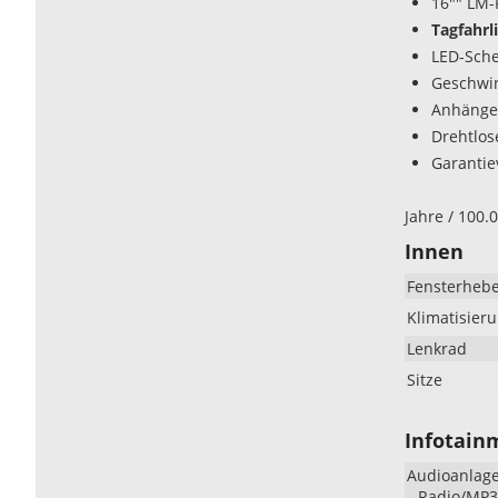
16"" LM-
Tagfahrl
LED-Sche
Geschwi
Anhänge
Drehtlos
Garantie
Jahre / 100.
Innen
Fensterheb
Klimatisier
Lenkrad
Sitze
Infotain
Audioanlag
Radio/MP3-