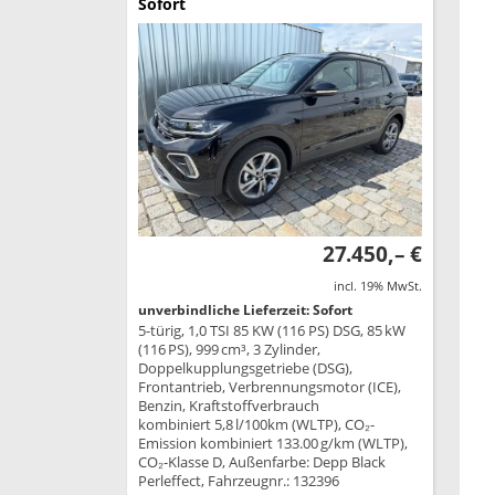
Sofort
27.450,– €
incl. 19% MwSt.
unverbindliche Lieferzeit: Sofort
5-türig, 1,0 TSI 85 KW (116 PS) DSG, 85 kW
(116 PS), 999 cm³, 3 Zylinder,
Doppelkupplungsgetriebe (DSG),
Frontantrieb, Verbrennungsmotor (ICE),
Benzin, Kraftstoffverbrauch
kombiniert 5,8 l/100km (WLTP), CO₂-
Emission kombiniert 133.00 g/km (WLTP),
CO₂-Klasse D, Außenfarbe: Depp Black
Perleffect, Fahrzeugnr.: 132396