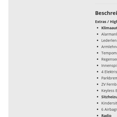
Beschre
Extras / Hig
Klimaau
Alarman
Lederlen
Armlehn
Tempom
Regense
Innenspi
4 Elektr
Parkbrem
ZV Fern
Keyless 
Sitzheiz
Kindersi
6 Airbag
Radio