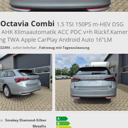
 Octavia Combi
1.5 TSI 150PS m-HEV DSG
n AHK Klimaautomatik ACC PDC v+h Rückf.Kamer
ung TWA Apple CarPlay Android Auto 16"LM
32494
,
sofort lieferbar
,
Fahrzeug mit Tageszulassung
be
Smokey Diamond-Silber
Metallic