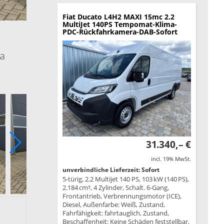
Fiat Ducato
L4H2 MAXI 15mc 2.2
MultiJet 140PS Tempomat-Klima-
PDC-Rückfahrkamera-DAB-Sofort
a
31.340,– €
incl. 19% MwSt.
unverbindliche Lieferzeit: Sofort
5-türig, 2.2 Multijet 140 PS, 103 kW (140 PS),
2.184 cm³, 4 Zylinder, Schalt. 6-Gang,
Frontantrieb, Verbrennungsmotor (ICE),
Diesel, Außenfarbe: Weiß, Zustand,
Fahrfähigkeit: fahrtauglich, Zustand,
Beschaffenheit: Keine Schäden feststellbar,