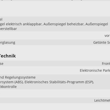
el
el elektrisch anklappbar, Außenspiegel beheizbar, Außenspiegel
verstellbar
vo
erglasung
Getönte S
Technik
se
Fron
Elektronische Pa
und Regelungssysteme
ersystem (ABS), Elektronisches Stabilitäts-Programm (ESP),
kkontrolle
e
Leichtmet