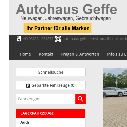
+49 03623 - 331873
autohaus-geffe-ernstroda@t-online.d
Home
Kontakt
Fragen & Antworten
Info's zu
Schnellsuche
Geparkte Fahrzeuge (
0
)
Fahrzeugnr.
LAGERFAHRZEUGE
Audi