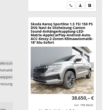
Wir rufen Sie an
PDF-Datei, Fahrzeu
Drucken, park
Skoda Karoq
Sportline 1,5 TSI 150 PS
DSG Navi-4x Sitzheizung-Canton
Sound-Anhängerkupplung-LED-
Matrix-AppleCarPlay-Android-Auto-
ACC-Kessy-2-Zonen-Klimaautomatik-
18''Alu-Sofort
ektrisch
tomatik
ltwippen
zheizung
38.650,– €
incl. 19% MwSt.
pple