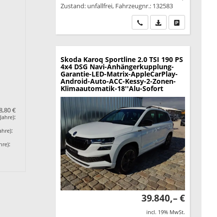
Zustand: unfallfrei, Fahrzeugnr.: 132583
Wir rufen Sie an
PDF-Datei, Fahrzeu
Drucken, park
Skoda Karoq
Sportline 2.0 TSI 190 PS
4x4 DSG Navi-Anhängerkupplung-
Garantie-LED-Matrix-AppleCarPlay-
Android-Auto-ACC-Kessy-2-Zonen-
Klimaautomatik-18''Alu-Sofort
8,80 €
:
Jahre)
:
ahre)
:
hre)
39.840,– €
incl. 19% MwSt.