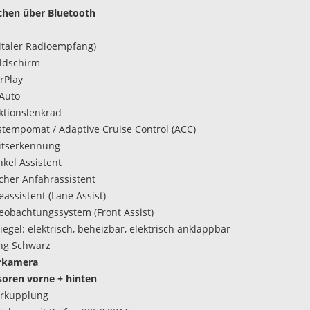
chen über Bluetooth
italer Radioempfang)
ldschirm
rPlay
Auto
ktionslenkrad
tempomat / Adaptive Cruise Control (ACC)
itserkennung
nkel Assistent
her Anfahrassistent
assistent (Lane Assist)
obachtungssystem (Front Assist)
egel: elektrisch, beheizbar, elektrisch anklappbar
ng Schwarz
rkamera
oren vorne + hinten
rkupplung