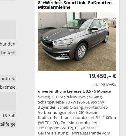
8"+Wireless SmartLink, Fußmatten,
Mittelarmlehne
rhanden
cheiben
19.450,– €
tantrieb
incl. 19% MwSt.
rkbremse
unverbindliche Lieferzeit: 3,5 - 5 Monate
5-türig, 1.0 TSI ; 70kW/95PS ; 5-Gang-
Schaltgetriebe, 70 kW (95 PS), 999 cm³,
3 Zylinder, Schalt. 5-Gang, Frontantrieb,
Verbrennungsmotor (ICE), Benzin,
16 Zoll
Kraftstoffverbrauch kombiniert 5,1 l/100km
(WLTP), CO₂-Emission kombiniert
allfelge
115.00 g/km (WLTP), CO₂-Klasse C,
Garantieleistung: Fahrzeuggarantie vom