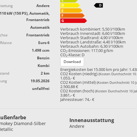
tattung
Andere
110 kW (150 PS), Automatik,
Frontantrieb
Automatik
Verbrauch kombiniert:
5,50 l/100km
Verbrauch Innenstadt:
6,60 l/100km
achse
Frontantrieb
Verbrauch Stadtrand:
4,90 l/100km
Verbrauch Landstraße:
4,40 l/100km
fklasse
Euro 6
Verbrauch Autobahn:
6,30 l/100km
1.498 ccm
CO
-Emissionen:
117,00 g/km
2
CO
-Klasse:
D
2
Benzin
Download
Kombi
Energiekosten bei 15.000 km pro Jahr:
1.43
stand
2 km
CO2 Kosten (niedrig)
(Kosten Durchschnitt 10 
1.053,- €
sung
19.05.2026
CO2 Kosten (mittel)
(Kosten Durchschnitt 10 J
2.500,88 €
unfallfrei
CO2 Kosten (hoch)
(Kosten Durchschnitt 10 Ja
3.861,- €
Jahressteuer:
74,- €
ußenfarbe
Innenausstattung
mokey Diamond-Silber
Andere
etallic