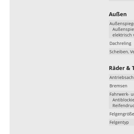
Außen
Außenspieg
Außenspieg
elektrisch 
Dachreling
Scheiben, V
Räder & 
Antriebsach
Bremsen
Fahrwerk- 
Antiblocki
Reifendruc
Felgengröß
Felgentyp