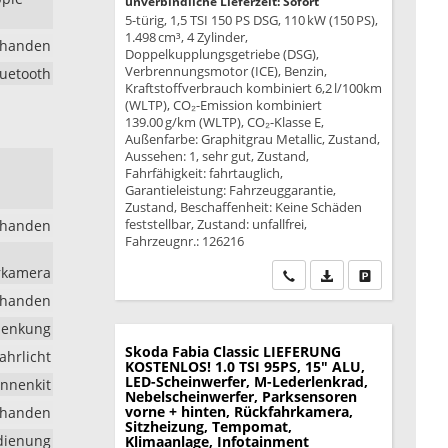
unverbindliche Lieferzeit: Sofort
5-türig, 1,5 TSI 150 PS DSG, 110 kW (150 PS),
1.498 cm³, 4 Zylinder,
rhanden
Doppelkupplungsgetriebe (DSG),
Verbrennungsmotor (ICE), Benzin,
luetooth
Kraftstoffverbrauch kombiniert 6,2 l/100km
(WLTP), CO₂-Emission kombiniert
139.00 g/km (WLTP), CO₂-Klasse E,
Außenfarbe: Graphitgrau Metallic, Zustand,
Aussehen: 1, sehr gut, Zustand,
Fahrfähigkeit: fahrtauglich,
Garantieleistung: Fahrzeuggarantie,
Zustand, Beschaffenheit: Keine Schäden
feststellbar, Zustand: unfallfrei,
rhanden
Fahrzeugnr.: 126216
hrkamera
Wir rufen Sie an
PDF-Datei, Fahrzeu
Drucken, park
rhanden
lenkung
Skoda Fabia
Classic LIEFERUNG
ahrlicht
KOSTENLOS! 1.0 TSI 95PS, 15" ALU,
LED-Scheinwerfer, M-Lederlenkrad,
nnenkit
Nebelscheinwerfer, Parksensoren
vorne + hinten, Rückfahrkamera,
rhanden
Sitzheizung, Tempomat,
edienung
Klimaanlage, Infotainment