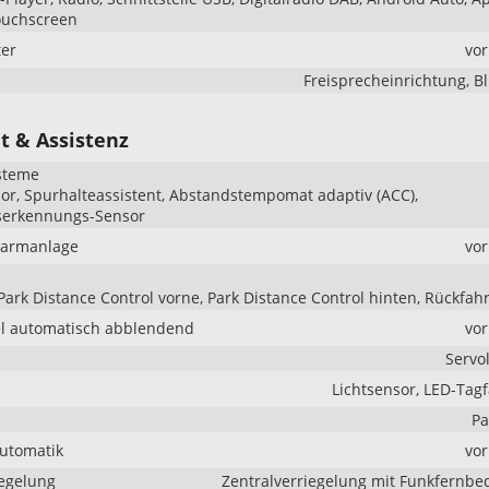
ouchscreen
er
vo
Freisprecheinrichtung, B
t & Assistenz
steme
r, Spurhalteassistent, Abstandstempomat adaptiv (ACC),
serkennungs-Sensor
larmanlage
vo
Park Distance Control vorne, Park Distance Control hinten, Rückfa
l automatisch abblendend
vo
Servo
Lichtsensor, LED-Tagf
Pa
Automatik
vo
iegelung
Zentralverriegelung mit Funkfernb