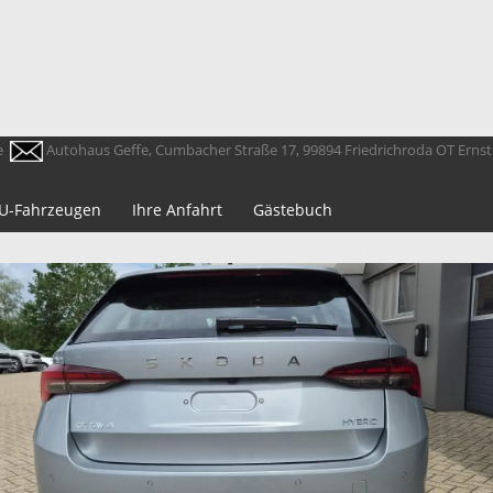
e
Autohaus Geffe, Cumbacher Straße 17, 99894 Friedrichroda OT Erns
 EU-Fahrzeugen
Ihre Anfahrt
Gästebuch