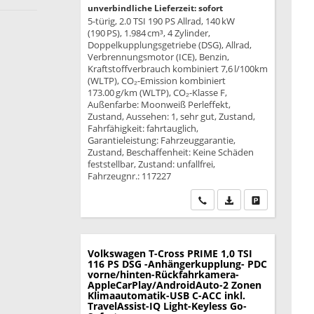
unverbindliche Lieferzeit: sofort
5-türig, 2.0 TSI 190 PS Allrad, 140 kW
(190 PS), 1.984 cm³, 4 Zylinder,
Doppelkupplungsgetriebe (DSG), Allrad,
Verbrennungsmotor (ICE), Benzin,
Kraftstoffverbrauch kombiniert 7,6 l/100km
(WLTP), CO₂-Emission kombiniert
173.00 g/km (WLTP), CO₂-Klasse F,
Außenfarbe: Moonweiß Perleffekt,
Zustand, Aussehen: 1, sehr gut, Zustand,
Fahrfähigkeit: fahrtauglich,
Garantieleistung: Fahrzeuggarantie,
Zustand, Beschaffenheit: Keine Schäden
feststellbar, Zustand: unfallfrei,
Fahrzeugnr.: 117227
Wir rufen Sie an
PDF-Datei, Fahrzeu
Drucken, park
Volkswagen T-Cross
PRIME 1,0 TSI
116 PS DSG -Anhängerkupplung- PDC
vorne/hinten-Rückfahrkamera-
AppleCarPlay/AndroidAuto-2 Zonen
Klimaautomatik-USB C-ACC inkl.
TravelAssist-IQ Light-Keyless Go-