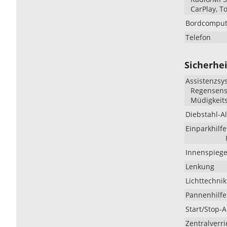
CarPlay, T
Bordcomput
Telefon
Sicherhei
Assistenzsy
Regensenso
Müdigkeit
Diebstahl-A
Einparkhilfe
Innenspiege
Lenkung
Lichttechnik
Pannenhilfe
Start/Stop-
Zentralverr