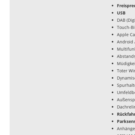
Freispre
USB
DAB (Dig
Touch-Bi
Apple Ca
Android 
Multifun
Abstands
Müdigke
Toter Wi
Dynamisc
Spurhalte
Umfeldbe
Außenspi
Dachreli
Rückfah
Parksens
Anhänge