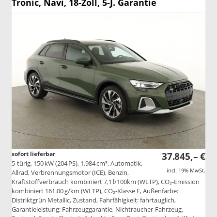
Tronic, Navi, 18-Zoll, 5-J. Garantie
sofort lieferbar
37.845,– €
5-türig, 150 kW (204 PS), 1.984 cm³, Automatik,
incl. 19% MwSt.
Allrad, Verbrennungsmotor (ICE), Benzin,
Kraftstoffverbrauch kombiniert 7,1 l/100km (WLTP), CO₂-Emission
kombiniert 161.00 g/km (WLTP), CO₂-Klasse F, Außenfarbe:
Distriktgrün Metallic, Zustand, Fahrfähigkeit: fahrtauglich,
Garantieleistung: Fahrzeuggarantie, Nichtraucher-Fahrzeug,