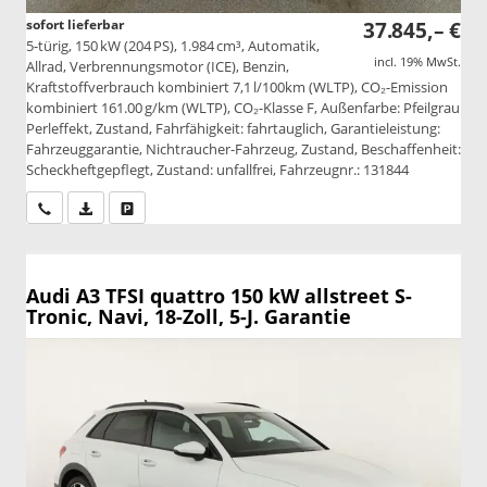
sofort lieferbar
37.845,– €
5-türig, 150 kW (204 PS), 1.984 cm³, Automatik,
incl. 19% MwSt.
Allrad, Verbrennungsmotor (ICE), Benzin,
Kraftstoffverbrauch kombiniert 7,1 l/100km (WLTP), CO₂-Emission
kombiniert 161.00 g/km (WLTP), CO₂-Klasse F, Außenfarbe: Pfeilgrau
Perleffekt, Zustand, Fahrfähigkeit: fahrtauglich, Garantieleistung:
Fahrzeuggarantie, Nichtraucher-Fahrzeug, Zustand, Beschaffenheit:
Scheckheftgepflegt, Zustand: unfallfrei, Fahrzeugnr.: 131844
Wir rufen Sie an
PDF-Datei, Fahrzeugexposé drucken
Drucken, parken oder vergleichen
Audi A3
TFSI quattro 150 kW allstreet S-
Tronic, Navi, 18-Zoll, 5-J. Garantie