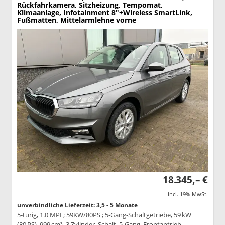
Rückfahrkamera, Sitzheizung, Tempomat,
Klimaanlage, Infotainment 8"+Wireless SmartLink,
Fußmatten, Mittelarmlehne vorne
18.345,– €
incl. 19% MwSt.
unverbindliche Lieferzeit: 3,5 - 5 Monate
5-türig, 1.0 MPI ; 59KW/80PS ; 5-Gang-Schaltgetriebe, 59 kW
(80 PS), 999 cm³, 3 Zylinder, Schalt. 5-Gang, Frontantrieb,