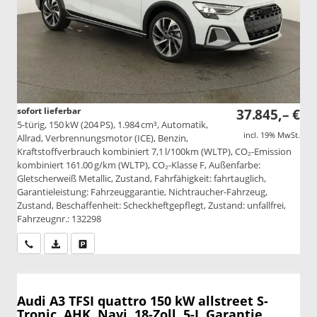
sofort lieferbar
37.845,– €
5-türig, 150 kW (204 PS), 1.984 cm³, Automatik,
incl. 19% MwSt.
Allrad, Verbrennungsmotor (ICE), Benzin,
Kraftstoffverbrauch kombiniert 7,1 l/100km (WLTP), CO₂-Emission
kombiniert 161.00 g/km (WLTP), CO₂-Klasse F, Außenfarbe:
Gletscherweiß Metallic, Zustand, Fahrfähigkeit: fahrtauglich,
Garantieleistung: Fahrzeuggarantie, Nichtraucher-Fahrzeug,
Zustand, Beschaffenheit: Scheckheftgepflegt, Zustand: unfallfrei,
Fahrzeugnr.: 132298
Wir rufen Sie an
PDF-Datei, Fahrzeugexposé drucken
Drucken, parken oder vergleichen
Audi A3
TFSI quattro 150 kW allstreet S-
Tronic, AHK, Navi, 18-Zoll, 5-J. Garantie