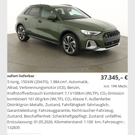
sofort lieferbar
37.345,– €
5-türig, 150 kW (204 PS), 1.984 cm³, Automatik,
incl. 19% MwSt.
Allrad, Verbrennungsmotor (ICE), Benzin,
Kraftstoffverbrauch kombiniert 7,1 l/100km (WLTP), CO₂-Emission
kombiniert 161.00 g/km (WLTP), CO₂-Klasse F, Außenfarbe:
Distriktgrün Metallic, Zustand, Fahrfähigkeit: fahrtauglich,
Garantieleistung: Fahrzeuggarantie, Nichtraucher-Fahrzeug,
Zustand, Beschaffenheit: Scheckheftgepflegt, Zustand: unfallfrei,
Erstzulassung: 01.05.2026, Kilometerstand: 1.100 km, Fahrzeugnr.:
132835