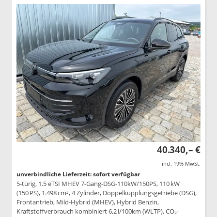
40.340,– €
incl. 19% MwSt.
unverbindliche Lieferzeit: sofort verfügbar
5-türig, 1.5 eTSI MHEV 7-Gang-DSG-110kW/150PS, 110 kW
(150 PS), 1.498 cm³, 4 Zylinder, Doppelkupplungsgetriebe (DSG),
Frontantrieb, Mild-Hybrid (MHEV), Hybrid Benzin,
Kraftstoffverbrauch kombiniert 6,2 l/100km (WLTP), CO₂-