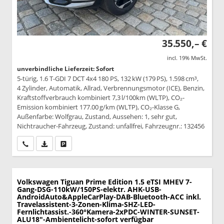
35.550,– €
incl. 19% MwSt.
unverbindliche Lieferzeit: Sofort
5-türig, 1.6 T-GDI 7 DCT 4x4 180 PS, 132 kW (179 PS), 1.598 cm³,
4 Zylinder, Automatik, Allrad, Verbrennungsmotor (ICE), Benzin,
Kraftstoffverbrauch kombiniert 7,3 l/100km (WLTP), CO₂-
Emission kombiniert 177.00 g/km (WLTP), CO₂-Klasse G,
Außenfarbe: Wolfgrau, Zustand, Aussehen: 1, sehr gut,
Nichtraucher-Fahrzeug, Zustand: unfallfrei, Fahrzeugnr.: 132456
Wir rufen Sie an
PDF-Datei, Fahrzeugexposé drucken
Drucken, parken oder vergleichen
Volkswagen Tiguan
Prime Edition 1.5 eTSI MHEV 7-
Gang-DSG-110kW/150PS-elektr. AHK-USB-
AndroidAuto&AppleCarPlay-DAB-Bluetooth-ACC inkl.
Travelassistent-3-Zonen-Klima-SHZ-LED-
Fernlichtassist.-360°Kamera-2xPDC-WINTER-SUNSET-
ALU18"-Ambientelicht-sofort verfügbar