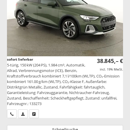
sofort lieferbar
38.845,– €
5-türig, 150 kW (204 PS), 1.984 cm³, Automatik,
incl. 19% MwSt.
Allrad, Verbrennungsmotor (ICE), Benzin,
Kraftstoffverbrauch kombiniert 7,1 l/100km (WLTP), CO₂-Emission
kombiniert 161.00 g/km (WLTP), CO₂-Klasse F, Außenfarbe:
Distriktgrün Metallic, Zustand, Fahrfähigkeit: fahrtauglich,
Garantieleistung: Fahrzeuggarantie, Nichtraucher-Fahrzeug,
Zustand, Beschaffenheit: Scheckheftgepflegt, Zustand: unfallfrei,
Fahrzeugnr.: 133273
Wir rufen Sie an
PDF-Datei, Fahrzeugexposé drucken
Drucken, parken oder vergleichen
Schnellsuche