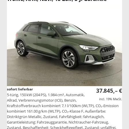
sofort lieferbar
37.845,– €
5-türig, 150 kW (204 PS), 1.984 cm³, Automatik,
incl. 19% MwSt.
Allrad, Verbrennungsmotor (ICE), Benzin,
Kraftstoffverbrauch kombiniert 7,1 l/100km (WLTP), CO₂-Emission
kombiniert 161.00 g/km (WLTP), CO₂-Klasse F, Außenfarbe:
Distriktgrün Metallic, Zustand, Fahrfähigkeit: fahrtauglich,
Garantieleistung: Fahrzeuggarantie, Nichtraucher-Fahrzeug,
Zustand, Beschaffenheit: Scheckheftgepflegt, Zustand: unfallfrei,