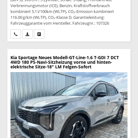
Verbrennungsmotor (ICE), Benzin, Kraftstoffverbrauch
kombiniert 5,1 l/100km (WLTP), CO₂-Emission kombiniert
116.00 g/km (WLTP), CO₂-Klasse D, Garantieleistung:
Fahrzeuggarantie vom Hersteller, Fahrzeugnr.: 107326
Wir rufen Sie an
PDF-Datei, Fahrzeugexposé drucken
Drucken, parken oder vergleichen
Kia Sportage
Neues Modell-GT-Line-1.6 T-GDI 7 DCT
4WD 180 PS-Navi-Sitzheizung vorne und hinten-
elektrische Sitze-18" LM Felgen-Sofort