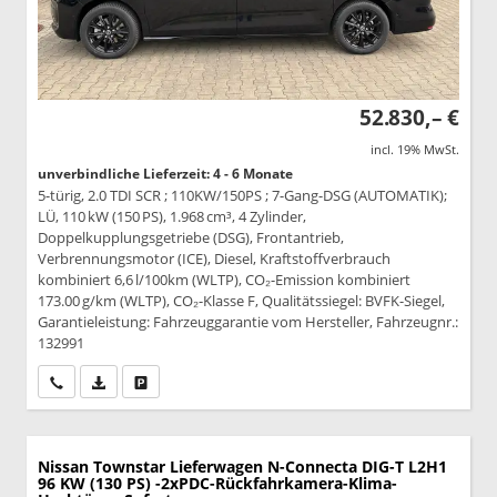
52.830,– €
incl. 19% MwSt.
unverbindliche Lieferzeit: 4 - 6 Monate
5-türig, 2.0 TDI SCR ; 110KW/150PS ; 7-Gang-DSG (AUTOMATIK);
LÜ, 110 kW (150 PS), 1.968 cm³, 4 Zylinder,
Doppelkupplungsgetriebe (DSG), Frontantrieb,
Verbrennungsmotor (ICE), Diesel, Kraftstoffverbrauch
kombiniert 6,6 l/100km (WLTP), CO₂-Emission kombiniert
173.00 g/km (WLTP), CO₂-Klasse F, Qualitätssiegel: BVFK-Siegel,
Garantieleistung: Fahrzeuggarantie vom Hersteller, Fahrzeugnr.:
132991
Wir rufen Sie an
PDF-Datei, Fahrzeugexposé drucken
Drucken, parken oder vergleichen
Nissan Townstar Lieferwagen
N-Connecta DIG-T L2H1
96 KW (130 PS) -2xPDC-Rückfahrkamera-Klima-