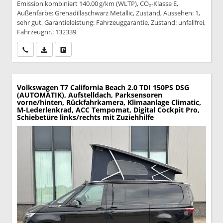
Emission kombiniert 140.00 g/km (WLTP), CO₂-Klasse E,
Außenfarbe: Grenadillaschwarz Metallic, Zustand, Aussehen: 1,
sehr gut, Garantieleistung: Fahrzeuggarantie, Zustand: unfallfrei,
Fahrzeugnr.: 132339
Wir rufen Sie an
PDF-Datei, Fahrzeugexposé drucken
Drucken, parken oder vergleichen
Volkswagen T7 California
Beach 2.0 TDI 150PS DSG
(AUTOMATIK), Aufstelldach, Parksensoren
vorne/hinten, Rückfahrkamera, Klimaanlage Climatic,
M-Lederlenkrad, ACC Tempomat, Digital Cockpit Pro,
Schiebetüre links/rechts mit Zuziehhilfe