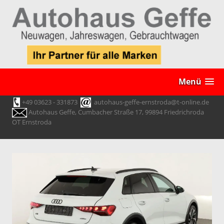
Menü
+49 03623 - 331873
autohaus-geffe-ernstroda@t-online.de
Autohaus Geffe, Cumbacher Straße 17, 99894 Friedrichroda
OT Ernstroda