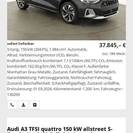
sofort lieferbar
37.845,– €
5-türig, 150 kW (204 PS), 1.984 cm³, Automatik,
incl. 19% MwSt.
Allrad, Verbrennungsmotor (ICE), Benzin,
Kraftstoffverbrauch kombiniert 7,1 l/100km (WLTP), CO₂-Emission
kombiniert 162.00 g/km (WLTP), CO₂-Klasse F, Außenfarbe:
Manhattan Grau Metallic, Zustand, Fahrfähigkeit: fahrtauglich,
Garantieleistung: Fahrzeuggarantie, Nichtraucher-Fahrzeug,
Zustand, Beschaffenheit: Scheckheftgepflegt, Zustand: unfallfrei,
Erstzulassung: 01.03.2026, Kilometerstand: 1.200 km, Fahrzeugnr.:
130209
Wir rufen Sie an
PDF-Datei, Fahrzeugexposé drucken
Drucken, parken oder vergleichen
Audi A3
TFSI quattro 150 kW allstreet S-