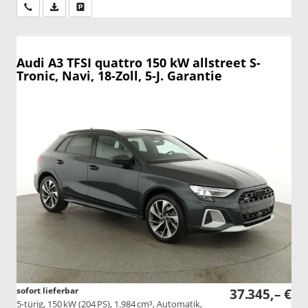
Wir rufen Sie an
PDF-Datei, Fahrzeugexposé drucken
Drucken, parken oder vergleichen
Audi A3
TFSI quattro 150 kW allstreet S-
Tronic, Navi, 18-Zoll, 5-J. Garantie
sofort lieferbar
37.345,– €
5-türig, 150 kW (204 PS), 1.984 cm³, Automatik,