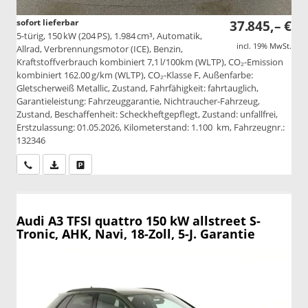
sofort lieferbar
37.845,– €
5-türig, 150 kW (204 PS), 1.984 cm³, Automatik,
incl. 19% MwSt.
Allrad, Verbrennungsmotor (ICE), Benzin,
Kraftstoffverbrauch kombiniert 7,1 l/100km (WLTP), CO₂-Emission
kombiniert 162.00 g/km (WLTP), CO₂-Klasse F, Außenfarbe:
Gletscherweiß Metallic, Zustand, Fahrfähigkeit: fahrtauglich,
Garantieleistung: Fahrzeuggarantie, Nichtraucher-Fahrzeug,
Zustand, Beschaffenheit: Scheckheftgepflegt, Zustand: unfallfrei,
Erstzulassung: 01.05.2026, Kilometerstand: 1.100 km, Fahrzeugnr.:
132346
Wir rufen Sie an
PDF-Datei, Fahrzeugexposé drucken
Drucken, parken oder vergleichen
Audi A3
TFSI quattro 150 kW allstreet S-
Tronic, AHK, Navi, 18-Zoll, 5-J. Garantie