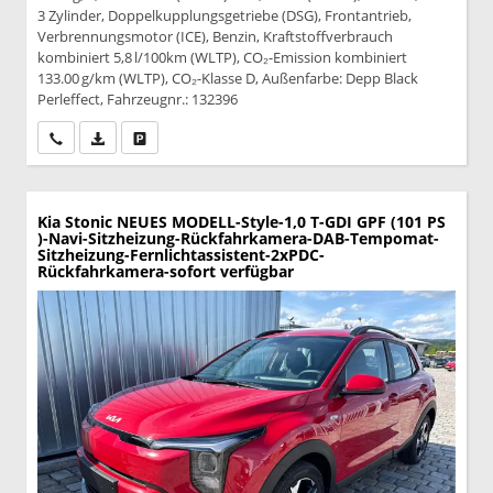
3 Zylinder, Doppelkupplungsgetriebe (DSG), Frontantrieb,
Verbrennungsmotor (ICE), Benzin, Kraftstoffverbrauch
kombiniert 5,8 l/100km (WLTP), CO₂-Emission kombiniert
133.00 g/km (WLTP), CO₂-Klasse D, Außenfarbe: Depp Black
Perleffect, Fahrzeugnr.: 132396
Wir rufen Sie an
PDF-Datei, Fahrzeugexposé drucken
Drucken, parken oder vergleichen
Kia Stonic
NEUES MODELL-Style-1,0 T-GDI GPF (101 PS
)-Navi-Sitzheizung-Rückfahrkamera-DAB-Tempomat-
Sitzheizung-Fernlichtassistent-2xPDC-
Rückfahrkamera-sofort verfügbar