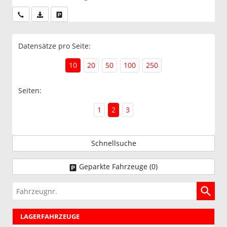
Wir rufen Sie an
PDF-Datei, Fahrzeugexposé drucken
Drucken, parken oder vergleichen
Datensätze pro Seite:
10
20
50
100
250
Seiten:
1
2
3
Schnellsuche
Geparkte Fahrzeuge (
0
)
Fahrzeugnr.
LAGERFAHRZEUGE