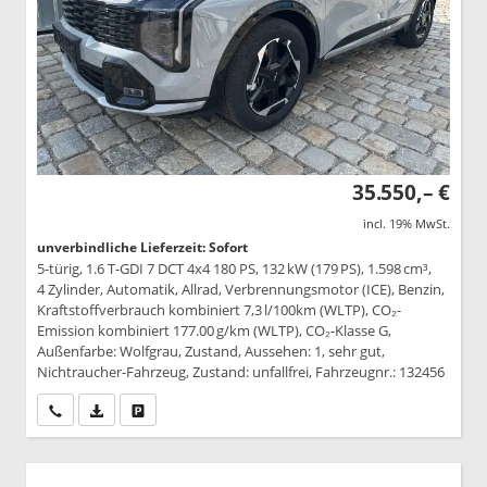
35.550,– €
incl. 19% MwSt.
unverbindliche Lieferzeit: Sofort
5-türig, 1.6 T-GDI 7 DCT 4x4 180 PS, 132 kW (179 PS), 1.598 cm³,
4 Zylinder, Automatik, Allrad, Verbrennungsmotor (ICE), Benzin,
Kraftstoffverbrauch kombiniert 7,3 l/100km (WLTP), CO₂-
Emission kombiniert 177.00 g/km (WLTP), CO₂-Klasse G,
Außenfarbe: Wolfgrau, Zustand, Aussehen: 1, sehr gut,
Nichtraucher-Fahrzeug, Zustand: unfallfrei, Fahrzeugnr.: 132456
Wir rufen Sie an
PDF-Datei, Fahrzeugexposé drucken
Drucken, parken oder vergleichen