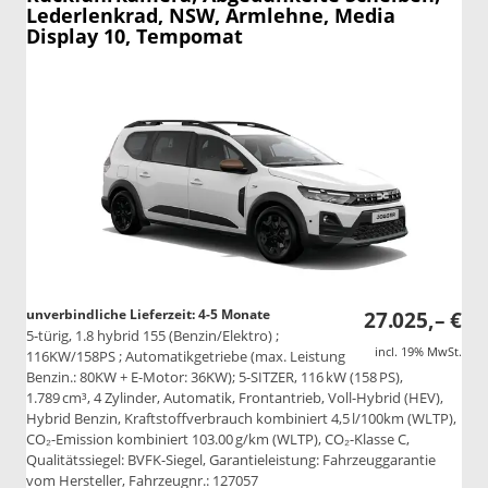
Lederlenkrad, NSW, Armlehne, Media
Display 10, Tempomat
unverbindliche Lieferzeit: 4-5 Monate
27.025,– €
5-türig, 1.8 hybrid 155 (Benzin/Elektro) ;
incl. 19% MwSt.
116KW/158PS ; Automatikgetriebe (max. Leistung
Benzin.: 80KW + E-Motor: 36KW); 5-SITZER, 116 kW (158 PS),
1.789 cm³, 4 Zylinder, Automatik, Frontantrieb, Voll-Hybrid (HEV),
Hybrid Benzin, Kraftstoffverbrauch kombiniert 4,5 l/100km (WLTP),
CO₂-Emission kombiniert 103.00 g/km (WLTP), CO₂-Klasse C,
Qualitätssiegel: BVFK-Siegel, Garantieleistung: Fahrzeuggarantie
vom Hersteller, Fahrzeugnr.: 127057