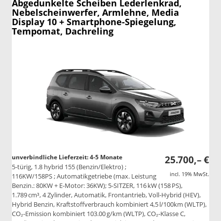
Abgedunkelte Scheiben Lederlenkrad,
Nebelscheinwerfer, Armlehne, Media
Display 10 + Smartphone-Spiegelung,
Tempomat, Dachreling
unverbindliche Lieferzeit: 4-5 Monate
25.700,– €
5-türig, 1.8 hybrid 155 (Benzin/Elektro) ;
incl. 19% MwSt.
116KW/158PS ; Automatikgetriebe (max. Leistung
Benzin.: 80KW + E-Motor: 36KW); 5-SITZER, 116 kW (158 PS),
1.789 cm³, 4 Zylinder, Automatik, Frontantrieb, Voll-Hybrid (HEV),
Hybrid Benzin, Kraftstoffverbrauch kombiniert 4,5 l/100km (WLTP),
CO₂-Emission kombiniert 103.00 g/km (WLTP), CO₂-Klasse C,