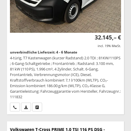
32.145,– €
incl. 19% MwSt.
unverbindliche Lieferzeit: 4 - 6 Monate
4-türig, T7 Kastenwagen (kurzer Radstand) 2.0 TDI ; 81KW/110PS
; 6-Gang-Schaltgetriebe ; Frontantrieb ; Radstand: 3.100 mm,
81 kW (110 PS), 1.996 cm³, 4 Zylinder, Schalt. 6-Gang,
Frontantrieb, Verbrennungsmotor (ICE), Diesel,
Kraftstoffverbrauch kombiniert 7,1 l/100km (WLTP), CO₂-
Emission kombiniert 186.00 g/km (WLTP), CO₂-Klasse G,
Garantieleistung: Fahrzeuggarantie vom Hersteller, Fahrzeugnr.:
111832
Wir rufen Sie an
PDF-Datei, Fahrzeugexposé drucken
Drucken, parken oder vergleichen
Volkswagen T-Cross
PRIME 1,0 TSI 116 PS DSG -