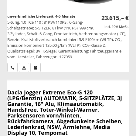
unverbindliche Lieferzeit: 4-5 Monate
23.615,– €
5-türig, 1.0 TCe 110 ; 81KW/110PS ; 6-Gang-
incl. 19% MwSt.
Schaltgetriebe; 5-SITZER, 81 kW (110 PS), 999 cm³,
3 Zylinder, Schalt. 6-Gang, Frontantrieb, Verbrennungsmotor (ICE),
Benzin, Kraftstoffverbrauch kombiniert 5,9 l/100km (WLTP), CO₂-
Emission kombiniert 135.00 g/km (WLTP), CO₂-Klasse D,
Qualitätssiegel: BVFK-Siegel, Garantieleistung: Fahrzeuggarantie
vom Hersteller, Fahrzeugnr.: 127059
Wir rufen Sie an
PDF-Datei, Fahrzeugexposé drucken
Drucken, parken oder vergleichen
Dacia Jogger
Extreme Eco-G 120
(LPG/Benzin) AUTOMATIK, 5-SITZPLÄTZE, 3J
Garantie, 16" Alu, Klimaautomatik,
HandsFree, Toter-Winkel-Warner,
Parksensoren vorn/hinten,
Rückfahrkamera, Abgedunkelte Scheiben,
Lederlenkrad, NSW, Armlehne, Media
Display 10, Tempomat