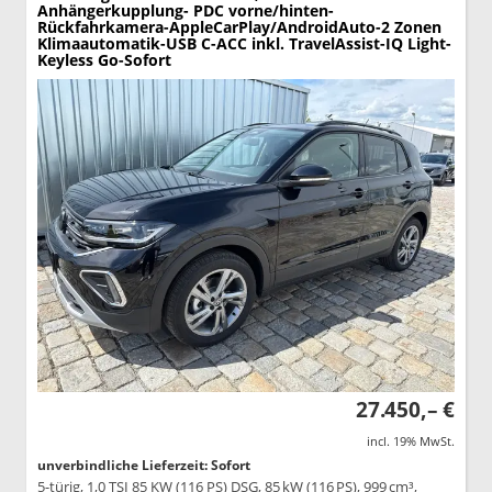
Anhängerkupplung- PDC vorne/hinten-
Rückfahrkamera-AppleCarPlay/AndroidAuto-2 Zonen
Klimaautomatik-USB C-ACC inkl. TravelAssist-IQ Light-
Keyless Go-Sofort
27.450,– €
incl. 19% MwSt.
unverbindliche Lieferzeit: Sofort
5-türig, 1,0 TSI 85 KW (116 PS) DSG, 85 kW (116 PS), 999 cm³,