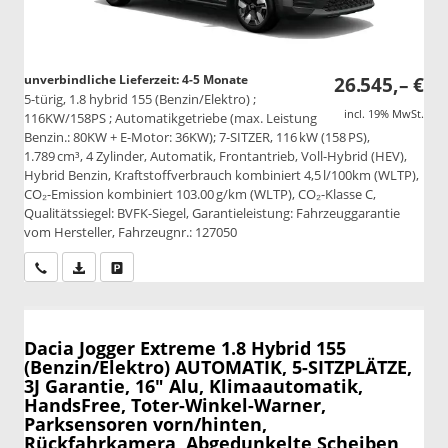
unverbindliche Lieferzeit: 4-5 Monate
26.545,– €
5-türig, 1.8 hybrid 155 (Benzin/Elektro) ;
incl. 19% MwSt.
116KW/158PS ; Automatikgetriebe (max. Leistung
Benzin.: 80KW + E-Motor: 36KW); 7-SITZER, 116 kW (158 PS),
1.789 cm³, 4 Zylinder, Automatik, Frontantrieb, Voll-Hybrid (HEV),
Hybrid Benzin, Kraftstoffverbrauch kombiniert 4,5 l/100km (WLTP),
CO₂-Emission kombiniert 103.00 g/km (WLTP), CO₂-Klasse C,
Qualitätssiegel: BVFK-Siegel, Garantieleistung: Fahrzeuggarantie
vom Hersteller, Fahrzeugnr.: 127050
Wir rufen Sie an
PDF-Datei, Fahrzeugexposé drucken
Drucken, parken oder vergleichen
Dacia Jogger
Extreme 1.8 Hybrid 155
(Benzin/Elektro) AUTOMATIK, 5-SITZPLÄTZE,
3J Garantie, 16" Alu, Klimaautomatik,
HandsFree, Toter-Winkel-Warner,
Parksensoren vorn/hinten,
Rückfahrkamera, Abgedunkelte Scheiben,