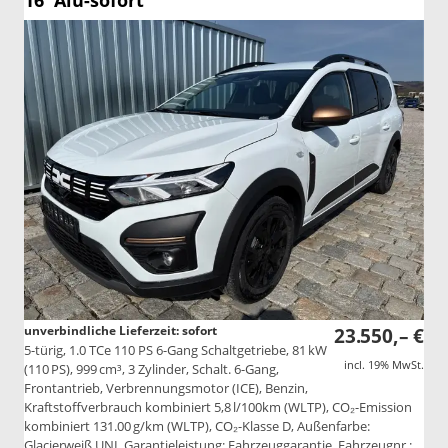
16''Alu-sofort
unverbindliche Lieferzeit: sofort
23.550,– €
5-türig, 1.0 TCe 110 PS 6-Gang Schaltgetriebe, 81 kW
incl. 19% MwSt.
(110 PS), 999 cm³, 3 Zylinder, Schalt. 6-Gang,
Frontantrieb, Verbrennungsmotor (ICE), Benzin,
Kraftstoffverbrauch kombiniert 5,8 l/100km (WLTP), CO₂-Emission
kombiniert 131.00 g/km (WLTP), CO₂-Klasse D, Außenfarbe:
Glacierweiß UNI, Garantieleistung: Fahrzeuggarantie, Fahrzeugnr.: