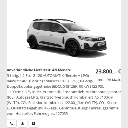
unverbindliche Lieferzeit: 4-5 Monate
23.800,– €
5-türig, 1.2 Eco-G 120 AUTOMATIK (Benzin + LPG) ;
incl. 19% MwSt.
84KW/114PS (Benzin) / 90KW/122PS (LPG) ; 6-Gang-
Doppelkupplungsgetriebe (EDC); 5-SITZER, 90 kW (122 PS),
1.199 cm³, 3 Zylinder, Automatik, Frontantrieb, Verbrennungsmotor
(ICE), Autogas LPG, Kraftstoffverbrauch kombiniert 7,5 l/100km
(WLTP), CO₂-Emission kombiniert 122.00 g/km (WLTP), CO₂-Klasse
D, Qualitätssiegel: BVFK-Siegel, Garantieleistung: Fahrzeuggarantie
vom Hersteller, Fahrzeugnr.: 127055
Wir rufen Sie an
PDF-Datei, Fahrzeugexposé drucken
Drucken, parken oder vergleichen