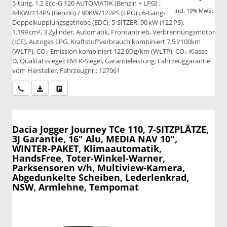
5-türig, 1.2 Eco-G 120 AUTOMATIK (Benzin + LPG) ;
incl. 19% MwSt.
84KW/114PS (Benzin) / 90KW/122PS (LPG) ; 6-Gang-
Doppelkupplungsgetriebe (EDC); 5-SITZER, 90 kW (122 PS),
1.199 cm³, 3 Zylinder, Automatik, Frontantrieb, Verbrennungsmotor
(ICE), Autogas LPG, Kraftstoffverbrauch kombiniert 7,5 l/100km
(WLTP), CO₂-Emission kombiniert 122.00 g/km (WLTP), CO₂-Klasse
D, Qualitätssiegel: BVFK-Siegel, Garantieleistung: Fahrzeuggarantie
vom Hersteller, Fahrzeugnr.: 127061
Wir rufen Sie an
PDF-Datei, Fahrzeugexposé drucken
Drucken, parken oder vergleichen
Dacia Jogger
Journey TCe 110, 7-SITZPLÄTZE,
3J Garantie, 16" Alu, MEDIA NAV 10",
WINTER-PAKET, Klimaautomatik,
HandsFree, Toter-Winkel-Warner,
Parksensoren v/h, Multiview-Kamera,
Abgedunkelte Scheiben, Lederlenkrad,
NSW, Armlehne, Tempomat