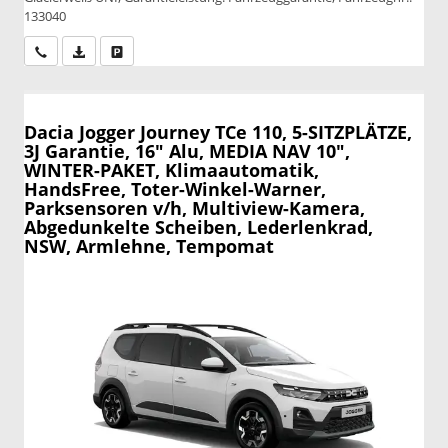
133040
Wir rufen Sie an
PDF-Datei, Fahrzeugexposé drucken
Drucken, parken oder vergleichen
Dacia Jogger
Journey TCe 110, 5-SITZPLÄTZE,
3J Garantie, 16" Alu, MEDIA NAV 10",
WINTER-PAKET, Klimaautomatik,
HandsFree, Toter-Winkel-Warner,
Parksensoren v/h, Multiview-Kamera,
Abgedunkelte Scheiben, Lederlenkrad,
NSW, Armlehne, Tempomat