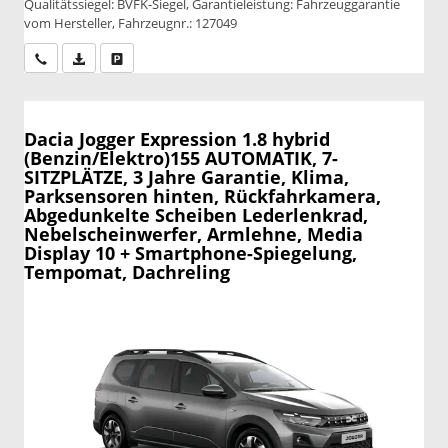
Qualitätssiegel: BVFK-Siegel, Garantieleistung: Fahrzeuggarantie
vom Hersteller, Fahrzeugnr.: 127049
Wir rufen Sie an
PDF-Datei, Fahrzeugexposé drucken
Drucken, parken oder vergleichen
Dacia Jogger
Expression 1.8 hybrid
(Benzin/Elektro)155 AUTOMATIK, 7-
SITZPLÄTZE, 3 Jahre Garantie, Klima,
Parksensoren hinten, Rückfahrkamera,
Abgedunkelte Scheiben Lederlenkrad,
Nebelscheinwerfer, Armlehne, Media
Display 10 + Smartphone-Spiegelung,
Tempomat, Dachreling