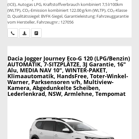
(ICE), Autogas LPG, Kraftstoffverbrauch kombiniert 7,5 l/100km
(WLTP), CO₂-Emission kombiniert 122.00 g/km (WLTP), CO₂-Klasse
D, Qualitätssiegel: BVFK-Siegel, Garantieleistung: Fahrzeuggarantie
vom Hersteller, Fahrzeugnr.: 127056
Wir rufen Sie an
PDF-Datei, Fahrzeugexposé drucken
Drucken, parken oder vergleichen
Dacia Jogger
Journey Eco-G 120 (LPG/Benzin)
AUTOMATIK, 7-SITZPLÄTZE, 3J Garantie, 16"
Alu, MEDIA NAV 10", WINTER-PAKET,
Klimaautomatik, HandsFree, Toter-Winkel-
Warner, Parksensoren v/h, Multiview-
Kamera, Abgedunkelte Scheiben,
Lederlenkrad, NSW, Armlehne, Tempomat