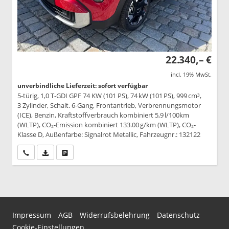
22.340,– €
incl. 19% MwSt.
unverbindliche Lieferzeit: sofort verfügbar
5-türig, 1,0 T-GDI GPF 74 KW (101 PS), 74 kW (101 PS), 999 cm³,
3 Zylinder, Schalt. 6-Gang, Frontantrieb, Verbrennungsmotor
(ICE), Benzin, Kraftstoffverbrauch kombiniert 5,9 l/100km
(WLTP), CO₂-Emission kombiniert 133.00 g/km (WLTP), CO₂-
Klasse D, Außenfarbe: Signalrot Metallic, Fahrzeugnr.: 132122
Wir rufen Sie an
PDF-Datei, Fahrzeugexposé drucken
Drucken, parken oder vergleichen
Impressum
AGB
Widerrufsbelehrung
Datenschutz
Cookie-Einstellungen