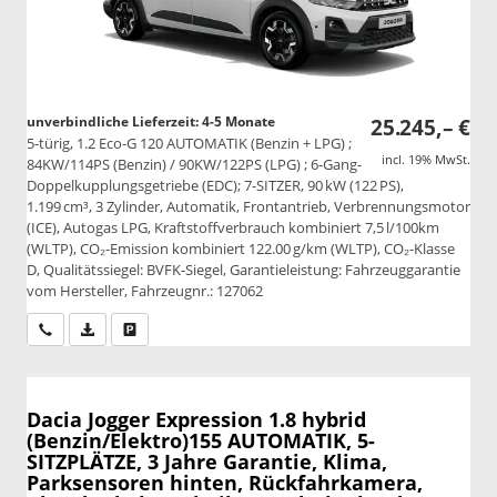
unverbindliche Lieferzeit: 4-5 Monate
25.245,– €
5-türig, 1.2 Eco-G 120 AUTOMATIK (Benzin + LPG) ;
incl. 19% MwSt.
84KW/114PS (Benzin) / 90KW/122PS (LPG) ; 6-Gang-
Doppelkupplungsgetriebe (EDC); 7-SITZER, 90 kW (122 PS),
1.199 cm³, 3 Zylinder, Automatik, Frontantrieb, Verbrennungsmotor
(ICE), Autogas LPG, Kraftstoffverbrauch kombiniert 7,5 l/100km
(WLTP), CO₂-Emission kombiniert 122.00 g/km (WLTP), CO₂-Klasse
D, Qualitätssiegel: BVFK-Siegel, Garantieleistung: Fahrzeuggarantie
vom Hersteller, Fahrzeugnr.: 127062
Wir rufen Sie an
PDF-Datei, Fahrzeugexposé drucken
Drucken, parken oder vergleichen
Dacia Jogger
Expression 1.8 hybrid
(Benzin/Elektro)155 AUTOMATIK, 5-
SITZPLÄTZE, 3 Jahre Garantie, Klima,
Parksensoren hinten, Rückfahrkamera,