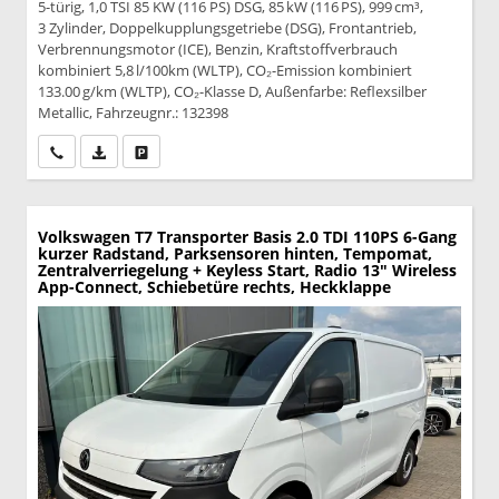
5-türig, 1,0 TSI 85 KW (116 PS) DSG, 85 kW (116 PS), 999 cm³,
3 Zylinder, Doppelkupplungsgetriebe (DSG), Frontantrieb,
Verbrennungsmotor (ICE), Benzin, Kraftstoffverbrauch
kombiniert 5,8 l/100km (WLTP), CO₂-Emission kombiniert
133.00 g/km (WLTP), CO₂-Klasse D, Außenfarbe: Reflexsilber
Metallic, Fahrzeugnr.: 132398
Wir rufen Sie an
PDF-Datei, Fahrzeugexposé drucken
Drucken, parken oder vergleichen
Volkswagen T7 Transporter
Basis 2.0 TDI 110PS 6-Gang
kurzer Radstand, Parksensoren hinten, Tempomat,
Zentralverriegelung + Keyless Start, Radio 13" Wireless
App-Connect, Schiebetüre rechts, Heckklappe