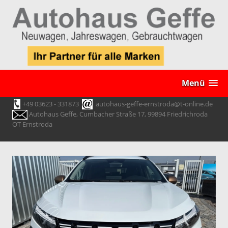
Menü
+49 03623 - 331873
autohaus-geffe-ernstroda@t-online.de
Autohaus Geffe, Cumbacher Straße 17, 99894 Friedrichroda
OT Ernstroda