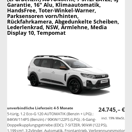
Garantie, 16" Alu, Klimaautomatik,
HandsFree, Toter-Winkel-Warner,
Parksensoren vorn/hinten,
Rückfahrkamera, Abgedunkelte Scheiben,
Lederlenkrad, NSW, Armlehne, Media
Display 10, Tempomat
unverbindliche Lieferzeit: 4-5 Monate
24.745,– €
5-türig, 1.2 Eco-G 120 AUTOMATIK (Benzin + LPG) ;
incl. 19% MwSt.
84KW/114PS (Benzin) / 90KW/122PS (LPG) ; 6-Gang-
Doppelkupplungsgetriebe (EDC); 7-SITZER, 90 kW (122 PS),
1.199 cm³, 3 Zylinder, Automatik, Frontantrieb, Verbrennungsmotor