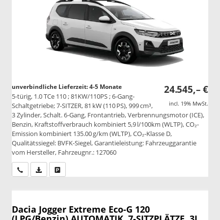
unverbindliche Lieferzeit: 4-5 Monate
24.545,– €
5-türig, 1.0 TCe 110 ; 81KW/110PS ; 6-Gang-
incl. 19% MwSt.
Schaltgetriebe; 7-SITZER, 81 kW (110 PS), 999 cm³,
3 Zylinder, Schalt. 6-Gang, Frontantrieb, Verbrennungsmotor (ICE),
Benzin, Kraftstoffverbrauch kombiniert 5,9 l/100km (WLTP), CO₂-
Emission kombiniert 135.00 g/km (WLTP), CO₂-Klasse D,
Qualitätssiegel: BVFK-Siegel, Garantieleistung: Fahrzeuggarantie
vom Hersteller, Fahrzeugnr.: 127060
Wir rufen Sie an
PDF-Datei, Fahrzeugexposé drucken
Drucken, parken oder vergleichen
Dacia Jogger
Extreme Eco-G 120
(LPG/Benzin) AUTOMATIK, 7-SITZPLÄTZE, 3J