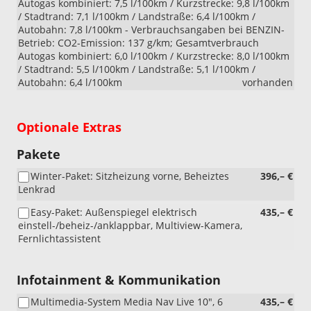
Autogas kombiniert: 7,5 l/100km / Kurzstrecke: 9,8 l/100km
/ Stadtrand: 7,1 l/100km / Landstraße: 6,4 l/100km /
Autobahn: 7,8 l/100km - Verbrauchsangaben bei BENZIN-
Betrieb: CO2-Emission: 137 g/km; Gesamtverbrauch
Autogas kombiniert: 6,0 l/100km / Kurzstrecke: 8,0 l/100km
/ Stadtrand: 5,5 l/100km / Landstraße: 5,1 l/100km /
Autobahn: 6,4 l/100km
vorhanden
Optionale Extras
Pakete
Winter-Paket: Sitzheizung vorne, Beheiztes
396,– €
Lenkrad
Easy-Paket: Außenspiegel elektrisch
435,– €
einstell-/beheiz-/anklappbar, Multiview-Kamera,
Fernlichtassistent
Infotainment & Kommunikation
Multimedia-System Media Nav Live 10", 6
435,– €