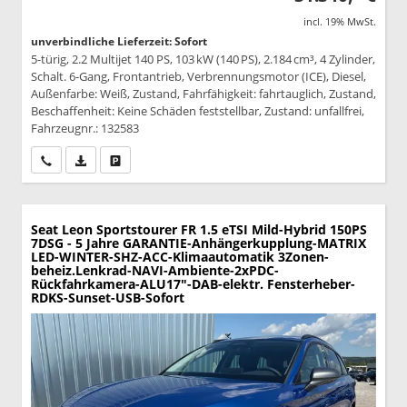
incl. 19% MwSt.
unverbindliche Lieferzeit: Sofort
5-türig, 2.2 Multijet 140 PS, 103 kW (140 PS), 2.184 cm³, 4 Zylinder,
Schalt. 6-Gang, Frontantrieb, Verbrennungsmotor (ICE), Diesel,
Außenfarbe: Weiß, Zustand, Fahrfähigkeit: fahrtauglich, Zustand,
Beschaffenheit: Keine Schäden feststellbar, Zustand: unfallfrei,
Fahrzeugnr.: 132583
Wir rufen Sie an
PDF-Datei, Fahrzeugexposé drucken
Drucken, parken oder vergleichen
Seat Leon Sportstourer
FR 1.5 eTSI Mild-Hybrid 150PS
7DSG - 5 Jahre GARANTIE-Anhängerkupplung-MATRIX
LED-WINTER-SHZ-ACC-Klimaautomatik 3Zonen-
beheiz.Lenkrad-NAVI-Ambiente-2xPDC-
Rückfahrkamera-ALU17"-DAB-elektr. Fensterheber-
RDKS-Sunset-USB-Sofort