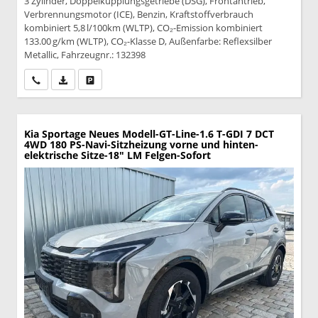
3 Zylinder, Doppelkupplungsgetriebe (DSG), Frontantrieb,
Verbrennungsmotor (ICE), Benzin, Kraftstoffverbrauch
kombiniert 5,8 l/100km (WLTP), CO₂-Emission kombiniert
133.00 g/km (WLTP), CO₂-Klasse D, Außenfarbe: Reflexsilber
Metallic, Fahrzeugnr.: 132398
Wir rufen Sie an
PDF-Datei, Fahrzeugexposé drucken
Drucken, parken oder vergleichen
Kia Sportage
Neues Modell-GT-Line-1.6 T-GDI 7 DCT
4WD 180 PS-Navi-Sitzheizung vorne und hinten-
elektrische Sitze-18" LM Felgen-Sofort