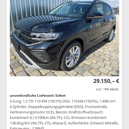
29.150,– €
incl. 19% MwSt.
unverbindliche Lieferzeit: Sofort
5-türig, 1,5 TSI 110 KW (150 PS) DSG, 110 kW (150 PS), 1.498 cm³,
4 Zylinder, Doppelkupplungsgetriebe (DSG), Frontantrieb,
Verbrennungsmotor (ICE), Benzin, Kraftstoffverbrauch
kombiniert 6,1 l/100km (WLTP), CO₂-Emission kombiniert
138.00 g/km (WLTP), CO₂-Klasse E, Außenfarbe: Schwarz Metallic,
Fahrzeugnr.: 128845