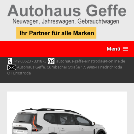
Menü
+49 03623 - 331873
autohaus-geffe-ernstroda@t-online.de
Autohaus Geffe, Cumbacher Straße 17, 99894 Friedrichroda
OT Ernstroda