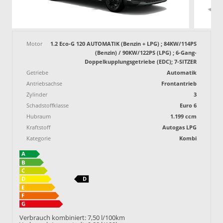
Motor
1.2 Eco-G 120 AUTOMATIK (Benzin + LPG) ; 84KW/114PS
(Benzin) / 90KW/122PS (LPG) ; 6-Gang-
Doppelkupplungsgetriebe (EDC); 7-SITZER
Getriebe
Automatik
Antriebsachse
Frontantrieb
Zylinder
3
Schadstoffklasse
Euro 6
Hubraum
1.199 ccm
Kraftstoff
Autogas LPG
Kategorie
Kombi
Verbrauch kombiniert:
7,50 l/100km