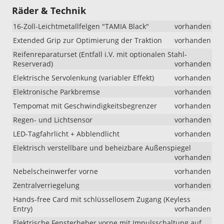
Räder & Technik
16-Zoll-Leichtmetallfelgen "TAMIA Black"
vorhanden
Extended Grip zur Optimierung der Traktion
vorhanden
Reifenreparaturset (Entfall i.V. mit optionalen Stahl-
Reserverad)
vorhanden
Elektrische Servolenkung (variabler Effekt)
vorhanden
Elektronische Parkbremse
vorhanden
Tempomat mit Geschwindigkeitsbegrenzer
vorhanden
Regen- und Lichtsensor
vorhanden
LED-Tagfahrlicht + Abblendlicht
vorhanden
Elektrisch verstellbare und beheizbare Außenspiegel
vorhanden
Nebelscheinwerfer vorne
vorhanden
Zentralverriegelung
vorhanden
Hands-free Card mit schlüssellosem Zugang (Keyless
Entry)
vorhanden
Elektrische Fensterheber vorne mit Impulsschaltung auf