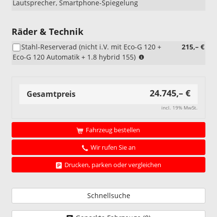
Lautsprecher, Smartphone-Spiegelung
Räder & Technik
Stahl-Reserverad (nicht i.V. mit Eco-G 120 +
215,– €
(nicht
Eco-G 120 Automatik + 1.8 hybrid 155)
i.V.
mit
Eco-
24.745,– €
G
Gesamtpreis
120
incl. 19% MwSt.
+
Eco-
G
Fahrzeug bestellen
120
Wir rufen Sie an
Automatik
+
Drucken, parken oder vergleichen
1.8
hybrid
155)
Schnellsuche