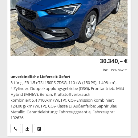
30.340,– €
incl. 19% MwSt.
unverbindliche Lieferzeit: Sofort
5-türig, FR 1.5 eTSI 150PS 7DSG, 110 kW (150 PS), 1.498 cm³,
4 Zylinder, Doppelkupplungsgetriebe (DSG), Frontantrieb, Mild-
Hybrid (MHEV), Benzin, Kraftstoffverbrauch
kombiniert 5,4 l/100km (WLTP), CO₂-Emission kombiniert
124.00 g/km (WLTP), CO₂-Klasse D, Außenfarbe: Saphir Blau
Metallic, Garantieleistung: Fahrzeuggarantie, Fahrzeugnr.:
132636
Wir rufen Sie an
PDF-Datei, Fahrzeugexposé drucken
Drucken, parken oder vergleichen