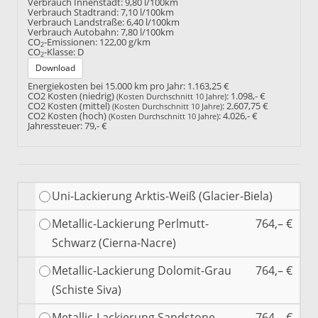
Verbrauch Innenstadt:
9,80 l/100km
Verbrauch Stadtrand:
7,10 l/100km
Verbrauch Landstraße:
6,40 l/100km
Verbrauch Autobahn:
7,80 l/100km
CO
-Emissionen:
122,00 g/km
2
CO
-Klasse:
D
2
Download
Energiekosten bei 15.000 km pro Jahr:
1.163,25 €
CO2 Kosten (niedrig)
:
1.098,- €
(Kosten Durchschnitt 10 Jahre)
CO2 Kosten (mittel)
:
2.607,75 €
(Kosten Durchschnitt 10 Jahre)
CO2 Kosten (hoch)
:
4.026,- €
(Kosten Durchschnitt 10 Jahre)
Jahressteuer:
79,- €
Uni-Lackierung Arktis-Weiß (Glacier-Biela)
Metallic-Lackierung Perlmutt-
764,– €
Schwarz (Cierna-Nacre)
Metallic-Lackierung Dolomit-Grau
764,– €
(Schiste Siva)
Metallic-Lackierung Sandstone-
764,– €