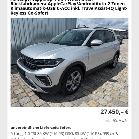
Rückfahrkamera-AppleCarPlay/AndroidAuto-2 Zonen
Klimaautomatik-USB C-ACC inkl. TravelAssist-IQ Light-
Keyless Go-Sofort
27.450,– €
incl. 19% MwSt.
unverbindliche Lieferzeit: Sofort
5-türig, 1,0 TSI 85 KW (116 PS) DSG, 85 kW (116 PS), 999 cm³,