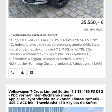
35.550,– €
incl. 19% MwSt.
unverbindliche Lieferzeit: Sofort
5-türig, 1.6 T-GDI 7 DCT 4x4 180 PS, 132 kW (179 PS), 1.598 cm³,
4 Zylinder, Automatik, Allrad, Verbrennungsmotor (ICE), Benzin,
Kraftstoffverbrauch kombiniert 7,3 l/100km (WLTP), CO₂-
Emission kombiniert 177.00 g/km (WLTP), CO₂-Klasse G,
Außenfarbe: Wolfgrau, Zustand, Aussehen: 1, sehr gut,
Nichtraucher-Fahrzeug, Zustand: unfallfrei, Fahrzeugnr.: 132456
Wir rufen Sie an
PDF-Datei, Fahrzeugexposé drucken
Drucken, parken oder vergleichen
Volkswagen T-Cross
Limited Edition 1,5 TSI 150 PS DSG
- PDC vorne/hinten-Rückfahrkamera-
AppleCarPlay/AndroidAuto-2 Zonen Klimaautomatik-
USB C-ACC inkl. TravelAssist-LED-Keyless Go-Sofort