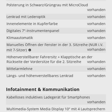
Polsterung in Schwarz/Grüngrau mit MicroCloud
vorhanden
Lenkrad mit Lederoptik
vorhanden
Innenelemente in Kupferfarbe
vorhanden
Digitales 7"-Instrumentenpanel
vorhanden
Klimaautomatik
vorhanden
Manuelles Öffnen der Fenster in der 3. Sitzreihe (NUR i.V.
(NUR
vorhanden
mit 7-Sitzer)
i.V.
Höhenverstellbarer Fahrersitz + Klapptische an der
mit
Rückseite der Vordersitze für die 2. Sitzreihe
vorhanden
7-
Sitzer)
Mittelarmlehne
vorhanden
Längs- und höhenverstellbares Lenkrad
vorhanden
Infotainment & Kommunikation
Kabelloses induktives Ladegerät für Smartphones
vorhanden
Multimedia-System Media Display 10" mit 4 Lautsprechern