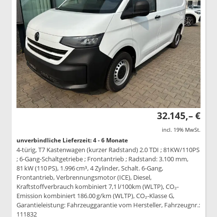
32.145,– €
incl. 19% MwSt.
unverbindliche Lieferzeit: 4 - 6 Monate
4-türig, T7 Kastenwagen (kurzer Radstand) 2.0 TDI ; 81KW/110PS
; 6-Gang-Schaltgetriebe ; Frontantrieb ; Radstand: 3.100 mm,
81 kW (110 PS), 1.996 cm³, 4 Zylinder, Schalt. 6-Gang,
Frontantrieb, Verbrennungsmotor (ICE), Diesel,
Kraftstoffverbrauch kombiniert 7,1 l/100km (WLTP), CO₂-
Emission kombiniert 186.00 g/km (WLTP), CO₂-Klasse G,
Garantieleistung: Fahrzeuggarantie vom Hersteller, Fahrzeugnr.:
111832