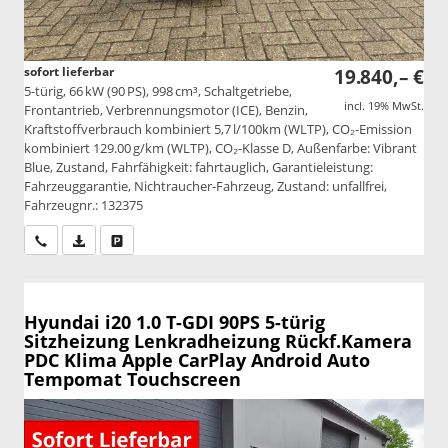
sofort lieferbar
19.840,– €
5-türig, 66 kW (90 PS), 998 cm³, Schaltgetriebe,
incl. 19% MwSt.
Frontantrieb, Verbrennungsmotor (ICE), Benzin,
Kraftstoffverbrauch kombiniert 5,7 l/100km (WLTP), CO₂-Emission
kombiniert 129.00 g/km (WLTP), CO₂-Klasse D, Außenfarbe: Vibrant
Blue, Zustand, Fahrfähigkeit: fahrtauglich, Garantieleistung:
Fahrzeuggarantie, Nichtraucher-Fahrzeug, Zustand: unfallfrei,
Fahrzeugnr.: 132375
Wir rufen Sie an
PDF-Datei, Fahrzeugexposé drucken
Drucken, parken oder vergleichen
Hyundai i20
1.0 T-GDI 90PS 5-türig
Sitzheizung Lenkradheizung Rückf.Kamera
PDC Klima Apple CarPlay Android Auto
Tempomat Touchscreen