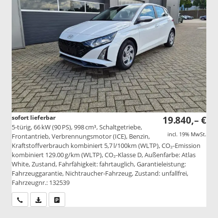
sofort lieferbar
19.840,– €
5-türig, 66 kW (90 PS), 998 cm³, Schaltgetriebe,
incl. 19% MwSt.
Frontantrieb, Verbrennungsmotor (ICE), Benzin,
Kraftstoffverbrauch kombiniert 5,7 l/100km (WLTP), CO₂-Emission
kombiniert 129.00 g/km (WLTP), CO₂-Klasse D, Außenfarbe: Atlas
White, Zustand, Fahrfähigkeit: fahrtauglich, Garantieleistung:
Fahrzeuggarantie, Nichtraucher-Fahrzeug, Zustand: unfallfrei,
Fahrzeugnr.: 132539
Wir rufen Sie an
PDF-Datei, Fahrzeugexposé drucken
Drucken, parken oder vergleichen