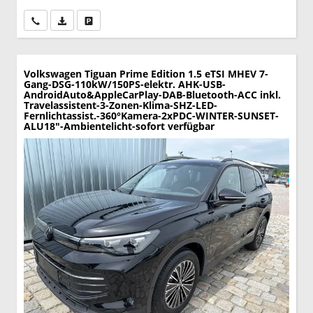
Wir rufen Sie an
PDF-Datei, Fahrzeugexposé drucken
Drucken, parken oder vergleichen
Volkswagen Tiguan
Prime Edition 1.5 eTSI MHEV 7-
Gang-DSG-110kW/150PS-elektr. AHK-USB-
AndroidAuto&AppleCarPlay-DAB-Bluetooth-ACC inkl.
Travelassistent-3-Zonen-Klima-SHZ-LED-
Fernlichtassist.-360°Kamera-2xPDC-WINTER-SUNSET-
ALU18"-Ambientelicht-sofort verfügbar