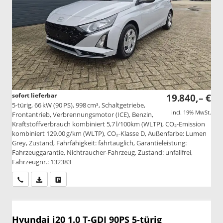
sofort lieferbar
19.840,– €
5-türig, 66 kW (90 PS), 998 cm³, Schaltgetriebe,
incl. 19% MwSt.
Frontantrieb, Verbrennungsmotor (ICE), Benzin,
Kraftstoffverbrauch kombiniert 5,7 l/100km (WLTP), CO₂-Emission
kombiniert 129.00 g/km (WLTP), CO₂-Klasse D, Außenfarbe: Lumen
Grey, Zustand, Fahrfähigkeit: fahrtauglich, Garantieleistung:
Fahrzeuggarantie, Nichtraucher-Fahrzeug, Zustand: unfallfrei,
Fahrzeugnr.: 132383
Wir rufen Sie an
PDF-Datei, Fahrzeugexposé drucken
Drucken, parken oder vergleichen
Hyundai i20
1.0 T-GDI 90PS 5-türig