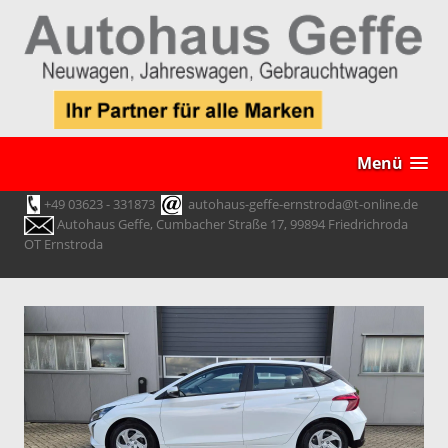
Menü
+49 03623 - 331873
autohaus-geffe-ernstroda@t-online.de
Autohaus Geffe, Cumbacher Straße 17, 99894 Friedrichroda
OT Ernstroda