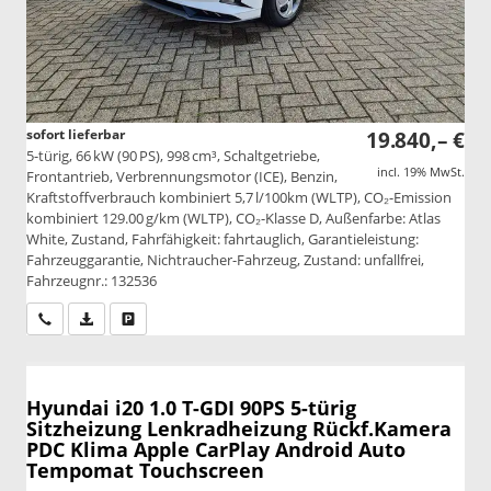
sofort lieferbar
19.840,– €
5-türig, 66 kW (90 PS), 998 cm³, Schaltgetriebe,
incl. 19% MwSt.
Frontantrieb, Verbrennungsmotor (ICE), Benzin,
Kraftstoffverbrauch kombiniert 5,7 l/100km (WLTP), CO₂-Emission
kombiniert 129.00 g/km (WLTP), CO₂-Klasse D, Außenfarbe: Atlas
White, Zustand, Fahrfähigkeit: fahrtauglich, Garantieleistung:
Fahrzeuggarantie, Nichtraucher-Fahrzeug, Zustand: unfallfrei,
Fahrzeugnr.: 132536
Wir rufen Sie an
PDF-Datei, Fahrzeugexposé drucken
Drucken, parken oder vergleichen
Hyundai i20
1.0 T-GDI 90PS 5-türig
Sitzheizung Lenkradheizung Rückf.Kamera
PDC Klima Apple CarPlay Android Auto
Tempomat Touchscreen