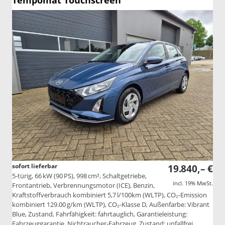
Tempomat Touchscreen
sofort lieferbar
19.840,– €
5-türig, 66 kW (90 PS), 998 cm³, Schaltgetriebe,
incl. 19% MwSt.
Frontantrieb, Verbrennungsmotor (ICE), Benzin,
Kraftstoffverbrauch kombiniert 5,7 l/100km (WLTP), CO₂-Emission
kombiniert 129.00 g/km (WLTP), CO₂-Klasse D, Außenfarbe: Vibrant
Blue, Zustand, Fahrfähigkeit: fahrtauglich, Garantieleistung:
Fahrzeuggarantie, Nichtraucher-Fahrzeug, Zustand: unfallfrei,