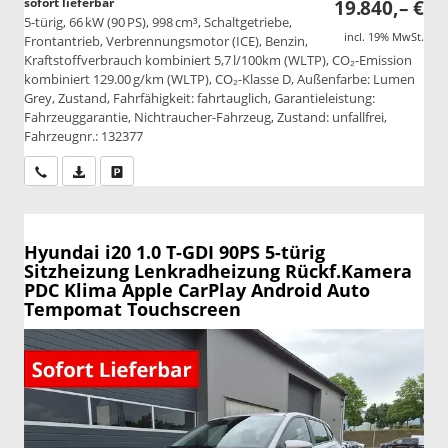
sofort lieferbar
19.840,– €
5-türig, 66 kW (90 PS), 998 cm³, Schaltgetriebe,
incl. 19% MwSt.
Frontantrieb, Verbrennungsmotor (ICE), Benzin,
Kraftstoffverbrauch kombiniert 5,7 l/100km (WLTP), CO₂-Emission
kombiniert 129.00 g/km (WLTP), CO₂-Klasse D, Außenfarbe: Lumen
Grey, Zustand, Fahrfähigkeit: fahrtauglich, Garantieleistung:
Fahrzeuggarantie, Nichtraucher-Fahrzeug, Zustand: unfallfrei,
Fahrzeugnr.: 132377
Wir rufen Sie an
PDF-Datei, Fahrzeugexposé drucken
Drucken, parken oder vergleichen
Hyundai i20
1.0 T-GDI 90PS 5-türig
Sitzheizung Lenkradheizung Rückf.Kamera
PDC Klima Apple CarPlay Android Auto
Tempomat Touchscreen