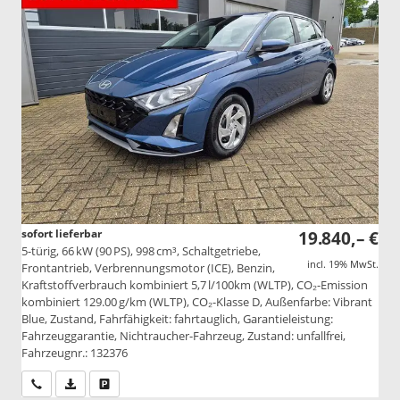
sofort lieferbar
19.840,– €
5-türig, 66 kW (90 PS), 998 cm³, Schaltgetriebe,
incl. 19% MwSt.
Frontantrieb, Verbrennungsmotor (ICE), Benzin,
Kraftstoffverbrauch kombiniert 5,7 l/100km (WLTP), CO₂-Emission
kombiniert 129.00 g/km (WLTP), CO₂-Klasse D, Außenfarbe: Vibrant
Blue, Zustand, Fahrfähigkeit: fahrtauglich, Garantieleistung:
Fahrzeuggarantie, Nichtraucher-Fahrzeug, Zustand: unfallfrei,
Fahrzeugnr.: 132376
Wir rufen Sie an
PDF-Datei, Fahrzeugexposé drucken
Drucken, parken oder vergleichen