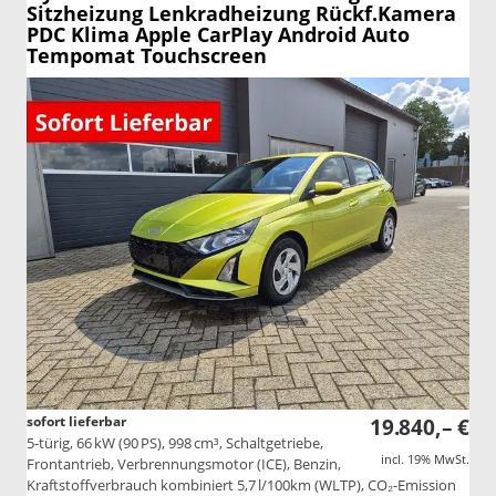
Sitzheizung Lenkradheizung Rückf.Kamera
PDC Klima Apple CarPlay Android Auto
Tempomat Touchscreen
sofort lieferbar
19.840,– €
5-türig, 66 kW (90 PS), 998 cm³, Schaltgetriebe,
incl. 19% MwSt.
Frontantrieb, Verbrennungsmotor (ICE), Benzin,
Kraftstoffverbrauch kombiniert 5,7 l/100km (WLTP), CO₂-Emission