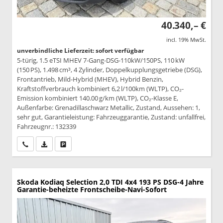
40.340,– €
incl. 19% MwSt.
unverbindliche Lieferzeit: sofort verfügbar
5-türig, 1.5 eTSI MHEV 7-Gang-DSG-110kW/150PS, 110 kW
(150 PS), 1.498 cm³, 4 Zylinder, Doppelkupplungsgetriebe (DSG),
Frontantrieb, Mild-Hybrid (MHEV), Hybrid Benzin,
Kraftstoffverbrauch kombiniert 6,2 l/100km (WLTP), CO₂-
Emission kombiniert 140.00 g/km (WLTP), CO₂-Klasse E,
Außenfarbe: Grenadillaschwarz Metallic, Zustand, Aussehen: 1,
sehr gut, Garantieleistung: Fahrzeuggarantie, Zustand: unfallfrei,
Fahrzeugnr.: 132339
Wir rufen Sie an
PDF-Datei, Fahrzeugexposé drucken
Drucken, parken oder vergleichen
Skoda Kodiaq
Selection 2,0 TDI 4x4 193 PS DSG-4 Jahre
Garantie-beheizte Frontscheibe-Navi-Sofort