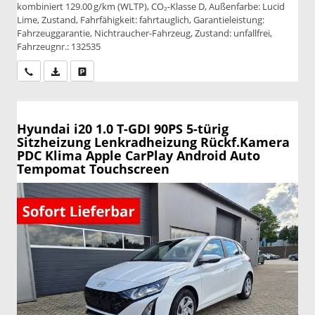
kombiniert 129.00 g/km (WLTP), CO₂-Klasse D, Außenfarbe: Lucid
Lime, Zustand, Fahrfähigkeit: fahrtauglich, Garantieleistung:
Fahrzeuggarantie, Nichtraucher-Fahrzeug, Zustand: unfallfrei,
Fahrzeugnr.: 132535
Wir rufen Sie an
PDF-Datei, Fahrzeugexposé drucken
Drucken, parken oder vergleichen
Hyundai i20
1.0 T-GDI 90PS 5-türig
Sitzheizung Lenkradheizung Rückf.Kamera
PDC Klima Apple CarPlay Android Auto
Tempomat Touchscreen