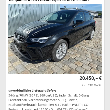
20.450,– €
incl. 19% MwSt.
unverbindliche Lieferzeit: Sofort
5-türig, 70 kW (95 PS), 999 cm³, 3 Zylinder, Schalt. 5-Gang,
Frontantrieb, Verbrennungsmotor (ICE), Benzin,
Kraftstoffverbrauch kombiniert 5,1 l/100km (WLTP), CO₂-
Emission kombiniert 115.00 g/km (WLTP), CO₂-Klasse C,