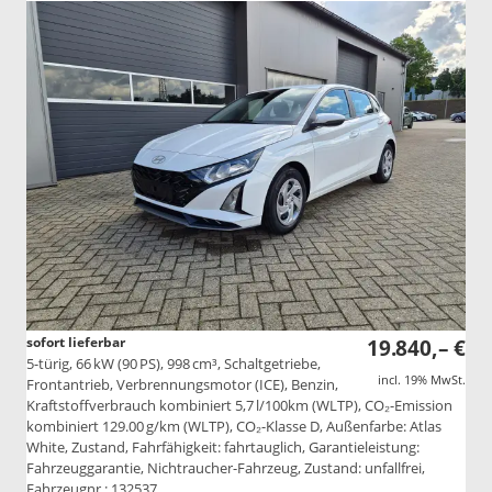
sofort lieferbar
19.840,– €
5-türig, 66 kW (90 PS), 998 cm³, Schaltgetriebe,
incl. 19% MwSt.
Frontantrieb, Verbrennungsmotor (ICE), Benzin,
Kraftstoffverbrauch kombiniert 5,7 l/100km (WLTP), CO₂-Emission
kombiniert 129.00 g/km (WLTP), CO₂-Klasse D, Außenfarbe: Atlas
White, Zustand, Fahrfähigkeit: fahrtauglich, Garantieleistung:
Fahrzeuggarantie, Nichtraucher-Fahrzeug, Zustand: unfallfrei,
Fahrzeugnr.: 132537