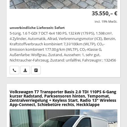
35.550,– €
incl. 19% MwSt.
unverbindliche Lieferzeit: Sofort
5-türig, 1.6 T-GDI 7 DCT 4x4 180 PS, 132 kW (179 PS), 1.598 cm³,
4 Zylinder, Automatik, Allrad, Verbrennungsmotor (ICE), Benzin,
Kraftstoffverbrauch kombiniert 7,3 l/100km (WLTP), CO₂-
Emission kombiniert 177.00 g/km (WLTP), CO₂-Klasse G,
Außenfarbe: Wolfgrau, Zustand, Aussehen: 1, sehr gut,
Nichtraucher-Fahrzeug, Zustand: unfallfrei, Fahrzeugnr.: 132456
Wir rufen Sie an
PDF-Datei, Fahrzeugexposé drucken
Drucken, parken oder vergleichen
Volkswagen T7 Transporter
Basis 2.0 TDI 110PS 6-Gang
kurzer Radstand, Parksensoren hinten, Tempomat,
Zentralverriegelung + Keyless Start, Radio 13" Wireless
App-Connect, Schiebetüre rechts, Heckklappe