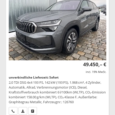
49.450,– €
incl. 19% MwSt.
unverbindliche Lieferzeit: Sofort
2,0 TDI DSG 4x4 193 PS, 142 kW (193 PS), 1.968 cm³, 4 Zylinder,
Automatik, Allrad, Verbrennungsmotor (ICE), Diesel,
Kraftstoffverbrauch kombiniert 6 l/100km (WLTP), CO₂-Emission
kombiniert 158.00 g/km (WLTP), CO₂-Klasse F, Außenfarbe:
Graphitegrau Metallic, Fahrzeugnr.: 126760
Wir rufen Sie an
PDF-Datei, Fahrzeugexposé drucken
Drucken, parken oder vergleichen