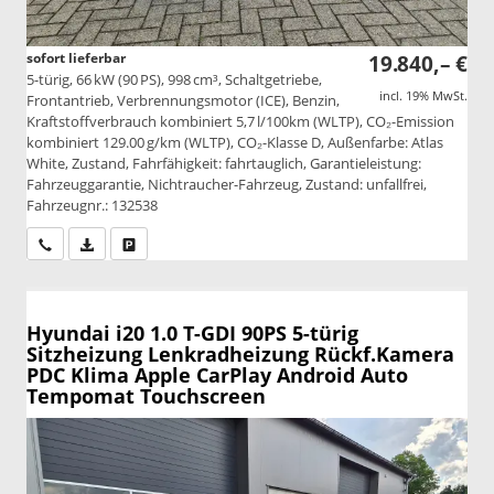
sofort lieferbar
19.840,– €
5-türig, 66 kW (90 PS), 998 cm³, Schaltgetriebe,
incl. 19% MwSt.
Frontantrieb, Verbrennungsmotor (ICE), Benzin,
Kraftstoffverbrauch kombiniert 5,7 l/100km (WLTP), CO₂-Emission
kombiniert 129.00 g/km (WLTP), CO₂-Klasse D, Außenfarbe: Atlas
White, Zustand, Fahrfähigkeit: fahrtauglich, Garantieleistung:
Fahrzeuggarantie, Nichtraucher-Fahrzeug, Zustand: unfallfrei,
Fahrzeugnr.: 132538
Wir rufen Sie an
PDF-Datei, Fahrzeugexposé drucken
Drucken, parken oder vergleichen
Hyundai i20
1.0 T-GDI 90PS 5-türig
Sitzheizung Lenkradheizung Rückf.Kamera
PDC Klima Apple CarPlay Android Auto
Tempomat Touchscreen