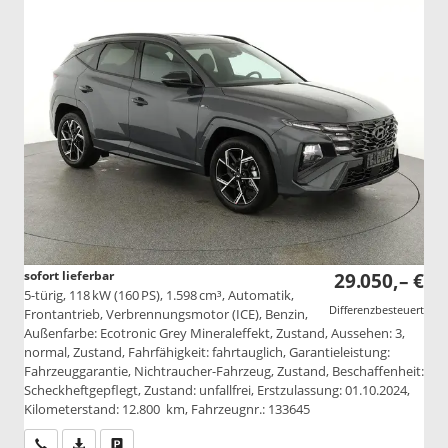
sofort lieferbar
29.050,– €
5-türig, 118 kW (160 PS), 1.598 cm³, Automatik,
Differenzbesteuert
Frontantrieb, Verbrennungsmotor (ICE), Benzin,
Außenfarbe: Ecotronic Grey Mineraleffekt, Zustand, Aussehen: 3,
normal, Zustand, Fahrfähigkeit: fahrtauglich, Garantieleistung:
Fahrzeuggarantie, Nichtraucher-Fahrzeug, Zustand, Beschaffenheit:
Scheckheftgepflegt, Zustand: unfallfrei, Erstzulassung: 01.10.2024,
Kilometerstand: 12.800 km, Fahrzeugnr.: 133645
Wir rufen Sie an
PDF-Datei, Fahrzeugexposé drucken
Drucken, parken oder vergleichen