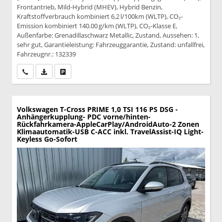
Frontantrieb, Mild-Hybrid (MHEV), Hybrid Benzin,
Kraftstoffverbrauch kombiniert 6,2 l/100km (WLTP), CO₂-
Emission kombiniert 140.00 g/km (WLTP), CO₂-Klasse E,
Außenfarbe: Grenadillaschwarz Metallic, Zustand, Aussehen: 1,
sehr gut, Garantieleistung: Fahrzeuggarantie, Zustand: unfallfrei,
Fahrzeugnr.: 132339
Wir rufen Sie an
PDF-Datei, Fahrzeugexposé drucken
Drucken, parken oder vergleichen
Volkswagen T-Cross
PRIME 1,0 TSI 116 PS DSG -
Anhängerkupplung- PDC vorne/hinten-
Rückfahrkamera-AppleCarPlay/AndroidAuto-2 Zonen
Klimaautomatik-USB C-ACC inkl. TravelAssist-IQ Light-
Keyless Go-Sofort