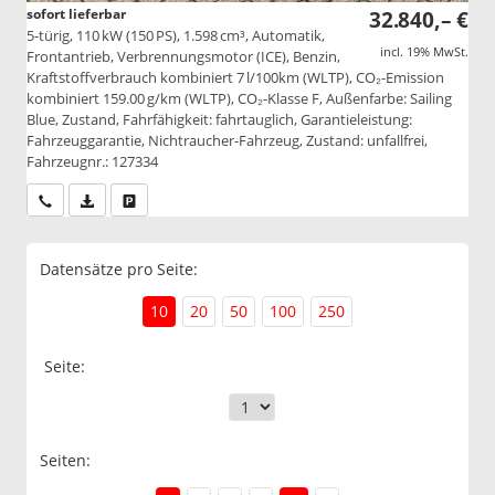
sofort lieferbar
32.840,– €
5-türig, 110 kW (150 PS), 1.598 cm³, Automatik,
incl. 19% MwSt.
Frontantrieb, Verbrennungsmotor (ICE), Benzin,
Kraftstoffverbrauch kombiniert 7 l/100km (WLTP), CO₂-Emission
kombiniert 159.00 g/km (WLTP), CO₂-Klasse F, Außenfarbe: Sailing
Blue, Zustand, Fahrfähigkeit: fahrtauglich, Garantieleistung:
Fahrzeuggarantie, Nichtraucher-Fahrzeug, Zustand: unfallfrei,
Fahrzeugnr.: 127334
Wir rufen Sie an
PDF-Datei, Fahrzeugexposé drucken
Drucken, parken oder vergleichen
Datensätze pro Seite:
10
20
50
100
250
Seite:
Seiten: