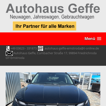
Menü
+49 03623 - 331873
autohaus-geffe-ernstroda@t-online.de
Autohaus Geffe, Cumbacher Straße 17, 99894 Friedrichroda
OT Ernstroda