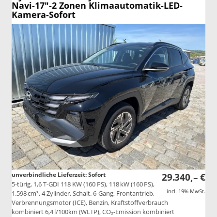
Navi-17"-2 Zonen Klimaautomatik-LED-
Kamera-Sofort
unverbindliche Lieferzeit: Sofort
29.340,– €
5-türig, 1,6 T-GDI 118 KW (160 PS), 118 kW (160 PS),
incl. 19% MwSt.
1.598 cm³, 4 Zylinder, Schalt. 6-Gang, Frontantrieb,
Verbrennungsmotor (ICE), Benzin, Kraftstoffverbrauch
kombiniert 6,4 l/100km (WLTP), CO₂-Emission kombiniert