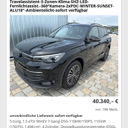
Travelassistent-3-Zonen-Klima-SHZ-LED-
Fernlichtassist.-360°Kamera-2xPDC-WINTER-SUNSET-
ALU18"-Ambientelicht-sofort verfügbar
40.340,– €
incl. 19% MwSt.
unverbindliche Lieferzeit: sofort verfügbar
5-türig, 1.5 eTSI MHEV 7-Gang-DSG-110kW/150PS, 110 kW
(150 PS), 1.498 cm³, 4 Zylinder, Doppelkupplungsgetriebe (DSG),