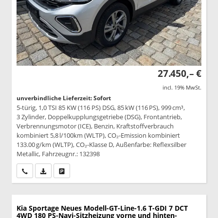
27.450,– €
incl. 19% MwSt.
unverbindliche Lieferzeit: Sofort
5-türig, 1,0 TSI 85 KW (116 PS) DSG, 85 kW (116 PS), 999 cm³,
3 Zylinder, Doppelkupplungsgetriebe (DSG), Frontantrieb,
Verbrennungsmotor (ICE), Benzin, Kraftstoffverbrauch
kombiniert 5,8 l/100km (WLTP), CO₂-Emission kombiniert
133.00 g/km (WLTP), CO₂-Klasse D, Außenfarbe: Reflexsilber
Metallic, Fahrzeugnr.: 132398
Wir rufen Sie an
PDF-Datei, Fahrzeugexposé drucken
Drucken, parken oder vergleichen
Kia Sportage
Neues Modell-GT-Line-1.6 T-GDI 7 DCT
4WD 180 PS-Navi-Sitzheizung vorne und hinten-