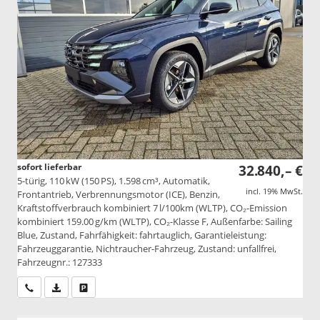
sofort lieferbar
32.840,– €
5-türig, 110 kW (150 PS), 1.598 cm³, Automatik,
incl. 19% MwSt.
Frontantrieb, Verbrennungsmotor (ICE), Benzin,
Kraftstoffverbrauch kombiniert 7 l/100km (WLTP), CO₂-Emission
kombiniert 159.00 g/km (WLTP), CO₂-Klasse F, Außenfarbe: Sailing
Blue, Zustand, Fahrfähigkeit: fahrtauglich, Garantieleistung:
Fahrzeuggarantie, Nichtraucher-Fahrzeug, Zustand: unfallfrei,
Fahrzeugnr.: 127333
Wir rufen Sie an
PDF-Datei, Fahrzeugexposé drucken
Drucken, parken oder vergleichen