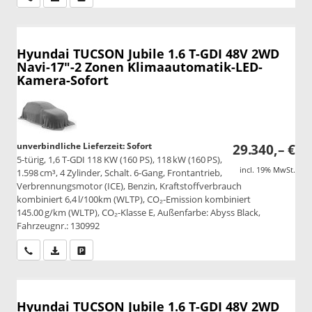
Hyundai TUCSON
Jubile 1.6 T-GDI 48V 2WD
Navi-17"-2 Zonen Klimaautomatik-LED-
Kamera-Sofort
unverbindliche Lieferzeit: Sofort
29.340,– €
5-türig, 1,6 T-GDI 118 KW (160 PS), 118 kW (160 PS),
incl. 19% MwSt.
1.598 cm³, 4 Zylinder, Schalt. 6-Gang, Frontantrieb,
Verbrennungsmotor (ICE), Benzin, Kraftstoffverbrauch
kombiniert 6,4 l/100km (WLTP), CO₂-Emission kombiniert
145.00 g/km (WLTP), CO₂-Klasse E, Außenfarbe: Abyss Black,
Fahrzeugnr.: 130992
Wir rufen Sie an
PDF-Datei, Fahrzeugexposé drucken
Drucken, parken oder vergleichen
Hyundai TUCSON
Jubile 1.6 T-GDI 48V 2WD