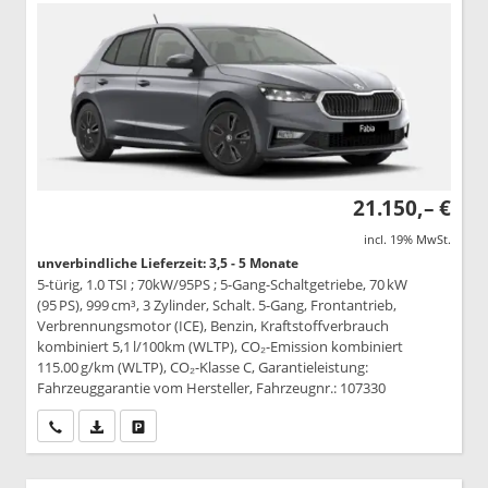
21.150,– €
incl. 19% MwSt.
unverbindliche Lieferzeit: 3,5 - 5 Monate
5-türig, 1.0 TSI ; 70kW/95PS ; 5-Gang-Schaltgetriebe, 70 kW
(95 PS), 999 cm³, 3 Zylinder, Schalt. 5-Gang, Frontantrieb,
Verbrennungsmotor (ICE), Benzin, Kraftstoffverbrauch
kombiniert 5,1 l/100km (WLTP), CO₂-Emission kombiniert
115.00 g/km (WLTP), CO₂-Klasse C, Garantieleistung:
Fahrzeuggarantie vom Hersteller, Fahrzeugnr.: 107330
Wir rufen Sie an
PDF-Datei, Fahrzeugexposé drucken
Drucken, parken oder vergleichen