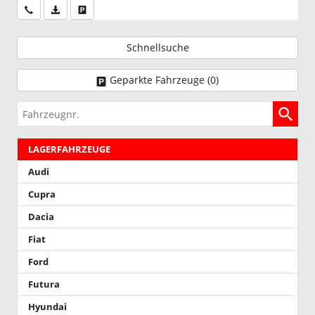
Wir rufen Sie an
PDF-Datei, Fahrzeugexposé drucken
Drucken, parken oder vergleichen
Schnellsuche
Geparkte Fahrzeuge (
0
)
Fahrzeugnr.
LAGERFAHRZEUGE
Audi
Cupra
Dacia
Fiat
Ford
Futura
Hyundai