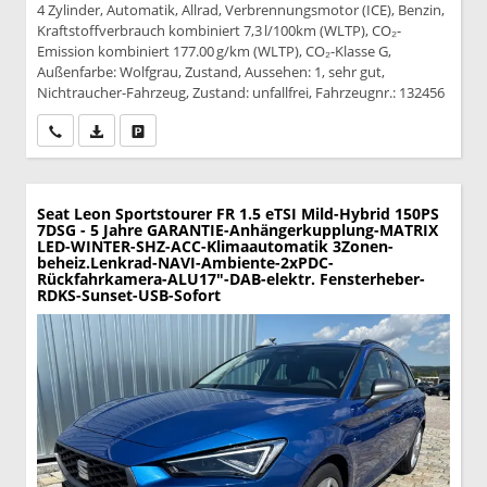
4 Zylinder, Automatik, Allrad, Verbrennungsmotor (ICE), Benzin,
Kraftstoffverbrauch kombiniert 7,3 l/100km (WLTP), CO₂-
Emission kombiniert 177.00 g/km (WLTP), CO₂-Klasse G,
Außenfarbe: Wolfgrau, Zustand, Aussehen: 1, sehr gut,
Nichtraucher-Fahrzeug, Zustand: unfallfrei, Fahrzeugnr.: 132456
Wir rufen Sie an
PDF-Datei, Fahrzeugexposé drucken
Drucken, parken oder vergleichen
Seat Leon Sportstourer
FR 1.5 eTSI Mild-Hybrid 150PS
7DSG - 5 Jahre GARANTIE-Anhängerkupplung-MATRIX
LED-WINTER-SHZ-ACC-Klimaautomatik 3Zonen-
beheiz.Lenkrad-NAVI-Ambiente-2xPDC-
Rückfahrkamera-ALU17"-DAB-elektr. Fensterheber-
RDKS-Sunset-USB-Sofort