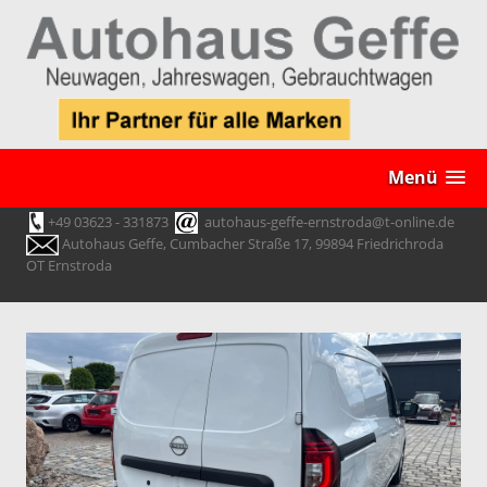
Menü
+49 03623 - 331873
autohaus-geffe-ernstroda@t-online.de
Autohaus Geffe, Cumbacher Straße 17, 99894 Friedrichroda
OT Ernstroda