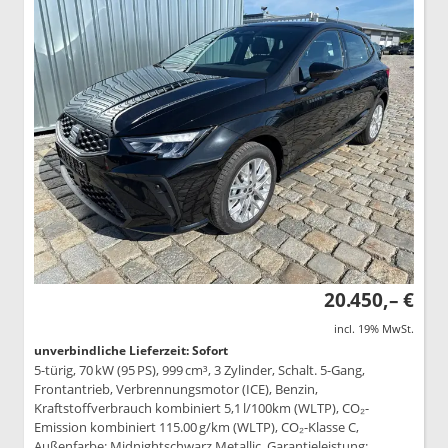
20.450,– €
incl. 19% MwSt.
unverbindliche Lieferzeit: Sofort
5-türig, 70 kW (95 PS), 999 cm³, 3 Zylinder, Schalt. 5-Gang,
Frontantrieb, Verbrennungsmotor (ICE), Benzin,
Kraftstoffverbrauch kombiniert 5,1 l/100km (WLTP), CO₂-
Emission kombiniert 115.00 g/km (WLTP), CO₂-Klasse C,
Außenfarbe: Midnightschwarz Metallic, Garantieleistung: