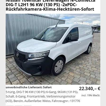
Nissan Townstar Lieferwagen
N-Connecta
DIG-T L2H1 96 KW (130 PS) -2xPDC-
Rückfahrkamera-Klima-Hecktüren-Sofort
unverbindliche Lieferzeit: Sofort
22.340,– €
5-türig, DIG-T 96 KW (130 PS) 6-Gang, 96 kW (131 PS),
incl. 19% MwSt.
Schalt. 6-Gang, Frontantrieb, Verbrennungsmotor
(ICE), Benzin, Außenfarbe: Weiss, Fahrzeugnr.: 131776