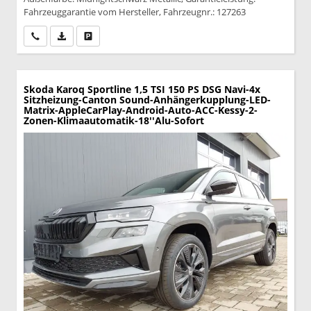
Fahrzeuggarantie vom Hersteller, Fahrzeugnr.: 127263
Wir rufen Sie an
PDF-Datei, Fahrzeugexposé drucken
Drucken, parken oder vergleichen
Skoda Karoq
Sportline 1,5 TSI 150 PS DSG Navi-4x
Sitzheizung-Canton Sound-Anhängerkupplung-LED-
Matrix-AppleCarPlay-Android-Auto-ACC-Kessy-2-
Zonen-Klimaautomatik-18''Alu-Sofort