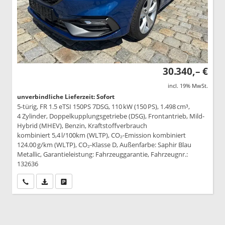
30.340,– €
incl. 19% MwSt.
unverbindliche Lieferzeit: Sofort
5-türig, FR 1.5 eTSI 150PS 7DSG, 110 kW (150 PS), 1.498 cm³,
4 Zylinder, Doppelkupplungsgetriebe (DSG), Frontantrieb, Mild-
Hybrid (MHEV), Benzin, Kraftstoffverbrauch
kombiniert 5,4 l/100km (WLTP), CO₂-Emission kombiniert
124.00 g/km (WLTP), CO₂-Klasse D, Außenfarbe: Saphir Blau
Metallic, Garantieleistung: Fahrzeuggarantie, Fahrzeugnr.:
132636
Wir rufen Sie an
PDF-Datei, Fahrzeugexposé drucken
Drucken, parken oder vergleichen