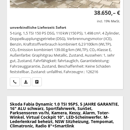
38.650,– €
incl. 19% MwSt.
unverbindliche Lieferzeit: Sofort
5-türig, 1,5 TSI 150 PS DSG, 110 kW (150 PS), 1.498 cm³, 4 Zylinder,
Doppelkupplungsgetriebe (DSG), Verbrennungsmotor (ICE),
Benzin, Kraftstoffverbrauch kombiniert 6,2 l/100km (WLTP),
CO₂-Emission kombiniert 139.00 g/km (WLTP), CO₂-Klasse E,
Außenfarbe: Graphitgrau Metallic, Zustand, Aussehen: 1, sehr
gut, Zustand, Fahrfähigkeit: fahrtauglich, Garantieleistung:
Fahrzeuggarantie, Zustand, Beschaffenheit: Keine Schäden
feststellbar, Zustand: unfallfrei, Fahrzeugnr.: 126216
Wir rufen Sie an
PDF-Datei, Fahrzeugexposé drucken
Drucken, parken oder vergleichen
Skoda Fabia
Dynamic 1.0 TSI 95PS, 5 JAHRE GARANTIE,
16" ALU schwarz, Sportfahrwerk, SunSet,
Parksensoren vo/hi, Kamera, Kessy, Alarm, Toter-
Winkel, Virtual Cockpit 10", LED-Scheinwerfer, M-
Lederlenkrad beheizt, NSW Sitzheizung, Tempomat,
Climatronic, Radio 8"+Smartlink