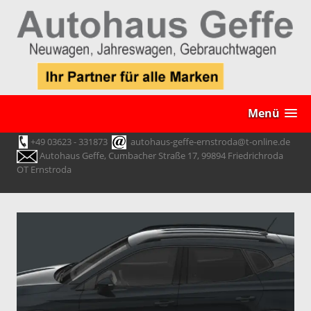
Menü
+49 03623 - 331873
autohaus-geffe-ernstroda@t-online.de
Autohaus Geffe, Cumbacher Straße 17, 99894 Friedrichroda
OT Ernstroda