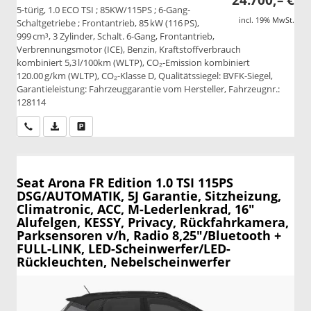
5-türig, 1.0 ECO TSI ; 85KW/115PS ; 6-Gang-
incl. 19% MwSt.
Schaltgetriebe ; Frontantrieb, 85 kW (116 PS),
999 cm³, 3 Zylinder, Schalt. 6-Gang, Frontantrieb,
Verbrennungsmotor (ICE), Benzin, Kraftstoffverbrauch
kombiniert 5,3 l/100km (WLTP), CO₂-Emission kombiniert
120.00 g/km (WLTP), CO₂-Klasse D, Qualitätssiegel: BVFK-Siegel,
Garantieleistung: Fahrzeuggarantie vom Hersteller, Fahrzeugnr.:
128114
Wir rufen Sie an
PDF-Datei, Fahrzeugexposé drucken
Drucken, parken oder vergleichen
Seat Arona
FR Edition 1.0 TSI 115PS
DSG/AUTOMATIK, 5J Garantie, Sitzheizung,
Climatronic, ACC, M-Lederlenkrad, 16"
Alufelgen, KESSY, Privacy, Rückfahrkamera,
Parksensoren v/h, Radio 8,25"/Bluetooth +
FULL-LINK, LED-Scheinwerfer/LED-
Rückleuchten, Nebelscheinwerfer