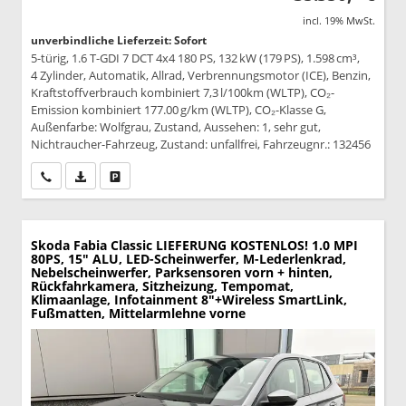
incl. 19% MwSt.
unverbindliche Lieferzeit: Sofort
5-türig, 1.6 T-GDI 7 DCT 4x4 180 PS, 132 kW (179 PS), 1.598 cm³,
4 Zylinder, Automatik, Allrad, Verbrennungsmotor (ICE), Benzin,
Kraftstoffverbrauch kombiniert 7,3 l/100km (WLTP), CO₂-
Emission kombiniert 177.00 g/km (WLTP), CO₂-Klasse G,
Außenfarbe: Wolfgrau, Zustand, Aussehen: 1, sehr gut,
Nichtraucher-Fahrzeug, Zustand: unfallfrei, Fahrzeugnr.: 132456
Wir rufen Sie an
PDF-Datei, Fahrzeugexposé drucken
Drucken, parken oder vergleichen
Skoda Fabia
Classic LIEFERUNG KOSTENLOS! 1.0 MPI
80PS, 15" ALU, LED-Scheinwerfer, M-Lederlenkrad,
Nebelscheinwerfer, Parksensoren vorn + hinten,
Rückfahrkamera, Sitzheizung, Tempomat,
Klimaanlage, Infotainment 8"+Wireless SmartLink,
Fußmatten, Mittelarmlehne vorne