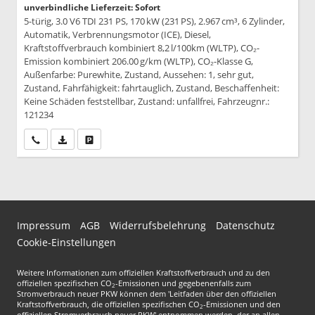
unverbindliche Lieferzeit: Sofort
5-türig, 3.0 V6 TDI 231 PS, 170 kW (231 PS), 2.967 cm³, 6 Zylinder,
Automatik, Verbrennungsmotor (ICE), Diesel,
Kraftstoffverbrauch kombiniert 8,2 l/100km (WLTP), CO₂-
Emission kombiniert 206.00 g/km (WLTP), CO₂-Klasse G,
Außenfarbe: Purewhite, Zustand, Aussehen: 1, sehr gut,
Zustand, Fahrfähigkeit: fahrtauglich, Zustand, Beschaffenheit:
Keine Schäden feststellbar, Zustand: unfallfrei, Fahrzeugnr.:
121234
Wir rufen Sie an
PDF-Datei, Fahrzeugexposé drucken
Drucken, parken oder vergleichen
Impressum
AGB
Widerrufsbelehrung
Datenschutz
Cookie-Einstellungen
Weitere Informationen zum offiziellen Kraftstoffverbrauch und zu den
offiziellen spezifischen CO
-Emissionen und gegebenenfalls zum
2
Stromverbrauch neuer PKW können dem 'Leitfaden über den offiziellen
Kraftstoffverbrauch, die offiziellen spezifischen CO
-Emissionen und den
2