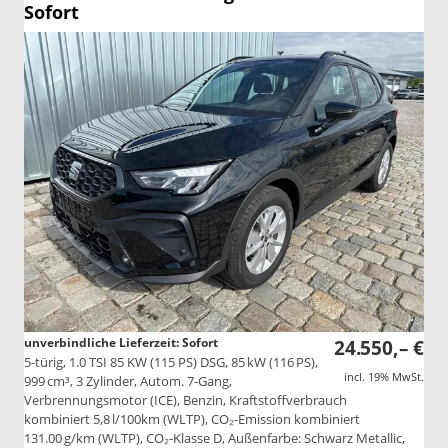
Sofort
unverbindliche Lieferzeit: Sofort
24.550,– €
5-türig, 1.0 TSI 85 KW (115 PS) DSG, 85 kW (116 PS),
incl. 19% MwSt.
999 cm³, 3 Zylinder, Autom. 7-Gang,
Verbrennungsmotor (ICE), Benzin, Kraftstoffverbrauch
kombiniert 5,8 l/100km (WLTP), CO₂-Emission kombiniert
131.00 g/km (WLTP), CO₂-Klasse D, Außenfarbe: Schwarz Metallic,