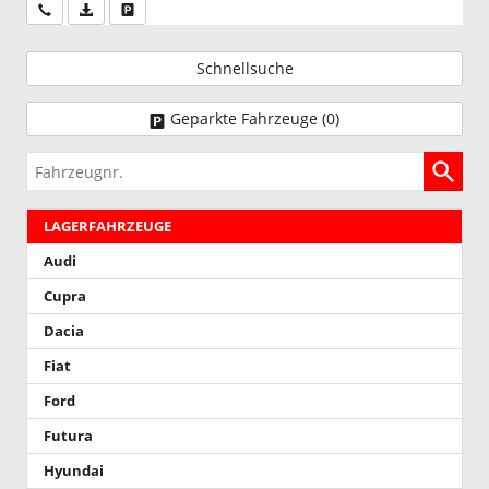
Wir rufen Sie an
PDF-Datei, Fahrzeugexposé drucken
Drucken, parken oder vergleichen
Schnellsuche
Geparkte Fahrzeuge (
0
)
Fahrzeugnr.
LAGERFAHRZEUGE
Audi
Cupra
Dacia
Fiat
Ford
Futura
Hyundai