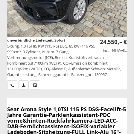
unverbindliche Lieferzeit: Sofort
24.550,– €
5-türig, 1.0 TSI 85 KW (115 PS) DSG, 85 kW (116 PS),
incl. 19% MwSt.
999 cm³, 3 Zylinder, Autom. 7-Gang,
Verbrennungsmotor (ICE), Benzin, Kraftstoffverbrauch
kombiniert 5,8 l/100km (WLTP), CO₂-Emission kombiniert
131.00 g/km (WLTP), CO₂-Klasse D, Außenfarbe: Schwarz Metallic,
Garantieleistung: Fahrzeuggarantie, Fahrzeugnr.: 130957
Wir rufen Sie an
PDF-Datei, Fahrzeugexposé drucken
Drucken, parken oder vergleichen
Seat Arona
Style 1,0TSI 115 PS DSG-Facelift-5
Jahre Garantie-Parklenkassistent-PDC
vorne&hinten-Rückfahrkamera-LED-ACC-
DAB-Fernlichtassistent-ISOFIX-variabler
Ladeboden-Sitzheizung-FULL Link-Alu 16"-