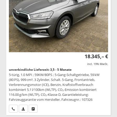
18.345,– €
incl. 19% MwSt.
unverbindliche Lieferzeit: 3,5 - 5 Monate
5-türig, 1.0 MPI ; 59KW/80PS ; 5-Gang-Schaltgetriebe, 59 kW
(80 PS), 999 cm³, 3 Zylinder, Schalt. 5-Gang, Frontantrieb,
Verbrennungsmotor (ICE), Benzin, Kraftstoffverbrauch
kombiniert 5,1 l/100km (WLTP), CO₂-Emission kombiniert
116.00 g/km (WLTP), CO₂-Klasse D, Garantieleistung:
Fahrzeuggarantie vom Hersteller, Fahrzeugnr.: 107326
Wir rufen Sie an
PDF-Datei, Fahrzeugexposé drucken
Drucken, parken oder vergleichen