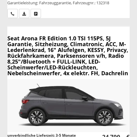
Garantieleistung: Fahrzeuggarantie, Fahrzeugnr.: 132318
Wir rufen Sie an
PDF-Datei, Fahrzeugexposé drucken
Drucken, parken oder vergleichen
Seat Arona
FR Edition 1.0 TSI 115PS, 5J
Garantie, Sitzheizung, Climatronic, ACC, M-
Lederlenkrad, 16" Alufelgen, KESSY, Privacy,
Rückfahrkamera, Parksensoren v/h, Radio
8,25"/Bluetooth + FULL-LINK, LED-
Scheinwerfer/LED-Rückleuchten,
Nebelscheinwerfer, 4x elektr. FH, Dachrelin
unverbindliche Lieferzeit: 3-5 Monate
24.700,– €