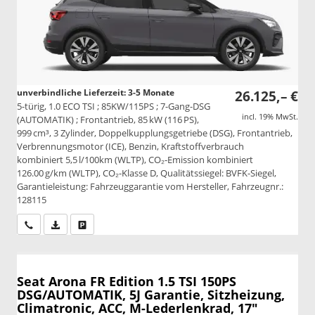
unverbindliche Lieferzeit: 3-5 Monate
26.125,– €
5-türig, 1.0 ECO TSI ; 85KW/115PS ; 7-Gang-DSG
incl. 19% MwSt.
(AUTOMATIK) ; Frontantrieb, 85 kW (116 PS),
999 cm³, 3 Zylinder, Doppelkupplungsgetriebe (DSG), Frontantrieb,
Verbrennungsmotor (ICE), Benzin, Kraftstoffverbrauch
kombiniert 5,5 l/100km (WLTP), CO₂-Emission kombiniert
126.00 g/km (WLTP), CO₂-Klasse D, Qualitätssiegel: BVFK-Siegel,
Garantieleistung: Fahrzeuggarantie vom Hersteller, Fahrzeugnr.:
128115
Wir rufen Sie an
PDF-Datei, Fahrzeugexposé drucken
Drucken, parken oder vergleichen
Seat Arona
FR Edition 1.5 TSI 150PS
DSG/AUTOMATIK, 5J Garantie, Sitzheizung,
Climatronic, ACC, M-Lederlenkrad, 17"