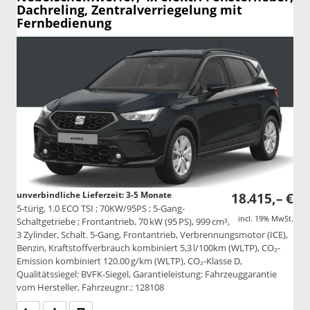
Dachreling, Zentralverriegelung mit
Fernbedienung
unverbindliche Lieferzeit: 3-5 Monate
18.415,– €
5-türig, 1.0 ECO TSI ; 70KW/95PS ; 5-Gang-
incl. 19% MwSt.
Schaltgetriebe ; Frontantrieb, 70 kW (95 PS), 999 cm³,
3 Zylinder, Schalt. 5-Gang, Frontantrieb, Verbrennungsmotor (ICE),
Benzin, Kraftstoffverbrauch kombiniert 5,3 l/100km (WLTP), CO₂-
Emission kombiniert 120.00 g/km (WLTP), CO₂-Klasse D,
Qualitätssiegel: BVFK-Siegel, Garantieleistung: Fahrzeuggarantie
vom Hersteller, Fahrzeugnr.: 128108