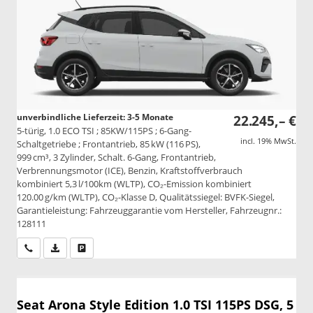
unverbindliche Lieferzeit: 3-5 Monate
22.245,– €
5-türig, 1.0 ECO TSI ; 85KW/115PS ; 6-Gang-
incl. 19% MwSt.
Schaltgetriebe ; Frontantrieb, 85 kW (116 PS),
999 cm³, 3 Zylinder, Schalt. 6-Gang, Frontantrieb,
Verbrennungsmotor (ICE), Benzin, Kraftstoffverbrauch
kombiniert 5,3 l/100km (WLTP), CO₂-Emission kombiniert
120.00 g/km (WLTP), CO₂-Klasse D, Qualitätssiegel: BVFK-Siegel,
Garantieleistung: Fahrzeuggarantie vom Hersteller, Fahrzeugnr.:
128111
Wir rufen Sie an
PDF-Datei, Fahrzeugexposé drucken
Drucken, parken oder vergleichen
Seat Arona
Style Edition 1.0 TSI 115PS DSG, 5