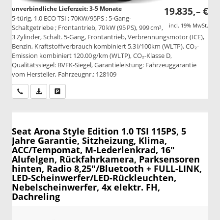
unverbindliche Lieferzeit: 3-5 Monate
19.835,– €
5-türig, 1.0 ECO TSI ; 70KW/95PS ; 5-Gang-
incl. 19% MwSt.
Schaltgetriebe ; Frontantrieb, 70 kW (95 PS), 999 cm³,
3 Zylinder, Schalt. 5-Gang, Frontantrieb, Verbrennungsmotor (ICE),
Benzin, Kraftstoffverbrauch kombiniert 5,3 l/100km (WLTP), CO₂-
Emission kombiniert 120.00 g/km (WLTP), CO₂-Klasse D,
Qualitätssiegel: BVFK-Siegel, Garantieleistung: Fahrzeuggarantie
vom Hersteller, Fahrzeugnr.: 128109
Wir rufen Sie an
PDF-Datei, Fahrzeugexposé drucken
Drucken, parken oder vergleichen
Seat Arona
Style Edition 1.0 TSI 115PS, 5
Jahre Garantie, Sitzheizung, Klima,
ACC/Tempomat, M-Lederlenkrad, 16"
Alufelgen, Rückfahrkamera, Parksensoren
hinten, Radio 8,25"/Bluetooth + FULL-LINK,
LED-Scheinwerfer/LED-Rückleuchten,
Nebelscheinwerfer, 4x elektr. FH,
Dachreling