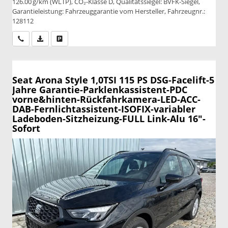
126.00 g/km (WLTP), CO₂-Klasse D, Qualitätssiegel: BVFK-Siegel,
Garantieleistung: Fahrzeuggarantie vom Hersteller, Fahrzeugnr.:
128112
Wir rufen Sie an
PDF-Datei, Fahrzeugexposé drucken
Drucken, parken oder vergleichen
Seat Arona
Style 1,0TSI 115 PS DSG-Facelift-5
Jahre Garantie-Parklenkassistent-PDC
vorne&hinten-Rückfahrkamera-LED-ACC-
DAB-Fernlichtassistent-ISOFIX-variabler
Ladeboden-Sitzheizung-FULL Link-Alu 16"-
Sofort