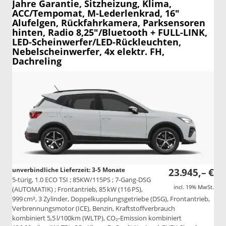
Jahre Garantie, Sitzheizung, Klima,
ACC/Tempomat, M-Lederlenkrad, 16"
Alufelgen, Rückfahrkamera, Parksensoren
hinten, Radio 8,25"/Bluetooth + FULL-LINK,
LED-Scheinwerfer/LED-Rückleuchten,
Nebelscheinwerfer, 4x elektr. FH,
Dachreling
unverbindliche Lieferzeit: 3-5 Monate
23.945,– €
5-türig, 1.0 ECO TSI ; 85KW/115PS ; 7-Gang-DSG
incl. 19% MwSt.
(AUTOMATIK) ; Frontantrieb, 85 kW (116 PS),
999 cm³, 3 Zylinder, Doppelkupplungsgetriebe (DSG), Frontantrieb,
Verbrennungsmotor (ICE), Benzin, Kraftstoffverbrauch
kombiniert 5,5 l/100km (WLTP), CO₂-Emission kombiniert