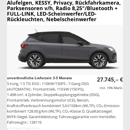
Alufelgen, KESSY, Privacy, Rückfahrkamera,
Parksensoren v/h, Radio 8,25"/Bluetooth +
FULL-LINK, LED-Scheinwerfer/LED-
Rückleuchten, Nebelscheinwerfer
unverbindliche Lieferzeit: 3-5 Monate
27.745,– €
5-türig, 1.5 TSI EVO ; 110KW/150PS ; 7-Gang-DSG
incl. 19% MwSt.
(AUTOMATIK) ; Frontantrieb, 110 kW (150 PS),
1.498 cm³, 4 Zylinder, Doppelkupplungsgetriebe (DSG),
Frontantrieb, Verbrennungsmotor (ICE), Benzin,
Kraftstoffverbrauch kombiniert 5,6 l/100km (WLTP), CO₂-Emission
kombiniert 128.00 g/km (WLTP), CO₂-Klasse D, Qualitätssiegel:
BVFK-Siegel, Garantieleistung: Fahrzeuggarantie vom Hersteller,
Fahrzeugnr.: 128116