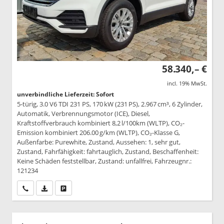
58.340,– €
incl. 19% MwSt.
unverbindliche Lieferzeit: Sofort
5-türig, 3.0 V6 TDI 231 PS, 170 kW (231 PS), 2.967 cm³, 6 Zylinder,
Automatik, Verbrennungsmotor (ICE), Diesel,
Kraftstoffverbrauch kombiniert 8,2 l/100km (WLTP), CO₂-
Emission kombiniert 206.00 g/km (WLTP), CO₂-Klasse G,
Außenfarbe: Purewhite, Zustand, Aussehen: 1, sehr gut,
Zustand, Fahrfähigkeit: fahrtauglich, Zustand, Beschaffenheit:
Keine Schäden feststellbar, Zustand: unfallfrei, Fahrzeugnr.:
121234
Wir rufen Sie an
PDF-Datei, Fahrzeugexposé drucken
Drucken, parken oder vergleichen