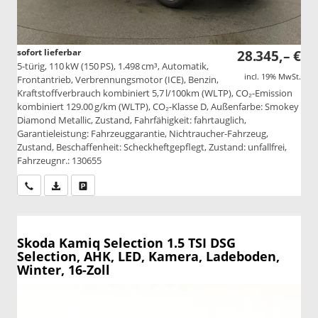
sofort lieferbar
28.345,– €
5-türig, 110 kW (150 PS), 1.498 cm³, Automatik,
incl. 19% MwSt.
Frontantrieb, Verbrennungsmotor (ICE), Benzin,
Kraftstoffverbrauch kombiniert 5,7 l/100km (WLTP), CO₂-Emission
kombiniert 129.00 g/km (WLTP), CO₂-Klasse D, Außenfarbe: Smokey
Diamond Metallic, Zustand, Fahrfähigkeit: fahrtauglich,
Garantieleistung: Fahrzeuggarantie, Nichtraucher-Fahrzeug,
Zustand, Beschaffenheit: Scheckheftgepflegt, Zustand: unfallfrei,
Fahrzeugnr.: 130655
Wir rufen Sie an
PDF-Datei, Fahrzeugexposé drucken
Drucken, parken oder vergleichen
Skoda Kamiq
Selection 1.5 TSI DSG
Selection, AHK, LED, Kamera, Ladeboden,
Winter, 16-Zoll