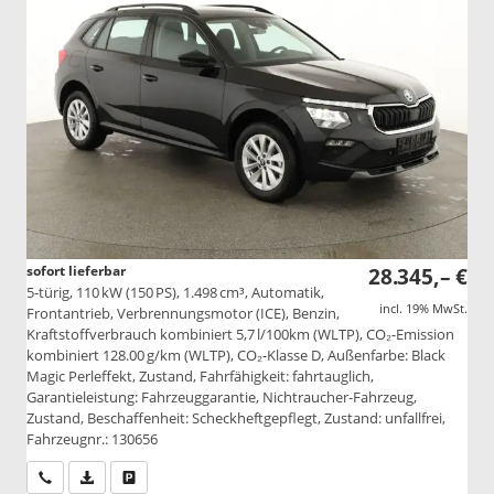
sofort lieferbar
28.345,– €
5-türig, 110 kW (150 PS), 1.498 cm³, Automatik,
incl. 19% MwSt.
Frontantrieb, Verbrennungsmotor (ICE), Benzin,
Kraftstoffverbrauch kombiniert 5,7 l/100km (WLTP), CO₂-Emission
kombiniert 128.00 g/km (WLTP), CO₂-Klasse D, Außenfarbe: Black
Magic Perleffekt, Zustand, Fahrfähigkeit: fahrtauglich,
Garantieleistung: Fahrzeuggarantie, Nichtraucher-Fahrzeug,
Zustand, Beschaffenheit: Scheckheftgepflegt, Zustand: unfallfrei,
Fahrzeugnr.: 130656
Wir rufen Sie an
PDF-Datei, Fahrzeugexposé drucken
Drucken, parken oder vergleichen