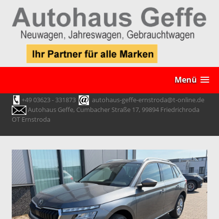
Menü
+49 03623 - 331873
autohaus-geffe-ernstroda@t-online.de
Autohaus Geffe, Cumbacher Straße 17, 99894 Friedrichroda
OT Ernstroda