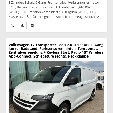
3 Zylinder, Schalt. 6-Gang, Frontantrieb, Verbrennungsmotor
(ICE), Benzin, Kraftstoffverbrauch kombiniert 5,9 l/100km
(WLTP), CO₂-Emission kombiniert 133.00 g/km (WLTP), CO₂-
Klasse D, Außenfarbe: Signalrot Metallic, Fahrzeugnr.: 132122
Wir rufen Sie an
PDF-Datei, Fahrzeugexposé drucken
Drucken, parken oder vergleichen
Volkswagen T7 Transporter
Basis 2.0 TDI 110PS 6-Gang
kurzer Radstand, Parksensoren hinten, Tempomat,
Zentralverriegelung + Keyless Start, Radio 13" Wireless
App-Connect, Schiebetüre rechts, Heckklappe