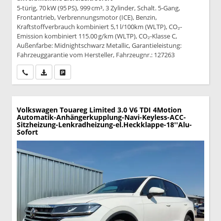
5-türig, 70 kW (95 PS), 999 cm³, 3 Zylinder, Schalt. 5-Gang,
Frontantrieb, Verbrennungsmotor (ICE), Benzin,
Kraftstoffverbrauch kombiniert 5,1 l/100km (WLTP), CO₂-
Emission kombiniert 115.00 g/km (WLTP), CO₂-Klasse C,
Außenfarbe: Midnightschwarz Metallic, Garantieleistung:
Fahrzeuggarantie vom Hersteller, Fahrzeugnr.: 127263
Wir rufen Sie an
PDF-Datei, Fahrzeugexposé drucken
Drucken, parken oder vergleichen
Volkswagen Touareg
Limited 3.0 V6 TDI 4Motion
Automatik-Anhängerkupplung-Navi-Keyless-ACC-
Sitzheizung-Lenkradheizung-el.Heckklappe-18''Alu-
Sofort