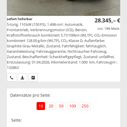
sofort lieferbar
28.345,– €
5-türig, 110 kW (150 PS), 1.498 cm³, Automatik,
incl. 19% MwSt.
Frontantrieb, Verbrennungsmotor (ICE), Benzin,
Kraftstoffverbrauch kombiniert 5,7 l/100km (WLTP), CO₂-Emission
kombiniert 128.00 g/km (WLTP), CO₂-Klasse D, Außenfarbe:
Graphite Grau Metallic, Zustand, Fahrfähigkeit: fahrtauglich,
Garantieleistung: Fahrzeuggarantie, Nichtraucher-Fahrzeug,
Zustand, Beschaffenheit: Scheckheftgepflegt, Zustand: unfallfrei,
Erstzulassung: 01.04.2026, Kilometerstand: 1.000 km, Fahrzeugnr.:
132863
Wir rufen Sie an
PDF-Datei, Fahrzeugexposé drucken
Drucken, parken oder vergleichen
Datensätze pro Seite:
10
20
50
100
250
Seite: