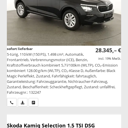
sofort lieferbar
28.345,– €
5-türig, 110 kW (150 PS), 1.498 cm³, Automatik,
incl. 19% MwSt.
Frontantrieb, Verbrennungsmotor (ICE), Benzin,
Kraftstoffverbrauch kombiniert 5,7 l/100km (WLTP), CO₂-Emission
kombiniert 128.00 g/km (WLTP), CO₂-Klasse D, Außenfarbe: Black
Magic Perleffekt, Zustand, Fahrfähigkeit: fahrtauglich,
Garantieleistung: Fahrzeuggarantie, Nichtraucher-Fahrzeug,
Zustand, Beschaffenheit: Scheckheftgepflegt, Zustand: unfallfrei,
Fahrzeugnr.: 132247
Wir rufen Sie an
PDF-Datei, Fahrzeugexposé drucken
Drucken, parken oder vergleichen
Skoda Kamiq
Selection 1.5 TSI DSG