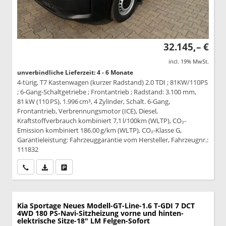
32.145,– €
incl. 19% MwSt.
unverbindliche Lieferzeit: 4 - 6 Monate
4-türig, T7 Kastenwagen (kurzer Radstand) 2.0 TDI ; 81KW/110PS
; 6-Gang-Schaltgetriebe ; Frontantrieb ; Radstand: 3.100 mm,
81 kW (110 PS), 1.996 cm³, 4 Zylinder, Schalt. 6-Gang,
Frontantrieb, Verbrennungsmotor (ICE), Diesel,
Kraftstoffverbrauch kombiniert 7,1 l/100km (WLTP), CO₂-
Emission kombiniert 186.00 g/km (WLTP), CO₂-Klasse G,
Garantieleistung: Fahrzeuggarantie vom Hersteller, Fahrzeugnr.:
111832
Wir rufen Sie an
PDF-Datei, Fahrzeugexposé drucken
Drucken, parken oder vergleichen
Kia Sportage
Neues Modell-GT-Line-1.6 T-GDI 7 DCT
4WD 180 PS-Navi-Sitzheizung vorne und hinten-
elektrische Sitze-18" LM Felgen-Sofort