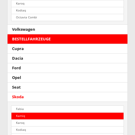
Karoq
Kodiaq
Octavia Combi
Volkswagen
BESTELLFAHRZEUGE
Cupra
Dacia
Ford
Opel
Seat
Skoda
Fabia
Kamiq
Karoq
Kodiaq