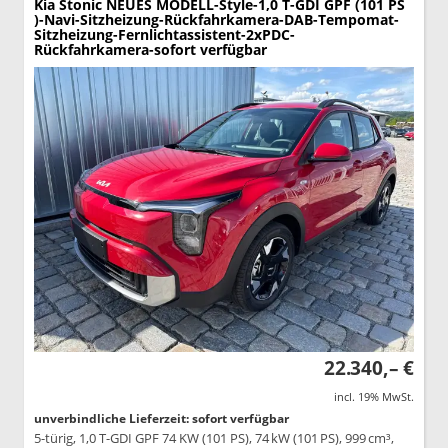
Kia Stonic
NEUES MODELL-Style-1,0 T-GDI GPF (101 PS
)-Navi-Sitzheizung-Rückfahrkamera-DAB-Tempomat-
Sitzheizung-Fernlichtassistent-2xPDC-
Rückfahrkamera-sofort verfügbar
22.340,– €
incl. 19% MwSt.
unverbindliche Lieferzeit: sofort verfügbar
5-türig, 1,0 T-GDI GPF 74 KW (101 PS), 74 kW (101 PS), 999 cm³,