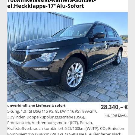
Totwinkelassist-Kamera-SunSet-
el.Heckklappe-17''Alu-Sofort
unverbindliche Lieferzeit: sofort
28.340,– €
5-türig, 1.0 TSI DSG 115 PS, 85 kW (116 PS), 999 cm³,
incl. 19% MwSt.
3 Zylinder, Doppelkupplungsgetriebe (DSG),
Frontantrieb, Verbrennungsmotor (ICE), Benzin,
Kraftstoffverbrauch kombiniert 6,2 l/100km (WLTP), CO₂-Emission
kombiniert 139.00 g/km (WLTP), CO₂-Klasse E, Außenfarbe: Black