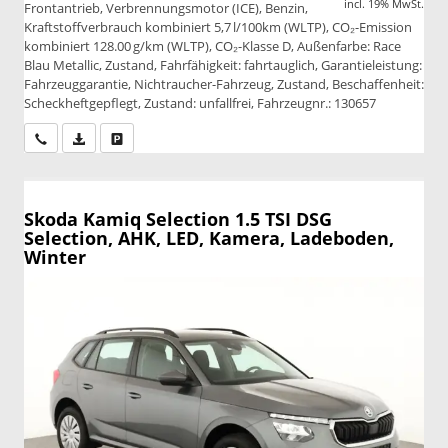
incl. 19% MwSt.
Frontantrieb, Verbrennungsmotor (ICE), Benzin,
Kraftstoffverbrauch kombiniert 5,7 l/100km (WLTP), CO₂-Emission
kombiniert 128.00 g/km (WLTP), CO₂-Klasse D, Außenfarbe: Race
Blau Metallic, Zustand, Fahrfähigkeit: fahrtauglich, Garantieleistung:
Fahrzeuggarantie, Nichtraucher-Fahrzeug, Zustand, Beschaffenheit:
Scheckheftgepflegt, Zustand: unfallfrei, Fahrzeugnr.: 130657
Wir rufen Sie an
PDF-Datei, Fahrzeugexposé drucken
Drucken, parken oder vergleichen
Skoda Kamiq
Selection 1.5 TSI DSG
Selection, AHK, LED, Kamera, Ladeboden,
Winter