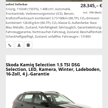
sofort lieferbar
28.345,– €
5-türig, 110 kW (150 PS), 1.498 cm³, Automatik,
incl. 19% MwSt.
Frontantrieb, Verbrennungsmotor (ICE), Benzin,
Kraftstoffverbrauch kombiniert 5,7 l/100km (WLTP), CO₂-Emission
kombiniert 128.00 g/km (WLTP), CO₂-Klasse D, Außenfarbe: Race
Blau Metallic, Zustand, Fahrfähigkeit: fahrtauglich, Garantieleistung:
Fahrzeuggarantie, Nichtraucher-Fahrzeug, Zustand, Beschaffenheit:
Scheckheftgepflegt, Zustand: unfallfrei, Fahrzeugnr.: 131893
Wir rufen Sie an
PDF-Datei, Fahrzeugexposé drucken
Drucken, parken oder vergleichen
Skoda Kamiq
Selection 1.5 TSI DSG
Selection, LED, Kamera, Winter, Ladeboden,
16-Zoll, 4 J.-Garantie