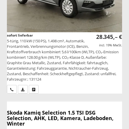
sofort lieferbar
28.345,– €
5-türig, 110 kW (150 PS), 1.498 cm³, Automatik,
incl. 19% MwSt.
Frontantrieb, Verbrennungsmotor (ICE), Benzin,
Kraftstoffverbrauch kombiniert 5,6 l/100km (WLTP), CO₂-Emission
kombiniert 128.00 g/km (WLTP), CO₂-Klasse D, Außenfarbe:
Graphite Grau Metallic, Zustand, Fahrfähigkeit: fahrtauglich,
Garantieleistung: Fahrzeuggarantie, Nichtraucher-Fahrzeug,
Zustand, Beschaffenheit: Scheckheftgepflegt, Zustand: unfallfrei,
Fahrzeugnr.: 131124
Wir rufen Sie an
PDF-Datei, Fahrzeugexposé drucken
Drucken, parken oder vergleichen
Skoda Kamiq
Selection 1.5 TSI DSG
Selection, AHK, LED, Kamera, Ladeboden,
Winter