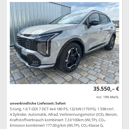
35.550,– €
incl. 19% MwSt.
unverbindliche Lieferzeit: Sofort
5-türig, 1.6 T-GDI 7 DCT 4x4 180 PS, 132 kW (179 PS), 1.598 cm³,
4 Zylinder, Automatik, Allrad, Verbrennungsmotor (ICE), Benzin,
Kraftstoffverbrauch kombiniert 7,3 l/100km (WLTP), CO₂-
Emission kombiniert 177.00 g/km (WLTP), CO₂-Klasse G,