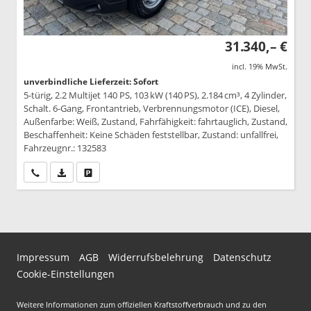
31.340,– €
incl. 19% MwSt.
unverbindliche Lieferzeit: Sofort
5-türig, 2.2 Multijet 140 PS, 103 kW (140 PS), 2.184 cm³, 4 Zylinder,
Schalt. 6-Gang, Frontantrieb, Verbrennungsmotor (ICE), Diesel,
Außenfarbe: Weiß, Zustand, Fahrfähigkeit: fahrtauglich, Zustand,
Beschaffenheit: Keine Schäden feststellbar, Zustand: unfallfrei,
Fahrzeugnr.: 132583
Wir rufen Sie an
PDF-Datei, Fahrzeugexposé drucken
Drucken, parken oder vergleichen
Impressum
AGB
Widerrufsbelehrung
Datenschutz
Cookie-Einstellungen
Weitere Informationen zum offiziellen Kraftstoffverbrauch und zu den