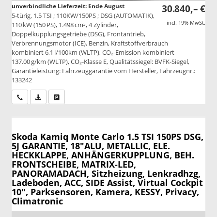
unverbindliche Lieferzeit: Ende August
30.840,– €
5-türig, 1.5 TSI ; 110KW/150PS ; DSG (AUTOMATIK),
incl. 19% MwSt.
110 kW (150 PS), 1.498 cm³, 4 Zylinder,
Doppelkupplungsgetriebe (DSG), Frontantrieb,
Verbrennungsmotor (ICE), Benzin, Kraftstoffverbrauch
kombiniert 6,1 l/100km (WLTP), CO₂-Emission kombiniert
137.00 g/km (WLTP), CO₂-Klasse E, Qualitätssiegel: BVFK-Siegel,
Garantieleistung: Fahrzeuggarantie vom Hersteller, Fahrzeugnr.:
133242
Wir rufen Sie an
PDF-Datei, Fahrzeugexposé drucken
Drucken, parken oder vergleichen
Skoda Kamiq
Monte Carlo 1.5 TSI 150PS DSG,
5J GARANTIE, 18"ALU, METALLIC, ELE.
HECKKLAPPE, ANHÄNGERKUPPLUNG, BEH.
FRONTSCHEIBE, MATRIX-LED,
PANORAMADACH, Sitzheizung, Lenkradhzg,
Ladeboden, ACC, SIDE Assist, Virtual Cockpit
10", Parksensoren, Kamera, KESSY, Privacy,
Climatronic