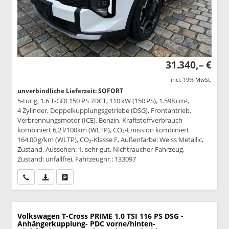
31.340,– €
incl. 19% MwSt.
unverbindliche Lieferzeit: SOFORT
5-türig, 1.6 T-GDI 150 PS 7DCT, 110 kW (150 PS), 1.598 cm³,
4 Zylinder, Doppelkupplungsgetriebe (DSG), Frontantrieb,
Verbrennungsmotor (ICE), Benzin, Kraftstoffverbrauch
kombiniert 6,2 l/100km (WLTP), CO₂-Emission kombiniert
164.00 g/km (WLTP), CO₂-Klasse F, Außenfarbe: Weiss Metallic,
Zustand, Aussehen: 1, sehr gut, Nichtraucher-Fahrzeug,
Zustand: unfallfrei, Fahrzeugnr.: 133097
Wir rufen Sie an
PDF-Datei, Fahrzeugexposé drucken
Drucken, parken oder vergleichen
Volkswagen T-Cross
PRIME 1,0 TSI 116 PS DSG -
Anhängerkupplung- PDC vorne/hinten-