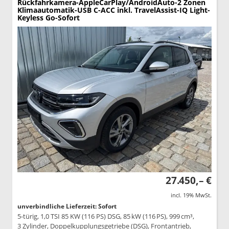
Rückfahrkamera-AppleCarPlay/AndroidAuto-2 Zonen
Klimaautomatik-USB C-ACC inkl. TravelAssist-IQ Light-
Keyless Go-Sofort
27.450,– €
incl. 19% MwSt.
unverbindliche Lieferzeit: Sofort
5-türig, 1,0 TSI 85 KW (116 PS) DSG, 85 kW (116 PS), 999 cm³,
3 Zylinder, Doppelkupplungsgetriebe (DSG), Frontantrieb,