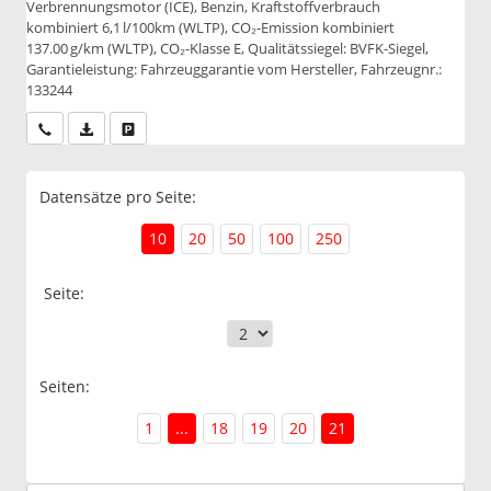
Verbrennungsmotor (ICE), Benzin, Kraftstoffverbrauch
kombiniert 6,1 l/100km (WLTP), CO₂-Emission kombiniert
137.00 g/km (WLTP), CO₂-Klasse E, Qualitätssiegel: BVFK-Siegel,
Garantieleistung: Fahrzeuggarantie vom Hersteller, Fahrzeugnr.:
133244
Wir rufen Sie an
PDF-Datei, Fahrzeugexposé drucken
Drucken, parken oder vergleichen
Datensätze pro Seite:
10
20
50
100
250
Seite:
Seiten:
1
...
18
19
20
21