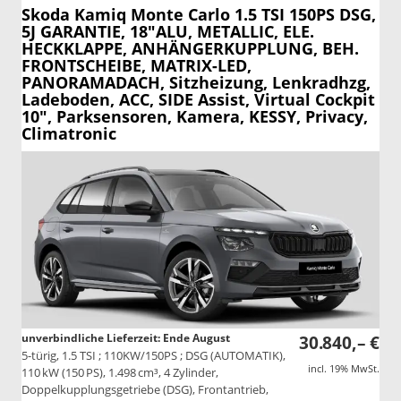
Skoda Kamiq
Monte Carlo 1.5 TSI 150PS DSG,
5J GARANTIE, 18"ALU, METALLIC, ELE.
HECKKLAPPE, ANHÄNGERKUPPLUNG, BEH.
FRONTSCHEIBE, MATRIX-LED,
PANORAMADACH, Sitzheizung, Lenkradhzg,
Ladeboden, ACC, SIDE Assist, Virtual Cockpit
10", Parksensoren, Kamera, KESSY, Privacy,
Climatronic
unverbindliche Lieferzeit: Ende August
30.840,– €
5-türig, 1.5 TSI ; 110KW/150PS ; DSG (AUTOMATIK),
incl. 19% MwSt.
110 kW (150 PS), 1.498 cm³, 4 Zylinder,
Doppelkupplungsgetriebe (DSG), Frontantrieb,