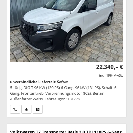
22.340,– €
incl. 19% MwSt.
unverbindliche Lieferzeit: Sofort
5-türig, DIG-T 96 KW (130 PS) 6-Gang, 96 kW (131 PS), Schalt. 6-
Gang, Frontantrieb, Verbrennungsmotor (ICE), Benzin,
Außenfarbe: Weiss, Fahrzeugnr.: 131776
Wir rufen Sie an
PDF-Datei, Fahrzeugexposé drucken
Drucken, parken oder vergleichen
Volkswagen T7 Transporter
Basis 2.0 TDI 110PS 6-Gang