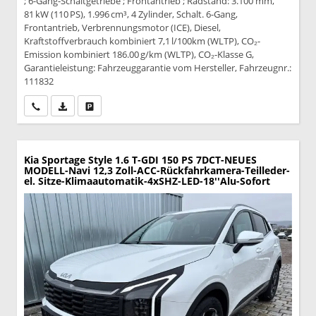
; 6-Gang-Schaltgetriebe ; Frontantrieb ; Radstand: 3.100 mm,
81 kW (110 PS), 1.996 cm³, 4 Zylinder, Schalt. 6-Gang,
Frontantrieb, Verbrennungsmotor (ICE), Diesel,
Kraftstoffverbrauch kombiniert 7,1 l/100km (WLTP), CO₂-
Emission kombiniert 186.00 g/km (WLTP), CO₂-Klasse G,
Garantieleistung: Fahrzeuggarantie vom Hersteller, Fahrzeugnr.:
111832
Wir rufen Sie an
PDF-Datei, Fahrzeugexposé drucken
Drucken, parken oder vergleichen
Kia Sportage
Style 1.6 T-GDI 150 PS 7DCT-NEUES
MODELL-Navi 12,3 Zoll-ACC-Rückfahrkamera-Teilleder-
el. Sitze-Klimaautomatik-4xSHZ-LED-18''Alu-Sofort