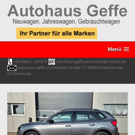
Menü
+49 03623 - 331873
autohaus-geffe-ernstroda@t-online.de
Autohaus Geffe, Cumbacher Straße 17, 99894 Friedrichroda
OT Ernstroda