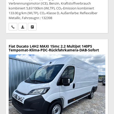
Verbrennungsmotor (ICE), Benzin, Kraftstoffverbrauch
kombiniert 5,8 l/100km (WLTP), CO₂-Emission kombiniert
133.00 g/km (WLTP), CO₂-Klasse D, Außenfarbe: Reflexsilber
Metallic, Fahrzeugnr.: 132398
Wir rufen Sie an
PDF-Datei, Fahrzeugexposé drucken
Drucken, parken oder vergleichen
Fiat Ducato
L4H2 MAXI 15mc 2.2 MultiJet 140PS
Tempomat-Klima-PDC-Rückfahrkamera-DAB-Sofort