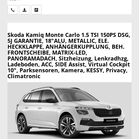
Wir rufen Sie an
PDF-Datei, Fahrzeugexposé drucken
Drucken, parken oder vergleichen
Skoda Kamiq
Monte Carlo 1.5 TSI 150PS DSG,
5J GARANTIE, 18"ALU, METALLIC, ELE.
HECKKLAPPE, ANHÄNGERKUPPLUNG, BEH.
FRONTSCHEIBE, MATRIX-LED,
PANORAMADACH, Sitzheizung, Lenkradhzg,
Ladeboden, ACC, SIDE Assist, Virtual Cockpit
10", Parksensoren, Kamera, KESSY, Privacy,
Climatronic