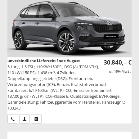
unverbindliche Lieferzeit: Ende August
30.840,– €
5-türig, 1.5 TSI ; 110KW/150PS ; DSG (AUTOMATIK),
incl. 19% MwSt.
110 kW (150 PS), 1.498 cm³, 4 Zylinder,
Doppelkupplungsgetriebe (DSG), Frontantrieb,
Verbrennungsmotor (ICE), Benzin, Kraftstoffverbrauch
kombiniert 6,1 l/100km (WLTP), CO₂-Emission kombiniert
137.00 g/km (WLTP), CO₂-Klasse E, Qualitätssiegel: BVFK-Siegel,
Garantieleistung: Fahrzeuggarantie vom Hersteller, Fahrzeugnr.:
133243
Wir rufen Sie an
PDF-Datei, Fahrzeugexposé drucken
Drucken, parken oder vergleichen