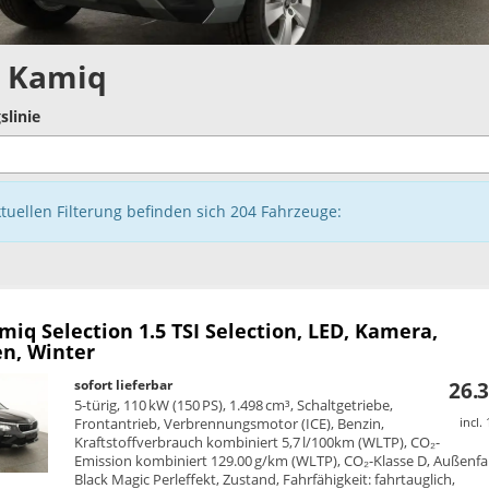
 Kamiq
slinie
ktuellen Filterung befinden sich
204
Fahrzeuge:
amiq
Selection 1.5 TSI Selection, LED, Kamera,
n, Winter
sofort lieferbar
26.3
5-türig, 110 kW (150 PS), 1.498 cm³, Schaltgetriebe,
Frontantrieb, Verbrennungsmotor (ICE), Benzin,
incl.
Kraftstoffverbrauch kombiniert 5,7 l/100km (WLTP), CO₂-
Emission kombiniert 129.00 g/km (WLTP), CO₂-Klasse D, Außenfa
Black Magic Perleffekt, Zustand, Fahrfähigkeit: fahrtauglich,