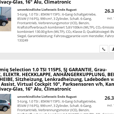
ivacy-Glas, 16" Alu, Climatronic
unverbindliche Lieferzeit: Ende August
26.3
5-türig, 1.0 TSI ; 85KW/115PS ; 6-Gang-Schaltgetriebe,
85 kW (116 PS), 999 cm³, 3 Zylinder, Schalt. 6-Gang,
incl.
Frontantrieb, Verbrennungsmotor (ICE), Benzin,
Kraftstoffverbrauch kombiniert 5,8 l/100km (WLTP), CO₂-Emissi
kombiniert 130.00 g/km (WLTP), CO₂-Klasse D, Qualitätssiegel: B
Siegel, Garantieleistung: Fahrzeuggarantie vom Hersteller, Fahrz
133249
Wir ru
amiq
Selection 1.0 TSI 115PS, 5J GARANTIE, Grau-
C, ELEKTR. HECKKLAPPE, ANHÄNGERKUPPLUNG, BE
EIBE, Sitzheizung, Lenkradheizung, Ladeboden v
 Assist, Virtual Cockpit 10", Parksensoren v/h, Ka
ivacy-Glas, 16" Alu, Climatronic
unverbindliche Lieferzeit: Ende August
26.3
5-türig, 1.0 TSI ; 85KW/115PS ; 6-Gang-Schaltgetriebe,
85 kW (116 PS), 999 cm³, 3 Zylinder, Schalt. 6-Gang,
incl.
Frontantrieb, Verbrennungsmotor (ICE), Benzin,