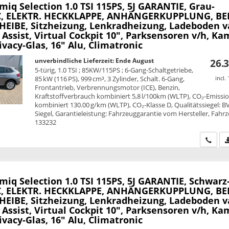
amiq
Selection 1.0 TSI 115PS, 5J GARANTIE, Grau-
C, ELEKTR. HECKKLAPPE, ANHÄNGERKUPPLUNG, BE
EIBE, Sitzheizung, Lenkradheizung, Ladeboden v
 Assist, Virtual Cockpit 10", Parksensoren v/h, Ka
ivacy-Glas, 16" Alu, Climatronic
unverbindliche Lieferzeit: Ende August
26.3
5-türig, 1.0 TSI ; 85KW/115PS ; 6-Gang-Schaltgetriebe,
85 kW (116 PS), 999 cm³, 3 Zylinder, Schalt. 6-Gang,
incl.
Frontantrieb, Verbrennungsmotor (ICE), Benzin,
Kraftstoffverbrauch kombiniert 5,8 l/100km (WLTP), CO₂-Emissi
kombiniert 130.00 g/km (WLTP), CO₂-Klasse D, Qualitätssiegel: B
Siegel, Garantieleistung: Fahrzeuggarantie vom Hersteller, Fahrz
133232
Wir ru
amiq
Selection 1.0 TSI 115PS, 5J GARANTIE, Schwarz
C, ELEKTR. HECKKLAPPE, ANHÄNGERKUPPLUNG, BE
EIBE, Sitzheizung, Lenkradheizung, Ladeboden v
 Assist, Virtual Cockpit 10", Parksensoren v/h, Ka
ivacy-Glas, 16" Alu, Climatronic