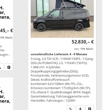
H.
ar,
mera,
45,– €
 19% MwSt.
52.830,– €
on
incl. 19% MwSt.
VFK-
unverbindliche Lieferzeit: 4 - 6 Monate
eugnr.:
5-türig, 2.0 TDI SCR ; 110KW/150PS ; 7-Gang-
DSG (AUTOMATIK); LÜ, 110 kW (150 PS),
fen Sie an
PDF-Datei, Fahrzeugexposé drucken
Drucken, parken oder vergleichen
1.968 cm³, 4 Zylinder,
Doppelkupplungsgetriebe (DSG),
Frontantrieb, Verbrennungsmotor (ICE),
Diesel, Kraftstoffverbrauch
kombiniert 6,6 l/100km (WLTP), CO₂-
-
Emission kombiniert 173.00 g/km (WLTP),
H.
CO₂-Klasse F, Qualitätssiegel: BVFK-Siegel,
ar,
Garantieleistung: Fahrzeuggarantie vom
mera,
Hersteller, Fahrzeugnr.: 132991
Wir rufen Sie an
PDF-Datei, Fahrzeu
Drucken, park