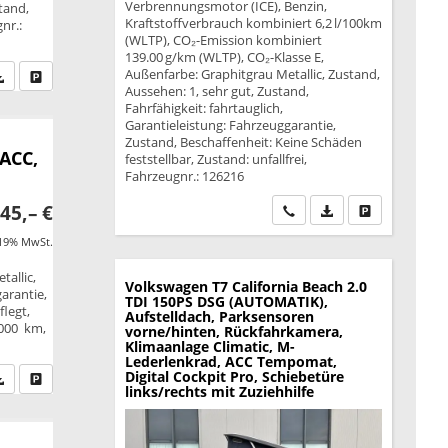
Verbrennungsmotor (ICE), Benzin,
tand,
Kraftstoffverbrauch kombiniert 6,2 l/100km
nr.:
(WLTP), CO₂-Emission kombiniert
139.00 g/km (WLTP), CO₂-Klasse E,
Außenfarbe: Graphitgrau Metallic, Zustand,
fen Sie an
PDF-Datei, Fahrzeugexposé drucken
Drucken, parken oder vergleichen
Aussehen: 1, sehr gut, Zustand,
Fahrfähigkeit: fahrtauglich,
Garantieleistung: Fahrzeuggarantie,
Zustand, Beschaffenheit: Keine Schäden
 ACC,
feststellbar, Zustand: unfallfrei,
Fahrzeugnr.: 126216
45,– €
Wir rufen Sie an
PDF-Datei, Fahrzeu
Drucken, park
 19% MwSt.
tallic,
Volkswagen T7 California
Beach 2.0
garantie,
TDI 150PS DSG (AUTOMATIK),
legt,
Aufstelldach, Parksensoren
.000 km,
vorne/hinten, Rückfahrkamera,
Klimaanlage Climatic, M-
Lederlenkrad, ACC Tempomat,
Digital Cockpit Pro, Schiebetüre
fen Sie an
PDF-Datei, Fahrzeugexposé drucken
Drucken, parken oder vergleichen
links/rechts mit Zuziehhilfe