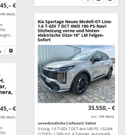
45,– €
 19% MwSt.
Kia Sportage
Neues Modell-GT-Line-
on
1.6 T-GDI 7 DCT 4WD 180 PS-Navi-
VFK-
Sitzheizung vorne und hinten-
eugnr.:
elektrische Sitze-18" LM Felgen-
Sofort
fen Sie an
PDF-Datei, Fahrzeugexposé drucken
Drucken, parken oder vergleichen
-
H.
ar,
mera,
35.550,– €
45,– €
incl. 19% MwSt.
 19% MwSt.
unverbindliche Lieferzeit: Sofort
on
5-türig, 1.6 T-GDI 7 DCT 4x4 180 PS, 132 kW
VFK-
(179 PS), 1.598 cm³, 4 Zylinder, Automatik,