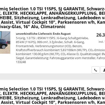
amiq
Selection 1.0 TSI 115PS, 5J GARANTIE, Schwarz
C, ELEKTR. HECKKLAPPE, ANHÄNGERKUPPLUNG, BE
EIBE, Sitzheizung, Lenkradheizung, Ladeboden v
 Assist, Virtual Cockpit 10", Parksensoren v/h, Ka
ivacy-Glas, 16" Alu, Climatronic
unverbindliche Lieferzeit: Ende August
26.3
5-türig, 1.0 TSI ; 85KW/115PS ; 6-Gang-Schaltgetriebe,
85 kW (116 PS), 999 cm³, 3 Zylinder, Schalt. 6-Gang,
incl.
Frontantrieb, Verbrennungsmotor (ICE), Benzin,
Kraftstoffverbrauch kombiniert 5,8 l/100km (WLTP), CO₂-Emissi
kombiniert 130.00 g/km (WLTP), CO₂-Klasse D, Qualitätssiegel: B
Siegel, Garantieleistung: Fahrzeuggarantie vom Hersteller, Fahrz
133248
Wir ru
amiq
Selection 1.0 TSI 115PS, 5J GARANTIE, Schwarz
C, ELEKTR. HECKKLAPPE, ANHÄNGERKUPPLUNG, BE
EIBE, Sitzheizung, Lenkradheizung, Ladeboden v
 Assist, Virtual Cockpit 10", Parksensoren v/h, Ka