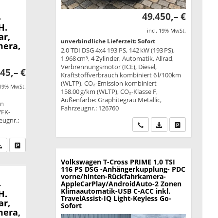
49.450,– €
-
H.
incl. 19% MwSt.
ar,
unverbindliche Lieferzeit: Sofort
mera,
2,0 TDI DSG 4x4 193 PS, 142 kW (193 PS),
1.968 cm³, 4 Zylinder, Automatik, Allrad,
Verbrennungsmotor (ICE), Diesel,
45,– €
Kraftstoffverbrauch kombiniert 6 l/100km
(WLTP), CO₂-Emission kombiniert
 19% MwSt.
158.00 g/km (WLTP), CO₂-Klasse F,
Außenfarbe: Graphitegrau Metallic,
on
Fahrzeugnr.: 126760
VFK-
eugnr.:
Wir rufen Sie an
PDF-Datei, Fahrzeu
Drucken, park
fen Sie an
PDF-Datei, Fahrzeugexposé drucken
Drucken, parken oder vergleichen
Volkswagen T-Cross
PRIME 1,0 TSI
116 PS DSG -Anhängerkupplung- PDC
vorne/hinten-Rückfahrkamera-
-
AppleCarPlay/AndroidAuto-2 Zonen
Klimaautomatik-USB C-ACC inkl.
H.
TravelAssist-IQ Light-Keyless Go-
ar,
Sofort
mera,