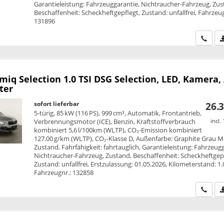
Garantieleistung: Fahrzeuggarantie, Nichtraucher-Fahrzeug, Zus
Beschaffenheit: Scheckheftgepflegt, Zustand: unfallfrei, Fahrzeug
131896
Wir ru
amiq
Selection 1.0 TSI DSG Selection, LED, Kamera,
ter
sofort lieferbar
26.3
5-türig, 85 kW (116 PS), 999 cm³, Automatik, Frontantrieb,
Verbrennungsmotor (ICE), Benzin, Kraftstoffverbrauch
incl.
kombiniert 5,6 l/100km (WLTP), CO₂-Emission kombiniert
127.00 g/km (WLTP), CO₂-Klasse D, Außenfarbe: Graphite Grau Me
Zustand, Fahrfähigkeit: fahrtauglich, Garantieleistung: Fahrzeug
Nichtraucher-Fahrzeug, Zustand, Beschaffenheit: Scheckheftgepf
Zustand: unfallfrei, Erstzulassung: 01.05.2026, Kilometerstand: 1
Fahrzeugnr.: 132858
Wir ru