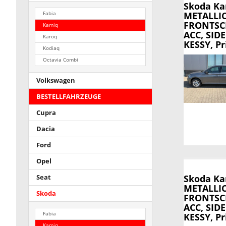
Skoda K
METALLI
Fabia
FRONTSCH
Kamiq
ACC, SIDE
Karoq
KESSY, Pr
Kodiaq
Octavia Combi
Volkswagen
BESTELLFAHRZEUGE
Cupra
Dacia
Ford
Opel
Skoda K
Seat
METALLI
Skoda
FRONTSCH
ACC, SIDE
Fabia
KESSY, Pr
Kamiq