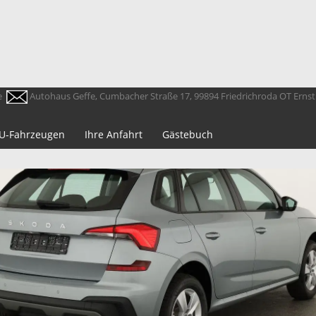
e
Autohaus Geffe, Cumbacher Straße 17, 99894 Friedrichroda OT Erns
 EU-Fahrzeugen
Ihre Anfahrt
Gästebuch