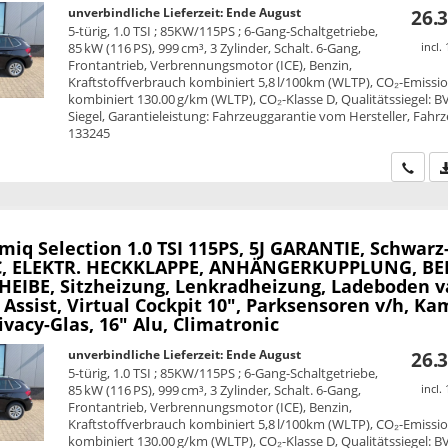
unverbindliche Lieferzeit: Ende August
26.3
5-türig, 1.0 TSI ; 85KW/115PS ; 6-Gang-Schaltgetriebe,
85 kW (116 PS), 999 cm³, 3 Zylinder, Schalt. 6-Gang,
incl.
Frontantrieb, Verbrennungsmotor (ICE), Benzin,
Kraftstoffverbrauch kombiniert 5,8 l/100km (WLTP), CO₂-Emissi
kombiniert 130.00 g/km (WLTP), CO₂-Klasse D, Qualitätssiegel: B
Siegel, Garantieleistung: Fahrzeuggarantie vom Hersteller, Fahrz
133245
Wir ru
amiq
Selection 1.0 TSI 115PS, 5J GARANTIE, Schwarz
C, ELEKTR. HECKKLAPPE, ANHÄNGERKUPPLUNG, BE
EIBE, Sitzheizung, Lenkradheizung, Ladeboden v
 Assist, Virtual Cockpit 10", Parksensoren v/h, Ka
ivacy-Glas, 16" Alu, Climatronic
unverbindliche Lieferzeit: Ende August
26.3
5-türig, 1.0 TSI ; 85KW/115PS ; 6-Gang-Schaltgetriebe,
85 kW (116 PS), 999 cm³, 3 Zylinder, Schalt. 6-Gang,
incl.
Frontantrieb, Verbrennungsmotor (ICE), Benzin,
Kraftstoffverbrauch kombiniert 5,8 l/100km (WLTP), CO₂-Emissi
kombiniert 130.00 g/km (WLTP), CO₂-Klasse D, Qualitätssiegel: B