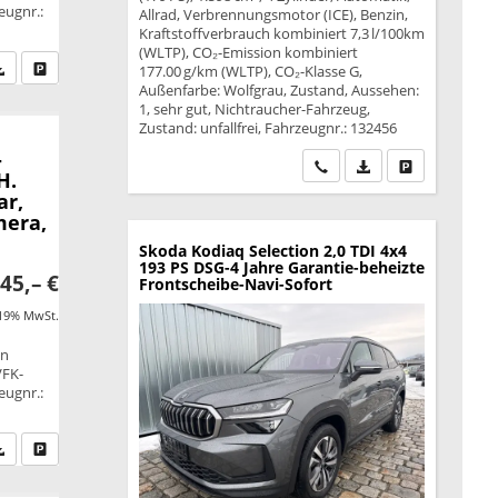
eugnr.:
Allrad, Verbrennungsmotor (ICE), Benzin,
Kraftstoffverbrauch kombiniert 7,3 l/100km
(WLTP), CO₂-Emission kombiniert
fen Sie an
PDF-Datei, Fahrzeugexposé drucken
Drucken, parken oder vergleichen
177.00 g/km (WLTP), CO₂-Klasse G,
Außenfarbe: Wolfgrau, Zustand, Aussehen:
1, sehr gut, Nichtraucher-Fahrzeug,
Zustand: unfallfrei, Fahrzeugnr.: 132456
-
Wir rufen Sie an
PDF-Datei, Fahrzeu
Drucken, park
H.
ar,
mera,
Skoda Kodiaq
Selection 2,0 TDI 4x4
193 PS DSG-4 Jahre Garantie-beheizte
45,– €
Frontscheibe-Navi-Sofort
 19% MwSt.
on
VFK-
eugnr.:
fen Sie an
PDF-Datei, Fahrzeugexposé drucken
Drucken, parken oder vergleichen