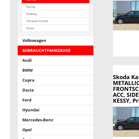
Karoq
Kodiaq
Octavia Combi
Scala
Volkswagen
GEBRAUCHTFAHRZEUGE
Audi
BMW
Skoda K
Cupra
METALLI
FRONTSCH
Dacia
ACC, SIDE
KESSY, Pr
Ford
Hyundai
Mercedes-Benz
Opel