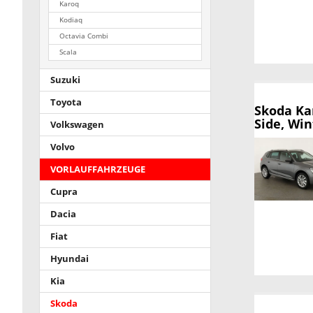
Karoq
Kodiaq
Octavia Combi
Scala
Suzuki
Toyota
Skoda K
Side, Win
Volkswagen
Volvo
VORLAUFFAHRZEUGE
Cupra
Dacia
Fiat
Hyundai
Kia
Skoda