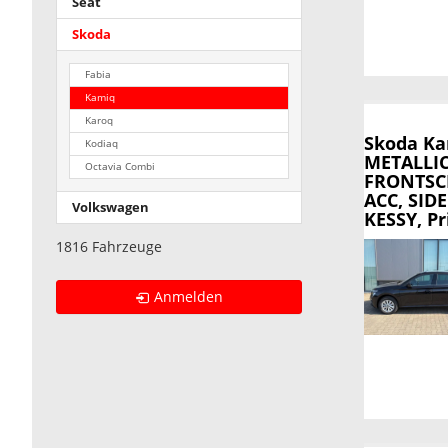
Seat
Skoda
Fabia
Kamiq
Karoq
Skoda K
Kodiaq
METALLI
Octavia Combi
FRONTSCH
ACC, SIDE
Volkswagen
KESSY, Pr
1816 Fahrzeuge
Anmelden