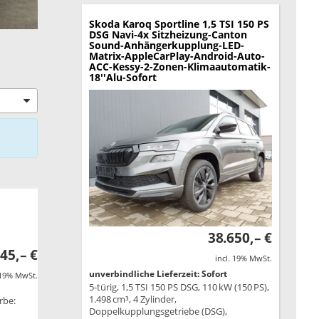
Skoda Karoq
Sportline 1,5 TSI 150 PS
DSG Navi-4x Sitzheizung-Canton
Sound-Anhängerkupplung-LED-
Matrix-AppleCarPlay-Android-Auto-
ACC-Kessy-2-Zonen-Klimaautomatik-
18''Alu-Sofort
38.650,– €
45,– €
incl. 19% MwSt.
unverbindliche Lieferzeit: Sofort
 19% MwSt.
5-türig, 1,5 TSI 150 PS DSG, 110 kW (150 PS),
1.498 cm³, 4 Zylinder,
rbe:
Doppelkupplungsgetriebe (DSG),