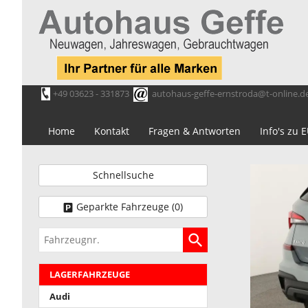
+49 03623 - 331873
autohaus-geffe-ernstroda@t-online.d
Home
Kontakt
Fragen & Antworten
Info's zu
Schnellsuche
Geparkte Fahrzeuge (
0
)
Fahrzeugnr.
LAGERFAHRZEUGE
Audi