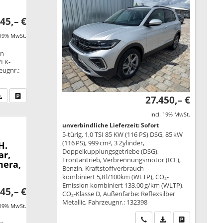
45,– €
 19% MwSt.
on
VFK-
eugnr.:
fen Sie an
PDF-Datei, Fahrzeugexposé drucken
Drucken, parken oder vergleichen
27.450,– €
incl. 19% MwSt.
unverbindliche Lieferzeit: Sofort
5-türig, 1,0 TSI 85 KW (116 PS) DSG, 85 kW
(116 PS), 999 cm³, 3 Zylinder,
H.
Doppelkupplungsgetriebe (DSG),
ar,
Frontantrieb, Verbrennungsmotor (ICE),
mera,
Benzin, Kraftstoffverbrauch
kombiniert 5,8 l/100km (WLTP), CO₂-
Emission kombiniert 133.00 g/km (WLTP),
45,– €
CO₂-Klasse D, Außenfarbe: Reflexsilber
Metallic, Fahrzeugnr.: 132398
 19% MwSt.
Wir rufen Sie an
PDF-Datei, Fahrzeu
Drucken, park