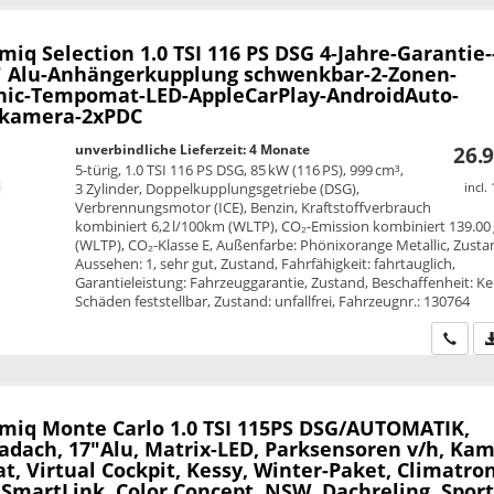
amiq
Selection 1.0 TSI 116 PS DSG 4-Jahre-Garantie-
" Alu-Anhängerkupplung schwenkbar-2-Zonen-
nic-Tempomat-LED-AppleCarPlay-AndroidAuto-
rkamera-2xPDC
unverbindliche Lieferzeit:
4 Monate
26.9
5-türig, 1.0 TSI 116 PS DSG, 85 kW (116 PS), 999 cm³,
3 Zylinder, Doppelkupplungsgetriebe (DSG),
incl.
Verbrennungsmotor (ICE), Benzin, Kraftstoffverbrauch
kombiniert 6,2 l/100km (WLTP), CO₂-Emission kombiniert 139.00
(WLTP), CO₂-Klasse E, Außenfarbe: Phönixorange Metallic, Zusta
Aussehen: 1, sehr gut, Zustand, Fahrfähigkeit: fahrtauglich,
Garantieleistung: Fahrzeuggarantie, Zustand, Beschaffenheit: Ke
Schäden feststellbar, Zustand: unfallfrei, Fahrzeugnr.: 130764
Wir ru
amiq
Monte Carlo 1.0 TSI 115PS DSG/AUTOMATIK,
dach, 17"Alu, Matrix-LED, Parksensoren v/h, Kam
 Virtual Cockpit, Kessy, Winter-Paket, Climatron
 SmartLink, Color Concept, NSW, Dachreling, Spor