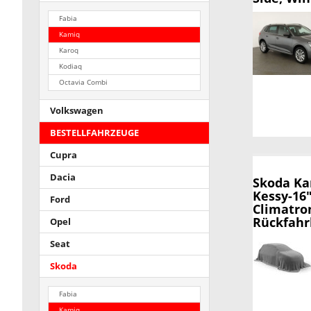
Fabia
Kamiq
Karoq
Kodiaq
Octavia Combi
Volkswagen
BESTELLFAHRZEUGE
Cupra
Dacia
Skoda K
Kessy-16
Ford
Climatro
Rückfah
Opel
Seat
Skoda
Fabia
Kamiq