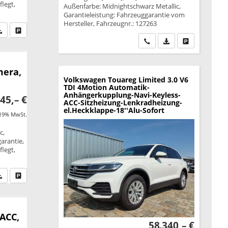
legt,
Außenfarbe: Midnightschwarz Metallic,
Garantieleistung: Fahrzeuggarantie vom
Hersteller, Fahrzeugnr.: 127263
fen Sie an
PDF-Datei, Fahrzeugexposé drucken
Drucken, parken oder vergleichen
Wir rufen Sie an
PDF-Datei, Fahrzeu
Drucken, park
mera,
Volkswagen Touareg
Limited 3.0 V6
TDI 4Motion Automatik-
Anhängerkupplung-Navi-Keyless-
45,– €
ACC-Sitzheizung-Lenkradheizung-
el.Heckklappe-18''Alu-Sofort
 19% MwSt.
c,
garantie,
legt,
fen Sie an
PDF-Datei, Fahrzeugexposé drucken
Drucken, parken oder vergleichen
 ACC,
58.340,– €