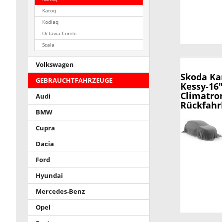
Karoq
Kodiaq
Octavia Combi
Scala
Volkswagen
Skoda K
GEBRAUCHTFAHRZEUGE
Kessy-16
Climatro
Audi
Rückfah
BMW
Cupra
Dacia
Ford
Hyundai
Mercedes-Benz
Opel