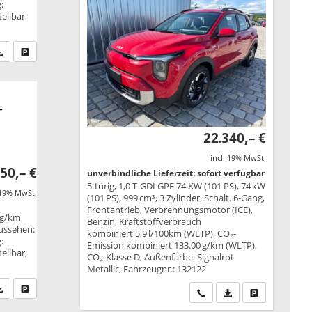
:
ellbar,
fen Sie an
PDF-Datei, Fahrzeugexposé drucken
Drucken, parken oder vergleichen
-
22.340,– €
incl. 19% MwSt.
50,– €
unverbindliche Lieferzeit: sofort verfügbar
5-türig, 1,0 T-GDI GPF 74 KW (101 PS), 74 kW
 19% MwSt.
(101 PS), 999 cm³, 3 Zylinder, Schalt. 6-Gang,
Frontantrieb, Verbrennungsmotor (ICE),
 g/km
Benzin, Kraftstoffverbrauch
Aussehen:
kombiniert 5,9 l/100km (WLTP), CO₂-
:
Emission kombiniert 133.00 g/km (WLTP),
ellbar,
CO₂-Klasse D, Außenfarbe: Signalrot
Metallic, Fahrzeugnr.: 132122
fen Sie an
PDF-Datei, Fahrzeugexposé drucken
Drucken, parken oder vergleichen
Wir rufen Sie an
PDF-Datei, Fahrzeu
Drucken, park