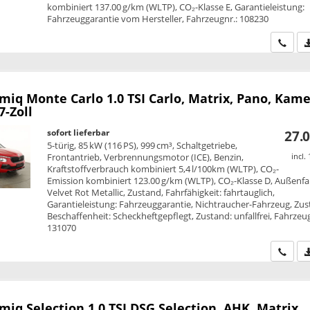
kombiniert 137.00 g/km (WLTP), CO₂-Klasse E, Garantieleistung:
Fahrzeuggarantie vom Hersteller, Fahrzeugnr.: 108230
Wir ru
amiq
Monte Carlo 1.0 TSI Carlo, Matrix, Pano, Kame
7-Zoll
sofort lieferbar
27.0
5-türig, 85 kW (116 PS), 999 cm³, Schaltgetriebe,
Frontantrieb, Verbrennungsmotor (ICE), Benzin,
incl.
Kraftstoffverbrauch kombiniert 5,4 l/100km (WLTP), CO₂-
Emission kombiniert 123.00 g/km (WLTP), CO₂-Klasse D, Außenfa
Velvet Rot Metallic, Zustand, Fahrfähigkeit: fahrtauglich,
Garantieleistung: Fahrzeuggarantie, Nichtraucher-Fahrzeug, Zus
Beschaffenheit: Scheckheftgepflegt, Zustand: unfallfrei, Fahrzeug
131070
Wir ru
amiq
Selection 1.0 TSI DSG Selection, AHK, Matrix,