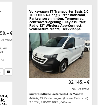
-
Volkswagen T7 Transporter
Basis 2.0
TDI 110PS 6-Gang kurzer Radstand,
Parksensoren hinten, Tempomat,
Zentralverriegelung + Keyless Start,
Radio 13" Wireless App-Connect,
Schiebetüre rechts, Heckklappe
50,– €
 19% MwSt.
 g/km
nd,
ine
fen Sie an
PDF-Datei, Fahrzeugexposé drucken
Drucken, parken oder vergleichen
32.145,– €
incl. 19% MwSt.
unverbindliche Lieferzeit: 4 - 6 Monate
era,
4-türig, T7 Kastenwagen (kurzer Radstand)
ic,
2.0 TDI ; 81KW/110PS ; 6-Gang-
t-M-