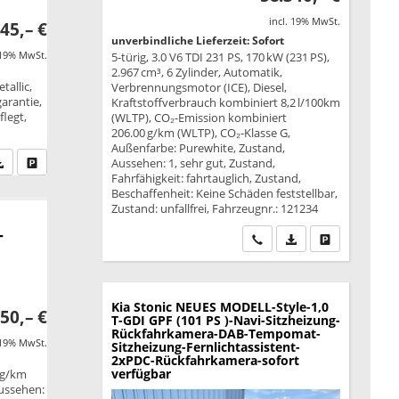
incl. 19% MwSt.
45,– €
unverbindliche Lieferzeit: Sofort
 19% MwSt.
5-türig, 3.0 V6 TDI 231 PS, 170 kW (231 PS),
2.967 cm³, 6 Zylinder, Automatik,
tallic,
Verbrennungsmotor (ICE), Diesel,
garantie,
Kraftstoffverbrauch kombiniert 8,2 l/100km
legt,
(WLTP), CO₂-Emission kombiniert
206.00 g/km (WLTP), CO₂-Klasse G,
Außenfarbe: Purewhite, Zustand,
fen Sie an
PDF-Datei, Fahrzeugexposé drucken
Drucken, parken oder vergleichen
Aussehen: 1, sehr gut, Zustand,
Fahrfähigkeit: fahrtauglich, Zustand,
Beschaffenheit: Keine Schäden feststellbar,
Zustand: unfallfrei, Fahrzeugnr.: 121234
-
Wir rufen Sie an
PDF-Datei, Fahrzeu
Drucken, park
Kia Stonic
NEUES MODELL-Style-1,0
50,– €
T-GDI GPF (101 PS )-Navi-Sitzheizung-
Rückfahrkamera-DAB-Tempomat-
 19% MwSt.
Sitzheizung-Fernlichtassistent-
2xPDC-Rückfahrkamera-sofort
verfügbar
 g/km
Aussehen: