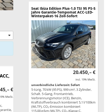
Seat Ibiza
Edition Plus-1,0 TSI 95 PS-5
Jahre Garantie-Tempomat ACC-LED-
Winterpaket-16 Zoll-Sofort
20.450,– €
 ACC,
incl. 19% MwSt.
unverbindliche Lieferzeit: Sofort
45,– €
5-türig, 70 kW (95 PS), 999 cm³, 3 Zylinder,
Schalt. 5-Gang, Frontantrieb,
 19% MwSt.
Verbrennungsmotor (ICE), Benzin,
Kraftstoffverbrauch kombiniert 5,1 l/100km
c,
(WLTP), CO₂-Emission kombiniert
garantie,
115.00 g/km (WLTP), CO₂-Klasse C,