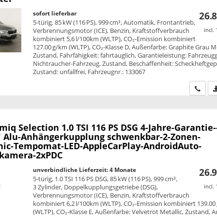
sofort lieferbar
26.8
5-türig, 85 kW (116 PS), 999 cm³, Automatik, Frontantrieb,
Verbrennungsmotor (ICE), Benzin, Kraftstoffverbrauch
incl.
kombiniert 5,6 l/100km (WLTP), CO₂-Emission kombiniert
127.00 g/km (WLTP), CO₂-Klasse D, Außenfarbe: Graphite Grau Me
Zustand, Fahrfähigkeit: fahrtauglich, Garantieleistung: Fahrzeug
Nichtraucher-Fahrzeug, Zustand, Beschaffenheit: Scheckheftgepf
Zustand: unfallfrei, Fahrzeugnr.: 133067
Wir ru
amiq
Selection 1.0 TSI 116 PS DSG 4-Jahre-Garantie-
" Alu-Anhängerkupplung schwenkbar-2-Zonen-
nic-Tempomat-LED-AppleCarPlay-AndroidAuto-
rkamera-2xPDC
unverbindliche Lieferzeit:
4 Monate
26.9
5-türig, 1.0 TSI 116 PS DSG, 85 kW (116 PS), 999 cm³,
3 Zylinder, Doppelkupplungsgetriebe (DSG),
incl.
Verbrennungsmotor (ICE), Benzin, Kraftstoffverbrauch
kombiniert 6,2 l/100km (WLTP), CO₂-Emission kombiniert 139.00
(WLTP), CO₂-Klasse E, Außenfarbe: Velvetrot Metallic, Zustand, 