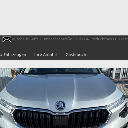
e
Autohaus Geffe, Cumbacher Straße 17, 99894 Friedrichroda OT Erns
 EU-Fahrzeugen
Ihre Anfahrt
Gästebuch