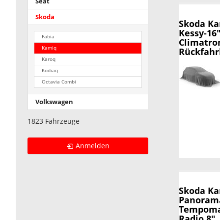
Seat
Skoda
Skoda K
Kessy-16
Fabia
Climatro
Kamiq
Rückfah
Karoq
Kodiaq
Octavia Combi
Volkswagen
1823 Fahrzeuge
Anmelden
Skoda K
Panorama
Tempomat,
Radio 8",