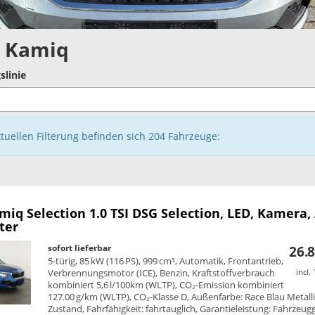
 Kamiq
slinie
ktuellen Filterung befinden sich
204
Fahrzeuge:
amiq
Selection 1.0 TSI DSG Selection, LED, Kamera,
ter
sofort lieferbar
26.8
5-türig, 85 kW (116 PS), 999 cm³, Automatik, Frontantrieb,
Verbrennungsmotor (ICE), Benzin, Kraftstoffverbrauch
incl.
kombiniert 5,6 l/100km (WLTP), CO₂-Emission kombiniert
127.00 g/km (WLTP), CO₂-Klasse D, Außenfarbe: Race Blau Metalli
Zustand, Fahrfähigkeit: fahrtauglich, Garantieleistung: Fahrzeug