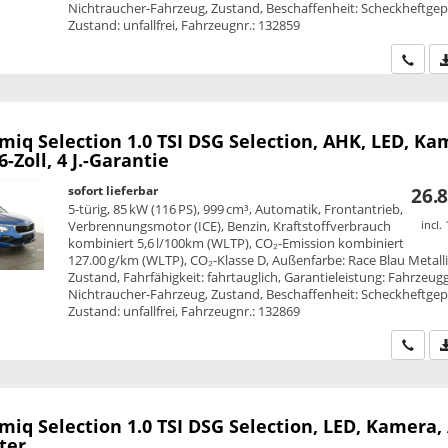
Nichtraucher-Fahrzeug, Zustand, Beschaffenheit: Scheckheftgepf
Zustand: unfallfrei, Fahrzeugnr.: 132859
Wir ru
amiq
Selection 1.0 TSI DSG Selection, AHK, LED, Ka
6-Zoll, 4 J.-Garantie
sofort lieferbar
26.8
5-türig, 85 kW (116 PS), 999 cm³, Automatik, Frontantrieb,
Verbrennungsmotor (ICE), Benzin, Kraftstoffverbrauch
incl.
kombiniert 5,6 l/100km (WLTP), CO₂-Emission kombiniert
127.00 g/km (WLTP), CO₂-Klasse D, Außenfarbe: Race Blau Metalli
Zustand, Fahrfähigkeit: fahrtauglich, Garantieleistung: Fahrzeug
Nichtraucher-Fahrzeug, Zustand, Beschaffenheit: Scheckheftgepf
Zustand: unfallfrei, Fahrzeugnr.: 132869
Wir ru
amiq
Selection 1.0 TSI DSG Selection, LED, Kamera,
ter