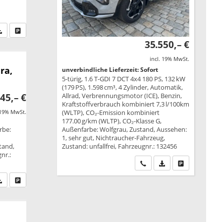
fen Sie an
PDF-Datei, Fahrzeugexposé drucken
Drucken, parken oder vergleichen
35.550,– €
incl. 19% MwSt.
ra,
unverbindliche Lieferzeit: Sofort
5-türig, 1.6 T-GDI 7 DCT 4x4 180 PS, 132 kW
(179 PS), 1.598 cm³, 4 Zylinder, Automatik,
Allrad, Verbrennungsmotor (ICE), Benzin,
45,– €
Kraftstoffverbrauch kombiniert 7,3 l/100km
(WLTP), CO₂-Emission kombiniert
 19% MwSt.
177.00 g/km (WLTP), CO₂-Klasse G,
Außenfarbe: Wolfgrau, Zustand, Aussehen:
rbe:
1, sehr gut, Nichtraucher-Fahrzeug,
Zustand: unfallfrei, Fahrzeugnr.: 132456
tand,
nr.:
Wir rufen Sie an
PDF-Datei, Fahrzeu
Drucken, park
fen Sie an
PDF-Datei, Fahrzeugexposé drucken
Drucken, parken oder vergleichen