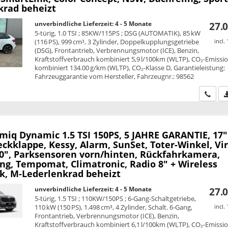
krad beheizt
unverbindliche Lieferzeit: 4 - 5 Monate
27.0
5-türig, 1.0 TSI ; 85KW/115PS ; DSG (AUTOMATIK), 85 kW
(116 PS), 999 cm³, 3 Zylinder, Doppelkupplungsgetriebe
incl.
(DSG), Frontantrieb, Verbrennungsmotor (ICE), Benzin,
Kraftstoffverbrauch kombiniert 5,9 l/100km (WLTP), CO₂-Emissi
kombiniert 134.00 g/km (WLTP), CO₂-Klasse D, Garantieleistung:
Fahrzeuggarantie vom Hersteller, Fahrzeugnr.: 98562
Wir ru
amiq
Dynamic 1.5 TSI 150PS, 5 JAHRE GARANTIE, 17"
eckklappe, Kessy, Alarm, SunSet, Toter-Winkel, Vi
10", Parksensoren vorn/hinten, Rückfahrkamera,
ng, Tempomat, Climatronic, Radio 8" + Wireless
k, M-Lederlenkrad beheizt
unverbindliche Lieferzeit: 4 - 5 Monate
27.0
5-türig, 1.5 TSI ; 110KW/150PS ; 6-Gang-Schaltgetriebe,
110 kW (150 PS), 1.498 cm³, 4 Zylinder, Schalt. 6-Gang,
incl.
Frontantrieb, Verbrennungsmotor (ICE), Benzin,
Kraftstoffverbrauch kombiniert 6,1 l/100km (WLTP), CO₂-Emissi