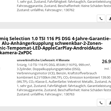
1, sehr gut, Zustand, Fahrfähigkeit: fahrtauglich, Garantieleistung
Fahrzeuggarantie, Zustand, Beschaffenheit: Keine Schäden festst
Zustand: unfallfrei, Fahrzeugnr.: 130762
Wir ru
amiq
Selection 1.0 TSI 116 PS DSG 4-Jahre-Garantie-
" Alu-Anhängerkupplung schwenkbar-2-Zonen-
nic-Tempomat-LED-AppleCarPlay-AndroidAuto-
rkamera-2xPDC
unverbindliche Lieferzeit:
4 Monate
26.9
5-türig, 1.0 TSI 116 PS DSG, 85 kW (116 PS), 999 cm³,
3 Zylinder, Doppelkupplungsgetriebe (DSG),
incl.
Verbrennungsmotor (ICE), Benzin, Kraftstoffverbrauch
kombiniert 6,2 l/100km (WLTP), CO₂-Emission kombiniert 139.00
(WLTP), CO₂-Klasse E, Außenfarbe: Velvetrot Metallic, Zustand, 
1, sehr gut, Zustand, Fahrfähigkeit: fahrtauglich, Garantieleistung
Fahrzeuggarantie, Zustand, Beschaffenheit: Keine Schäden festst
Zustand: unfallfrei, Fahrzeugnr.: 130763
Wir ru