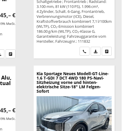
Schaltgetriebe ; Frontantrieb ; Radstand:
3.100 mm, 81 kW (110 PS), 1.996 cm³,
4 Zylinder, Schalt. 6-Gang, Frontantrieb,
45,– €
Verbrennungsmotor (ICE), Diesel,
Kraftstoffverbrauch kombiniert 7,1 l/100km
 19% MwSt.
(WLTP), CO₂-Emission kombiniert
186.00 g/km (WLTP), CO₂-Klasse G,
on
Garantieleistung: Fahrzeuggarantie vom
Hersteller, Fahrzeugnr.: 111832
Wir rufen Sie an
PDF-Datei, Fahrzeu
Drucken, park
fen Sie an
PDF-Datei, Fahrzeugexposé drucken
Drucken, parken oder vergleichen
Kia Sportage
Neues Modell-GT-Line-
 Alu,
1.6 T-GDI 7 DCT 4WD 180 PS-Navi-
Sitzheizung vorne und hinten-
rtual
elektrische Sitze-18" LM Felgen-
Sofort
45,– €
 19% MwSt.
on