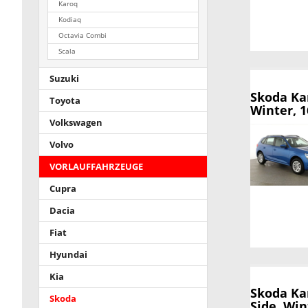
Karoq
Kodiaq
Octavia Combi
Scala
Suzuki
Skoda K
Toyota
Winter, 1
Volkswagen
Volvo
VORLAUFFAHRZEUGE
Cupra
Dacia
Fiat
Hyundai
Kia
Skoda K
Skoda
Side, Win