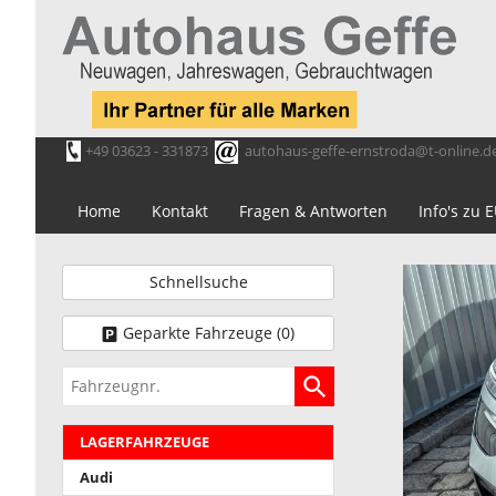
+49 03623 - 331873
autohaus-geffe-ernstroda@t-online.d
Home
Kontakt
Fragen & Antworten
Info's zu
Schnellsuche
Geparkte Fahrzeuge (
0
)
Fahrzeugnr.
LAGERFAHRZEUGE
Audi