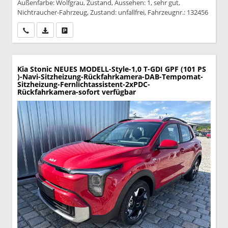
Außenfarbe: Wolfgrau, Zustand, Aussehen: 1, sehr gut,
Nichtraucher-Fahrzeug, Zustand: unfallfrei, Fahrzeugnr.: 132456
Wir rufen Sie an
PDF-Datei, Fahrzeugexposé drucken
Drucken, parken oder vergleichen
Kia Stonic
NEUES MODELL-Style-1,0 T-GDI GPF (101 PS
)-Navi-Sitzheizung-Rückfahrkamera-DAB-Tempomat-
Sitzheizung-Fernlichtassistent-2xPDC-
Rückfahrkamera-sofort verfügbar