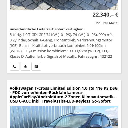
22.340,– €
incl. 19% MwSt.
unverbindliche Lieferzeit: sofort verfügbar
5-türig, 1,0 T-GDI GPF 74 KW (101 PS), 74 kW (101 PS), 999 cm³,
3 Zylinder, Schalt. 6-Gang, Frontantrieb, Verbrennungsmotor
(ICE), Benzin, Kraftstoffverbrauch kombiniert 5,9 l/100km
(WLTP), CO₂-Emission kombiniert 133.00 g/km (WLTP), CO₂-
Klasse D, Außenfarbe: Signalrot Metallic, Fahrzeugnr.: 132122
Wir rufen Sie an
PDF-Datei, Fahrzeugexposé drucken
Drucken, parken oder vergleichen
Volkswagen T-Cross
Limited Edition 1,0 TSI 116 PS DSG
- PDC vorne/hinten-Rückfahrkamera-
AppleCarPlay/AndroidAuto-2 Zonen Klimaautomatik-
USB C-ACC inkl. TravelAssist-LED-Keyless Go-Sofort