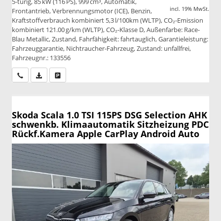
5-türig, 85 kW (116 PS), 999 cm³, Automatik,
incl. 19% MwSt.
Frontantrieb, Verbrennungsmotor (ICE), Benzin,
Kraftstoffverbrauch kombiniert 5,3 l/100km (WLTP), CO₂-Emission
kombiniert 121.00 g/km (WLTP), CO₂-Klasse D, Außenfarbe: Race-
Blau Metallic, Zustand, Fahrfähigkeit: fahrtauglich, Garantieleistung:
Fahrzeuggarantie, Nichtraucher-Fahrzeug, Zustand: unfallfrei,
Fahrzeugnr.: 133556
Wir rufen Sie an
PDF-Datei, Fahrzeugexposé drucken
Drucken, parken oder vergleichen
Skoda Scala
1.0 TSI 115PS DSG Selection AHK
schwenkb. Klimaautomatik Sitzheizung PDC
Rückf.Kamera Apple CarPlay Android Auto