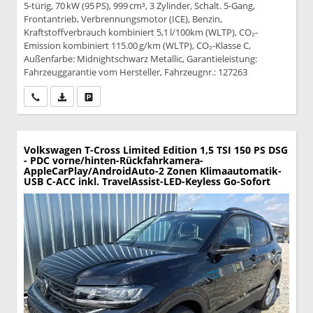
5-türig, 70 kW (95 PS), 999 cm³, 3 Zylinder, Schalt. 5-Gang,
Frontantrieb, Verbrennungsmotor (ICE), Benzin,
Kraftstoffverbrauch kombiniert 5,1 l/100km (WLTP), CO₂-
Emission kombiniert 115.00 g/km (WLTP), CO₂-Klasse C,
Außenfarbe: Midnightschwarz Metallic, Garantieleistung:
Fahrzeuggarantie vom Hersteller, Fahrzeugnr.: 127263
Wir rufen Sie an
PDF-Datei, Fahrzeugexposé drucken
Drucken, parken oder vergleichen
Volkswagen T-Cross
Limited Edition 1,5 TSI 150 PS DSG
- PDC vorne/hinten-Rückfahrkamera-
AppleCarPlay/AndroidAuto-2 Zonen Klimaautomatik-
USB C-ACC inkl. TravelAssist-LED-Keyless Go-Sofort