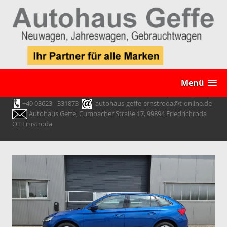
Menü
+49 03623 - 331873
autohaus-geffe-ernstroda@t-online.de
Autohaus Geffe, Cumbacher Straße 17, 99894 Friedrichroda
OT Ernstroda