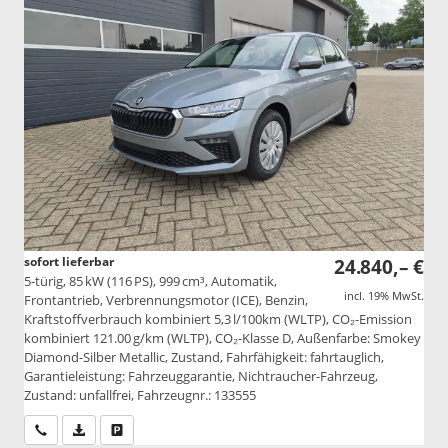
sofort lieferbar
24.840,– €
5-türig, 85 kW (116 PS), 999 cm³, Automatik,
incl. 19% MwSt.
Frontantrieb, Verbrennungsmotor (ICE), Benzin,
Kraftstoffverbrauch kombiniert 5,3 l/100km (WLTP), CO₂-Emission
kombiniert 121.00 g/km (WLTP), CO₂-Klasse D, Außenfarbe: Smokey
Diamond-Silber Metallic, Zustand, Fahrfähigkeit: fahrtauglich,
Garantieleistung: Fahrzeuggarantie, Nichtraucher-Fahrzeug,
Zustand: unfallfrei, Fahrzeugnr.: 133555
Wir rufen Sie an
PDF-Datei, Fahrzeugexposé drucken
Drucken, parken oder vergleichen