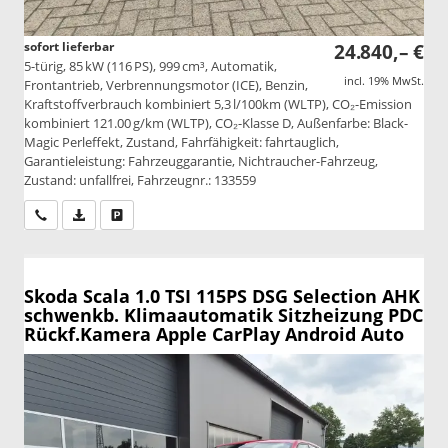
sofort lieferbar
24.840,– €
5-türig, 85 kW (116 PS), 999 cm³, Automatik,
incl. 19% MwSt.
Frontantrieb, Verbrennungsmotor (ICE), Benzin,
Kraftstoffverbrauch kombiniert 5,3 l/100km (WLTP), CO₂-Emission
kombiniert 121.00 g/km (WLTP), CO₂-Klasse D, Außenfarbe: Black-
Magic Perleffekt, Zustand, Fahrfähigkeit: fahrtauglich,
Garantieleistung: Fahrzeuggarantie, Nichtraucher-Fahrzeug,
Zustand: unfallfrei, Fahrzeugnr.: 133559
Wir rufen Sie an
PDF-Datei, Fahrzeugexposé drucken
Drucken, parken oder vergleichen
Skoda Scala
1.0 TSI 115PS DSG Selection AHK
schwenkb. Klimaautomatik Sitzheizung PDC
Rückf.Kamera Apple CarPlay Android Auto