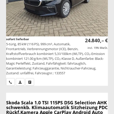
sofort lieferbar
24.840,– €
5-türig, 85 kW (116 PS), 999 cm³, Automatik,
incl. 19% MwSt.
Frontantrieb, Verbrennungsmotor (ICE), Benzin,
Kraftstoffverbrauch kombiniert 5,3 l/100km (WLTP), CO₂-Emission
kombiniert 121.00 g/km (WLTP), CO₂-Klasse D, Außenfarbe: Black-
Magic Perleffekt, Zustand, Fahrfähigkeit: fahrtauglich,
Garantieleistung: Fahrzeuggarantie, Nichtraucher-Fahrzeug,
Zustand: unfallfrei, Fahrzeugnr.: 133557
Wir rufen Sie an
PDF-Datei, Fahrzeugexposé drucken
Drucken, parken oder vergleichen
Skoda Scala
1.0 TSI 115PS DSG Selection AHK
schwenkb. Klimaautomatik Sitzheizung PDC
Rückf.Kamera Apple CarPlay Android Auto