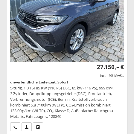
27.150,– €
incl. 19% MwSt.
unverbindliche Lieferzeit: Sofort
5-türig, 1,0 TSI 85 KW (116 PS) DSG, 85 kW (116 PS), 999 cm³,
3 Zylinder, Doppelkupplungsgetriebe (DSG), Frontantrieb,
Verbrennungsmotor (ICE), Benzin, Kraftstoffverbrauch
kombiniert 5,8 l/100km (WLTP), CO₂-Emission kombiniert
133.00 g/km (WLTP), CO₂-Klasse D, Außenfarbe: Rauchgrau
Metallic, Fahrzeugnr.: 128840
Wir rufen Sie an
PDF-Datei, Fahrzeugexposé drucken
Drucken, parken oder vergleichen