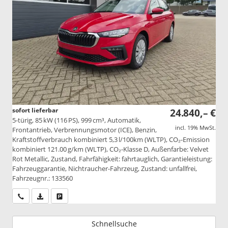
sofort lieferbar
24.840,– €
5-türig, 85 kW (116 PS), 999 cm³, Automatik,
incl. 19% MwSt.
Frontantrieb, Verbrennungsmotor (ICE), Benzin,
Kraftstoffverbrauch kombiniert 5,3 l/100km (WLTP), CO₂-Emission
kombiniert 121.00 g/km (WLTP), CO₂-Klasse D, Außenfarbe: Velvet
Rot Metallic, Zustand, Fahrfähigkeit: fahrtauglich, Garantieleistung:
Fahrzeuggarantie, Nichtraucher-Fahrzeug, Zustand: unfallfrei,
Fahrzeugnr.: 133560
Wir rufen Sie an
PDF-Datei, Fahrzeugexposé drucken
Drucken, parken oder vergleichen
Schnellsuche