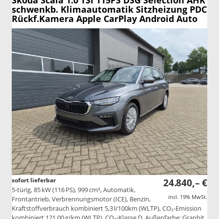
Skoda Scala
1.0 TSI 115PS DSG Selection AHK
schwenkb. Klimaautomatik Sitzheizung PDC
Rückf.Kamera Apple CarPlay Android Auto
sofort lieferbar
24.840,– €
5-türig, 85 kW (116 PS), 999 cm³, Automatik,
incl. 19% MwSt.
Frontantrieb, Verbrennungsmotor (ICE), Benzin,
Kraftstoffverbrauch kombiniert 5,3 l/100km (WLTP), CO₂-Emission
kombiniert 121.00 g/km (WLTP), CO₂-Klasse D, Außenfarbe: Graphit