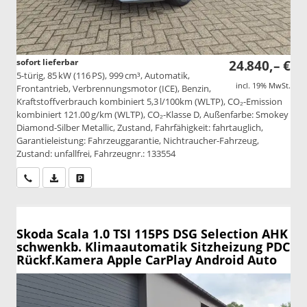
sofort lieferbar
24.840,– €
5-türig, 85 kW (116 PS), 999 cm³, Automatik,
incl. 19% MwSt.
Frontantrieb, Verbrennungsmotor (ICE), Benzin,
Kraftstoffverbrauch kombiniert 5,3 l/100km (WLTP), CO₂-Emission
kombiniert 121.00 g/km (WLTP), CO₂-Klasse D, Außenfarbe: Smokey
Diamond-Silber Metallic, Zustand, Fahrfähigkeit: fahrtauglich,
Garantieleistung: Fahrzeuggarantie, Nichtraucher-Fahrzeug,
Zustand: unfallfrei, Fahrzeugnr.: 133554
Wir rufen Sie an
PDF-Datei, Fahrzeugexposé drucken
Drucken, parken oder vergleichen
Skoda Scala
1.0 TSI 115PS DSG Selection AHK
schwenkb. Klimaautomatik Sitzheizung PDC
Rückf.Kamera Apple CarPlay Android Auto