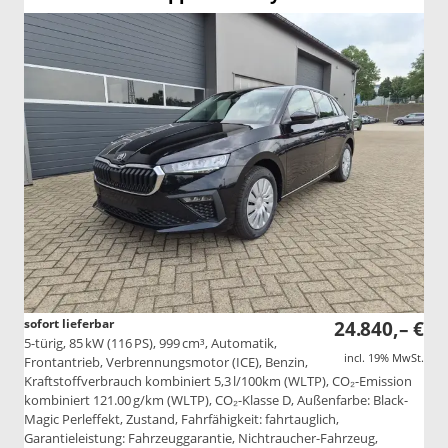
sofort lieferbar
24.840,– €
5-türig, 85 kW (116 PS), 999 cm³, Automatik,
incl. 19% MwSt.
Frontantrieb, Verbrennungsmotor (ICE), Benzin,
Kraftstoffverbrauch kombiniert 5,3 l/100km (WLTP), CO₂-Emission
kombiniert 121.00 g/km (WLTP), CO₂-Klasse D, Außenfarbe: Black-
Magic Perleffekt, Zustand, Fahrfähigkeit: fahrtauglich,
Garantieleistung: Fahrzeuggarantie, Nichtraucher-Fahrzeug,