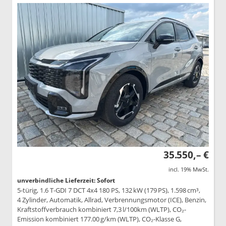
35.550,– €
incl. 19% MwSt.
unverbindliche Lieferzeit: Sofort
5-türig, 1.6 T-GDI 7 DCT 4x4 180 PS, 132 kW (179 PS), 1.598 cm³,
4 Zylinder, Automatik, Allrad, Verbrennungsmotor (ICE), Benzin,
Kraftstoffverbrauch kombiniert 7,3 l/100km (WLTP), CO₂-
Emission kombiniert 177.00 g/km (WLTP), CO₂-Klasse G,