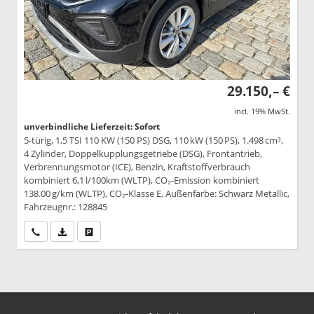
29.150,– €
incl. 19% MwSt.
unverbindliche Lieferzeit: Sofort
5-türig, 1,5 TSI 110 KW (150 PS) DSG, 110 kW (150 PS), 1.498 cm³,
4 Zylinder, Doppelkupplungsgetriebe (DSG), Frontantrieb,
Verbrennungsmotor (ICE), Benzin, Kraftstoffverbrauch
kombiniert 6,1 l/100km (WLTP), CO₂-Emission kombiniert
138.00 g/km (WLTP), CO₂-Klasse E, Außenfarbe: Schwarz Metallic,
Fahrzeugnr.: 128845
Wir rufen Sie an
PDF-Datei, Fahrzeugexposé drucken
Drucken, parken oder vergleichen