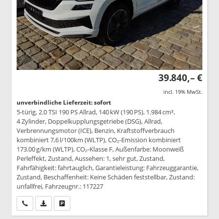
39.840,– €
incl. 19% MwSt.
unverbindliche Lieferzeit: sofort
5-türig, 2.0 TSI 190 PS Allrad, 140 kW (190 PS), 1.984 cm³,
4 Zylinder, Doppelkupplungsgetriebe (DSG), Allrad,
Verbrennungsmotor (ICE), Benzin, Kraftstoffverbrauch
kombiniert 7,6 l/100km (WLTP), CO₂-Emission kombiniert
173.00 g/km (WLTP), CO₂-Klasse F, Außenfarbe: Moonweiß
Perleffekt, Zustand, Aussehen: 1, sehr gut, Zustand,
Fahrfähigkeit: fahrtauglich, Garantieleistung: Fahrzeuggarantie,
Zustand, Beschaffenheit: Keine Schäden feststellbar, Zustand:
unfallfrei, Fahrzeugnr.: 117227
Wir rufen Sie an
PDF-Datei, Fahrzeugexposé drucken
Drucken, parken oder vergleichen