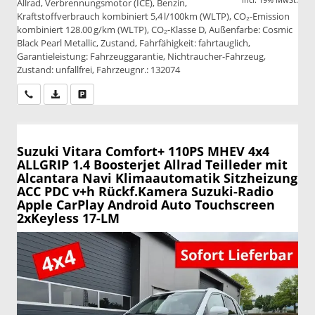
Allrad, Verbrennungsmotor (ICE), Benzin,
Kraftstoffverbrauch kombiniert 5,4 l/100km (WLTP), CO₂-Emission
kombiniert 128.00 g/km (WLTP), CO₂-Klasse D, Außenfarbe: Cosmic
Black Pearl Metallic, Zustand, Fahrfähigkeit: fahrtauglich,
Garantieleistung: Fahrzeuggarantie, Nichtraucher-Fahrzeug,
Zustand: unfallfrei, Fahrzeugnr.: 132074
Wir rufen Sie an
PDF-Datei, Fahrzeugexposé drucken
Drucken, parken oder vergleichen
Suzuki Vitara
Comfort+ 110PS MHEV 4x4
ALLGRIP 1.4 Boosterjet Allrad Teilleder mit
Alcantara Navi Klimaautomatik Sitzheizung
ACC PDC v+h Rückf.Kamera Suzuki-Radio
Apple CarPlay Android Auto Touchscreen
2xKeyless 17-LM