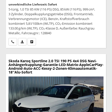
unverbindliche Lieferzeit: Sofort
5-türig, 1,0 TSI 85 KW (116 PS) DSG, 85 kW (116 PS), 999 cm³,
3 Zylinder, Doppelkupplungsgetriebe (DSG), Frontantrieb,
Verbrennungsmotor (ICE), Benzin, Kraftstoffverbrauch
kombiniert 5,8 l/100km (WLTP), CO₂-Emission kombiniert
133.00 g/km (WLTP), CO₂-Klasse D, Außenfarbe: Rauchgrau
Metallic, Fahrzeugnr.: 128840
Wir rufen Sie an
PDF-Datei, Fahrzeugexposé drucken
Drucken, parken oder vergleichen
Skoda Karoq
Sportline 2.0 TSI 190 PS 4x4 DSG Navi-
Anhängerkupplung-Garantie-LED-Matrix-AppleCarPlay-
Android-Auto-ACC-Kessy-2-Zonen-Klimaautomatik-
18''Alu-Sofort