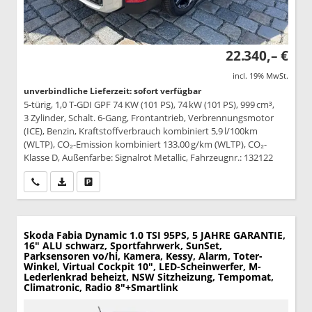
22.340,– €
incl. 19% MwSt.
unverbindliche Lieferzeit: sofort verfügbar
5-türig, 1,0 T-GDI GPF 74 KW (101 PS), 74 kW (101 PS), 999 cm³,
3 Zylinder, Schalt. 6-Gang, Frontantrieb, Verbrennungsmotor
(ICE), Benzin, Kraftstoffverbrauch kombiniert 5,9 l/100km
(WLTP), CO₂-Emission kombiniert 133.00 g/km (WLTP), CO₂-
Klasse D, Außenfarbe: Signalrot Metallic, Fahrzeugnr.: 132122
Wir rufen Sie an
PDF-Datei, Fahrzeugexposé drucken
Drucken, parken oder vergleichen
Skoda Fabia
Dynamic 1.0 TSI 95PS, 5 JAHRE GARANTIE,
16" ALU schwarz, Sportfahrwerk, SunSet,
Parksensoren vo/hi, Kamera, Kessy, Alarm, Toter-
Winkel, Virtual Cockpit 10", LED-Scheinwerfer, M-
Lederlenkrad beheizt, NSW Sitzheizung, Tempomat,
Climatronic, Radio 8"+Smartlink