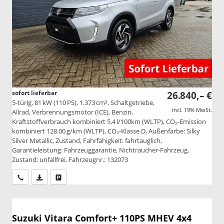
sofort lieferbar
26.840,– €
5-türig, 81 kW (110 PS), 1.373 cm³, Schaltgetriebe,
incl. 19% MwSt.
Allrad, Verbrennungsmotor (ICE), Benzin,
Kraftstoffverbrauch kombiniert 5,4 l/100km (WLTP), CO₂-Emission
kombiniert 128.00 g/km (WLTP), CO₂-Klasse D, Außenfarbe: Silky
Silver Metallic, Zustand, Fahrfähigkeit: fahrtauglich,
Garantieleistung: Fahrzeuggarantie, Nichtraucher-Fahrzeug,
Zustand: unfallfrei, Fahrzeugnr.: 132073
Wir rufen Sie an
PDF-Datei, Fahrzeugexposé drucken
Drucken, parken oder vergleichen
Suzuki Vitara
Comfort+ 110PS MHEV 4x4