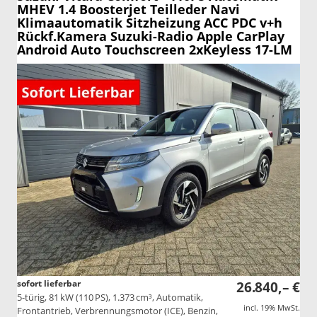
MHEV 1.4 Boosterjet Teilleder Navi
Klimaautomatik Sitzheizung ACC PDC v+h
Rückf.Kamera Suzuki-Radio Apple CarPlay
Android Auto Touchscreen 2xKeyless 17-LM
sofort lieferbar
26.840,– €
5-türig, 81 kW (110 PS), 1.373 cm³, Automatik,
incl. 19% MwSt.
Frontantrieb, Verbrennungsmotor (ICE), Benzin,