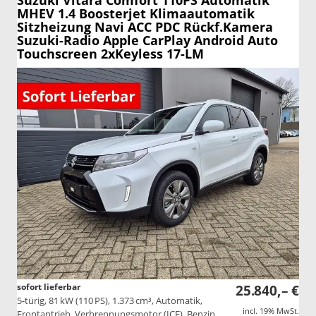
Suzuki Vitara
Comfort 110PS Automatik
MHEV 1.4 Boosterjet Klimaautomatik
Sitzheizung Navi ACC PDC Rückf.Kamera
Suzuki-Radio Apple CarPlay Android Auto
Touchscreen 2xKeyless 17-LM
sofort lieferbar
25.840,– €
5-türig, 81 kW (110 PS), 1.373 cm³, Automatik,
incl. 19% MwSt.
Frontantrieb, Verbrennungsmotor (ICE), Benzin,