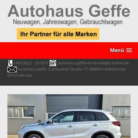
Menü
+49 03623 - 331873
autohaus-geffe-ernstroda@t-online.de
Autohaus Geffe, Cumbacher Straße 17, 99894 Friedrichroda
OT Ernstroda