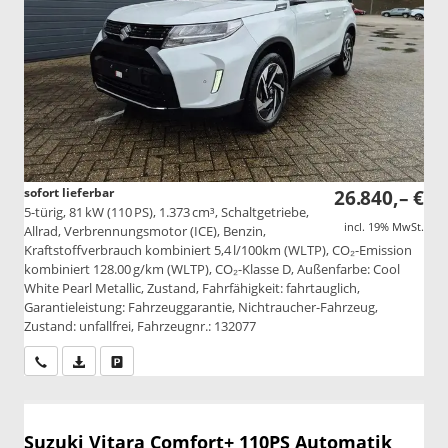
sofort lieferbar
26.840,– €
5-türig, 81 kW (110 PS), 1.373 cm³, Schaltgetriebe,
incl. 19% MwSt.
Allrad, Verbrennungsmotor (ICE), Benzin,
Kraftstoffverbrauch kombiniert 5,4 l/100km (WLTP), CO₂-Emission
kombiniert 128.00 g/km (WLTP), CO₂-Klasse D, Außenfarbe: Cool
White Pearl Metallic, Zustand, Fahrfähigkeit: fahrtauglich,
Garantieleistung: Fahrzeuggarantie, Nichtraucher-Fahrzeug,
Zustand: unfallfrei, Fahrzeugnr.: 132077
Wir rufen Sie an
PDF-Datei, Fahrzeugexposé drucken
Drucken, parken oder vergleichen
Suzuki Vitara
Comfort+ 110PS Automatik