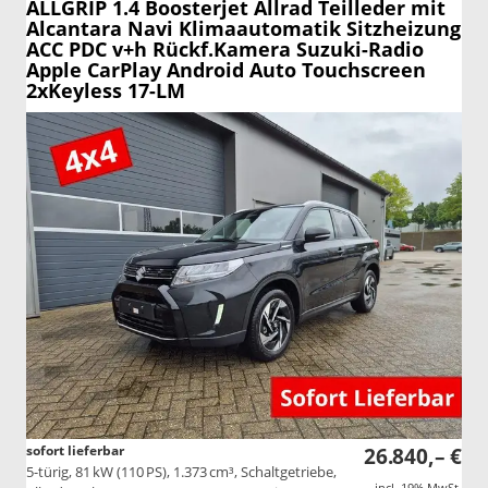
ALLGRIP 1.4 Boosterjet Allrad Teilleder mit
Alcantara Navi Klimaautomatik Sitzheizung
ACC PDC v+h Rückf.Kamera Suzuki-Radio
Apple CarPlay Android Auto Touchscreen
2xKeyless 17-LM
sofort lieferbar
26.840,– €
5-türig, 81 kW (110 PS), 1.373 cm³, Schaltgetriebe,
incl. 19% MwSt.