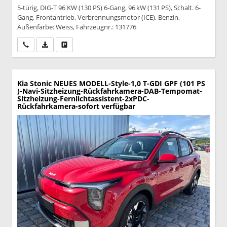
5-türig, DIG-T 96 KW (130 PS) 6-Gang, 96 kW (131 PS), Schalt. 6-
Gang, Frontantrieb, Verbrennungsmotor (ICE), Benzin,
Außenfarbe: Weiss, Fahrzeugnr.: 131776
Wir rufen Sie an
PDF-Datei, Fahrzeugexposé drucken
Drucken, parken oder vergleichen
Kia Stonic
NEUES MODELL-Style-1,0 T-GDI GPF (101 PS
)-Navi-Sitzheizung-Rückfahrkamera-DAB-Tempomat-
Sitzheizung-Fernlichtassistent-2xPDC-
Rückfahrkamera-sofort verfügbar