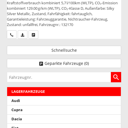
Kraftstoffverbrauch kombiniert 5,7 l/100km (WLTP), CO₂-Emission
kombiniert 129.00 g/km (WLTP), CO₂-Klasse D, Außenfarbe: Silky
Silver Metallic, Zustand, Fahrfähigkeit: fahrtauglich,
Garantieleistung: Fahrzeuggarantie, Nichtraucher-Fahrzeug,
Zustand: unfallfrei, Fahrzeugnr.: 132170
Wir rufen Sie an
PDF-Datei, Fahrzeugexposé drucken
Drucken, parken oder vergleichen
Schnellsuche
Geparkte Fahrzeuge (
0
)
Fahrzeugnr.
LAGERFAHRZEUGE
Audi
Cupra
Dacia