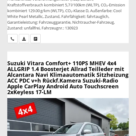
Kraftstoffverbrauch kombiniert 5,7 l/100km (WLTP), CO₂-Emission
kombiniert 129.00 g/km (WLTP), CO₂-Klasse D, Außenfarbe: Cool
White Pearl Metallic, Zustand, Fahrfähigkeit: fahrtauglich,
Garantieleistung: Fahrzeuggarantie, Nichtraucher-Fahrzeug,
Zustand: unfallfrei, Fahrzeugnr.: 130923
Wir rufen Sie an
PDF-Datei, Fahrzeugexposé drucken
Drucken, parken oder vergleichen
Suzuki Vitara
Comfort+ 110PS MHEV 4x4
ALLGRIP 1.4 Boosterjet Allrad Teilleder mit
Alcantara Navi Klimaautomatik Sitzheizung
ACC PDC v+h Rückf.Kamera Suzuki-Radio
Apple CarPlay Android Auto Touchscreen
2xKeyless 17-LM