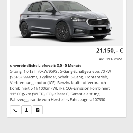
21.150,– €
incl. 19% MwSt.
unverbindliche Lieferzeit: 3,5 - 5 Monate
5-türig, 1.0 TSI ; 70kW/95PS ; 5-Gang-Schaltgetriebe, 70 kW
(95 PS), 999 cm³, 3 Zylinder, Schalt. 5-Gang, Frontantrieb,
Verbrennungsmotor (ICE), Benzin, Kraftstoffverbrauch
kombiniert 5,1 l/100km (WLTP), CO₂-Emission kombiniert
115.00 g/km (WLTP), CO₂-Klasse C, Garantieleistung:
Fahrzeuggarantie vom Hersteller, Fahrzeugnr.: 107330
Wir rufen Sie an
PDF-Datei, Fahrzeugexposé drucken
Drucken, parken oder vergleichen