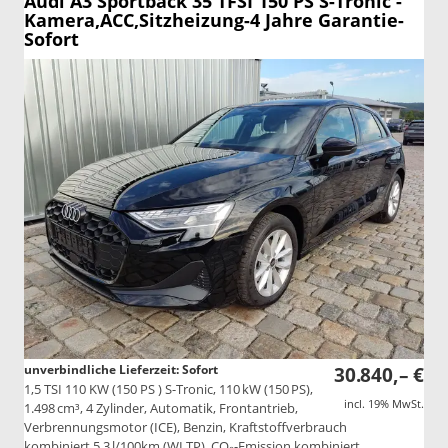
Audi A3 Sportback
35 TFSI 150 PS S-Tronic -
Kamera,ACC,Sitzheizung-4 Jahre Garantie-
Sofort
unverbindliche Lieferzeit: Sofort
30.840,– €
1,5 TSI 110 KW (150 PS ) S-Tronic, 110 kW (150 PS),
incl. 19% MwSt.
1.498 cm³, 4 Zylinder, Automatik, Frontantrieb,
Verbrennungsmotor (ICE), Benzin, Kraftstoffverbrauch
kombiniert 5,3 l/100km (WLTP), CO₂-Emission kombiniert