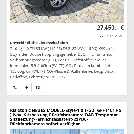
27.450,– €
incl. 19% MwSt.
unverbindliche Lieferzeit: Sofort
5-türig, 1,0 TSI 85 KW (116 PS) DSG, 85 kW (116 PS), 999 cm³,
3 Zylinder, Doppelkupplungsgetriebe (DSG), Frontantrieb,
Verbrennungsmotor (ICE), Benzin, Kraftstoffverbrauch
kombiniert 5,8 l/100km (WLTP), CO₂-Emission kombiniert
133.00 g/km (WLTP), CO₂-Klasse D, Außenfarbe: Depp Black
Perleffect, Fahrzeugnr.: 132396
Wir rufen Sie an
PDF-Datei, Fahrzeugexposé drucken
Drucken, parken oder vergleichen
Kia Stonic
NEUES MODELL-Style-1,0 T-GDI GPF (101 PS
)-Navi-Sitzheizung-Rückfahrkamera-DAB-Tempomat-
Sitzheizung-Fernlichtassistent-2xPDC-
Rückfahrkamera-sofort verfügbar