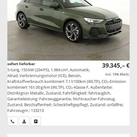
sofort lieferbar
39.345,– €
5-türig, 150 kW (204 PS), 1.984 cm³, Automatik,
incl. 19% MwSt.
Allrad, Verbrennungsmotor (ICE), Benzin,
Kraftstoffverbrauch kombiniert 7,1 l/100km (WLTP), CO₂-Emission
kombiniert 161.00 g/km (WLTP), CO₂-Klasse F, Außenfarbe:
Distriktgrün Metallic, Zustand, Fahrfähigkeit: fahrtauglich,
Garantieleistung: Fahrzeuggarantie, Nichtraucher-Fahrzeug,
Zustand, Beschaffenheit: Scheckheftgepflegt, Zustand: unfallfrei,
Fahrzeugnr.: 133213
Wir rufen Sie an
PDF-Datei, Fahrzeugexposé drucken
Drucken, parken oder vergleichen