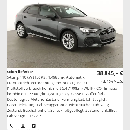
sofort lieferbar
38.845,– €
5-türig, 110 kW (150 PS), 1.498 cm³, Automatik,
incl. 19% MwSt.
Frontantrieb, Verbrennungsmotor (ICE), Benzin,
Kraftstoffverbrauch kombiniert 5,4 l/100km (WLTP), CO₂-Emission
kombiniert 122.00 g/km (WLTP), CO₂-Klasse D, Außenfarbe:
Daytonagrau Metallic, Zustand, Fahrfähigkeit: fahrtauglich,
Garantieleistung: Fahrzeuggarantie, Nichtraucher-Fahrzeug,
Zustand, Beschaffenheit: Scheckheftgepflegt, Zustand: unfallfrei,
Fahrzeugnr.: 132295
Wir rufen Sie an
PDF-Datei, Fahrzeugexposé drucken
Drucken, parken oder vergleichen