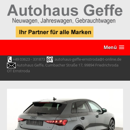
Menü
+49 03623 - 331873
autohaus-geffe-ernstroda@t-online.de
Autohaus Geffe, Cumbacher Straße 17, 99894 Friedrichroda
OT Ernstroda