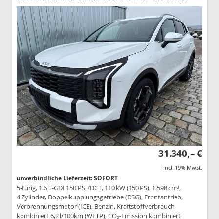
31.340,– €
incl. 19% MwSt.
unverbindliche Lieferzeit: SOFORT
5-türig, 1.6 T-GDI 150 PS 7DCT, 110 kW (150 PS), 1.598 cm³,
4 Zylinder, Doppelkupplungsgetriebe (DSG), Frontantrieb,
Verbrennungsmotor (ICE), Benzin, Kraftstoffverbrauch
kombiniert 6,2 l/100km (WLTP), CO₂-Emission kombiniert