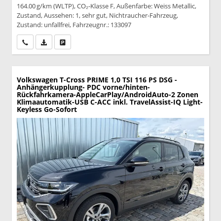
164.00 g/km (WLTP), CO₂-Klasse F, Außenfarbe: Weiss Metallic,
Zustand, Aussehen: 1, sehr gut, Nichtraucher-Fahrzeug,
Zustand: unfallfrei, Fahrzeugnr.: 133097
Wir rufen Sie an
PDF-Datei, Fahrzeugexposé drucken
Drucken, parken oder vergleichen
Volkswagen T-Cross
PRIME 1,0 TSI 116 PS DSG -
Anhängerkupplung- PDC vorne/hinten-
Rückfahrkamera-AppleCarPlay/AndroidAuto-2 Zonen
Klimaautomatik-USB C-ACC inkl. TravelAssist-IQ Light-
Keyless Go-Sofort