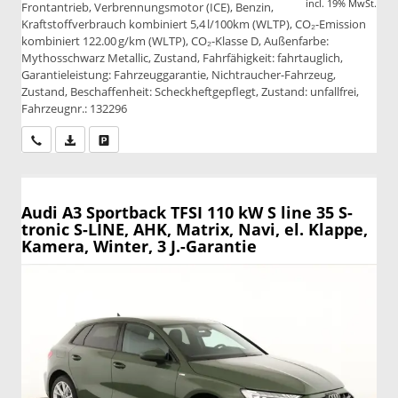
incl. 19% MwSt.
Frontantrieb, Verbrennungsmotor (ICE), Benzin,
Kraftstoffverbrauch kombiniert 5,4 l/100km (WLTP), CO₂-Emission
kombiniert 122.00 g/km (WLTP), CO₂-Klasse D, Außenfarbe:
Mythosschwarz Metallic, Zustand, Fahrfähigkeit: fahrtauglich,
Garantieleistung: Fahrzeuggarantie, Nichtraucher-Fahrzeug,
Zustand, Beschaffenheit: Scheckheftgepflegt, Zustand: unfallfrei,
Fahrzeugnr.: 132296
Wir rufen Sie an
PDF-Datei, Fahrzeugexposé drucken
Drucken, parken oder vergleichen
Audi A3 Sportback
TFSI 110 kW S line 35 S-
tronic S-LINE, AHK, Matrix, Navi, el. Klappe,
Kamera, Winter, 3 J.-Garantie