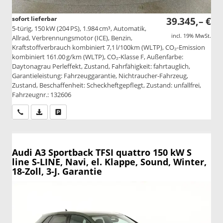
sofort lieferbar
39.345,– €
5-türig, 150 kW (204 PS), 1.984 cm³, Automatik,
incl. 19% MwSt.
Allrad, Verbrennungsmotor (ICE), Benzin,
Kraftstoffverbrauch kombiniert 7,1 l/100km (WLTP), CO₂-Emission
kombiniert 161.00 g/km (WLTP), CO₂-Klasse F, Außenfarbe:
Daytonagrau Perleffekt, Zustand, Fahrfähigkeit: fahrtauglich,
Garantieleistung: Fahrzeuggarantie, Nichtraucher-Fahrzeug,
Zustand, Beschaffenheit: Scheckheftgepflegt, Zustand: unfallfrei,
Fahrzeugnr.: 132606
Wir rufen Sie an
PDF-Datei, Fahrzeugexposé drucken
Drucken, parken oder vergleichen
Audi A3 Sportback
TFSI quattro 150 kW S
line S-LINE, Navi, el. Klappe, Sound, Winter,
18-Zoll, 3-J. Garantie