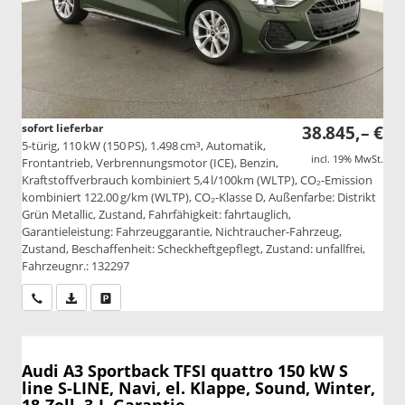
sofort lieferbar
38.845,– €
5-türig, 110 kW (150 PS), 1.498 cm³, Automatik,
incl. 19% MwSt.
Frontantrieb, Verbrennungsmotor (ICE), Benzin,
Kraftstoffverbrauch kombiniert 5,4 l/100km (WLTP), CO₂-Emission
kombiniert 122.00 g/km (WLTP), CO₂-Klasse D, Außenfarbe: Distrikt
Grün Metallic, Zustand, Fahrfähigkeit: fahrtauglich,
Garantieleistung: Fahrzeuggarantie, Nichtraucher-Fahrzeug,
Zustand, Beschaffenheit: Scheckheftgepflegt, Zustand: unfallfrei,
Fahrzeugnr.: 132297
Wir rufen Sie an
PDF-Datei, Fahrzeugexposé drucken
Drucken, parken oder vergleichen
Audi A3 Sportback
TFSI quattro 150 kW S
line S-LINE, Navi, el. Klappe, Sound, Winter,