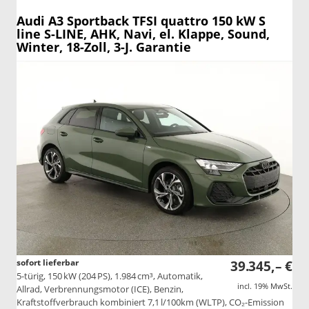
Audi A3 Sportback
TFSI quattro 150 kW S
line S-LINE, AHK, Navi, el. Klappe, Sound,
Winter, 18-Zoll, 3-J. Garantie
sofort lieferbar
39.345,– €
5-türig, 150 kW (204 PS), 1.984 cm³, Automatik,
incl. 19% MwSt.
Allrad, Verbrennungsmotor (ICE), Benzin,
Kraftstoffverbrauch kombiniert 7,1 l/100km (WLTP), CO₂-Emission