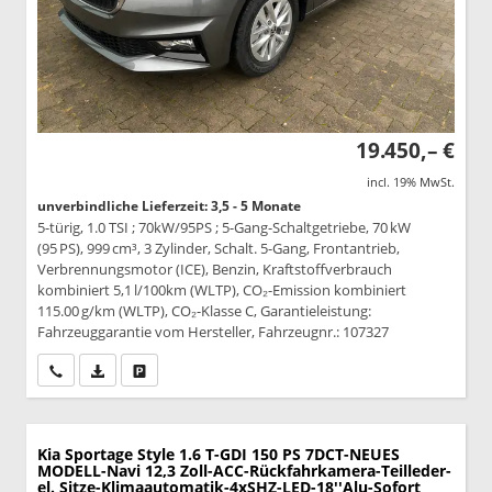
19.450,– €
incl. 19% MwSt.
unverbindliche Lieferzeit: 3,5 - 5 Monate
5-türig, 1.0 TSI ; 70kW/95PS ; 5-Gang-Schaltgetriebe, 70 kW
(95 PS), 999 cm³, 3 Zylinder, Schalt. 5-Gang, Frontantrieb,
Verbrennungsmotor (ICE), Benzin, Kraftstoffverbrauch
kombiniert 5,1 l/100km (WLTP), CO₂-Emission kombiniert
115.00 g/km (WLTP), CO₂-Klasse C, Garantieleistung:
Fahrzeuggarantie vom Hersteller, Fahrzeugnr.: 107327
Wir rufen Sie an
PDF-Datei, Fahrzeugexposé drucken
Drucken, parken oder vergleichen
Kia Sportage
Style 1.6 T-GDI 150 PS 7DCT-NEUES
MODELL-Navi 12,3 Zoll-ACC-Rückfahrkamera-Teilleder-
el. Sitze-Klimaautomatik-4xSHZ-LED-18''Alu-Sofort