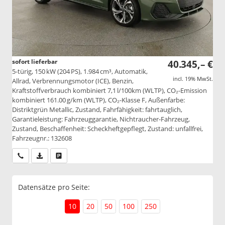
sofort lieferbar
40.345,– €
5-türig, 150 kW (204 PS), 1.984 cm³, Automatik,
incl. 19% MwSt.
Allrad, Verbrennungsmotor (ICE), Benzin,
Kraftstoffverbrauch kombiniert 7,1 l/100km (WLTP), CO₂-Emission
kombiniert 161.00 g/km (WLTP), CO₂-Klasse F, Außenfarbe:
Distriktgrün Metallic, Zustand, Fahrfähigkeit: fahrtauglich,
Garantieleistung: Fahrzeuggarantie, Nichtraucher-Fahrzeug,
Zustand, Beschaffenheit: Scheckheftgepflegt, Zustand: unfallfrei,
Fahrzeugnr.: 132608
Wir rufen Sie an
PDF-Datei, Fahrzeugexposé drucken
Drucken, parken oder vergleichen
Datensätze pro Seite:
10
20
50
100
250