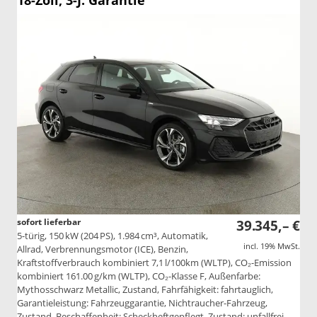
18-Zoll, 3-J. Garantie
sofort lieferbar
39.345,– €
5-türig, 150 kW (204 PS), 1.984 cm³, Automatik,
incl. 19% MwSt.
Allrad, Verbrennungsmotor (ICE), Benzin,
Kraftstoffverbrauch kombiniert 7,1 l/100km (WLTP), CO₂-Emission
kombiniert 161.00 g/km (WLTP), CO₂-Klasse F, Außenfarbe:
Mythosschwarz Metallic, Zustand, Fahrfähigkeit: fahrtauglich,
Garantieleistung: Fahrzeuggarantie, Nichtraucher-Fahrzeug,
Zustand, Beschaffenheit: Scheckheftgepflegt, Zustand: unfallfrei,