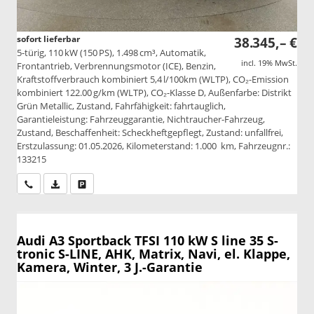
sofort lieferbar
38.345,– €
5-türig, 110 kW (150 PS), 1.498 cm³, Automatik,
incl. 19% MwSt.
Frontantrieb, Verbrennungsmotor (ICE), Benzin,
Kraftstoffverbrauch kombiniert 5,4 l/100km (WLTP), CO₂-Emission
kombiniert 122.00 g/km (WLTP), CO₂-Klasse D, Außenfarbe: Distrikt
Grün Metallic, Zustand, Fahrfähigkeit: fahrtauglich,
Garantieleistung: Fahrzeuggarantie, Nichtraucher-Fahrzeug,
Zustand, Beschaffenheit: Scheckheftgepflegt, Zustand: unfallfrei,
Erstzulassung: 01.05.2026, Kilometerstand: 1.000 km, Fahrzeugnr.:
133215
Wir rufen Sie an
PDF-Datei, Fahrzeugexposé drucken
Drucken, parken oder vergleichen
Audi A3 Sportback
TFSI 110 kW S line 35 S-
tronic S-LINE, AHK, Matrix, Navi, el. Klappe,
Kamera, Winter, 3 J.-Garantie