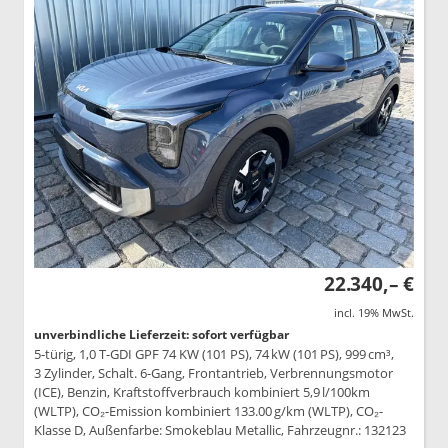
22.340,– €
incl. 19% MwSt.
unverbindliche Lieferzeit: sofort verfügbar
5-türig, 1,0 T-GDI GPF 74 KW (101 PS), 74 kW (101 PS), 999 cm³,
3 Zylinder, Schalt. 6-Gang, Frontantrieb, Verbrennungsmotor
(ICE), Benzin, Kraftstoffverbrauch kombiniert 5,9 l/100km
(WLTP), CO₂-Emission kombiniert 133.00 g/km (WLTP), CO₂-
Klasse D, Außenfarbe: Smokeblau Metallic, Fahrzeugnr.: 132123