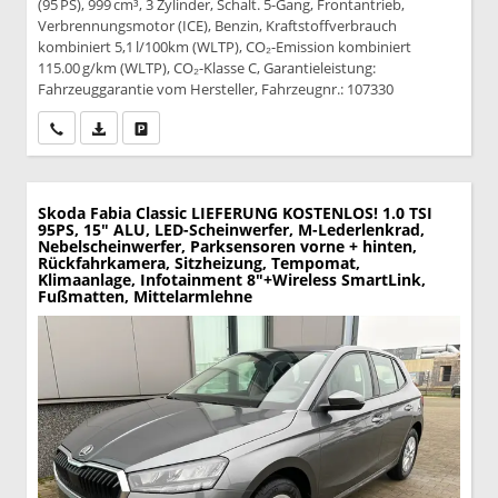
(95 PS), 999 cm³, 3 Zylinder, Schalt. 5-Gang, Frontantrieb,
Verbrennungsmotor (ICE), Benzin, Kraftstoffverbrauch
kombiniert 5,1 l/100km (WLTP), CO₂-Emission kombiniert
115.00 g/km (WLTP), CO₂-Klasse C, Garantieleistung:
Fahrzeuggarantie vom Hersteller, Fahrzeugnr.: 107330
Wir rufen Sie an
PDF-Datei, Fahrzeugexposé drucken
Drucken, parken oder vergleichen
Skoda Fabia
Classic LIEFERUNG KOSTENLOS! 1.0 TSI
95PS, 15" ALU, LED-Scheinwerfer, M-Lederlenkrad,
Nebelscheinwerfer, Parksensoren vorne + hinten,
Rückfahrkamera, Sitzheizung, Tempomat,
Klimaanlage, Infotainment 8"+Wireless SmartLink,
Fußmatten, Mittelarmlehne