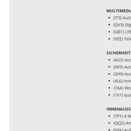
MULTIMEDI
(IT3) Au
(QV3) Di
(GB1) LT
(9ZE) Te
SICHERHEIT
(4G3) Au
(IW3) Au
(2H9) Aud
(4L6) In
(7AA) We
(1X1) qua
INNENAUSS
(7P1) 4-
(QQ2) Am
(6XK) Au