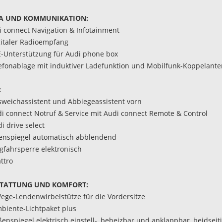
A UND KOMMUNIKATION:
di connect Navigation & Infotainment
gitaler Radioempfang
E-Unterstützung für Audi phone box
lefonablage mit induktiver Ladefunktion und Mobilfunk-Koppelant
:
sweichassistent und Abbiegeassistent vorn
di connect Notruf & Service mit Audi connect Remote & Control
i drive select
nenspiegel automatisch abblendend
gfahrsperre elektronisch
ttro
TATTUNG UND KOMFORT:
Wege-Lendenwirbelstütze für die Vordersitze
biente-Lichtpaket plus
ßenspiegel elektrisch einstell-, beheizbar und anklappbar, beidseit