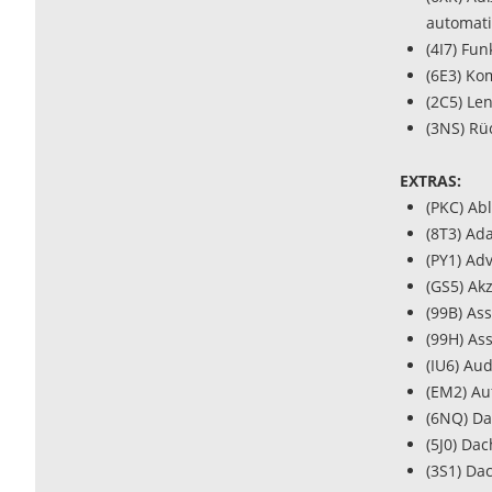
automat
(4I7) Fu
(6E3) Ko
(2C5) Le
(3NS) Rü
EXTRAS:
(PKC) Ab
(8T3) Ad
(PY1) Ad
(GS5) Ak
(99B) As
(99H) As
(IU6) Au
(EM2) Au
(6NQ) Da
(5J0) Da
(3S1) Da