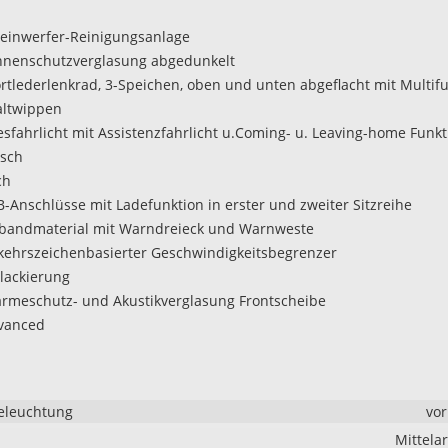
heinwerfer-Reinigungsanlage
nnenschutzverglasung abgedunkelt
ortlederlenkrad, 3-Speichen, oben und unten abgeflacht mit Multif
altwippen
gesfahrlicht mit Assistenzfahrlicht u.Coming- u. Leaving-home Funkt
isch
ch
B-Anschlüsse mit Ladefunktion in erster und zweiter Sitzreihe
rbandmaterial mit Warndreieck und Warnweste
rkehrszeichenbasierter Geschwindigkeitsbegrenzer
llackierung
rmeschutz- und Akustikverglasung Frontscheibe
vanced
eleuchtung
vo
Mittela