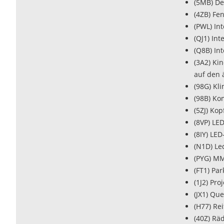
(5MB) De
(4ZB) Fe
(PWL) In
(QJ1) In
(Q8B) In
(3A2) Ki
auf den 
(98G) Kl
(98B) Ko
(5ZJ) Ko
(8VP) LE
(8IY) LE
(N1D) Le
(PYG) MM
(FT1) Par
(1J2) Pr
(JX1) Qu
(H77) Re
(40Z) Rä