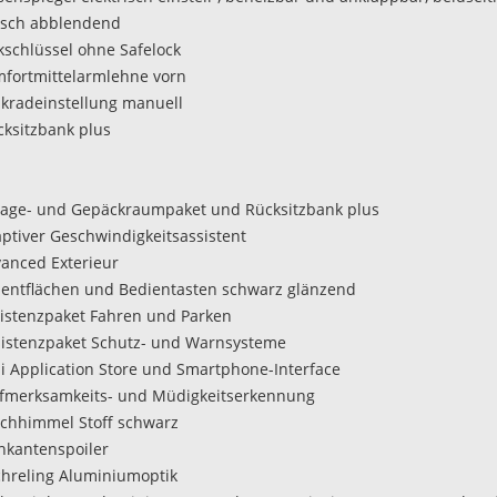
isch abblendend
nkschlüssel ohne Safelock
mfortmittelarmlehne vorn
nkradeinstellung manuell
cksitzbank plus
lage- und Gepäckraumpaket und Rücksitzbank plus
aptiver Geschwindigkeitsassistent
vanced Exterieur
zentflächen und Bedientasten schwarz glänzend
sistenzpaket Fahren und Parken
sistenzpaket Schutz- und Warnsysteme
di Application Store und Smartphone-Interface
fmerksamkeits- und Müdigkeitserkennung
chhimmel Stoff schwarz
chkantenspoiler
chreling Aluminiumoptik