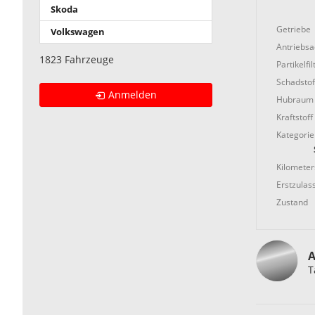
Skoda
Getriebe
Volkswagen
Antriebs
1823 Fahrzeuge
Partikelfil
Schadstof
Anmelden
Hubraum
Kraftstoff
Kategorie
Kilometer
Erstzulas
Zustand
A
T