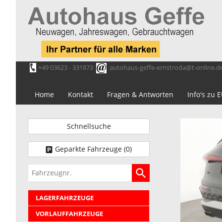
+49 03623 - 331873
autohaus-geffe-ernstroda@t-online.d
Home
Kontakt
Fragen & Antworten
Info's zu
Schnellsuche
Geparkte Fahrzeuge (
0
)
Fahrzeugnr.
LAGERFAHRZEUGE
VORLAUFFAHRZEUGE