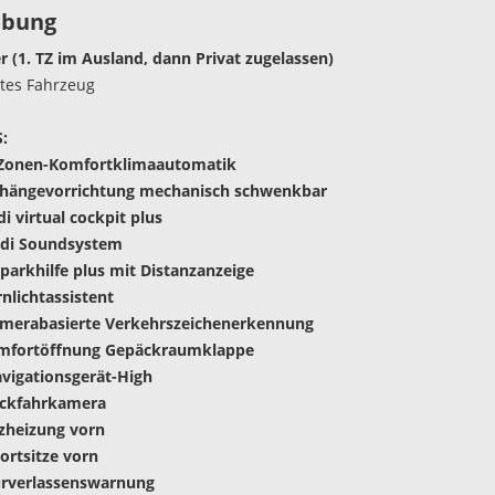
ibung
r (1. TZ im Ausland, dann Privat zugelassen)
gtes Fahrzeug
:
-Zonen-Komfortklimaautomatik
nhängevorrichtung mechanisch schwenkbar
di virtual cockpit plus
udi Soundsystem
nparkhilfe plus mit Distanzanzeige
rnlichtassistent
amerabasierte Verkehrszeichenerkennung
omfortöffnung Gepäckraumklappe
vigationsgerät-High
ückfahrkamera
tzheizung vorn
ortsitze vorn
urverlassenswarnung