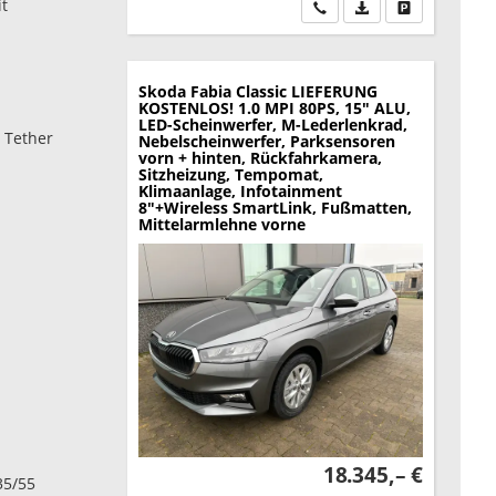
t
Wir rufen Sie an
PDF-Datei, Fahrzeu
Drucken, park
Skoda Fabia
Classic LIEFERUNG
KOSTENLOS! 1.0 MPI 80PS, 15" ALU,
LED-Scheinwerfer, M-Lederlenkrad,
p Tether
Nebelscheinwerfer, Parksensoren
vorn + hinten, Rückfahrkamera,
Sitzheizung, Tempomat,
Klimaanlage, Infotainment
8"+Wireless SmartLink, Fußmatten,
Mittelarmlehne vorne
18.345,– €
35/55