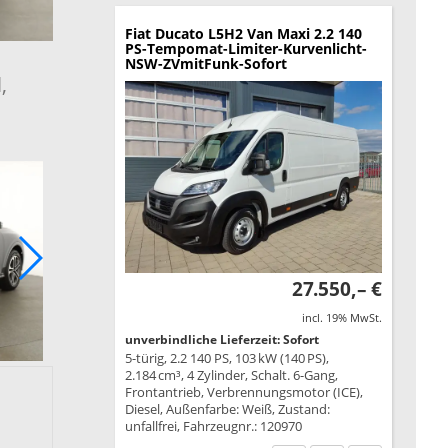
Fiat Ducato
L5H2 Van Maxi 2.2 140
PS-Tempomat-Limiter-Kurvenlicht-
NSW-ZVmitFunk-Sofort
,
27.550,– €
incl. 19% MwSt.
unverbindliche Lieferzeit: Sofort
5-türig, 2.2 140 PS, 103 kW (140 PS),
2.184 cm³, 4 Zylinder, Schalt. 6-Gang,
Frontantrieb, Verbrennungsmotor (ICE),
Diesel, Außenfarbe: Weiß, Zustand:
unfallfrei, Fahrzeugnr.: 120970