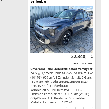
verfügbar
22.340,– €
incl. 19% MwSt.
unverbindliche Lieferzeit: sofort verfügbar
5-türig, 1,0 T-GDI GPF 74 KW (101 PS), 74 kW
(101 PS), 999 cm³, 3 Zylinder, Schalt. 6-Gang,
Frontantrieb, Verbrennungsmotor (ICE),
Benzin, Kraftstoffverbrauch
kombiniert 5,9 l/100km (WLTP), CO₂-
Emission kombiniert 133.00 g/km (WLTP),
CO₂-Klasse D, Außenfarbe: Smokeblau
Metallic, Fahrzeugnr.: 132124