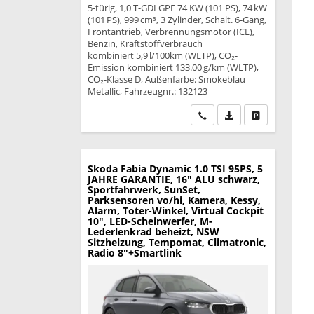
5-türig, 1,0 T-GDI GPF 74 KW (101 PS), 74 kW
(101 PS), 999 cm³, 3 Zylinder, Schalt. 6-Gang,
Frontantrieb, Verbrennungsmotor (ICE),
Benzin, Kraftstoffverbrauch
kombiniert 5,9 l/100km (WLTP), CO₂-
Emission kombiniert 133.00 g/km (WLTP),
CO₂-Klasse D, Außenfarbe: Smokeblau
Metallic, Fahrzeugnr.: 132123
Wir rufen Sie an
PDF-Datei, Fahrzeu
Drucken, park
Skoda Fabia
Dynamic 1.0 TSI 95PS, 5
JAHRE GARANTIE, 16" ALU schwarz,
Sportfahrwerk, SunSet,
Parksensoren vo/hi, Kamera, Kessy,
Alarm, Toter-Winkel, Virtual Cockpit
10", LED-Scheinwerfer, M-
Lederlenkrad beheizt, NSW
Sitzheizung, Tempomat, Climatronic,
Radio 8"+Smartlink