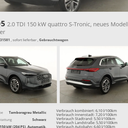
Q5
2.0 TDI 150 kW quattro S-Tronic, neues Modell
er
31581
,
sofort lieferbar
,
Gebrauchtwagen
Verbrauch kombiniert:
6,10 l/100km
be
Tamboragrau Metallic
Verbrauch Innenstadt:
7,20 l/100km
Verbrauch Stadtrand:
5,50 l/100km
tattung
Schwarz
Verbrauch Landstraße:
5,50 l/100km
150 kW (204 PS), Automatik,
Verbrauch Autobahn:
6,60 l/100km