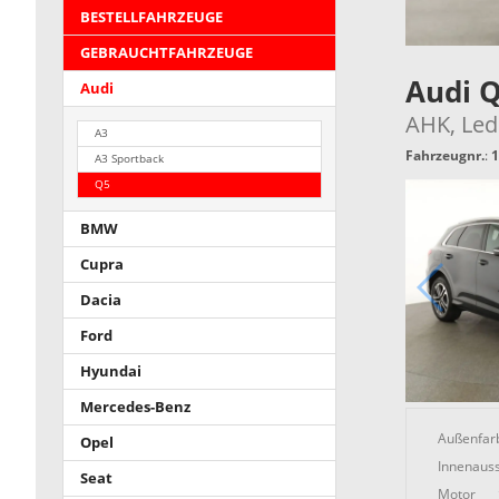
BESTELLFAHRZEUGE
GEBRAUCHTFAHRZEUGE
Audi 
Audi
AHK, Led
A3
Fahrzeugnr.
:
1
A3 Sportback
Q5
BMW
Cupra
Dacia
Ford
Hyundai
Mercedes-Benz
Außenfar
Opel
Innenauss
Seat
Motor