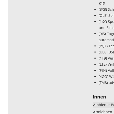
R19
(8X8) Sc
(QL5) So
(1XY) Sp
und Sch
(9I5) Ta
automat
(PQ1) Te
(UE8) US
(1T9) Ve
(LT2) Ve
(FB4) Vol
(4GQ) Wä
(FM8) ad
Innen
Ambiente-B
Armlehnen