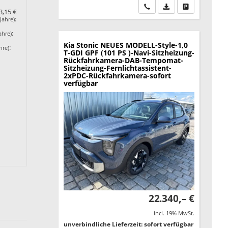
Wir rufen Sie an
PDF-Datei, Fahrzeu
Drucken, park
3,15 €
:
Jahre)
:
ahre)
Kia Stonic
NEUES MODELL-Style-1,0
:
hre)
T-GDI GPF (101 PS )-Navi-Sitzheizung-
Rückfahrkamera-DAB-Tempomat-
Sitzheizung-Fernlichtassistent-
2xPDC-Rückfahrkamera-sofort
verfügbar
22.340,– €
incl. 19% MwSt.
unverbindliche Lieferzeit: sofort verfügbar