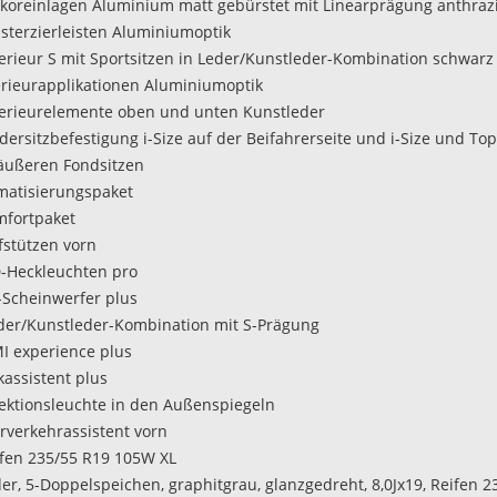
koreinlagen Aluminium matt gebürstet mit Linearprägung anthrazi
nsterzierleisten Aluminiumoptik
terieur S mit Sportsitzen in Leder/Kunstleder-Kombination schwarz
terieurapplikationen Aluminiumoptik
terieurelemente oben und unten Kunstleder
ndersitzbefestigung i-Size auf der Beifahrerseite und i-Size und To
äußeren Fondsitzen
imatisierungspaket
mfortpaket
pfstützen vorn
D-Heckleuchten pro
D-Scheinwerfer plus
der/Kunstleder-Kombination mit S-Prägung
I experience plus
kassistent plus
ojektionsleuchte in den Außenspiegeln
erverkehrassistent vorn
ifen 235/55 R19 105W XL
der, 5-Doppelspeichen, graphitgrau, glanzgedreht, 8,0Jx19, Reifen 2