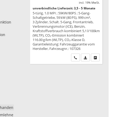
incl. 19% MwSt.
unverbindliche Lieferzeit: 3,5 - 5 Monate
5-türig, 1.0 MPI ; 59KW/80PS ; 5-Gang-
Schaltgetriebe, 59 kW (80 PS), 999 cm³,
unktion
3 Zylinder, Schalt. 5-Gang, Frontantrieb,
Verbrennungsmotor (ICE), Benzin,
Kraftstoffverbrauch kombiniert 5,1 l/100km
ion
(WLTP), CO₂-Emission kombiniert
116.00 g/km (WLTP), CO₂-Klasse D,
Garantieleistung: Fahrzeuggarantie vom
Hersteller, Fahrzeugnr.: 107326
Wir rufen Sie an
PDF-Datei, Fahrzeu
Drucken, park
rhanden
rmlehne