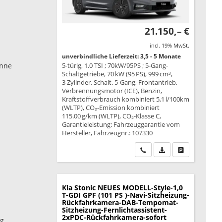
21.150,– €
incl. 19% MwSt.
unverbindliche Lieferzeit: 3,5 - 5 Monate
enne
5-türig, 1.0 TSI ; 70kW/95PS ; 5-Gang-
Schaltgetriebe, 70 kW (95 PS), 999 cm³,
3 Zylinder, Schalt. 5-Gang, Frontantrieb,
Verbrennungsmotor (ICE), Benzin,
Kraftstoffverbrauch kombiniert 5,1 l/100km
(WLTP), CO₂-Emission kombiniert
115.00 g/km (WLTP), CO₂-Klasse C,
Garantieleistung: Fahrzeuggarantie vom
Hersteller, Fahrzeugnr.: 107330
Wir rufen Sie an
PDF-Datei, Fahrzeu
Drucken, park
Kia Stonic
NEUES MODELL-Style-1,0
T-GDI GPF (101 PS )-Navi-Sitzheizung-
Rückfahrkamera-DAB-Tempomat-
Sitzheizung-Fernlichtassistent-
2xPDC-Rückfahrkamera-sofort
ig