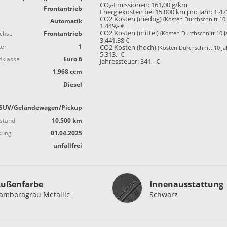
CO
-Emissionen:
161,00 g/km
2
Frontantrieb
Energiekosten bei 15.000 km pro Jahr:
1.47
CO2 Kosten (niedrig)
(Kosten Durchschnitt 10 
Automatik
1.449,- €
CO2 Kosten (mittel)
achse
Frontantrieb
(Kosten Durchschnitt 10 J
3.441,38 €
ter
1
CO2 Kosten (hoch)
(Kosten Durchschnitt 10 Ja
5.313,- €
fklasse
Euro 6
Jahressteuer:
341,- €
1.968 ccm
Diesel
SUV/Geländewagen/Pickup
stand
10.500 km
sung
01.04.2025
unfallfrei
Innenausstattung
ußenfarbe
Innenausstattung
amboragrau Metallic
Schwarz