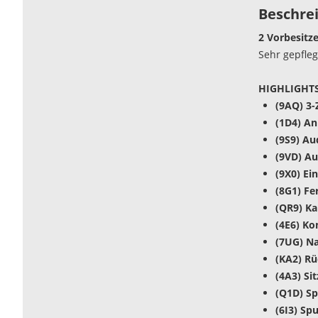
Beschre
2 Vorbesitze
Sehr gepfle
HIGHLIGHTS
(9AQ) 3
(1D4) A
(9S9) Au
(9VD) A
(9X0) Ei
(8G1) Fe
(QR9) K
(4E6) K
(7UG) Na
(KA2) R
(4A3) Si
(Q1D) Sp
(6I3) Sp