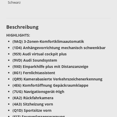
Schwarz
Beschreibung
HIGHLIGHTS:
(9AQ) 3-Zonen-Komfortklimaautomatik
(1D4) Anhängevorrichtung mechanisch schwenkbar
(9S9) Audi virtual cockpit plus
(9VD) Audi Soundsystem
(9X0) Einparkhilfe plus mit Distanzanzeige
(8G1) Fernlichtassistent
(QR9) Kamerabasierte Verkehrszeichenerkennung
(4E6) Komfortöffnung Gepäckraumklappe
(7UG) Navigationsgerät-High
(KA2) Rückfahrkamera
(4A3) Sitzheizung vorn
(Q1D) Sportsitze vorn
(6I3) Spurverlassenswarnung