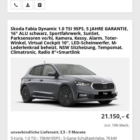
Wir rufen Sie an
PDF-Datei, Fahrzeugexposé drucken
Drucken, parken oder vergleichen
Skoda Fabia
Dynamic 1.0 TSI 95PS, 5 JAHRE GARANTIE,
16" ALU schwarz, Sportfahrwerk, SunSet,
Parksensoren vo/hi, Kamera, Kessy, Alarm, Toter-
Winkel, Virtual Cockpit 10", LED-Scheinwerfer, M-
Lederlenkrad beheizt, NSW Sitzheizung, Tempomat,
Climatronic, Radio 8"+Smartlink
21.150,– €
incl. 19% MwSt.
unverbindliche Lieferzeit: 3,5 - 5 Monate
5-türig, 1.0 TSI ; 70kW/95PS ; 5-Gang-Schaltgetriebe, 70 kW