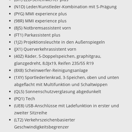
(N1D) Leder/Kunstleder-Kombination mit S-Prägung
(PYG) MMI experience plus
(98R) MMI experience plus
(8J5) Notbremsassistent vorn
(FT1) Parkassistent plus
(1J2) Projektionsleuchte in den Außenspiegeln
(JX1) Querverkehrassistent vorn
(40Z) Räder, 5-Doppelspeichen, graphitgrau,
glanzgedreht, 8,0Jx19, Reifen 235/55 R19
(8X8) Scheinwerfer-Reinigungsanlage
(1XY) Sportlederlenkrad, 3-Speichen, oben und unten
abgeflacht mit Multifunktion und Schaltwippen
(QL5) Sonnenschutzverglasung abgedunkelt
(PQ1) Tech
(UE8) USB-Anschlüsse mit Ladefunktion in erster und
zweiter Sitzreihe
(LT2) Verkehrszeichenbasierter
Geschwindigkeitsbegrenzer