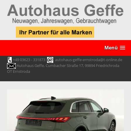
Menü
+49 03623 - 331873
autohaus-geffe-ernstroda@t-online.de
Autohaus Geffe, Cumbacher Straße 17, 99894 Friedrichroda
OT Ernstroda