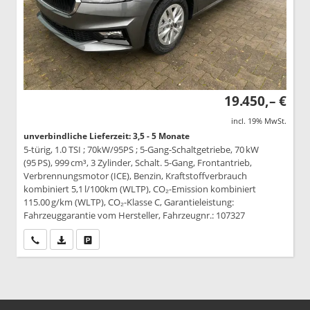
19.450,– €
incl. 19% MwSt.
unverbindliche Lieferzeit: 3,5 - 5 Monate
5-türig, 1.0 TSI ; 70kW/95PS ; 5-Gang-Schaltgetriebe, 70 kW
(95 PS), 999 cm³, 3 Zylinder, Schalt. 5-Gang, Frontantrieb,
Verbrennungsmotor (ICE), Benzin, Kraftstoffverbrauch
kombiniert 5,1 l/100km (WLTP), CO₂-Emission kombiniert
115.00 g/km (WLTP), CO₂-Klasse C, Garantieleistung:
Fahrzeuggarantie vom Hersteller, Fahrzeugnr.: 107327
Wir rufen Sie an
PDF-Datei, Fahrzeugexposé drucken
Drucken, parken oder vergleichen