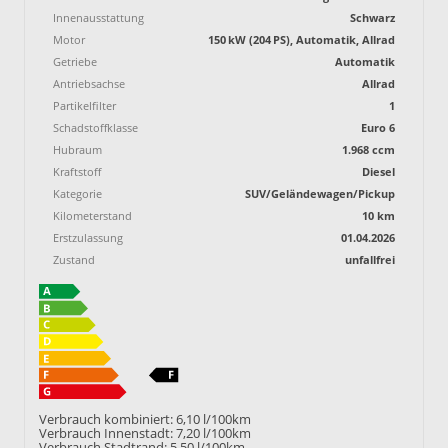
Innenausstattung
Schwarz
Motor
150 kW (204 PS), Automatik, Allrad
Getriebe
Automatik
Antriebsachse
Allrad
Partikelfilter
1
Schadstoffklasse
Euro 6
Hubraum
1.968 ccm
Kraftstoff
Diesel
Kategorie
SUV/Geländewagen/Pickup
Kilometerstand
10 km
Erstzulassung
01.04.2026
Zustand
unfallfrei
Verbrauch kombiniert:
6,10 l/100km
Verbrauch Innenstadt:
7,20 l/100km
Verbrauch Stadtrand:
5,50 l/100km