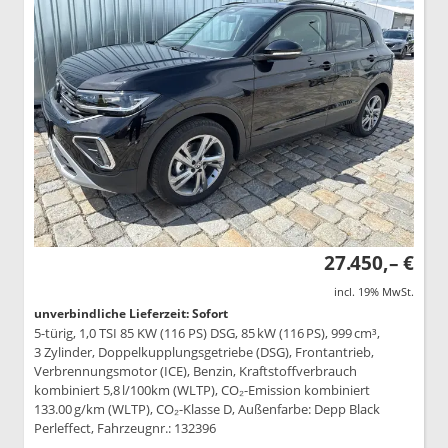
27.450,– €
incl. 19% MwSt.
unverbindliche Lieferzeit: Sofort
5-türig, 1,0 TSI 85 KW (116 PS) DSG, 85 kW (116 PS), 999 cm³,
3 Zylinder, Doppelkupplungsgetriebe (DSG), Frontantrieb,
Verbrennungsmotor (ICE), Benzin, Kraftstoffverbrauch
kombiniert 5,8 l/100km (WLTP), CO₂-Emission kombiniert
133.00 g/km (WLTP), CO₂-Klasse D, Außenfarbe: Depp Black
Perleffect, Fahrzeugnr.: 132396