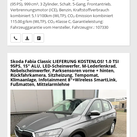
(95 PS), 999 cm³, 3 Zylinder, Schalt. 5-Gang, Frontantrieb,
Verbrennungsmotor (ICE), Benzin, Kraftstoffverbrauch
kombiniert 5,1 l/100km (WLTP), CO₂-Emission kombiniert
115.00 g/km (WLTP), CO₂-Klasse C, Garantieleistung:
Fahrzeuggarantie vom Hersteller, Fahrzeugnr.: 107330
Wir rufen Sie an
PDF-Datei, Fahrzeugexposé drucken
Drucken, parken oder vergleichen
Skoda Fabia
Classic LIEFERUNG KOSTENLOS! 1.0 TSI
95PS, 15" ALU, LED-Scheinwerfer, M-Lederlenkrad,
Nebelscheinwerfer, Parksensoren vorne + hinten,
Rückfahrkamera, Sitzheizung, Tempomat,
Klimaanlage, Infotainment 8"+Wireless SmartLink,
Fußmatten, Mittelarmlehne