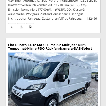
4 Zylinder, Automatik, Allrad, Verbrennungsmotor (ICE), Benzin,
Kraftstoffverbrauch kombiniert 7,3 l/100km (WLTP), CO₂-
Emission kombiniert 177.00 g/km (WLTP), CO₂-Klasse G,
Außenfarbe: Wolfgrau, Zustand, Aussehen: 1, sehr gut,
Nichtraucher-Fahrzeug, Zustand: unfallfrei, Fahrzeugnr.: 132456
Wir rufen Sie an
PDF-Datei, Fahrzeugexposé drucken
Drucken, parken oder vergleichen
Fiat Ducato
L4H2 MAXI 15mc 2.2 MultiJet 140PS
Tempomat-Klima-PDC-Rückfahrkamera-DAB-Sofort