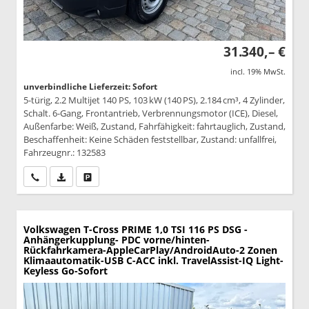
31.340,– €
incl. 19% MwSt.
unverbindliche Lieferzeit: Sofort
5-türig, 2.2 Multijet 140 PS, 103 kW (140 PS), 2.184 cm³, 4 Zylinder,
Schalt. 6-Gang, Frontantrieb, Verbrennungsmotor (ICE), Diesel,
Außenfarbe: Weiß, Zustand, Fahrfähigkeit: fahrtauglich, Zustand,
Beschaffenheit: Keine Schäden feststellbar, Zustand: unfallfrei,
Fahrzeugnr.: 132583
Wir rufen Sie an
PDF-Datei, Fahrzeugexposé drucken
Drucken, parken oder vergleichen
Volkswagen T-Cross
PRIME 1,0 TSI 116 PS DSG -
Anhängerkupplung- PDC vorne/hinten-
Rückfahrkamera-AppleCarPlay/AndroidAuto-2 Zonen
Klimaautomatik-USB C-ACC inkl. TravelAssist-IQ Light-
Keyless Go-Sofort