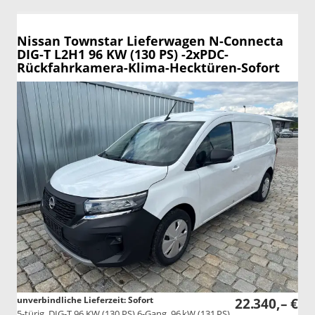
Nissan Townstar Lieferwagen
N-Connecta
DIG-T L2H1 96 KW (130 PS) -2xPDC-
Rückfahrkamera-Klima-Hecktüren-Sofort
unverbindliche Lieferzeit: Sofort
22.340,– €
5-türig, DIG-T 96 KW (130 PS) 6-Gang, 96 kW (131 PS),