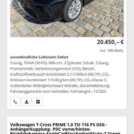
20.450,– €
incl. 19% MwSt.
unverbindliche Lieferzeit: Sofort
5-türig, 70 kW (95 PS), 999 cm³, 3 Zylinder, Schalt. 5-Gang,
Frontantrieb, Verbrennungsmotor (ICE), Benzin,
Kraftstoffverbrauch kombiniert 5,1 l/100km (WLTP), CO₂-
Emission kombiniert 115.00 g/km (WLTP), CO₂-Klasse C,
Außenfarbe: Midnightschwarz Metallic, Garantieleistung:
Fahrzeuggarantie vom Hersteller, Fahrzeugnr.: 127263
Wir rufen Sie an
PDF-Datei, Fahrzeugexposé drucken
Drucken, parken oder vergleichen
Volkswagen T-Cross
PRIME 1,0 TSI 116 PS DSG -
Anhängerkupplung- PDC vorne/hinten-
Rückfahrkamera-AppleCarPlay/AndroidAuto-2 Zonen