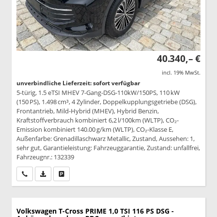
40.340,– €
incl. 19% MwSt.
unverbindliche Lieferzeit: sofort verfügbar
5-türig, 1.5 eTSI MHEV 7-Gang-DSG-110kW/150PS, 110 kW
(150 PS), 1.498 cm³, 4 Zylinder, Doppelkupplungsgetriebe (DSG),
Frontantrieb, Mild-Hybrid (MHEV), Hybrid Benzin,
Kraftstoffverbrauch kombiniert 6,2 l/100km (WLTP), CO₂-
Emission kombiniert 140.00 g/km (WLTP), CO₂-Klasse E,
Außenfarbe: Grenadillaschwarz Metallic, Zustand, Aussehen: 1,
sehr gut, Garantieleistung: Fahrzeuggarantie, Zustand: unfallfrei,
Fahrzeugnr.: 132339
Wir rufen Sie an
PDF-Datei, Fahrzeugexposé drucken
Drucken, parken oder vergleichen
Volkswagen T-Cross
PRIME 1,0 TSI 116 PS DSG -