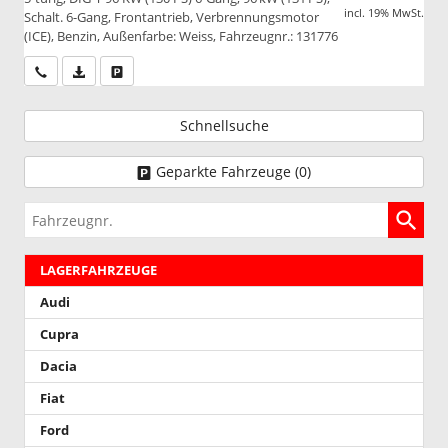
incl. 19% MwSt.
Schalt. 6-Gang, Frontantrieb, Verbrennungsmotor
(ICE), Benzin, Außenfarbe: Weiss, Fahrzeugnr.: 131776
Wir rufen Sie an
PDF-Datei, Fahrzeugexposé drucken
Drucken, parken oder vergleichen
Schnellsuche
Geparkte Fahrzeuge (
0
)
Fahrzeugnr.
LAGERFAHRZEUGE
Audi
Cupra
Dacia
Fiat
Ford