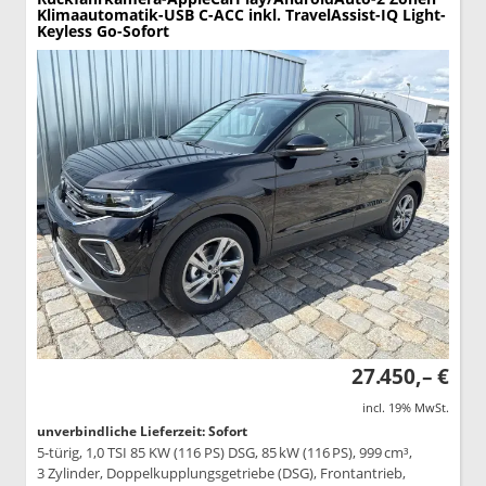
Klimaautomatik-USB C-ACC inkl. TravelAssist-IQ Light-
Keyless Go-Sofort
27.450,– €
incl. 19% MwSt.
unverbindliche Lieferzeit: Sofort
5-türig, 1,0 TSI 85 KW (116 PS) DSG, 85 kW (116 PS), 999 cm³,
3 Zylinder, Doppelkupplungsgetriebe (DSG), Frontantrieb,