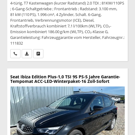
4-türig, T7 Kastenwagen (kurzer Radstand) 2.0 TDI ; 81KW/110PS
; 6-Gang-Schaltgetriebe ; Frontantrieb ; Radstand: 3.100 mm,
81 kW (110 PS), 1.996 cm³, 4 Zylinder, Schalt. 6-Gang,
Frontantrieb, Verbrennungsmotor (ICE), Diesel,
Kraftstoffverbrauch kombiniert 7,1 l/100km (WLTP), CO₂-
Emission kombiniert 186.00 g/km (WLTP), CO₂-Klasse G,
Garantieleistung: Fahrzeuggarantie vom Hersteller, Fahrzeugnr.:
111832
Wir rufen Sie an
PDF-Datei, Fahrzeugexposé drucken
Drucken, parken oder vergleichen
Seat Ibiza
Edition Plus-1,0 TSI 95 PS-5 Jahre Garantie-
Tempomat ACC-LED-Winterpaket-16 Zoll-Sofort