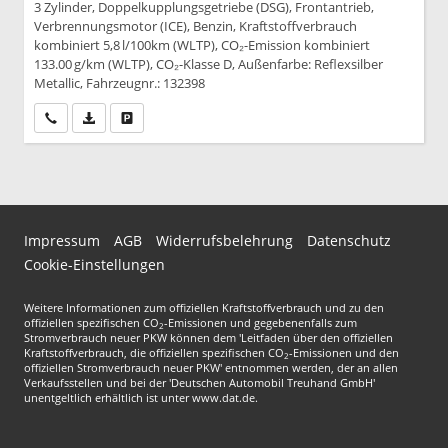
3 Zylinder, Doppelkupplungsgetriebe (DSG), Frontantrieb,
Verbrennungsmotor (ICE), Benzin, Kraftstoffverbrauch
kombiniert 5,8 l/100km (WLTP), CO₂-Emission kombiniert
133.00 g/km (WLTP), CO₂-Klasse D, Außenfarbe: Reflexsilber
Metallic, Fahrzeugnr.: 132398
Wir rufen Sie an
PDF-Datei, Fahrzeugexposé drucken
Drucken, parken oder vergleichen
Impressum
AGB
Widerrufsbelehrung
Datenschutz
Cookie-Einstellungen
Weitere Informationen zum offiziellen Kraftstoffverbrauch und zu den
offiziellen spezifischen CO
-Emissionen und gegebenenfalls zum
2
Stromverbrauch neuer PKW können dem 'Leitfaden über den offiziellen
Kraftstoffverbrauch, die offiziellen spezifischen CO
-Emissionen und den
2
offiziellen Stromverbrauch neuer PKW' entnommen werden, der an allen
Verkaufsstellen und bei der 'Deutschen Automobil Treuhand GmbH'
unentgeltlich erhältlich ist unter www.dat.de.