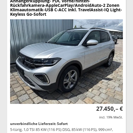
Anhängerkupplung- PDC vorne/hinten-
Rückfahrkamera-AppleCarPlay/AndroidAuto-2 Zonen
Klimaautomatik-USB C-ACC inkl. TravelAssist-IQ Light-
Keyless Go-Sofort
27.450,– €
incl. 19% MwSt.
unverbindliche Lieferzeit: Sofort
5-türig, 1,0 TSI 85 KW (116 PS) DSG, 85 kW (116 PS), 999 cm³,