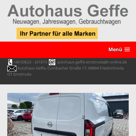
Menü
+49 03623 - 331873
autohaus-geffe-ernstroda@t-online.de
Autohaus Geffe, Cumbacher Straße 17, 99894 Friedrichroda
OT Ernstroda