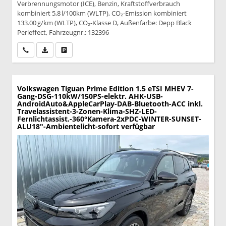
Verbrennungsmotor (ICE), Benzin, Kraftstoffverbrauch
kombiniert 5,8 l/100km (WLTP), CO₂-Emission kombiniert
133.00 g/km (WLTP), CO₂-Klasse D, Außenfarbe: Depp Black
Perleffect, Fahrzeugnr.: 132396
Wir rufen Sie an
PDF-Datei, Fahrzeugexposé drucken
Drucken, parken oder vergleichen
Volkswagen Tiguan
Prime Edition 1.5 eTSI MHEV 7-
Gang-DSG-110kW/150PS-elektr. AHK-USB-
AndroidAuto&AppleCarPlay-DAB-Bluetooth-ACC inkl.
Travelassistent-3-Zonen-Klima-SHZ-LED-
Fernlichtassist.-360°Kamera-2xPDC-WINTER-SUNSET-
ALU18"-Ambientelicht-sofort verfügbar