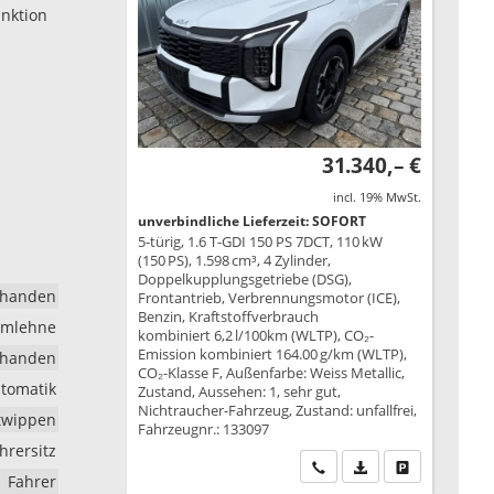
unktion
31.340,– €
incl. 19% MwSt.
unverbindliche Lieferzeit: SOFORT
5-türig, 1.6 T-GDI 150 PS 7DCT, 110 kW
(150 PS), 1.598 cm³, 4 Zylinder,
Doppelkupplungsgetriebe (DSG),
rhanden
Frontantrieb, Verbrennungsmotor (ICE),
Benzin, Kraftstoffverbrauch
rmlehne
kombiniert 6,2 l/100km (WLTP), CO₂-
Emission kombiniert 164.00 g/km (WLTP),
rhanden
CO₂-Klasse F, Außenfarbe: Weiss Metallic,
tomatik
Zustand, Aussehen: 1, sehr gut,
Nichtraucher-Fahrzeug, Zustand: unfallfrei,
ltwippen
Fahrzeugnr.: 133097
ahrersitz
Wir rufen Sie an
PDF-Datei, Fahrzeu
Drucken, park
Fahrer