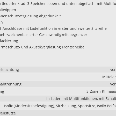
ortlederlenkrad, 3-Speichen, oben und unten abgeflacht mit Multif
altwippen
nnenschutzverglasung abgedunkelt
ch
B-Anschlüsse mit Ladefunktion in erster und zweiter Sitzreihe
rkehrszeichenbasierter Geschwindigkeitsbegrenzer
llackierung
rmeschutz- und Akustikverglasung Frontscheibe
eleuchtung
vo
Mittela
mabtrennung
vo
ung
3-Zonen-Klimaau
in Leder, mit Multifunktionen, mit Scha
Isofix (Kindersitzbefestigung), Sitzheizung, Sportsitze, Isofix Beif
senstütze