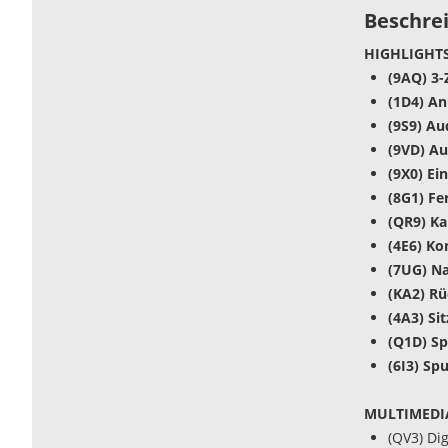
Beschre
HIGHLIGHTS
(9AQ) 3
(1D4) A
(9S9) Au
(9VD) A
(9X0) Ei
(8G1) Fe
(QR9) K
(4E6) K
(7UG) Na
(KA2) R
(4A3) Si
(Q1D) Sp
(6I3) Sp
MULTIMEDI
(QV3) Di