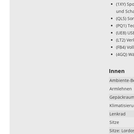
(1XY) Sp
und Sch
(QL5) So
(PQ1) Te
(UE8) US
(LT2) Ve
(FB4) Vol
(4GQ) Wä
Innen
Ambiente-B
Armlehnen
Gepäckrau
Klimatisier
Lenkrad
Sitze
Sitze: Lordo