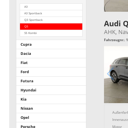
A3
A3 Sportback
Q3 Sportback
Audi 
Q5
AHK, Navi
S5 Kombi
Fahrzeugnr.
:
1
Cupra
Dacia
Fiat
Ford
Futura
Hyundai
Kia
Nissan
Außenfar
Opel
Innenauss
Motor
Porsche