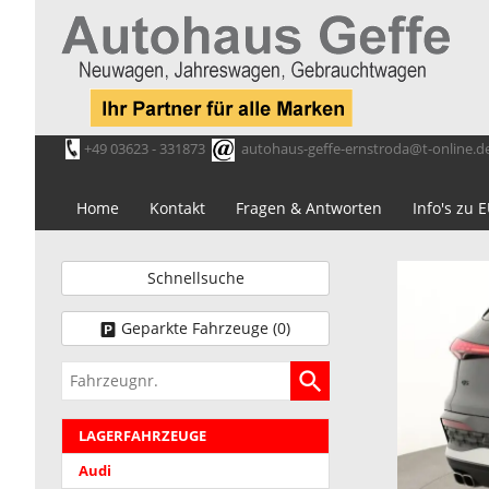
+49 03623 - 331873
autohaus-geffe-ernstroda@t-online.d
Home
Kontakt
Fragen & Antworten
Info's zu
Schnellsuche
Geparkte Fahrzeuge (
0
)
Fahrzeugnr.
LAGERFAHRZEUGE
Audi