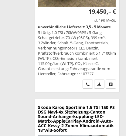
19.450,– €
incl. 19% MwSt.
unverbindliche Lieferzeit: 3,5 - 5 Monate
5-türig, 1.0 TSI ; 70kW/95PS ; 5-Gang-
Schaltgetriebe, 70 kW (95 PS), 999 cm³,
3 Zylinder, Schalt. 5-Gang, Frontantrieb,
Verbrennungsmotor (ICE), Benzin,
Kraftstoffverbrauch kombiniert 5,1 l/100km
(WLTP), CO₂-Emission kombiniert
115.00 g/km (WLTP), CO₂-Klasse C,
Garantieleistung: Fahrzeuggarantie vom
Hersteller, Fahrzeugnr.: 107327
Wir rufen Sie an
PDF-Datei, Fahrzeu
Drucken, park
Skoda Karoq
Sportline 1,5 TSI 150 PS
DSG Navi-4x Sitzheizung-Canton
Sound-Anhängerkupplung-LED-
Matrix-AppleCarPlay-Android-Auto-
ACC-Kessy-2-Zonen-Klimaautomatik-
18''Alu-Sofort