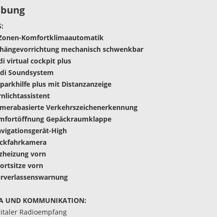
ibung
:
-Zonen-Komfortklimaautomatik
nhängevorrichtung mechanisch schwenkbar
di virtual cockpit plus
udi Soundsystem
nparkhilfe plus mit Distanzanzeige
rnlichtassistent
amerabasierte Verkehrszeichenerkennung
omfortöffnung Gepäckraumklappe
vigationsgerät-High
ückfahrkamera
tzheizung vorn
ortsitze vorn
urverlassenswarnung
A UND KOMMUNIKATION:
gitaler Radioempfang