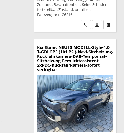
Zustand, Beschaffenheit: Keine Schäden
feststellbar, Zustand: unfallfrei,
Fahrzeugnr.: 126216
Wir rufen Sie an
PDF-Datei, Fahrzeu
Drucken, park
Kia Stonic
NEUES MODELL-Style-1,0
T-GDI GPF (101 PS )-Navi-Sitzheizung-
Rückfahrkamera-DAB-Tempomat-
Sitzheizung-Fernlichtassistent-
2xPDC-Rückfahrkamera-sofort
verfügbar
t