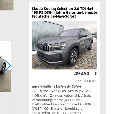
Skoda Kodiaq
Selection 2,0 TDI 4x4
193 PS DSG-4 Jahre Garantie-beheizte
Frontscheibe-Navi-Sofort
,
49.450,– €
incl. 19% MwSt.
unverbindliche Lieferzeit: Sofort
2,0 TDI DSG 4x4 193 PS, 142 kW (193 PS),
1.968 cm³, 4 Zylinder, Automatik, Allrad,
Verbrennungsmotor (ICE), Diesel,
Kraftstoffverbrauch kombiniert 6 l/100km
(WLTP), CO₂-Emission kombiniert
158.00 g/km (WLTP), CO₂-Klasse F,