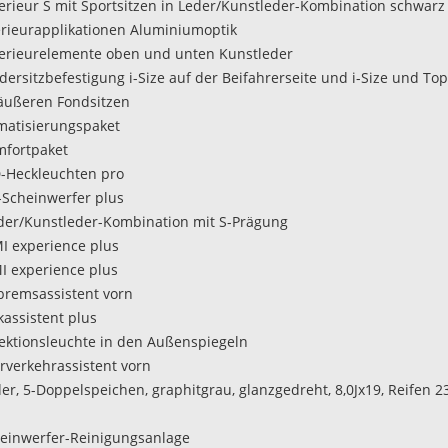
terieur S mit Sportsitzen in Leder/Kunstleder-Kombination schwarz
terieurapplikationen Aluminiumoptik
terieurelemente oben und unten Kunstleder
ndersitzbefestigung i-Size auf der Beifahrerseite und i-Size und To
äußeren Fondsitzen
imatisierungspaket
mfortpaket
D-Heckleuchten pro
D-Scheinwerfer plus
der/Kunstleder-Kombination mit S-Prägung
I experience plus
I experience plus
tbremsassistent vorn
kassistent plus
ojektionsleuchte in den Außenspiegeln
erverkehrassistent vorn
der, 5-Doppelspeichen, graphitgrau, glanzgedreht, 8,0Jx19, Reifen 2
heinwerfer-Reinigungsanlage