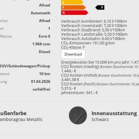
Allrad
Automatik
achse
Allrad
Verbrauch kombiniert:
6,10 l/100km
Verbrauch Innenstadt:
7,20 l/100km
ter
1
Verbrauch Stadtrand:
5,50 l/100km
Verbrauch Landstraße:
5,50 l/100km
fklasse
Euro 6
Verbrauch Autobahn:
6,60 l/100km
CO
-Emissionen:
161,00 g/km
1.968 ccm
2
CO
-Klasse:
F
2
Diesel
Download
Energiekosten bei 15.000 km pro Jahr:
1.47
SUV/Geländewagen/Pickup
CO2 Kosten (niedrig)
(Kosten Durchschnitt 10 
1.449,- €
stand
10 km
CO2 Kosten (mittel)
(Kosten Durchschnitt 10 J
3.441,38 €
sung
01.04.2026
CO2 Kosten (hoch)
(Kosten Durchschnitt 10 Ja
5.313,- €
unfallfrei
Jahressteuer:
341,- €
Innenausstattung
ußenfarbe
Innenausstattung
amboragrau Metallic
Schwarz