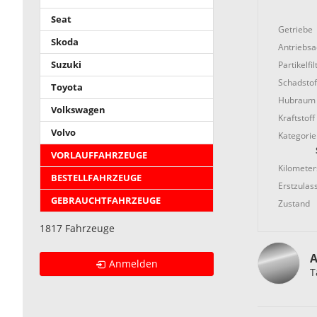
Seat
Getriebe
Skoda
Antriebs
Partikelfil
Suzuki
Schadstof
Toyota
Hubraum
Volkswagen
Kraftstoff
Volvo
Kategorie
VORLAUFFAHRZEUGE
Kilometer
BESTELLFAHRZEUGE
Erstzulas
GEBRAUCHTFAHRZEUGE
Zustand
1817 Fahrzeuge
A
Anmelden
T