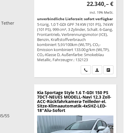
22.340,– €
incl. 19% MwSt.
unverbindliche Lieferzeit: sofort verfügbar
p Tether
5-türig, 1,0 T-GDI GPF 74 KW (101 PS), 74 kW
(101 PS), 999 cm³, 3 Zylinder, Schalt. 6-Gang,
Frontantrieb, Verbrennungsmotor (ICE),
Benzin, Kraftstoffverbrauch
kombiniert 5,9 l/100km (WLTP), CO₂-
Emission kombiniert 133.00 g/km (WLTP),
CO₂-Klasse D, Außenfarbe: Smokeblau
Metallic, Fahrzeugnr.: 132123
Wir rufen Sie an
PDF-Datei, Fahrzeu
Drucken, park
Kia Sportage
Style 1.6 T-GDI 150 PS
7DCT-NEUES MODELL-Navi 12,3 Zoll-
ACC-Rückfahrkamera-Teilleder-el.
Sitze-Klimaautomatik-4xSHZ-LED-
18''Alu-Sofort
35/55