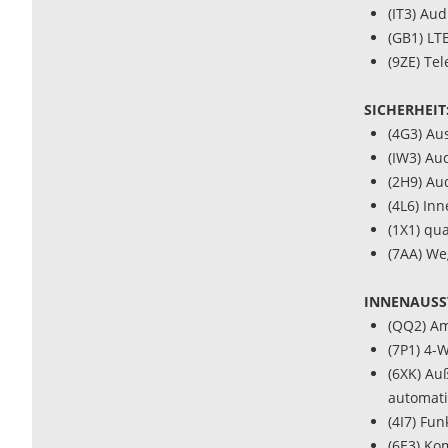
(IT3) Au
(GB1) LT
(9ZE) Te
SICHERHEIT
(4G3) Au
(IW3) Au
(2H9) Aud
(4L6) In
(1X1) qua
(7AA) We
INNENAUSS
(QQ2) Am
(7P1) 4-
(6XK) Au
automat
(4I7) Fu
(6E3) Ko