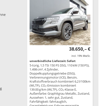
enne
38.650,– €
incl. 19% MwSt.
unverbindliche Lieferzeit: Sofort
5-türig, 1,5 TSI 150 PS DSG, 110 kW (150 PS),
1.498 cm³, 4 Zylinder,
Doppelkupplungsgetriebe (DSG),
Verbrennungsmotor (ICE), Benzin,
Kraftstoffverbrauch kombiniert 6,2 l/100km
(WLTP), CO₂-Emission kombiniert
ig
139.00 g/km (WLTP), CO₂-Klasse E,
Außenfarbe: Graphitgrau Metallic, Zustand,
Aussehen: 1, sehr gut, Zustand,
Fahrfähigkeit: fahrtauglich,
Garantieleistung: Fahrzeuggarantie,