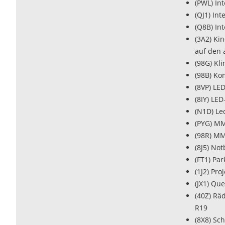
(PWL) In
(QJ1) In
(Q8B) In
(3A2) Ki
auf den 
(98G) Kl
(98B) Ko
(8VP) LE
(8IY) LE
(N1D) Le
(PYG) MM
(98R) MM
(8J5) No
(FT1) Par
(1J2) Pr
(JX1) Qu
(40Z) Rä
R19
(8X8) Sc