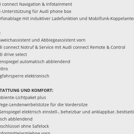
di connect Navigation & Infotainment
E-Unterstützung für Audi phone box
lefonablage mit induktiver Ladefunktion und Mobilfunk-Koppelant
:
sweichassistent und Abbiegeassistent vorn
di connect Notruf & Service mit Audi connect Remote & Control
i drive select
nenspiegel automatisch abblendend
ttro
gfahrsperre elektronisch
TATTUNG UND KOMFORT:
biente-Lichtpaket plus
Wege-Lendenwirbelstütze für die Vordersitze
ßenspiegel elektrisch einstell-, beheizbar und anklappbar, beidseit
isch abblendend
nkschlüssel ohne Safelock
mfortmittelarmlehne vorn