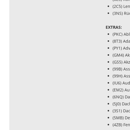
(2C5) Le
(3NS) Rü
EXTRAS:
(PKC) Ab
(8T3) Ad
(PY1) Ad
(GM4) Ak
(GS5) Ak
(99B) As
(99H) As
(IU6) Au
(EM2) Au
(6NQ) Da
(5J0) Da
(3S1) Da
(5MB) De
(4ZB) Fe