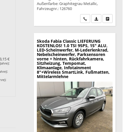
Außenfarbe: Graphitegrau Metallic,
Fahrzeugnr.: 126760
Wir rufen Sie an
PDF-Datei, Fahrzeu
Drucken, park
Skoda Fabia
Classic LIEFERUNG
KOSTENLOS! 1.0 TSI 95PS, 15" ALU,
LED-Scheinwerfer, M-Lederlenkrad,
Nebelscheinwerfer, Parksensoren
vorne + hinten, Rückfahrkamera,
3,15 €
Sitzheizung, Tempomat,
:
Jahre)
Klimaanlage, Infotainment
:
ahre)
8"+Wireless SmartLink, Fußmatten,
Mittelarmlehne
:
hre)