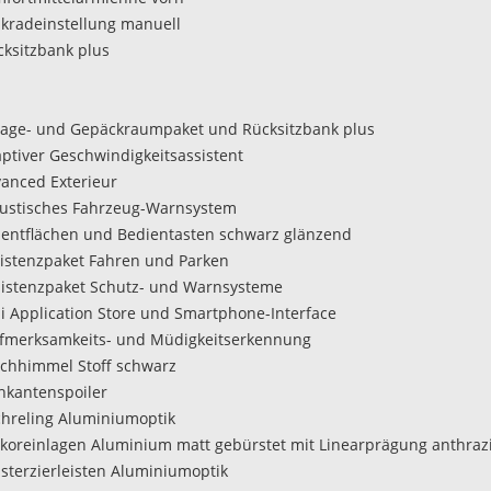
nkradeinstellung manuell
cksitzbank plus
lage- und Gepäckraumpaket und Rücksitzbank plus
aptiver Geschwindigkeitsassistent
vanced Exterieur
ustisches Fahrzeug-Warnsystem
zentflächen und Bedientasten schwarz glänzend
sistenzpaket Fahren und Parken
sistenzpaket Schutz- und Warnsysteme
di Application Store und Smartphone-Interface
fmerksamkeits- und Müdigkeitserkennung
chhimmel Stoff schwarz
chkantenspoiler
chreling Aluminiumoptik
koreinlagen Aluminium matt gebürstet mit Linearprägung anthrazi
nsterzierleisten Aluminiumoptik