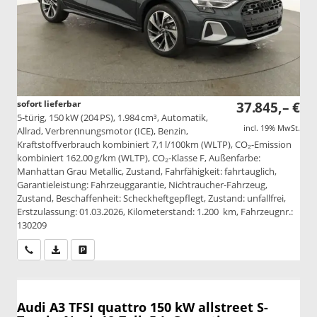
sofort lieferbar
37.845,– €
5-türig, 150 kW (204 PS), 1.984 cm³, Automatik,
incl. 19% MwSt.
Allrad, Verbrennungsmotor (ICE), Benzin,
Kraftstoffverbrauch kombiniert 7,1 l/100km (WLTP), CO₂-Emission
kombiniert 162.00 g/km (WLTP), CO₂-Klasse F, Außenfarbe:
Manhattan Grau Metallic, Zustand, Fahrfähigkeit: fahrtauglich,
Garantieleistung: Fahrzeuggarantie, Nichtraucher-Fahrzeug,
Zustand, Beschaffenheit: Scheckheftgepflegt, Zustand: unfallfrei,
Erstzulassung: 01.03.2026, Kilometerstand: 1.200 km, Fahrzeugnr.:
130209
Wir rufen Sie an
PDF-Datei, Fahrzeugexposé drucken
Drucken, parken oder vergleichen
Audi A3
TFSI quattro 150 kW allstreet S-