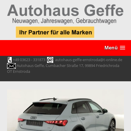
Menü
+49 03623 - 331873
autohaus-geffe-ernstroda@t-online.de
Autohaus Geffe, Cumbacher Straße 17, 99894 Friedrichroda
OT Ernstroda