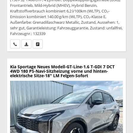
Frontantrieb, Mild-Hybrid (MHEV), Hybrid Benzin,
Kraftstoffverbrauch kombiniert 6,2 l/100km (WLTP), CO₂-
Emission kombiniert 140.00 g/km (WLTP), CO₂-Klasse E,
Außenfarbe: Grenadillaschwarz Metallic, Zustand, Aussehen: 1,
sehr gut, Garantieleistung: Fahrzeuggarantie, Zustand: unfallfrei,
Fahrzeugnr.: 132339
Wir rufen Sie an
PDF-Datei, Fahrzeugexposé drucken
Drucken, parken oder vergleichen
Kia Sportage
Neues Modell-GT-Line-1.6 T-GDI 7 DCT
4WD 180 PS-Navi-Sitzheizung vorne und hinten-
elektrische Sitze-18" LM Felgen-Sofort