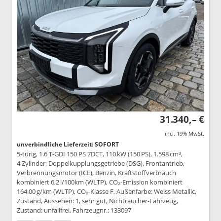
31.340,– €
incl. 19% MwSt.
unverbindliche Lieferzeit: SOFORT
5-türig, 1.6 T-GDI 150 PS 7DCT, 110 kW (150 PS), 1.598 cm³,
4 Zylinder, Doppelkupplungsgetriebe (DSG), Frontantrieb,
Verbrennungsmotor (ICE), Benzin, Kraftstoffverbrauch
kombiniert 6,2 l/100km (WLTP), CO₂-Emission kombiniert
164.00 g/km (WLTP), CO₂-Klasse F, Außenfarbe: Weiss Metallic,
Zustand, Aussehen: 1, sehr gut, Nichtraucher-Fahrzeug,
Zustand: unfallfrei, Fahrzeugnr.: 133097