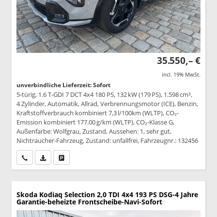
35.550,– €
incl. 19% MwSt.
unverbindliche Lieferzeit: Sofort
5-türig, 1.6 T-GDI 7 DCT 4x4 180 PS, 132 kW (179 PS), 1.598 cm³,
4 Zylinder, Automatik, Allrad, Verbrennungsmotor (ICE), Benzin,
Kraftstoffverbrauch kombiniert 7,3 l/100km (WLTP), CO₂-
Emission kombiniert 177.00 g/km (WLTP), CO₂-Klasse G,
Außenfarbe: Wolfgrau, Zustand, Aussehen: 1, sehr gut,
Nichtraucher-Fahrzeug, Zustand: unfallfrei, Fahrzeugnr.: 132456
Wir rufen Sie an
PDF-Datei, Fahrzeugexposé drucken
Drucken, parken oder vergleichen
Skoda Kodiaq
Selection 2,0 TDI 4x4 193 PS DSG-4 Jahre
Garantie-beheizte Frontscheibe-Navi-Sofort