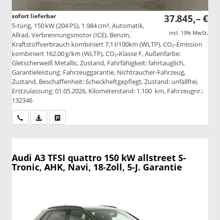
sofort lieferbar
37.845,– €
5-türig, 150 kW (204 PS), 1.984 cm³, Automatik,
incl. 19% MwSt.
Allrad, Verbrennungsmotor (ICE), Benzin,
Kraftstoffverbrauch kombiniert 7,1 l/100km (WLTP), CO₂-Emission
kombiniert 162.00 g/km (WLTP), CO₂-Klasse F, Außenfarbe:
Gletscherweiß Metallic, Zustand, Fahrfähigkeit: fahrtauglich,
Garantieleistung: Fahrzeuggarantie, Nichtraucher-Fahrzeug,
Zustand, Beschaffenheit: Scheckheftgepflegt, Zustand: unfallfrei,
Erstzulassung: 01.05.2026, Kilometerstand: 1.100 km, Fahrzeugnr.:
132346
Wir rufen Sie an
PDF-Datei, Fahrzeugexposé drucken
Drucken, parken oder vergleichen
Audi A3
TFSI quattro 150 kW allstreet S-
Tronic, AHK, Navi, 18-Zoll, 5-J. Garantie