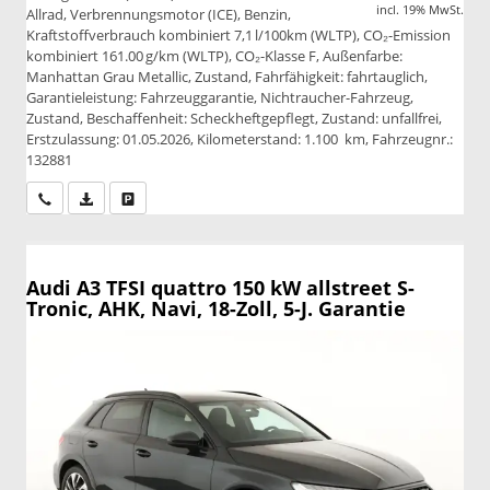
incl. 19% MwSt.
Allrad, Verbrennungsmotor (ICE), Benzin,
Kraftstoffverbrauch kombiniert 7,1 l/100km (WLTP), CO₂-Emission
kombiniert 161.00 g/km (WLTP), CO₂-Klasse F, Außenfarbe:
Manhattan Grau Metallic, Zustand, Fahrfähigkeit: fahrtauglich,
Garantieleistung: Fahrzeuggarantie, Nichtraucher-Fahrzeug,
Zustand, Beschaffenheit: Scheckheftgepflegt, Zustand: unfallfrei,
Erstzulassung: 01.05.2026, Kilometerstand: 1.100 km, Fahrzeugnr.:
132881
Wir rufen Sie an
PDF-Datei, Fahrzeugexposé drucken
Drucken, parken oder vergleichen
Audi A3
TFSI quattro 150 kW allstreet S-
Tronic, AHK, Navi, 18-Zoll, 5-J. Garantie