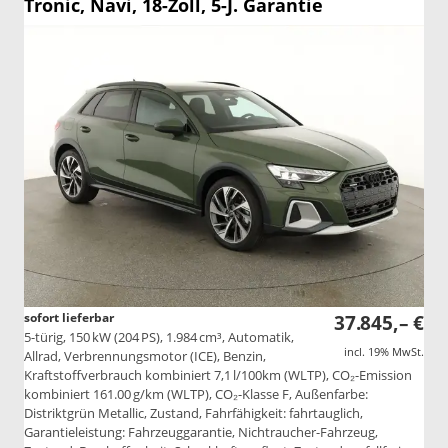
Tronic, Navi, 18-Zoll, 5-J. Garantie
sofort lieferbar
37.845,– €
5-türig, 150 kW (204 PS), 1.984 cm³, Automatik,
incl. 19% MwSt.
Allrad, Verbrennungsmotor (ICE), Benzin,
Kraftstoffverbrauch kombiniert 7,1 l/100km (WLTP), CO₂-Emission
kombiniert 161.00 g/km (WLTP), CO₂-Klasse F, Außenfarbe:
Distriktgrün Metallic, Zustand, Fahrfähigkeit: fahrtauglich,
Garantieleistung: Fahrzeuggarantie, Nichtraucher-Fahrzeug,