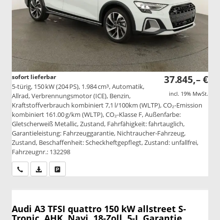
sofort lieferbar
37.845,– €
5-türig, 150 kW (204 PS), 1.984 cm³, Automatik,
incl. 19% MwSt.
Allrad, Verbrennungsmotor (ICE), Benzin,
Kraftstoffverbrauch kombiniert 7,1 l/100km (WLTP), CO₂-Emission
kombiniert 161.00 g/km (WLTP), CO₂-Klasse F, Außenfarbe:
Gletscherweiß Metallic, Zustand, Fahrfähigkeit: fahrtauglich,
Garantieleistung: Fahrzeuggarantie, Nichtraucher-Fahrzeug,
Zustand, Beschaffenheit: Scheckheftgepflegt, Zustand: unfallfrei,
Fahrzeugnr.: 132298
Wir rufen Sie an
PDF-Datei, Fahrzeugexposé drucken
Drucken, parken oder vergleichen
Audi A3
TFSI quattro 150 kW allstreet S-
Tronic, AHK, Navi, 18-Zoll, 5-J. Garantie