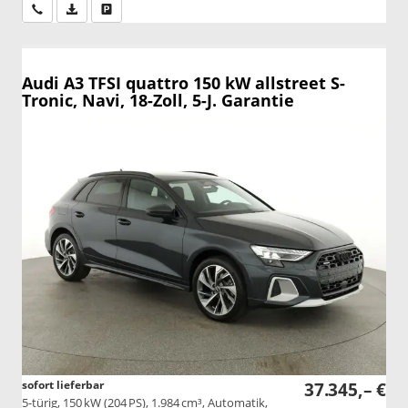
Wir rufen Sie an
PDF-Datei, Fahrzeugexposé drucken
Drucken, parken oder vergleichen
Audi A3
TFSI quattro 150 kW allstreet S-
Tronic, Navi, 18-Zoll, 5-J. Garantie
sofort lieferbar
37.345,– €
5-türig, 150 kW (204 PS), 1.984 cm³, Automatik,