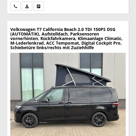
Wir rufen Sie an
PDF-Datei, Fahrzeugexposé drucken
Drucken, parken oder vergleichen
Volkswagen T7 California
Beach 2.0 TDI 150PS DSG
(AUTOMATIK), Aufstelldach, Parksensoren
vorne/hinten, Rückfahrkamera, Klimaanlage Climatic,
M-Lederlenkrad, ACC Tempomat, Digital Cockpit Pro,
Schiebetüre links/rechts mit Zuziehhilfe