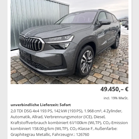
49.450,– €
incl. 19% MwSt.
unverbindliche Lieferzeit: Sofort
2,0 TDI DSG 4x4 193 PS, 142 kW (193 PS), 1.968 cm³, 4 Zylinder,
Automatik, Allrad, Verbrennungsmotor (ICE), Diesel,
Kraftstoffverbrauch kombiniert 6 l/100km (WLTP), CO₂-Emission
kombiniert 158.00 g/km (WLTP), CO₂-Klasse F, Außenfarbe:
Graphitegrau Metallic, Fahrzeugnr.: 126760