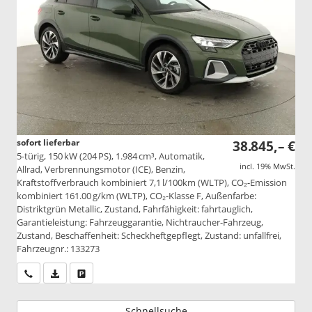
sofort lieferbar
38.845,– €
5-türig, 150 kW (204 PS), 1.984 cm³, Automatik,
incl. 19% MwSt.
Allrad, Verbrennungsmotor (ICE), Benzin,
Kraftstoffverbrauch kombiniert 7,1 l/100km (WLTP), CO₂-Emission
kombiniert 161.00 g/km (WLTP), CO₂-Klasse F, Außenfarbe:
Distriktgrün Metallic, Zustand, Fahrfähigkeit: fahrtauglich,
Garantieleistung: Fahrzeuggarantie, Nichtraucher-Fahrzeug,
Zustand, Beschaffenheit: Scheckheftgepflegt, Zustand: unfallfrei,
Fahrzeugnr.: 133273
Wir rufen Sie an
PDF-Datei, Fahrzeugexposé drucken
Drucken, parken oder vergleichen
Schnellsuche