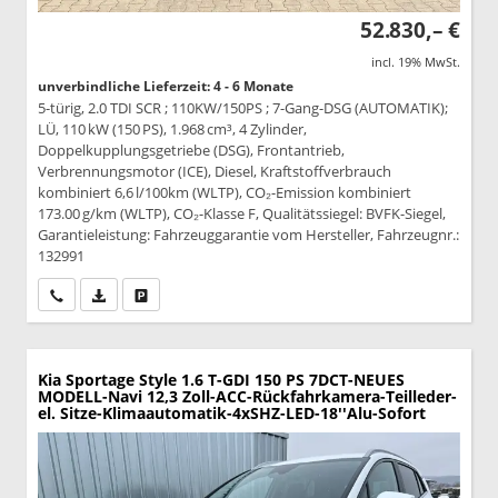
52.830,– €
incl. 19% MwSt.
unverbindliche Lieferzeit: 4 - 6 Monate
5-türig, 2.0 TDI SCR ; 110KW/150PS ; 7-Gang-DSG (AUTOMATIK);
LÜ, 110 kW (150 PS), 1.968 cm³, 4 Zylinder,
Doppelkupplungsgetriebe (DSG), Frontantrieb,
Verbrennungsmotor (ICE), Diesel, Kraftstoffverbrauch
kombiniert 6,6 l/100km (WLTP), CO₂-Emission kombiniert
173.00 g/km (WLTP), CO₂-Klasse F, Qualitätssiegel: BVFK-Siegel,
Garantieleistung: Fahrzeuggarantie vom Hersteller, Fahrzeugnr.:
132991
Wir rufen Sie an
PDF-Datei, Fahrzeugexposé drucken
Drucken, parken oder vergleichen
Kia Sportage
Style 1.6 T-GDI 150 PS 7DCT-NEUES
MODELL-Navi 12,3 Zoll-ACC-Rückfahrkamera-Teilleder-
el. Sitze-Klimaautomatik-4xSHZ-LED-18''Alu-Sofort