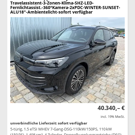
Travelassistent-3-Zonen-Klima-SHZ-LED-
Fernlichtassist.-360°Kamera-2xPDC-WINTER-SUNSET-
ALU18"-Ambientelicht-sofort verfügbar
40.340,– €
incl. 19% MwSt.
unverbindliche Lieferzeit: sofort verfügbar
5-türig, 1.5 eTSI MHEV 7-Gang-DSG-110kW/150PS, 110 kW
(150 PS), 1.498 cm³, 4 Zylinder, Doppelkupplungsgetriebe (DSG),