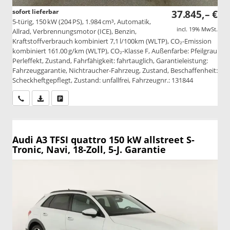
sofort lieferbar
37.845,– €
5-türig, 150 kW (204 PS), 1.984 cm³, Automatik,
incl. 19% MwSt.
Allrad, Verbrennungsmotor (ICE), Benzin,
Kraftstoffverbrauch kombiniert 7,1 l/100km (WLTP), CO₂-Emission
kombiniert 161.00 g/km (WLTP), CO₂-Klasse F, Außenfarbe: Pfeilgrau
Perleffekt, Zustand, Fahrfähigkeit: fahrtauglich, Garantieleistung:
Fahrzeuggarantie, Nichtraucher-Fahrzeug, Zustand, Beschaffenheit:
Scheckheftgepflegt, Zustand: unfallfrei, Fahrzeugnr.: 131844
Wir rufen Sie an
PDF-Datei, Fahrzeugexposé drucken
Drucken, parken oder vergleichen
Audi A3
TFSI quattro 150 kW allstreet S-
Tronic, Navi, 18-Zoll, 5-J. Garantie