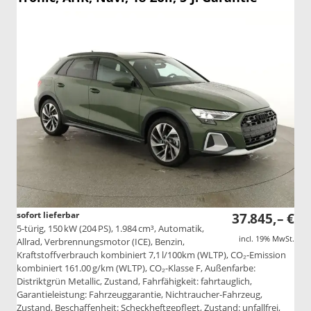
sofort lieferbar
37.845,– €
5-türig, 150 kW (204 PS), 1.984 cm³, Automatik,
incl. 19% MwSt.
Allrad, Verbrennungsmotor (ICE), Benzin,
Kraftstoffverbrauch kombiniert 7,1 l/100km (WLTP), CO₂-Emission
kombiniert 161.00 g/km (WLTP), CO₂-Klasse F, Außenfarbe:
Distriktgrün Metallic, Zustand, Fahrfähigkeit: fahrtauglich,
Garantieleistung: Fahrzeuggarantie, Nichtraucher-Fahrzeug,
Zustand, Beschaffenheit: Scheckheftgepflegt, Zustand: unfallfrei,