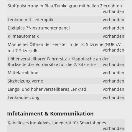
Stoffpolsterung in Blau/Dunkelgrau mit hellen Ziernähten
vorhanden
Lenkrad mit Lederoptik
vorhanden
Digitales 7"-Instrumentenpanel
vorhanden
Klimaautomatik
vorhanden
Manuelles Öffnen der Fenster in der 3. Sitzreihe (NUR i.V.
(NUR
vorhanden
mit 7-Sitzer)
i.V.
Höhenverstellbarer Fahrersitz + Klapptische an der
mit
Rückseite der Vordersitze für die 2. Sitzreihe
vorhanden
7-
Sitzer)
Mittelarmlehne
vorhanden
Sitzheizung vorne
vorhanden
Längs- und höhenverstellbares Lenkrad
vorhanden
Lenkradheizung
vorhanden
Infotainment & Kommunikation
Kabelloses induktives Ladegerät für Smartphones
vorhanden