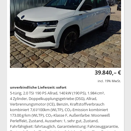
39.840,– €
incl. 19% MwSt.
unverbindliche Lieferzeit: sofort
5-türig, 2.0 TSI 190 PS Allrad, 140 kW (190 PS), 1.984 cm³,
4 Zylinder, Doppelkupplungsgetriebe (DSG), Allrad,
Verbrennungsmotor (ICE), Benzin, Kraftstoffverbrauch
kombiniert 7,6 l/100km (WLTP), CO₂-Emission kombiniert
173.00 g/km (WLTP), CO₂-Klasse F, Außenfarbe: Moonweiß
Perleffekt, Zustand, Aussehen: 1, sehr gut, Zustand,
Fahrfähigkeit: fahrtauglich, Garantieleistung: Fahrzeuggarantie,