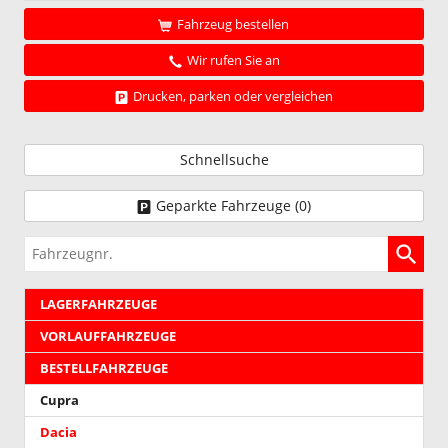
Eco-
G
Fahrzeug bestellen
120
Wir rufen Sie an
Automatik
+
Drucken, parken oder vergleichen
1.8
hybrid
155)
Schnellsuche
Geparkte Fahrzeuge (
0
)
Fahrzeugnr.
LAGERFAHRZEUGE
VORLAUFFAHRZEUGE
BESTELLFAHRZEUGE
Cupra
Dacia