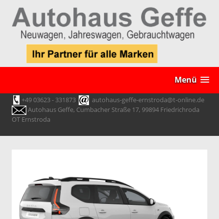
Menü
+49 03623 - 331873
autohaus-geffe-ernstroda@t-online.de
Autohaus Geffe, Cumbacher Straße 17, 99894 Friedrichroda
OT Ernstroda