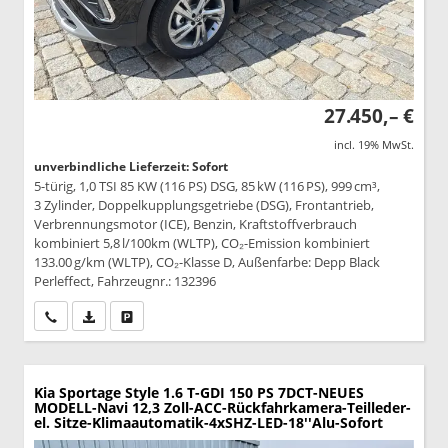
27.450,– €
incl. 19% MwSt.
unverbindliche Lieferzeit: Sofort
5-türig, 1,0 TSI 85 KW (116 PS) DSG, 85 kW (116 PS), 999 cm³,
3 Zylinder, Doppelkupplungsgetriebe (DSG), Frontantrieb,
Verbrennungsmotor (ICE), Benzin, Kraftstoffverbrauch
kombiniert 5,8 l/100km (WLTP), CO₂-Emission kombiniert
133.00 g/km (WLTP), CO₂-Klasse D, Außenfarbe: Depp Black
Perleffect, Fahrzeugnr.: 132396
Wir rufen Sie an
PDF-Datei, Fahrzeugexposé drucken
Drucken, parken oder vergleichen
Kia Sportage
Style 1.6 T-GDI 150 PS 7DCT-NEUES
MODELL-Navi 12,3 Zoll-ACC-Rückfahrkamera-Teilleder-
el. Sitze-Klimaautomatik-4xSHZ-LED-18''Alu-Sofort