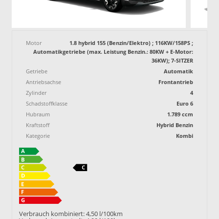
Motor
1.8 hybrid 155 (Benzin/Elektro) ; 116KW/158PS ;
Automatikgetriebe (max. Leistung Benzin.: 80KW + E-Motor:
36KW); 7-SITZER
Getriebe
Automatik
Antriebsachse
Frontantrieb
Zylinder
4
Schadstoffklasse
Euro 6
Hubraum
1.789 ccm
Kraftstoff
Hybrid Benzin
Kategorie
Kombi
Verbrauch kombiniert:
4,50 l/100km