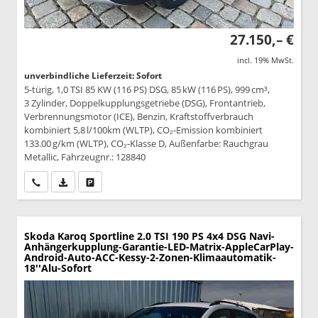
27.150,– €
incl. 19% MwSt.
unverbindliche Lieferzeit: Sofort
5-türig, 1,0 TSI 85 KW (116 PS) DSG, 85 kW (116 PS), 999 cm³,
3 Zylinder, Doppelkupplungsgetriebe (DSG), Frontantrieb,
Verbrennungsmotor (ICE), Benzin, Kraftstoffverbrauch
kombiniert 5,8 l/100km (WLTP), CO₂-Emission kombiniert
133.00 g/km (WLTP), CO₂-Klasse D, Außenfarbe: Rauchgrau
Metallic, Fahrzeugnr.: 128840
Wir rufen Sie an
PDF-Datei, Fahrzeugexposé drucken
Drucken, parken oder vergleichen
Skoda Karoq
Sportline 2.0 TSI 190 PS 4x4 DSG Navi-
Anhängerkupplung-Garantie-LED-Matrix-AppleCarPlay-
Android-Auto-ACC-Kessy-2-Zonen-Klimaautomatik-
18''Alu-Sofort