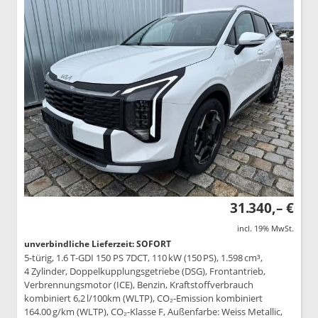
31.340,– €
incl. 19% MwSt.
unverbindliche Lieferzeit: SOFORT
5-türig, 1.6 T-GDI 150 PS 7DCT, 110 kW (150 PS), 1.598 cm³,
4 Zylinder, Doppelkupplungsgetriebe (DSG), Frontantrieb,
Verbrennungsmotor (ICE), Benzin, Kraftstoffverbrauch
kombiniert 6,2 l/100km (WLTP), CO₂-Emission kombiniert
164.00 g/km (WLTP), CO₂-Klasse F, Außenfarbe: Weiss Metallic,