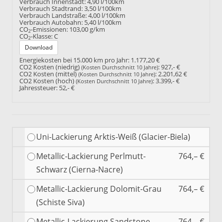
Verbrauch Innenstadt:
4,90 l/100km
Verbrauch Stadtrand:
3,50 l/100km
Verbrauch Landstraße:
4,00 l/100km
Verbrauch Autobahn:
5,40 l/100km
CO
-Emissionen:
103,00 g/km
2
CO
-Klasse:
C
2
Download
Energiekosten bei 15.000 km pro Jahr:
1.177,20 €
CO2 Kosten (niedrig)
:
927,- €
(Kosten Durchschnitt 10 Jahre)
CO2 Kosten (mittel)
:
2.201,62 €
(Kosten Durchschnitt 10 Jahre)
CO2 Kosten (hoch)
:
3.399,- €
(Kosten Durchschnitt 10 Jahre)
Jahressteuer:
52,- €
Uni-Lackierung Arktis-Weiß (Glacier-Biela)
Metallic-Lackierung Perlmutt-
764,– €
Schwarz (Cierna-Nacre)
Metallic-Lackierung Dolomit-Grau
764,– €
(Schiste Siva)
Metallic-Lackierung Sandstone-
764,– €