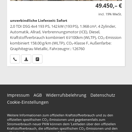
49.450,– €
incl. 19% MwSt.
unverbindliche Lieferzeit: Sofort
2,0 TDI DSG 4x4 193 PS, 142 kW (193 PS), 1.968 cm³, 4 Zylinder,
Automatik, Allrad, Verbrennungsmotor (ICE), Diesel,
Kraftstoffverbrauch kombiniert 6 l/100km (WLTP), CO₂-Emission
kombiniert 158.00 g/km (WLTP), CO₂-Klasse F, Außenfarbe:
Graphitegrau Metallic, Fahrzeugnr.: 126760
Wir rufen Sie an
PDF-Datei, Fahrzeugexposé drucken
Drucken, parken oder vergleichen
Impressum
AGB
Widerrufsbelehrung
Datenschutz
Cookie-Einstellungen
Weitere Informationen zum offiziellen Kraftstoffverbrauch und zu den
offiziellen spezifischen CO
-Emissionen und gegebenenfalls zum
2
Stromverbrauch neuer PKW können dem 'Leitfaden über den offiziellen
Kraftstoffverbrauch, die offiziellen spezifischen CO
-Emissionen und den
2