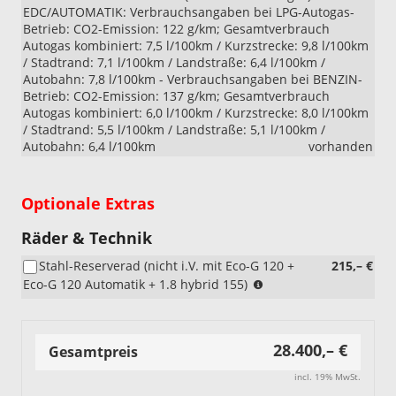
EDC/AUTOMATIK: Verbrauchsangaben bei LPG-Autogas-
Betrieb: CO2-Emission: 122 g/km; Gesamtverbrauch
Autogas kombiniert: 7,5 l/100km / Kurzstrecke: 9,8 l/100km
/ Stadtrand: 7,1 l/100km / Landstraße: 6,4 l/100km /
Autobahn: 7,8 l/100km - Verbrauchsangaben bei BENZIN-
Betrieb: CO2-Emission: 137 g/km; Gesamtverbrauch
Autogas kombiniert: 6,0 l/100km / Kurzstrecke: 8,0 l/100km
/ Stadtrand: 5,5 l/100km / Landstraße: 5,1 l/100km /
Autobahn: 6,4 l/100km
vorhanden
Optionale Extras
Räder & Technik
Stahl-Reserverad (nicht i.V. mit Eco-G 120 +
215,– €
(nicht
Eco-G 120 Automatik + 1.8 hybrid 155)
i.V.
mit
Eco-
28.400,– €
G
Gesamtpreis
120
incl. 19% MwSt.
+