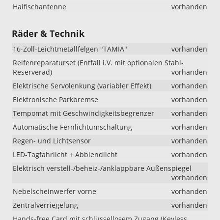
Haifischantenne
vorhanden
Räder & Technik
16-Zoll-Leichtmetallfelgen "TAMIA"
vorhanden
Reifenreparaturset (Entfall i.V. mit optionalen Stahl-
Reserverad)
vorhanden
Elektrische Servolenkung (variabler Effekt)
vorhanden
Elektronische Parkbremse
vorhanden
Tempomat mit Geschwindigkeitsbegrenzer
vorhanden
Automatische Fernlichtumschaltung
vorhanden
Regen- und Lichtsensor
vorhanden
LED-Tagfahrlicht + Abblendlicht
vorhanden
Elektrisch verstell-/beheiz-/anklappbare Außenspiegel
vorhanden
Nebelscheinwerfer vorne
vorhanden
Zentralverriegelung
vorhanden
Hands-free Card mit schlüssellosem Zugang (Keyless