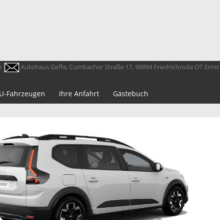
e
Autohaus Geffe, Cumbacher Straße 17, 99894 Friedrichroda OT Erns
 EU-Fahrzeugen
Ihre Anfahrt
Gästebuch