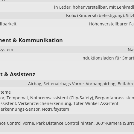
in Leder, höhenverstellbar, mit Lenkra
Isofix (Kindersitzbefestigung), Sit
llbarkeit
Höhenverstellbarer Fa
ment & Kommunikation
system
Na
Induktionsladen für Smar
t & Assistenz
Airbag, Seitenairbags Vorne, Vorhangairbag, Beifahr
steme
r, Tempomat, Notbremsassistent (City-Safety), Berganfahrassisten
ssistent, Verkehrzeichenerkennung, Toter-Winkel-Assistent,
serkennungs-Sensor, Notrufsystem
nce Control vorne, Park Distance Control hinten, 360°-Kamera (Sur