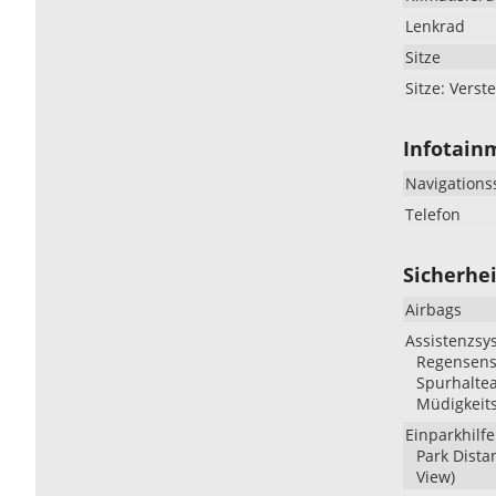
Lenkrad
Sitze
Sitze: Verste
Infotain
Navigations
Telefon
Sicherhei
Airbags
Assistenzsy
Regensenso
Spurhaltea
Müdigkeit
Einparkhilfe
Park Dista
View)