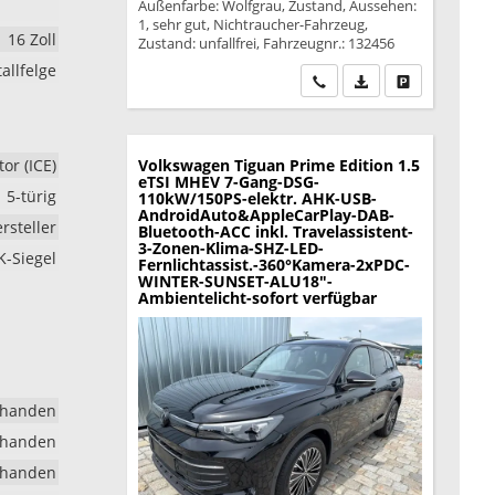
Außenfarbe: Wolfgrau, Zustand, Aussehen:
1, sehr gut, Nichtraucher-Fahrzeug,
16 Zoll
Zustand: unfallfrei, Fahrzeugnr.: 132456
allfelge
Wir rufen Sie an
PDF-Datei, Fahrzeu
Drucken, park
r (ICE)
Volkswagen Tiguan
Prime Edition 1.5
eTSI MHEV 7-Gang-DSG-
5-türig
110kW/150PS-elektr. AHK-USB-
AndroidAuto&AppleCarPlay-DAB-
rsteller
Bluetooth-ACC inkl. Travelassistent-
3-Zonen-Klima-SHZ-LED-
K-Siegel
Fernlichtassist.-360°Kamera-2xPDC-
WINTER-SUNSET-ALU18"-
Ambientelicht-sofort verfügbar
rhanden
rhanden
rhanden