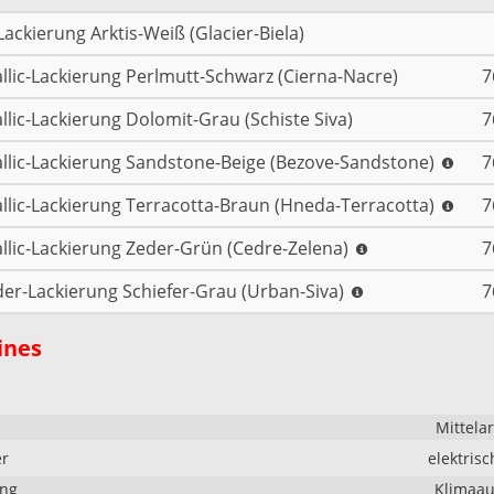
Lackierung Arktis-Weiß (Glacier-Biela)
llic-Lackierung Perlmutt-Schwarz (Cierna-Nacre)
7
llic-Lackierung Dolomit-Grau (Schiste Siva)
7
llic-Lackierung Sandstone-Beige (Bezove-Sandstone)
7
llic-Lackierung Terracotta-Braun (Hneda-Terracotta)
7
llic-Lackierung Zeder-Grün (Cedre-Zelena)
7
er-Lackierung Schiefer-Grau (Urban-Siva)
7
ines
Mittela
er
elektrisc
ung
Klimaau