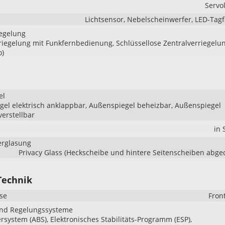
Servo
Lichtsensor, Nebelscheinwerfer, LED-Tagf
iegelung
riegelung mit Funkfernbedienung, Schlüssellose Zentralverriegelu
o)
el
el elektrisch anklappbar, Außenspiegel beheizbar, Außenspiegel
verstellbar
in
erglasung
Privacy Glass (Heckscheibe und hintere Seitenscheiben abge
Technik
se
Fron
und Regelungssysteme
ersystem (ABS), Elektronisches Stabilitäts-Programm (ESP),