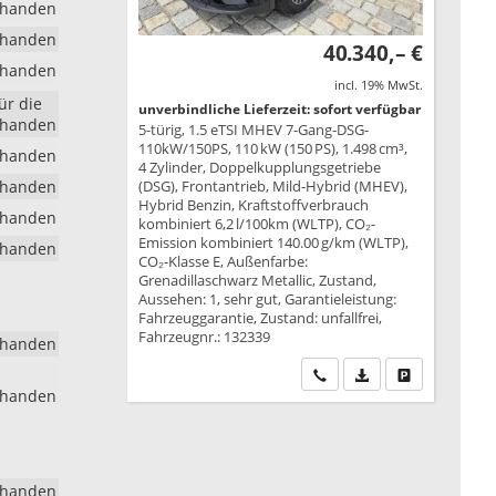
rhanden
rhanden
40.340,– €
rhanden
incl. 19% MwSt.
ür die
unverbindliche Lieferzeit: sofort verfügbar
rhanden
5-türig, 1.5 eTSI MHEV 7-Gang-DSG-
110kW/150PS, 110 kW (150 PS), 1.498 cm³,
)
rhanden
4 Zylinder, Doppelkupplungsgetriebe
rhanden
(DSG), Frontantrieb, Mild-Hybrid (MHEV),
Hybrid Benzin, Kraftstoffverbrauch
rhanden
kombiniert 6,2 l/100km (WLTP), CO₂-
Emission kombiniert 140.00 g/km (WLTP),
rhanden
CO₂-Klasse E, Außenfarbe:
Grenadillaschwarz Metallic, Zustand,
Aussehen: 1, sehr gut, Garantieleistung:
Fahrzeuggarantie, Zustand: unfallfrei,
Fahrzeugnr.: 132339
rhanden
Wir rufen Sie an
PDF-Datei, Fahrzeu
Drucken, park
rhanden
rhanden