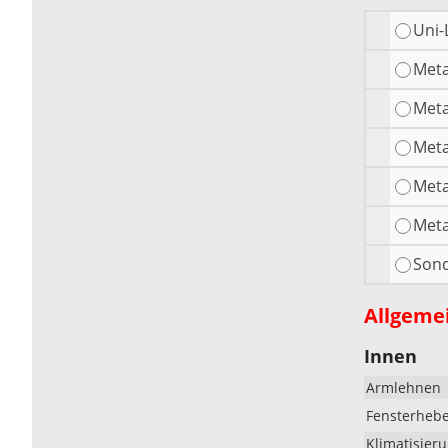
Uni-
Meta
Meta
Meta
Meta
Meta
Sond
Allgeme
Innen
Armlehnen
Fensterheb
Klimatisier