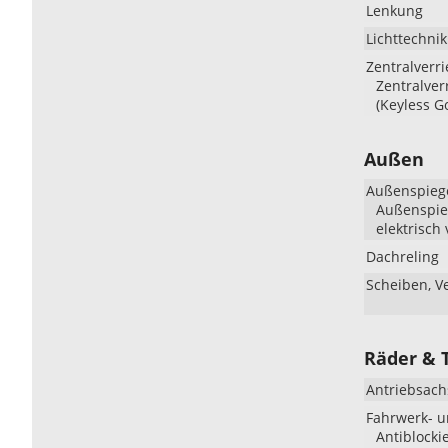
Lenkung
Lichttechnik
Zentralverr
Zentralver
(Keyless G
Außen
Außenspieg
Außenspieg
elektrisch 
Dachreling
Scheiben, V
Räder & 
Antriebsach
Fahrwerk- 
Antiblocki