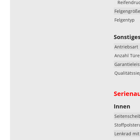
Reifendruc
Felgengröß
Felgentyp
Sonstige
Antriebsart
Anzahl Tür
Garantielei
Qualitätssie
Seriena
Innen
Seitenschei
Stoffpolste
Lenkrad mit