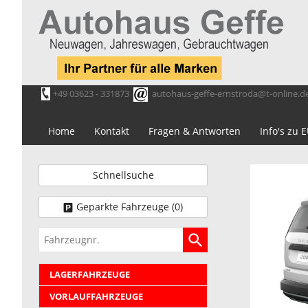
+49 03623 - 331873
autohaus-geffe-ernstroda@t-online.d
Home
Kontakt
Fragen & Antworten
Info's zu
Schnellsuche
Geparkte Fahrzeuge (
0
)
Fahrzeugnr.
LAGERFAHRZEUGE
VORLAUFFAHRZEUGE