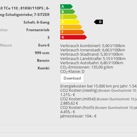
.0 TCe 110 ; 81KW/110PS ; 6-
ng-Schaltgetriebe; 7-SITZER
Schalt. 6-Gang
achse
Frontantrieb
3
fklasse
Euro 6
Verbrauch kombiniert:
5,90 l/100km
Verbrauch Innenstadt:
6,60 l/100km
999 ccm
Verbrauch Stadtrand:
5,30 l/100km
Verbrauch Landstraße:
5,10 l/100km
Benzin
Verbrauch Autobahn:
6,80 l/100km
CO
-Emissionen:
135,00 g/km
Kombi
2
CO
-Klasse:
D
2
Download
Energiekosten bei 15.000 km pro Jahr:
1.54
CO2 Kosten (niedrig)
(Kosten Durchschnitt 10 
1.215,- €
CO2 Kosten (mittel)
(Kosten Durchschnitt 10 J
2.885,62 €
CO2 Kosten (hoch)
(Kosten Durchschnitt 10 Ja
4.455,- €
Jahressteuer:
104,- €