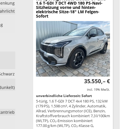
lenkung
1.6 T-GDI 7 DCT 4WD 180 PS-Navi-
Sitzheizung vorne und hinten-
ahrlicht
elektrische Sitze-18" LM Felgen-
Sofort
ng
 Schwarz
35.550,– €
dunkelt)
incl. 19% MwSt.
unverbindliche Lieferzeit: Sofort
5-türig, 1.6 T-GDI 7 DCT 4x4 180 PS, 132 kW
(179 PS), 1.598 cm³, 4 Zylinder, Automatik,
Allrad, Verbrennungsmotor (ICE), Benzin,
tantrieb
Kraftstoffverbrauch kombiniert 7,3 l/100km
(WLTP), CO₂-Emission kombiniert
177.00 g/km (WLTP), CO₂-Klasse G,