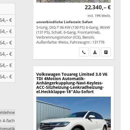
22.340,– €
incl. 19% MwSt.
64,– €
unverbindliche Lieferzeit: Sofort
5-türig, DIG-T 96 KW (130 PS) 6-Gang, 96 kW
64,– €
(131 PS), Schalt. 6-Gang, Frontantrieb,
Verbrennungsmotor (ICE), Benzin,
64,– €
Außenfarbe: Weiss, Fahrzeugnr.: 131776
Wir rufen Sie an
PDF-Datei, Fahrzeu
Drucken, park
64,– €
64,– €
Volkswagen Touareg
Limited 3.0 V6
64,– €
TDI 4Motion Automatik-
Anhängerkupplung-Navi-Keyless-
ACC-Sitzheizung-Lenkradheizung-
el.Heckklappe-18''Alu-Sofort
rmlehne
h 4-fach
tomatik