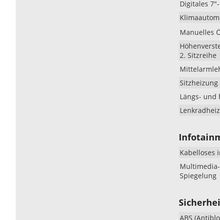
Digitales 7
Klimaautom
Manuelles Öf
Höhenverstel
2. Sitzreihe
Mittelarmle
Sitzheizung
Längs- und 
Lenkradhei
Infotain
Kabelloses 
Multimedia-
Spiegelung
Sicherhei
ABS (Antibl