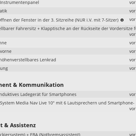
"-Instrumentenpanel
vo
atik
vo
(NUR
vo
fnen der Fenster in der 3. Sitzreihe (NUR i.V. mit 7-Sitzer)
i.V.
lbarer Fahrersitz + Klapptische an der Rückseite der Vordersitze f
mit
vo
7-
Sitzer
hne
vo
 vorne
vo
höhenverstellbares Lenkrad
vo
zung
vo
ment & Kommunikation
induktives Ladegerät für Smartphones
vo
System Media Nav Live 10" mit 6 Lautsprechern und Smartphone-
vo
t & Assistenz
ockiersystem) + EBA (Notbremsassistent)
vo