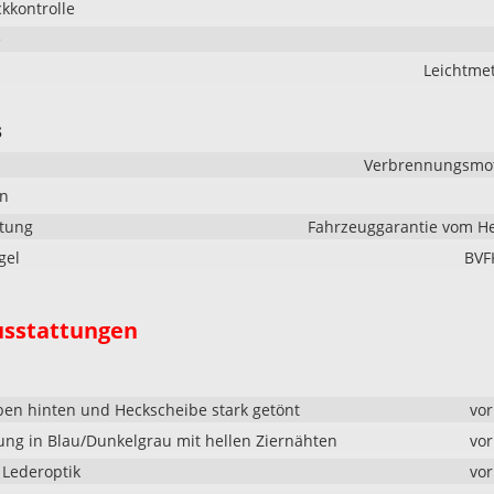
kkontrolle
e
Leichtmet
s
Verbrennungsmoto
en
stung
Fahrzeuggarantie vom He
gel
BVF
usstattungen
ben hinten und Heckscheibe stark getönt
vo
rung in Blau/Dunkelgrau mit hellen Ziernähten
vo
 Lederoptik
vo