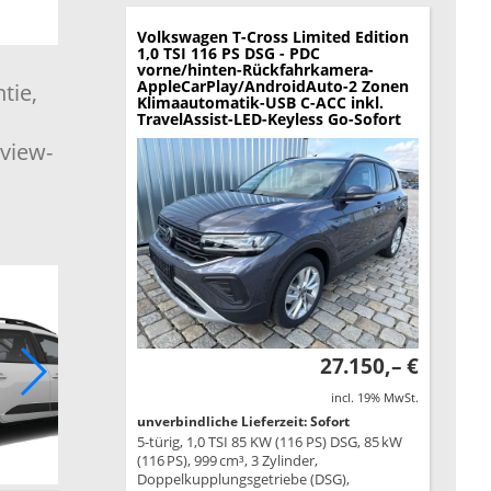
Volkswagen T-Cross
Limited Edition
1,0 TSI 116 PS DSG - PDC
vorne/hinten-Rückfahrkamera-
AppleCarPlay/AndroidAuto-2 Zonen
tie,
Klimaautomatik-USB C-ACC inkl.
TravelAssist-LED-Keyless Go-Sofort
view-
27.150,– €
incl. 19% MwSt.
unverbindliche Lieferzeit: Sofort
5-türig, 1,0 TSI 85 KW (116 PS) DSG, 85 kW
(116 PS), 999 cm³, 3 Zylinder,
Doppelkupplungsgetriebe (DSG),