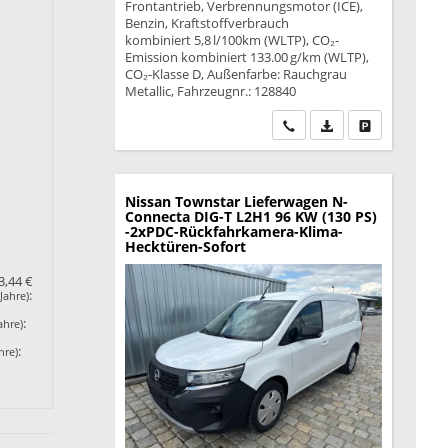
Frontantrieb, Verbrennungsmotor (ICE),
Benzin, Kraftstoffverbrauch
kombiniert 5,8 l/100km (WLTP), CO₂-
Emission kombiniert 133.00 g/km (WLTP),
CO₂-Klasse D, Außenfarbe: Rauchgrau
Metallic, Fahrzeugnr.: 128840
Wir rufen Sie an
PDF-Datei, Fahrzeu
Drucken, park
Nissan Townstar Lieferwagen
N-
Connecta DIG-T L2H1 96 KW (130 PS)
-2xPDC-Rückfahrkamera-Klima-
Hecktüren-Sofort
3,44 €
:
Jahre)
:
ahre)
:
hre)