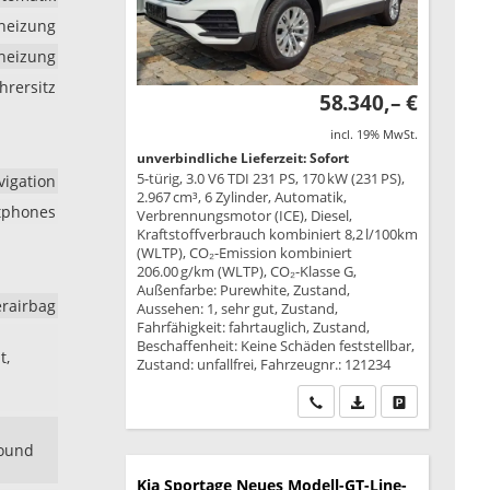
dheizung
zheizung
hrersitz
58.340,– €
incl. 19% MwSt.
unverbindliche Lieferzeit: Sofort
5-türig, 3.0 V6 TDI 231 PS, 170 kW (231 PS),
vigation
2.967 cm³, 6 Zylinder, Automatik,
tphones
Verbrennungsmotor (ICE), Diesel,
Kraftstoffverbrauch kombiniert 8,2 l/100km
(WLTP), CO₂-Emission kombiniert
206.00 g/km (WLTP), CO₂-Klasse G,
Außenfarbe: Purewhite, Zustand,
erairbag
Aussehen: 1, sehr gut, Zustand,
Fahrfähigkeit: fahrtauglich, Zustand,
Beschaffenheit: Keine Schäden feststellbar,
t,
Zustand: unfallfrei, Fahrzeugnr.: 121234
Wir rufen Sie an
PDF-Datei, Fahrzeu
Drucken, park
round
Kia Sportage
Neues Modell-GT-Line-