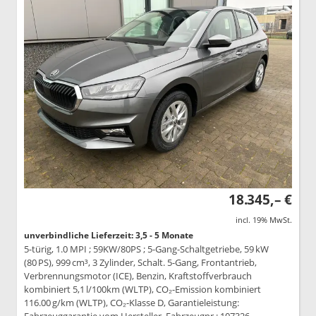
18.345,– €
incl. 19% MwSt.
unverbindliche Lieferzeit: 3,5 - 5 Monate
5-türig, 1.0 MPI ; 59KW/80PS ; 5-Gang-Schaltgetriebe, 59 kW
(80 PS), 999 cm³, 3 Zylinder, Schalt. 5-Gang, Frontantrieb,
Verbrennungsmotor (ICE), Benzin, Kraftstoffverbrauch
kombiniert 5,1 l/100km (WLTP), CO₂-Emission kombiniert
116.00 g/km (WLTP), CO₂-Klasse D, Garantieleistung: