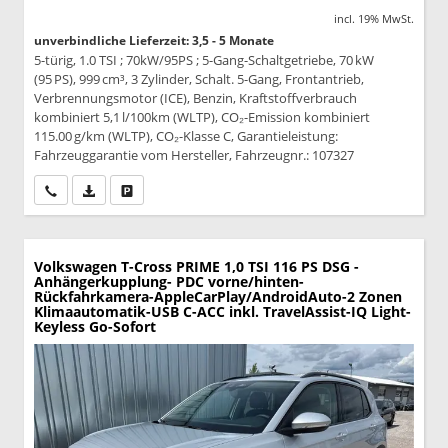
incl. 19% MwSt.
unverbindliche Lieferzeit: 3,5 - 5 Monate
5-türig, 1.0 TSI ; 70kW/95PS ; 5-Gang-Schaltgetriebe, 70 kW
(95 PS), 999 cm³, 3 Zylinder, Schalt. 5-Gang, Frontantrieb,
Verbrennungsmotor (ICE), Benzin, Kraftstoffverbrauch
kombiniert 5,1 l/100km (WLTP), CO₂-Emission kombiniert
115.00 g/km (WLTP), CO₂-Klasse C, Garantieleistung:
Fahrzeuggarantie vom Hersteller, Fahrzeugnr.: 107327
Wir rufen Sie an
PDF-Datei, Fahrzeugexposé drucken
Drucken, parken oder vergleichen
Volkswagen T-Cross
PRIME 1,0 TSI 116 PS DSG -
Anhängerkupplung- PDC vorne/hinten-
Rückfahrkamera-AppleCarPlay/AndroidAuto-2 Zonen
Klimaautomatik-USB C-ACC inkl. TravelAssist-IQ Light-
Keyless Go-Sofort