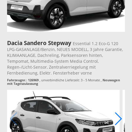
Dacia Sandero Stepway
Essential 1.2 Eco-G 120
LPG-GASANLAGE/Benzin, NEUES MODELL, 3 Jahre Garantie,
KLIMAANLAGE, Dachreling, Parksensoren hinten,
Tempomat, Multimedia-System Media Control,
Regen-/Licht-Sensor, Zentralverriegelung mit
Fernbedienung, Elektr. Fensterheber vorne
Fahrzeugnr.
:
126969
, unverbindliche Lieferzeit: 3 - 5 Monate ,
Neuwagen
mit Tageszulassung