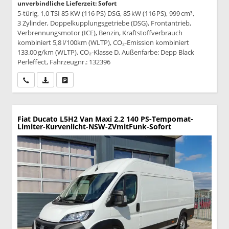
unverbindliche Lieferzeit: Sofort
5-türig, 1,0 TSI 85 KW (116 PS) DSG, 85 kW (116 PS), 999 cm³,
3 Zylinder, Doppelkupplungsgetriebe (DSG), Frontantrieb,
Verbrennungsmotor (ICE), Benzin, Kraftstoffverbrauch
kombiniert 5,8 l/100km (WLTP), CO₂-Emission kombiniert
133.00 g/km (WLTP), CO₂-Klasse D, Außenfarbe: Depp Black
Perleffect, Fahrzeugnr.: 132396
Wir rufen Sie an
PDF-Datei, Fahrzeugexposé drucken
Drucken, parken oder vergleichen
Fiat Ducato
L5H2 Van Maxi 2.2 140 PS-Tempomat-
Limiter-Kurvenlicht-NSW-ZVmitFunk-Sofort