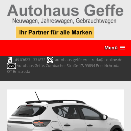
Menü
+49 03623 - 331873
autohaus-geffe-ernstroda@t-online.de
Autohaus Geffe, Cumbacher Straße 17, 99894 Friedrichroda
OT Ernstroda