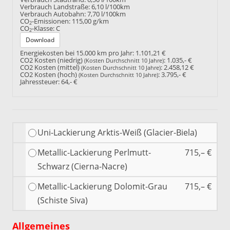
Verbrauch Landstraße:
6,10 l/100km
Verbrauch Autobahn:
7,70 l/100km
CO
-Emissionen:
115,00 g/km
2
CO
-Klasse:
C
2
Download
Energiekosten bei 15.000 km pro Jahr:
1.101,21 €
CO2 Kosten (niedrig)
:
1.035,- €
(Kosten Durchschnitt 10 Jahre)
CO2 Kosten (mittel)
:
2.458,12 €
(Kosten Durchschnitt 10 Jahre)
CO2 Kosten (hoch)
:
3.795,- €
(Kosten Durchschnitt 10 Jahre)
Jahressteuer:
64,- €
Uni-Lackierung Arktis-Weiß (Glacier-Biela)
Metallic-Lackierung Perlmutt-
715,– €
Schwarz (Cierna-Nacre)
Metallic-Lackierung Dolomit-Grau
715,– €
(Schiste Siva)
Allgemeines