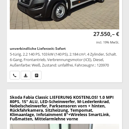
27.550,– €
incl. 19% MwSt.
unverbindliche Lieferzeit: Sofort
5-türig, 2.2 140 PS, 103 kW (140 PS), 2.184 cm³, 4 Zylinder, Schalt.
6-Gang, Frontantrieb, Verbrennungsmotor (ICE), Diesel,
Außenfarbe: Weiß, Zustand: unfallfrei, Fahrzeugnr.: 120970
Wir rufen Sie an
PDF-Datei, Fahrzeugexposé drucken
Drucken, parken oder vergleichen
Skoda Fabia
Classic LIEFERUNG KOSTENLOS! 1.0 MPI
80PS, 15" ALU, LED-Scheinwerfer, M-Lederlenkrad,
Nebelscheinwerfer, Parksensoren vorn + hinten,
Rückfahrkamera, Sitzheizung, Tempomat,
Klimaanlage, Infotainment 8"+Wireless SmartLink,
Fußmatten, Mittelarmlehne vorne