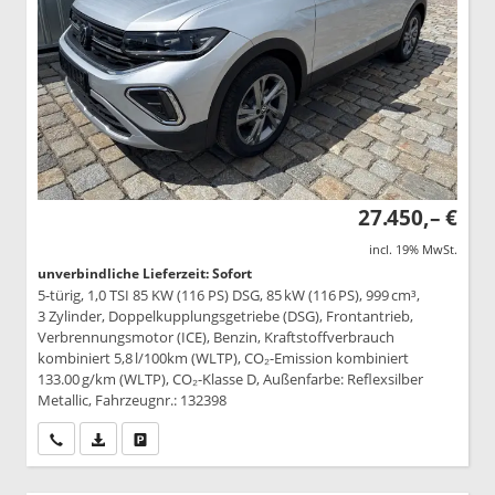
27.450,– €
incl. 19% MwSt.
unverbindliche Lieferzeit: Sofort
5-türig, 1,0 TSI 85 KW (116 PS) DSG, 85 kW (116 PS), 999 cm³,
3 Zylinder, Doppelkupplungsgetriebe (DSG), Frontantrieb,
Verbrennungsmotor (ICE), Benzin, Kraftstoffverbrauch
kombiniert 5,8 l/100km (WLTP), CO₂-Emission kombiniert
133.00 g/km (WLTP), CO₂-Klasse D, Außenfarbe: Reflexsilber
Metallic, Fahrzeugnr.: 132398
Wir rufen Sie an
PDF-Datei, Fahrzeugexposé drucken
Drucken, parken oder vergleichen