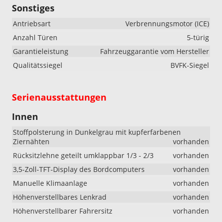
Sonstiges
Antriebsart
Verbrennungsmotor (ICE)
Anzahl Türen
5-türig
Garantieleistung
Fahrzeuggarantie vom Hersteller
Qualitätssiegel
BVFK-Siegel
Serienausstattungen
Innen
Stoffpolsterung in Dunkelgrau mit kupferfarbenen
Ziernähten
vorhanden
Rücksitzlehne geteilt umklappbar 1/3 - 2/3
vorhanden
3,5-Zoll-TFT-Display des Bordcomputers
vorhanden
Manuelle Klimaanlage
vorhanden
Höhenverstellbares Lenkrad
vorhanden
Höhenverstellbarer Fahrersitz
vorhanden