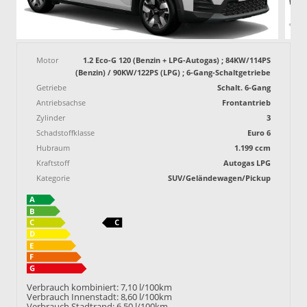
Motor
1.2 Eco-G 120 (Benzin + LPG-Autogas) ; 84KW/114PS
(Benzin) / 90KW/122PS (LPG) ; 6-Gang-Schaltgetriebe
Getriebe
Schalt. 6-Gang
Antriebsachse
Frontantrieb
Zylinder
3
Schadstoffklasse
Euro 6
Hubraum
1.199 ccm
Kraftstoff
Autogas LPG
Kategorie
SUV/Geländewagen/Pickup
Verbrauch kombiniert:
7,10 l/100km
Verbrauch Innenstadt:
8,60 l/100km
Verbrauch Stadtrand:
6,50 l/100km