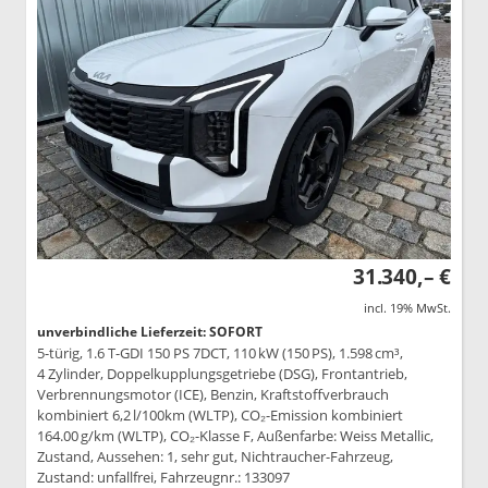
31.340,– €
incl. 19% MwSt.
unverbindliche Lieferzeit: SOFORT
5-türig, 1.6 T-GDI 150 PS 7DCT, 110 kW (150 PS), 1.598 cm³,
4 Zylinder, Doppelkupplungsgetriebe (DSG), Frontantrieb,
Verbrennungsmotor (ICE), Benzin, Kraftstoffverbrauch
kombiniert 6,2 l/100km (WLTP), CO₂-Emission kombiniert
164.00 g/km (WLTP), CO₂-Klasse F, Außenfarbe: Weiss Metallic,
Zustand, Aussehen: 1, sehr gut, Nichtraucher-Fahrzeug,
Zustand: unfallfrei, Fahrzeugnr.: 133097