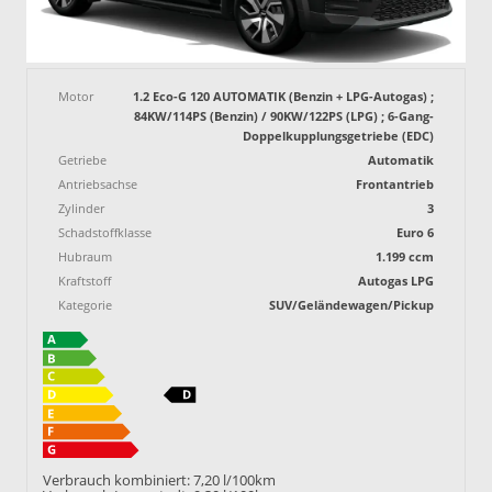
Motor
1.2 Eco-G 120 AUTOMATIK (Benzin + LPG-Autogas) ;
84KW/114PS (Benzin) / 90KW/122PS (LPG) ; 6-Gang-
Doppelkupplungsgetriebe (EDC)
Getriebe
Automatik
Antriebsachse
Frontantrieb
Zylinder
3
Schadstoffklasse
Euro 6
Hubraum
1.199 ccm
Kraftstoff
Autogas LPG
Kategorie
SUV/Geländewagen/Pickup
Verbrauch kombiniert:
7,20 l/100km