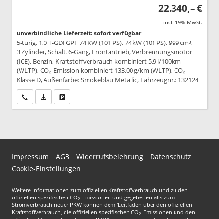
22.340,– €
incl. 19% MwSt.
unverbindliche Lieferzeit: sofort verfügbar
5-türig, 1,0 T-GDI GPF 74 KW (101 PS), 74 kW (101 PS), 999 cm³,
3 Zylinder, Schalt. 6-Gang, Frontantrieb, Verbrennungsmotor
(ICE), Benzin, Kraftstoffverbrauch kombiniert 5,9 l/100km
(WLTP), CO₂-Emission kombiniert 133.00 g/km (WLTP), CO₂-
Klasse D, Außenfarbe: Smokeblau Metallic, Fahrzeugnr.: 132124
Wir rufen Sie an
PDF-Datei, Fahrzeugexposé drucken
Drucken, parken oder vergleichen
Impressum
AGB
Widerrufsbelehrung
Datenschutz
Cookie-Einstellungen
Weitere Informationen zum offiziellen Kraftstoffverbrauch und zu den
offiziellen spezifischen CO
-Emissionen und gegebenenfalls zum
2
Stromverbrauch neuer PKW können dem 'Leitfaden über den offiziellen
Kraftstoffverbrauch, die offiziellen spezifischen CO
-Emissionen und den
2