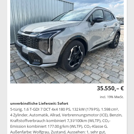
35.550,– €
incl. 19% MwSt.
unverbindliche Lieferzeit: Sofort
5-türig, 1.6 T-GDI 7 DCT 4x4 180 PS, 132 kW (179 PS), 1.598 cm³,
4 Zylinder, Automatik, Allrad, Verbrennungsmotor (ICE), Benzin,
Kraftstoffverbrauch kombiniert 7,3 l/100km (WLTP), CO₂-
Emission kombiniert 177.00 g/km (WLTP), CO₂-Klasse G,
Außenfarbe: Wolfgrau, Zustand, Aussehen: 1, sehr gut,