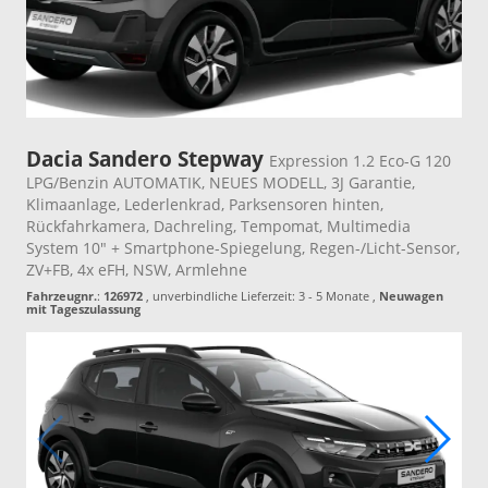
Dacia Sandero Stepway
Expression 1.2 Eco-G 120
LPG/Benzin AUTOMATIK, NEUES MODELL, 3J Garantie,
Klimaanlage, Lederlenkrad, Parksensoren hinten,
Rückfahrkamera, Dachreling, Tempomat, Multimedia
System 10" + Smartphone-Spiegelung, Regen-/Licht-Sensor,
ZV+FB, 4x eFH, NSW, Armlehne
Fahrzeugnr.
:
126972
, unverbindliche Lieferzeit: 3 - 5 Monate ,
Neuwagen
mit Tageszulassung