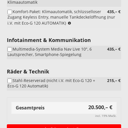
Klimaautomatik
Komfort-Paket: Klimaautomatik, schlüsselloser
435,– €
Zugang Keyless Entry, manuelle Tankdeckelöffnung (nur
(nur
i.V. mit Eco-G 120 AUTOMATIK)
i.V.
mit
Eco-
Infotainment & Kommunikation
G
Multimedia-System Media Nav Live 10", 6
435,– €
120
Lautsprecher, Smartphone-Spiegelung
AUTOMATIK)
(nicht
i.V.
Räder & Technik
mit
Thermo-
Stahl-Reserverad (nicht i.V. mit Eco-G 120 +
215,– €
Paket)
Eco-G 120 Automatik)
20.500,– €
Gesamtpreis
incl. 19% MwSt.