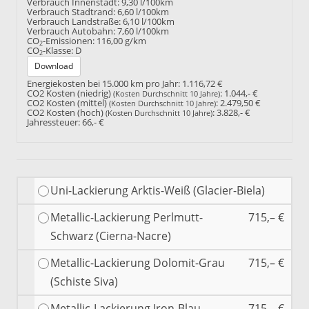
Verbrauch Innenstadt:
9,30 l/100km
Verbrauch Stadtrand:
6,60 l/100km
Verbrauch Landstraße:
6,10 l/100km
Verbrauch Autobahn:
7,60 l/100km
CO
-Emissionen:
116,00 g/km
2
CO
-Klasse:
D
2
Download
Energiekosten bei 15.000 km pro Jahr:
1.116,72 €
CO2 Kosten (niedrig)
:
1.044,- €
(Kosten Durchschnitt 10 Jahre)
CO2 Kosten (mittel)
:
2.479,50 €
(Kosten Durchschnitt 10 Jahre)
CO2 Kosten (hoch)
:
3.828,- €
(Kosten Durchschnitt 10 Jahre)
Jahressteuer:
66,- €
Uni-Lackierung Arktis-Weiß (Glacier-Biela)
Metallic-Lackierung Perlmutt-
715,– €
Schwarz (Cierna-Nacre)
Metallic-Lackierung Dolomit-Grau
715,– €
(Schiste Siva)
Metallic-Lackierung Iron-Blau
715,– €