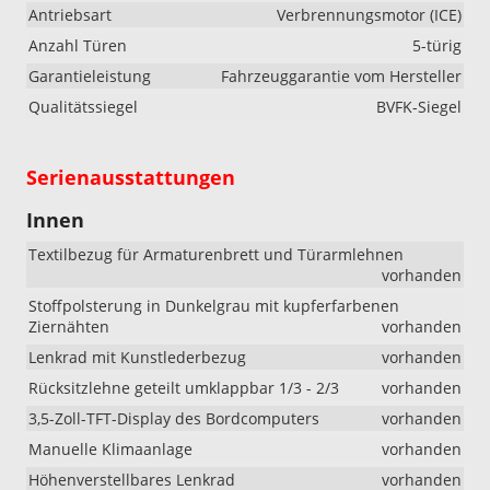
Antriebsart
Verbrennungsmotor (ICE)
Anzahl Türen
5-türig
Garantieleistung
Fahrzeuggarantie vom Hersteller
Qualitätssiegel
BVFK-Siegel
Serienausstattungen
Innen
Textilbezug für Armaturenbrett und Türarmlehnen
vorhanden
Stoffpolsterung in Dunkelgrau mit kupferfarbenen
Ziernähten
vorhanden
Lenkrad mit Kunstlederbezug
vorhanden
Rücksitzlehne geteilt umklappbar 1/3 - 2/3
vorhanden
3,5-Zoll-TFT-Display des Bordcomputers
vorhanden
Manuelle Klimaanlage
vorhanden
Höhenverstellbares Lenkrad
vorhanden