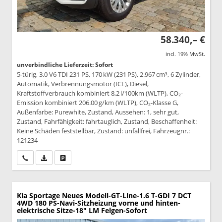
58.340,– €
incl. 19% MwSt.
unverbindliche Lieferzeit: Sofort
5-türig, 3.0 V6 TDI 231 PS, 170 kW (231 PS), 2.967 cm³, 6 Zylinder,
Automatik, Verbrennungsmotor (ICE), Diesel,
Kraftstoffverbrauch kombiniert 8,2 l/100km (WLTP), CO₂-
Emission kombiniert 206.00 g/km (WLTP), CO₂-Klasse G,
Außenfarbe: Purewhite, Zustand, Aussehen: 1, sehr gut,
Zustand, Fahrfähigkeit: fahrtauglich, Zustand, Beschaffenheit:
Keine Schäden feststellbar, Zustand: unfallfrei, Fahrzeugnr.:
121234
Wir rufen Sie an
PDF-Datei, Fahrzeugexposé drucken
Drucken, parken oder vergleichen
Kia Sportage
Neues Modell-GT-Line-1.6 T-GDI 7 DCT
4WD 180 PS-Navi-Sitzheizung vorne und hinten-
elektrische Sitze-18" LM Felgen-Sofort