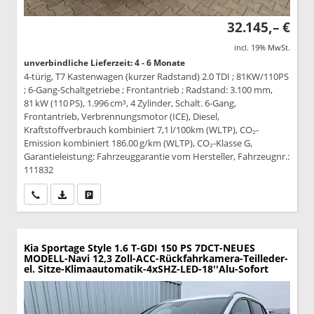
32.145,– €
incl. 19% MwSt.
unverbindliche Lieferzeit: 4 - 6 Monate
4-türig, T7 Kastenwagen (kurzer Radstand) 2.0 TDI ; 81KW/110PS
; 6-Gang-Schaltgetriebe ; Frontantrieb ; Radstand: 3.100 mm,
81 kW (110 PS), 1.996 cm³, 4 Zylinder, Schalt. 6-Gang,
Frontantrieb, Verbrennungsmotor (ICE), Diesel,
Kraftstoffverbrauch kombiniert 7,1 l/100km (WLTP), CO₂-
Emission kombiniert 186.00 g/km (WLTP), CO₂-Klasse G,
Garantieleistung: Fahrzeuggarantie vom Hersteller, Fahrzeugnr.:
111832
Wir rufen Sie an
PDF-Datei, Fahrzeugexposé drucken
Drucken, parken oder vergleichen
Kia Sportage
Style 1.6 T-GDI 150 PS 7DCT-NEUES
MODELL-Navi 12,3 Zoll-ACC-Rückfahrkamera-Teilleder-
el. Sitze-Klimaautomatik-4xSHZ-LED-18''Alu-Sofort