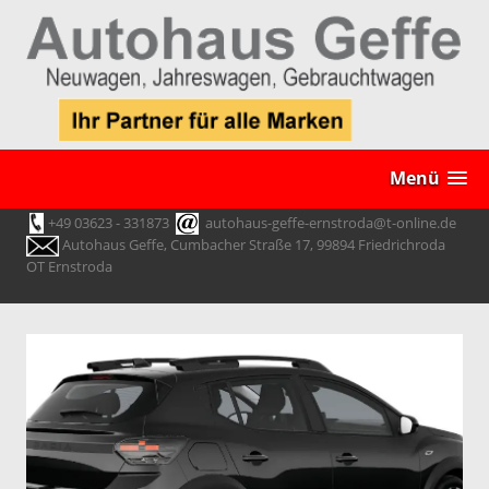
Menü
+49 03623 - 331873
autohaus-geffe-ernstroda@t-online.de
Autohaus Geffe, Cumbacher Straße 17, 99894 Friedrichroda
OT Ernstroda