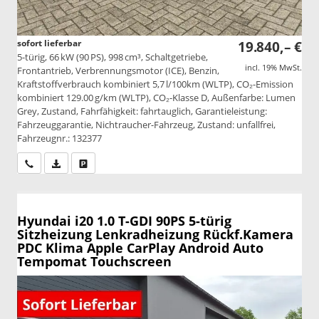
sofort lieferbar
19.840,– €
5-türig, 66 kW (90 PS), 998 cm³, Schaltgetriebe,
incl. 19% MwSt.
Frontantrieb, Verbrennungsmotor (ICE), Benzin,
Kraftstoffverbrauch kombiniert 5,7 l/100km (WLTP), CO₂-Emission
kombiniert 129.00 g/km (WLTP), CO₂-Klasse D, Außenfarbe: Lumen
Grey, Zustand, Fahrfähigkeit: fahrtauglich, Garantieleistung:
Fahrzeuggarantie, Nichtraucher-Fahrzeug, Zustand: unfallfrei,
Fahrzeugnr.: 132377
Wir rufen Sie an
PDF-Datei, Fahrzeugexposé drucken
Drucken, parken oder vergleichen
Hyundai i20
1.0 T-GDI 90PS 5-türig
Sitzheizung Lenkradheizung Rückf.Kamera
PDC Klima Apple CarPlay Android Auto
Tempomat Touchscreen