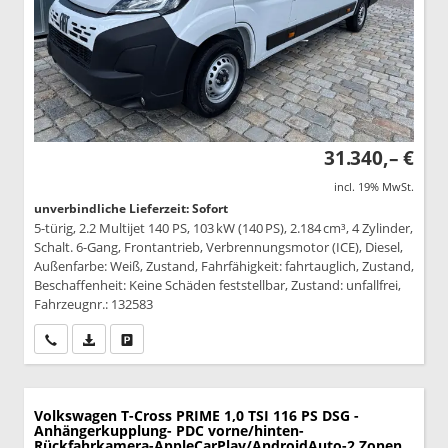
31.340,– €
incl. 19% MwSt.
unverbindliche Lieferzeit: Sofort
5-türig, 2.2 Multijet 140 PS, 103 kW (140 PS), 2.184 cm³, 4 Zylinder,
Schalt. 6-Gang, Frontantrieb, Verbrennungsmotor (ICE), Diesel,
Außenfarbe: Weiß, Zustand, Fahrfähigkeit: fahrtauglich, Zustand,
Beschaffenheit: Keine Schäden feststellbar, Zustand: unfallfrei,
Fahrzeugnr.: 132583
Wir rufen Sie an
PDF-Datei, Fahrzeugexposé drucken
Drucken, parken oder vergleichen
Volkswagen T-Cross
PRIME 1,0 TSI 116 PS DSG -
Anhängerkupplung- PDC vorne/hinten-
Rückfahrkamera-AppleCarPlay/AndroidAuto-2 Zonen