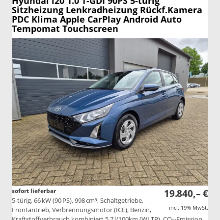
Hyundai i20
1.0 T-GDI 90PS 5-türig
Sitzheizung Lenkradheizung Rückf.Kamera
PDC Klima Apple CarPlay Android Auto
Tempomat Touchscreen
sofort lieferbar
19.840,– €
5-türig, 66 kW (90 PS), 998 cm³, Schaltgetriebe,
incl. 19% MwSt.
Frontantrieb, Verbrennungsmotor (ICE), Benzin,
Kraftstoffverbrauch kombiniert 5,7 l/100km (WLTP), CO₂-Emission