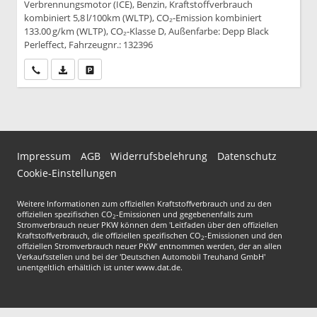
Verbrennungsmotor (ICE), Benzin, Kraftstoffverbrauch
kombiniert 5,8 l/100km (WLTP), CO₂-Emission kombiniert
133.00 g/km (WLTP), CO₂-Klasse D, Außenfarbe: Depp Black
Perleffect, Fahrzeugnr.: 132396
Wir rufen Sie an
PDF-Datei, Fahrzeugexposé drucken
Drucken, parken oder vergleichen
Impressum
AGB
Widerrufsbelehrung
Datenschutz
Cookie-Einstellungen
Weitere Informationen zum offiziellen Kraftstoffverbrauch und zu den
offiziellen spezifischen CO
-Emissionen und gegebenenfalls zum
2
Stromverbrauch neuer PKW können dem 'Leitfaden über den offiziellen
Kraftstoffverbrauch, die offiziellen spezifischen CO
-Emissionen und den
2
offiziellen Stromverbrauch neuer PKW' entnommen werden, der an allen
Verkaufsstellen und bei der 'Deutschen Automobil Treuhand GmbH'
unentgeltlich erhältlich ist unter www.dat.de.