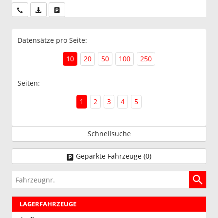
Wir rufen Sie an
PDF-Datei, Fahrzeugexposé drucken
Drucken, parken oder vergleichen
Datensätze pro Seite:
10
20
50
100
250
Seiten:
1
2
3
4
5
Schnellsuche
Geparkte Fahrzeuge (
0
)
Fahrzeugnr.
LAGERFAHRZEUGE