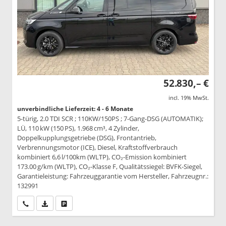
52.830,– €
incl. 19% MwSt.
unverbindliche Lieferzeit: 4 - 6 Monate
5-türig, 2.0 TDI SCR ; 110KW/150PS ; 7-Gang-DSG (AUTOMATIK);
LÜ, 110 kW (150 PS), 1.968 cm³, 4 Zylinder,
Doppelkupplungsgetriebe (DSG), Frontantrieb,
Verbrennungsmotor (ICE), Diesel, Kraftstoffverbrauch
kombiniert 6,6 l/100km (WLTP), CO₂-Emission kombiniert
173.00 g/km (WLTP), CO₂-Klasse F, Qualitätssiegel: BVFK-Siegel,
Garantieleistung: Fahrzeuggarantie vom Hersteller, Fahrzeugnr.:
132991
Wir rufen Sie an
PDF-Datei, Fahrzeugexposé drucken
Drucken, parken oder vergleichen