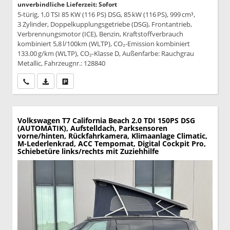
unverbindliche Lieferzeit: Sofort
5-türig, 1,0 TSI 85 KW (116 PS) DSG, 85 kW (116 PS), 999 cm³,
3 Zylinder, Doppelkupplungsgetriebe (DSG), Frontantrieb,
Verbrennungsmotor (ICE), Benzin, Kraftstoffverbrauch
kombiniert 5,8 l/100km (WLTP), CO₂-Emission kombiniert
133.00 g/km (WLTP), CO₂-Klasse D, Außenfarbe: Rauchgrau
Metallic, Fahrzeugnr.: 128840
Wir rufen Sie an
PDF-Datei, Fahrzeugexposé drucken
Drucken, parken oder vergleichen
Volkswagen T7 California
Beach 2.0 TDI 150PS DSG
(AUTOMATIK), Aufstelldach, Parksensoren
vorne/hinten, Rückfahrkamera, Klimaanlage Climatic,
M-Lederlenkrad, ACC Tempomat, Digital Cockpit Pro,
Schiebetüre links/rechts mit Zuziehhilfe