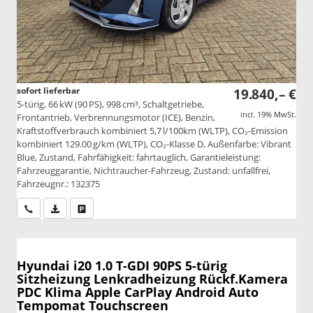
sofort lieferbar
19.840,– €
5-türig, 66 kW (90 PS), 998 cm³, Schaltgetriebe,
incl. 19% MwSt.
Frontantrieb, Verbrennungsmotor (ICE), Benzin,
Kraftstoffverbrauch kombiniert 5,7 l/100km (WLTP), CO₂-Emission
kombiniert 129.00 g/km (WLTP), CO₂-Klasse D, Außenfarbe: Vibrant
Blue, Zustand, Fahrfähigkeit: fahrtauglich, Garantieleistung:
Fahrzeuggarantie, Nichtraucher-Fahrzeug, Zustand: unfallfrei,
Fahrzeugnr.: 132375
Wir rufen Sie an
PDF-Datei, Fahrzeugexposé drucken
Drucken, parken oder vergleichen
Hyundai i20
1.0 T-GDI 90PS 5-türig
Sitzheizung Lenkradheizung Rückf.Kamera
PDC Klima Apple CarPlay Android Auto
Tempomat Touchscreen