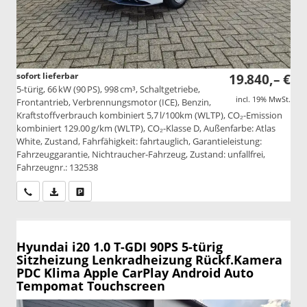
sofort lieferbar
19.840,– €
5-türig, 66 kW (90 PS), 998 cm³, Schaltgetriebe,
incl. 19% MwSt.
Frontantrieb, Verbrennungsmotor (ICE), Benzin,
Kraftstoffverbrauch kombiniert 5,7 l/100km (WLTP), CO₂-Emission
kombiniert 129.00 g/km (WLTP), CO₂-Klasse D, Außenfarbe: Atlas
White, Zustand, Fahrfähigkeit: fahrtauglich, Garantieleistung:
Fahrzeuggarantie, Nichtraucher-Fahrzeug, Zustand: unfallfrei,
Fahrzeugnr.: 132538
Wir rufen Sie an
PDF-Datei, Fahrzeugexposé drucken
Drucken, parken oder vergleichen
Hyundai i20
1.0 T-GDI 90PS 5-türig
Sitzheizung Lenkradheizung Rückf.Kamera
PDC Klima Apple CarPlay Android Auto
Tempomat Touchscreen