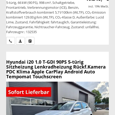
5-türig, 66 kW (90 PS), 998 cm³, Schaltgetriebe,
incl. 19% MwSt.
Frontantrieb, Verbrennungsmotor (ICE), Benzin,
Kraftstoffverbrauch kombiniert 5,7 l/100km (WLTP), CO₂-Emission
kombiniert 129.00 g/km (WLTP), CO₂-Klasse D, Außenfarbe: Lucid
Lime, Zustand, Fahrfähigkeit: fahrtauglich, Garantieleistung:
Fahrzeuggarantie, Nichtraucher-Fahrzeug, Zustand: unfallfrei,
Fahrzeugnr.: 132535
Wir rufen Sie an
PDF-Datei, Fahrzeugexposé drucken
Drucken, parken oder vergleichen
Hyundai i20
1.0 T-GDI 90PS 5-türig
Sitzheizung Lenkradheizung Rückf.Kamera
PDC Klima Apple CarPlay Android Auto
Tempomat Touchscreen