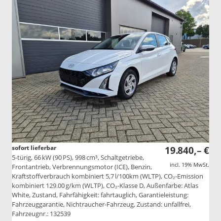
sofort lieferbar
19.840,– €
5-türig, 66 kW (90 PS), 998 cm³, Schaltgetriebe,
incl. 19% MwSt.
Frontantrieb, Verbrennungsmotor (ICE), Benzin,
Kraftstoffverbrauch kombiniert 5,7 l/100km (WLTP), CO₂-Emission
kombiniert 129.00 g/km (WLTP), CO₂-Klasse D, Außenfarbe: Atlas
White, Zustand, Fahrfähigkeit: fahrtauglich, Garantieleistung:
Fahrzeuggarantie, Nichtraucher-Fahrzeug, Zustand: unfallfrei,
Fahrzeugnr.: 132539