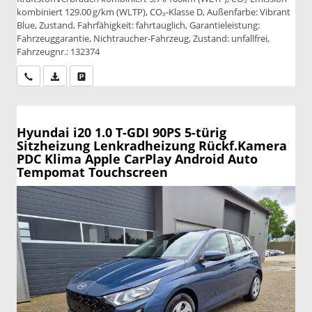
kombiniert 129.00 g/km (WLTP), CO₂-Klasse D, Außenfarbe: Vibrant
Blue, Zustand, Fahrfähigkeit: fahrtauglich, Garantieleistung:
Fahrzeuggarantie, Nichtraucher-Fahrzeug, Zustand: unfallfrei,
Fahrzeugnr.: 132374
Wir rufen Sie an
PDF-Datei, Fahrzeugexposé drucken
Drucken, parken oder vergleichen
Hyundai i20
1.0 T-GDI 90PS 5-türig
Sitzheizung Lenkradheizung Rückf.Kamera
PDC Klima Apple CarPlay Android Auto
Tempomat Touchscreen