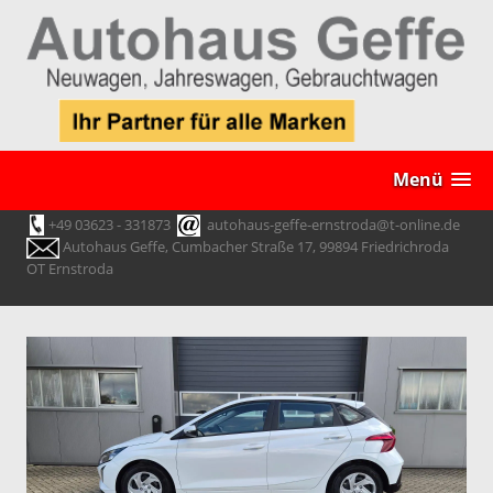
Menü
+49 03623 - 331873
autohaus-geffe-ernstroda@t-online.de
Autohaus Geffe, Cumbacher Straße 17, 99894 Friedrichroda
OT Ernstroda