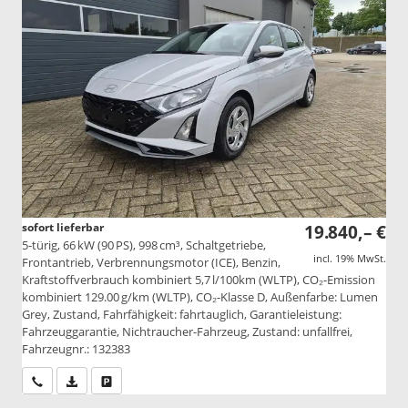
sofort lieferbar
19.840,– €
5-türig, 66 kW (90 PS), 998 cm³, Schaltgetriebe,
incl. 19% MwSt.
Frontantrieb, Verbrennungsmotor (ICE), Benzin,
Kraftstoffverbrauch kombiniert 5,7 l/100km (WLTP), CO₂-Emission
kombiniert 129.00 g/km (WLTP), CO₂-Klasse D, Außenfarbe: Lumen
Grey, Zustand, Fahrfähigkeit: fahrtauglich, Garantieleistung:
Fahrzeuggarantie, Nichtraucher-Fahrzeug, Zustand: unfallfrei,
Fahrzeugnr.: 132383
Wir rufen Sie an
PDF-Datei, Fahrzeugexposé drucken
Drucken, parken oder vergleichen