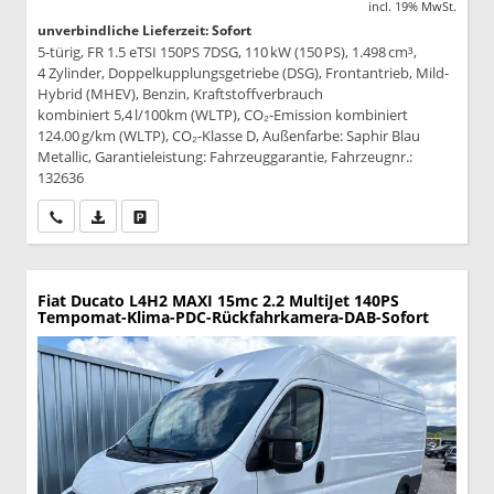
incl. 19% MwSt.
unverbindliche Lieferzeit: Sofort
5-türig, FR 1.5 eTSI 150PS 7DSG, 110 kW (150 PS), 1.498 cm³,
4 Zylinder, Doppelkupplungsgetriebe (DSG), Frontantrieb, Mild-
Hybrid (MHEV), Benzin, Kraftstoffverbrauch
kombiniert 5,4 l/100km (WLTP), CO₂-Emission kombiniert
124.00 g/km (WLTP), CO₂-Klasse D, Außenfarbe: Saphir Blau
Metallic, Garantieleistung: Fahrzeuggarantie, Fahrzeugnr.:
132636
Wir rufen Sie an
PDF-Datei, Fahrzeugexposé drucken
Drucken, parken oder vergleichen
Fiat Ducato
L4H2 MAXI 15mc 2.2 MultiJet 140PS
Tempomat-Klima-PDC-Rückfahrkamera-DAB-Sofort