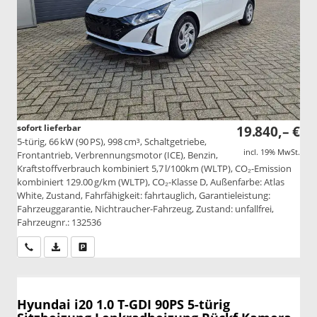
sofort lieferbar
19.840,– €
5-türig, 66 kW (90 PS), 998 cm³, Schaltgetriebe,
incl. 19% MwSt.
Frontantrieb, Verbrennungsmotor (ICE), Benzin,
Kraftstoffverbrauch kombiniert 5,7 l/100km (WLTP), CO₂-Emission
kombiniert 129.00 g/km (WLTP), CO₂-Klasse D, Außenfarbe: Atlas
White, Zustand, Fahrfähigkeit: fahrtauglich, Garantieleistung:
Fahrzeuggarantie, Nichtraucher-Fahrzeug, Zustand: unfallfrei,
Fahrzeugnr.: 132536
Wir rufen Sie an
PDF-Datei, Fahrzeugexposé drucken
Drucken, parken oder vergleichen
Hyundai i20
1.0 T-GDI 90PS 5-türig