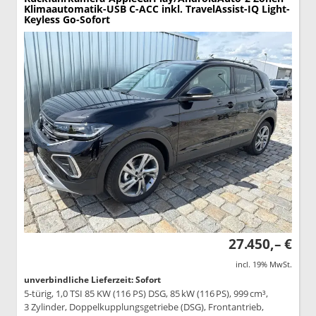
Klimaautomatik-USB C-ACC inkl. TravelAssist-IQ Light-
Keyless Go-Sofort
27.450,– €
incl. 19% MwSt.
unverbindliche Lieferzeit: Sofort
5-türig, 1,0 TSI 85 KW (116 PS) DSG, 85 kW (116 PS), 999 cm³,
3 Zylinder, Doppelkupplungsgetriebe (DSG), Frontantrieb,