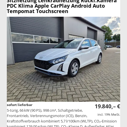
Sitzheizung Lenkradheizung Rückf.Kamera
PDC Klima Apple CarPlay Android Auto
Tempomat Touchscreen
sofort lieferbar
19.840,– €
5-türig, 66 kW (90 PS), 998 cm³, Schaltgetriebe,
incl. 19% MwSt.
Frontantrieb, Verbrennungsmotor (ICE), Benzin,
Kraftstoffverbrauch kombiniert 5,7 l/100km (WLTP), CO₂-Emission
kombiniert 129.00 g/km (WLTP), CO₂-Klasse D, Außenfarbe: Atlas