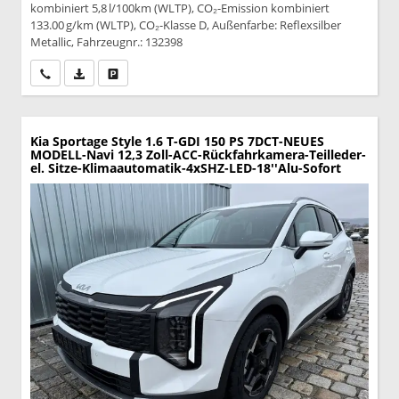
kombiniert 5,8 l/100km (WLTP), CO₂-Emission kombiniert
133.00 g/km (WLTP), CO₂-Klasse D, Außenfarbe: Reflexsilber
Metallic, Fahrzeugnr.: 132398
Wir rufen Sie an
PDF-Datei, Fahrzeugexposé drucken
Drucken, parken oder vergleichen
Kia Sportage
Style 1.6 T-GDI 150 PS 7DCT-NEUES
MODELL-Navi 12,3 Zoll-ACC-Rückfahrkamera-Teilleder-
el. Sitze-Klimaautomatik-4xSHZ-LED-18''Alu-Sofort