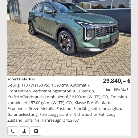
sofort lieferbar
29.840,– €
5-türig, 110 kW (150 PS), 1.598 cm³, Automatik,
incl. 19% MwSt.
Frontantrieb, Verbrennungsmotor (ICE), Benzin,
Kraftstoffverbrauch kombiniert 6,2 l/100km (WLTP), CO₂-Emission
kombiniert 157.00 g/km (WLTP), CO₂-Klasse F, Außenfarbe:
Experience Green Metallic, Zustand, Fahrfähigkeit: fahrtauglich,
Garantieleistung: Fahrzeuggarantie, Nichtraucher-Fahrzeug,
Zustand: unfallfrei, Fahrzeugnr.: 132757
Wir rufen Sie an
PDF-Datei, Fahrzeugexposé drucken
Drucken, parken oder vergleichen