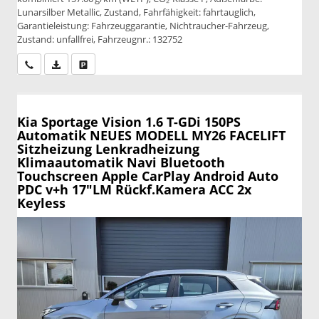
Lunarsilber Metallic, Zustand, Fahrfähigkeit: fahrtauglich,
Garantieleistung: Fahrzeuggarantie, Nichtraucher-Fahrzeug,
Zustand: unfallfrei, Fahrzeugnr.: 132752
Wir rufen Sie an
PDF-Datei, Fahrzeugexposé drucken
Drucken, parken oder vergleichen
Kia Sportage
Vision 1.6 T-GDi 150PS
Automatik NEUES MODELL MY26 FACELIFT
Sitzheizung Lenkradheizung
Klimaautomatik Navi Bluetooth
Touchscreen Apple CarPlay Android Auto
PDC v+h 17"LM Rückf.Kamera ACC 2x
Keyless