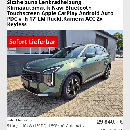
Sitzheizung Lenkradheizung
Klimaautomatik Navi Bluetooth
Touchscreen Apple CarPlay Android Auto
PDC v+h 17"LM Rückf.Kamera ACC 2x
Keyless
sofort lieferbar
29.840,– €
5-türig, 110 kW (150 PS), 1.598 cm³, Automatik,
incl. 19% MwSt.