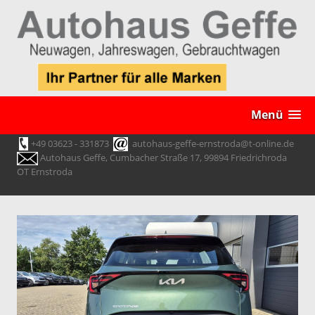
Menü
+49 03623 - 331873
autohaus-geffe-ernstroda@t-online.de
Autohaus Geffe, Cumbacher Straße 17, 99894 Friedrichroda
OT Ernstroda