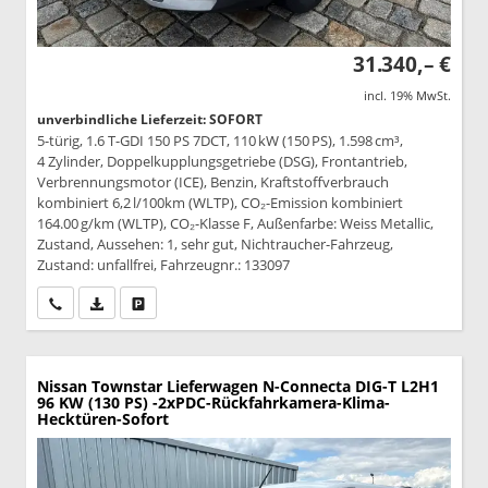
31.340,– €
incl. 19% MwSt.
unverbindliche Lieferzeit: SOFORT
5-türig, 1.6 T-GDI 150 PS 7DCT, 110 kW (150 PS), 1.598 cm³,
4 Zylinder, Doppelkupplungsgetriebe (DSG), Frontantrieb,
Verbrennungsmotor (ICE), Benzin, Kraftstoffverbrauch
kombiniert 6,2 l/100km (WLTP), CO₂-Emission kombiniert
164.00 g/km (WLTP), CO₂-Klasse F, Außenfarbe: Weiss Metallic,
Zustand, Aussehen: 1, sehr gut, Nichtraucher-Fahrzeug,
Zustand: unfallfrei, Fahrzeugnr.: 133097
Wir rufen Sie an
PDF-Datei, Fahrzeugexposé drucken
Drucken, parken oder vergleichen
Nissan Townstar Lieferwagen
N-Connecta DIG-T L2H1
96 KW (130 PS) -2xPDC-Rückfahrkamera-Klima-
Hecktüren-Sofort