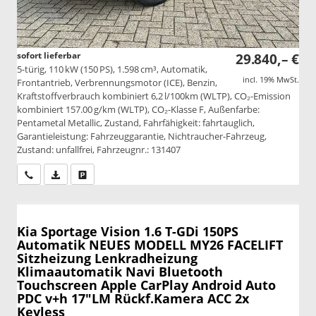
sofort lieferbar
29.840,– €
5-türig, 110 kW (150 PS), 1.598 cm³, Automatik,
incl. 19% MwSt.
Frontantrieb, Verbrennungsmotor (ICE), Benzin,
Kraftstoffverbrauch kombiniert 6,2 l/100km (WLTP), CO₂-Emission
kombiniert 157.00 g/km (WLTP), CO₂-Klasse F, Außenfarbe:
Pentametal Metallic, Zustand, Fahrfähigkeit: fahrtauglich,
Garantieleistung: Fahrzeuggarantie, Nichtraucher-Fahrzeug,
Zustand: unfallfrei, Fahrzeugnr.: 131407
Wir rufen Sie an
PDF-Datei, Fahrzeugexposé drucken
Drucken, parken oder vergleichen
Kia Sportage
Vision 1.6 T-GDi 150PS
Automatik NEUES MODELL MY26 FACELIFT
Sitzheizung Lenkradheizung
Klimaautomatik Navi Bluetooth
Touchscreen Apple CarPlay Android Auto
PDC v+h 17"LM Rückf.Kamera ACC 2x
Keyless