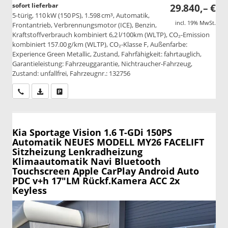
sofort lieferbar
29.840,– €
5-türig, 110 kW (150 PS), 1.598 cm³, Automatik,
incl. 19% MwSt.
Frontantrieb, Verbrennungsmotor (ICE), Benzin,
Kraftstoffverbrauch kombiniert 6,2 l/100km (WLTP), CO₂-Emission
kombiniert 157.00 g/km (WLTP), CO₂-Klasse F, Außenfarbe:
Experience Green Metallic, Zustand, Fahrfähigkeit: fahrtauglich,
Garantieleistung: Fahrzeuggarantie, Nichtraucher-Fahrzeug,
Zustand: unfallfrei, Fahrzeugnr.: 132756
Wir rufen Sie an
PDF-Datei, Fahrzeugexposé drucken
Drucken, parken oder vergleichen
Kia Sportage
Vision 1.6 T-GDi 150PS
Automatik NEUES MODELL MY26 FACELIFT
Sitzheizung Lenkradheizung
Klimaautomatik Navi Bluetooth
Touchscreen Apple CarPlay Android Auto
PDC v+h 17"LM Rückf.Kamera ACC 2x
Keyless