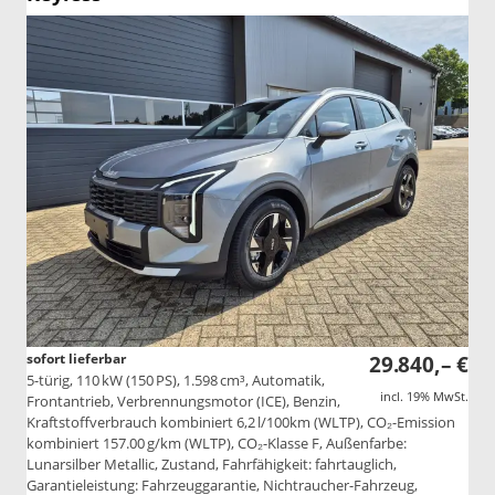
sofort lieferbar
29.840,– €
5-türig, 110 kW (150 PS), 1.598 cm³, Automatik,
incl. 19% MwSt.
Frontantrieb, Verbrennungsmotor (ICE), Benzin,
Kraftstoffverbrauch kombiniert 6,2 l/100km (WLTP), CO₂-Emission
kombiniert 157.00 g/km (WLTP), CO₂-Klasse F, Außenfarbe:
Lunarsilber Metallic, Zustand, Fahrfähigkeit: fahrtauglich,
Garantieleistung: Fahrzeuggarantie, Nichtraucher-Fahrzeug,