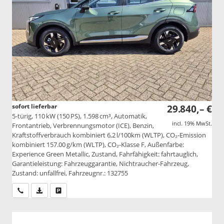
sofort lieferbar
29.840,– €
5-türig, 110 kW (150 PS), 1.598 cm³, Automatik,
incl. 19% MwSt.
Frontantrieb, Verbrennungsmotor (ICE), Benzin,
Kraftstoffverbrauch kombiniert 6,2 l/100km (WLTP), CO₂-Emission
kombiniert 157.00 g/km (WLTP), CO₂-Klasse F, Außenfarbe:
Experience Green Metallic, Zustand, Fahrfähigkeit: fahrtauglich,
Garantieleistung: Fahrzeuggarantie, Nichtraucher-Fahrzeug,
Zustand: unfallfrei, Fahrzeugnr.: 132755
Wir rufen Sie an
PDF-Datei, Fahrzeugexposé drucken
Drucken, parken oder vergleichen