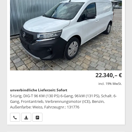
22.340,– €
incl. 19% MwSt.
unverbindliche Lieferzeit: Sofort
5-türig, DIG-T 96 KW (130 PS) 6-Gang, 96 kW (131 PS), Schalt. 6-
Gang, Frontantrieb, Verbrennungsmotor (ICE), Benzin,
Außenfarbe: Weiss, Fahrzeugnr.: 131776
Wir rufen Sie an
PDF-Datei, Fahrzeugexposé drucken
Drucken, parken oder vergleichen