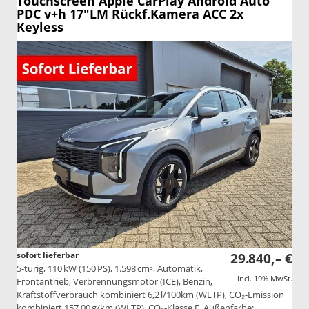
Touchscreen Apple CarPlay Android Auto
PDC v+h 17"LM Rückf.Kamera ACC 2x
Keyless
sofort lieferbar
29.840,– €
5-türig, 110 kW (150 PS), 1.598 cm³, Automatik,
incl. 19% MwSt.
Frontantrieb, Verbrennungsmotor (ICE), Benzin,
Kraftstoffverbrauch kombiniert 6,2 l/100km (WLTP), CO₂-Emission
kombiniert 157.00 g/km (WLTP), CO₂-Klasse F, Außenfarbe: