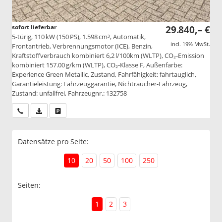
sofort lieferbar
29.840,– €
5-türig, 110 kW (150 PS), 1.598 cm³, Automatik,
incl. 19% MwSt.
Frontantrieb, Verbrennungsmotor (ICE), Benzin,
Kraftstoffverbrauch kombiniert 6,2 l/100km (WLTP), CO₂-Emission
kombiniert 157.00 g/km (WLTP), CO₂-Klasse F, Außenfarbe:
Experience Green Metallic, Zustand, Fahrfähigkeit: fahrtauglich,
Garantieleistung: Fahrzeuggarantie, Nichtraucher-Fahrzeug,
Zustand: unfallfrei, Fahrzeugnr.: 132758
Wir rufen Sie an
PDF-Datei, Fahrzeugexposé drucken
Drucken, parken oder vergleichen
Datensätze pro Seite:
10
20
50
100
250
Seiten:
1
2
3