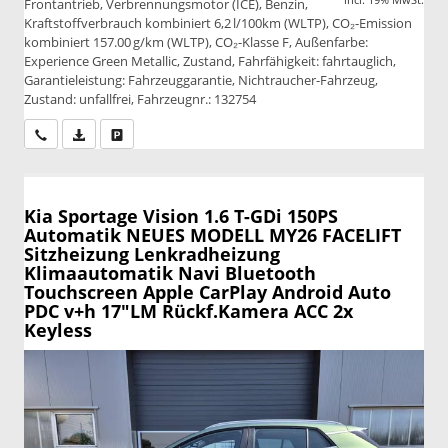
Frontantrieb, Verbrennungsmotor (ICE), Benzin,
Kraftstoffverbrauch kombiniert 6,2 l/100km (WLTP), CO₂-Emission
kombiniert 157.00 g/km (WLTP), CO₂-Klasse F, Außenfarbe:
Experience Green Metallic, Zustand, Fahrfähigkeit: fahrtauglich,
Garantieleistung: Fahrzeuggarantie, Nichtraucher-Fahrzeug,
Zustand: unfallfrei, Fahrzeugnr.: 132754
Wir rufen Sie an
PDF-Datei, Fahrzeugexposé drucken
Drucken, parken oder vergleichen
Kia Sportage
Vision 1.6 T-GDi 150PS
Automatik NEUES MODELL MY26 FACELIFT
Sitzheizung Lenkradheizung
Klimaautomatik Navi Bluetooth
Touchscreen Apple CarPlay Android Auto
PDC v+h 17"LM Rückf.Kamera ACC 2x
Keyless