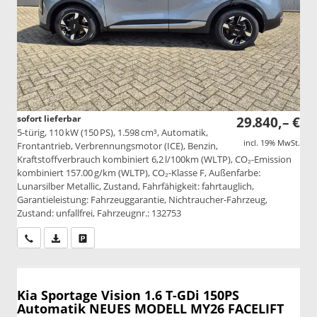
sofort lieferbar
29.840,– €
5-türig, 110 kW (150 PS), 1.598 cm³, Automatik,
incl. 19% MwSt.
Frontantrieb, Verbrennungsmotor (ICE), Benzin,
Kraftstoffverbrauch kombiniert 6,2 l/100km (WLTP), CO₂-Emission
kombiniert 157.00 g/km (WLTP), CO₂-Klasse F, Außenfarbe:
Lunarsilber Metallic, Zustand, Fahrfähigkeit: fahrtauglich,
Garantieleistung: Fahrzeuggarantie, Nichtraucher-Fahrzeug,
Zustand: unfallfrei, Fahrzeugnr.: 132753
Wir rufen Sie an
PDF-Datei, Fahrzeugexposé drucken
Drucken, parken oder vergleichen
Kia Sportage
Vision 1.6 T-GDi 150PS
Automatik NEUES MODELL MY26 FACELIFT