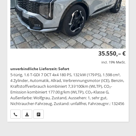
35.550,– €
incl. 19% MwSt.
unverbindliche Lieferzeit: Sofort
5-türig, 1.6 T-GDI 7 DCT 4x4 180 PS, 132 kW (179 PS), 1.598 cm³,
4 Zylinder, Automatik, Allrad, Verbrennungsmotor (ICE), Benzin,
Kraftstoffverbrauch kombiniert 7,3 l/100km (WLTP), CO₂-
Emission kombiniert 177.00 g/km (WLTP), CO₂-Klasse G,
Außenfarbe: Wolfgrau, Zustand, Aussehen: 1, sehr gut,
Nichtraucher-Fahrzeug, Zustand: unfallfrei, Fahrzeugnr.: 132456
Wir rufen Sie an
PDF-Datei, Fahrzeugexposé drucken
Drucken, parken oder vergleichen