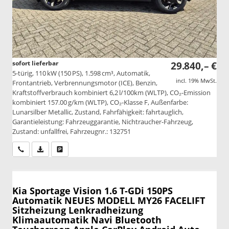
sofort lieferbar
29.840,– €
5-türig, 110 kW (150 PS), 1.598 cm³, Automatik,
incl. 19% MwSt.
Frontantrieb, Verbrennungsmotor (ICE), Benzin,
Kraftstoffverbrauch kombiniert 6,2 l/100km (WLTP), CO₂-Emission
kombiniert 157.00 g/km (WLTP), CO₂-Klasse F, Außenfarbe:
Lunarsilber Metallic, Zustand, Fahrfähigkeit: fahrtauglich,
Garantieleistung: Fahrzeuggarantie, Nichtraucher-Fahrzeug,
Zustand: unfallfrei, Fahrzeugnr.: 132751
Wir rufen Sie an
PDF-Datei, Fahrzeugexposé drucken
Drucken, parken oder vergleichen
Kia Sportage
Vision 1.6 T-GDi 150PS
Automatik NEUES MODELL MY26 FACELIFT
Sitzheizung Lenkradheizung
Klimaautomatik Navi Bluetooth