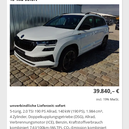
39.840,– €
incl. 19% MwSt.
unverbindliche Lieferzeit: sofort
5-türig, 2.0 TSI 190 PS Allrad, 140 kW (190 PS), 1.984 cm³,
4 Zylinder, Doppelkupplungsgetriebe (DSG), Allrad,
Verbrennungsmotor (ICE), Benzin, Kraftstoffverbrauch
kombiniert 7,6 l/100km (WLTP), CO₂-Emission kombiniert