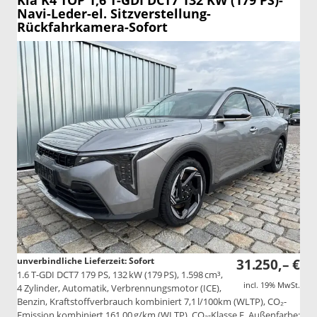
Kia K4
TOP 1,6 T-GDI DCT7 132 KW (179 PS)-
Navi-Leder-el. Sitzverstellung-
Rückfahrkamera-Sofort
unverbindliche Lieferzeit: Sofort
31.250,– €
1.6 T-GDI DCT7 179 PS, 132 kW (179 PS), 1.598 cm³,
incl. 19% MwSt.
4 Zylinder, Automatik, Verbrennungsmotor (ICE),
Benzin, Kraftstoffverbrauch kombiniert 7,1 l/100km (WLTP), CO₂-
Emission kombiniert 161.00 g/km (WLTP), CO₂-Klasse F, Außenfarbe: