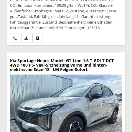
CO₂-Emission kombiniert 139.00 g/km (WLTP), CO₂-Klasse E,
Außenfarbe: Graphitgrau Metallic, Zustand, Aussehen: 1, sehr
gut, Zustand, Fahrfähigkeit: fahrtauglich, Garantieleistung:
Fahrzeuggarantie, Zustand, Beschaffenheit: Keine Schäden
feststellbar, Zustand: unfallfrei, Fahrzeugnr.: 126216
Wir rufen Sie an
PDF-Datei, Fahrzeugexposé drucken
Drucken, parken oder vergleichen
Kia Sportage
Neues Modell-GT-Line-1.6 T-GDI 7 DCT
4WD 180 PS-Navi-Sitzheizung vorne und hinten-
elektrische Sitze-18" LM Felgen-Sofort