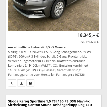
18.345,– €
incl. 19% MwSt.
unverbindliche Lieferzeit: 3,5 - 5 Monate
5-türig, 1.0 MPI ; 59KW/80PS ; 5-Gang-Schaltgetriebe, 59 kW
(80 PS), 999 cm³, 3 Zylinder, Schalt. 5-Gang, Frontantrieb,
Verbrennungsmotor (ICE), Benzin, Kraftstoffverbrauch
kombiniert 5,1 l/100km (WLTP), CO₂-Emission kombiniert
116.00 g/km (WLTP), CO₂-Klasse D, Garantieleistung:
Fahrzeuggarantie vom Hersteller, Fahrzeugnr.: 107326
Wir rufen Sie an
PDF-Datei, Fahrzeugexposé drucken
Drucken, parken oder vergleichen
Skoda Karoq
Sportline 1,5 TSI 150 PS DSG Navi-4x
Sitzheizung-Canton Sound-Anhängerkupplung-LED-