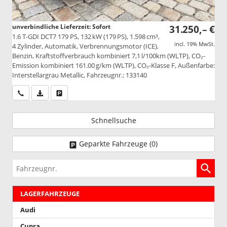
unverbindliche Lieferzeit: Sofort
31.250,– €
1.6 T-GDI DCT7 179 PS, 132 kW (179 PS), 1.598 cm³,
incl. 19% MwSt.
4 Zylinder, Automatik, Verbrennungsmotor (ICE),
Benzin, Kraftstoffverbrauch kombiniert 7,1 l/100km (WLTP), CO₂-
Emission kombiniert 161.00 g/km (WLTP), CO₂-Klasse F, Außenfarbe:
Interstellargrau Metallic, Fahrzeugnr.: 133140
Wir rufen Sie an
PDF-Datei, Fahrzeugexposé drucken
Drucken, parken oder vergleichen
Schnellsuche
Geparkte Fahrzeuge (
0
)
Fahrzeugnr.
LAGERFAHRZEUGE
Audi
Cupra