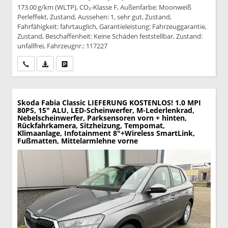
173.00 g/km (WLTP), CO₂-Klasse F, Außenfarbe: Moonweiß
Perleffekt, Zustand, Aussehen: 1, sehr gut, Zustand,
Fahrfähigkeit: fahrtauglich, Garantieleistung: Fahrzeuggarantie,
Zustand, Beschaffenheit: Keine Schäden feststellbar, Zustand:
unfallfrei, Fahrzeugnr.: 117227
Wir rufen Sie an
PDF-Datei, Fahrzeugexposé drucken
Drucken, parken oder vergleichen
Skoda Fabia
Classic LIEFERUNG KOSTENLOS! 1.0 MPI
80PS, 15" ALU, LED-Scheinwerfer, M-Lederlenkrad,
Nebelscheinwerfer, Parksensoren vorn + hinten,
Rückfahrkamera, Sitzheizung, Tempomat,
Klimaanlage, Infotainment 8"+Wireless SmartLink,
Fußmatten, Mittelarmlehne vorne