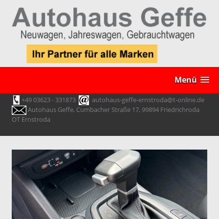
Menü
+49 03623 - 331873
autohaus-geffe-ernstroda@t-online.de
Autohaus Geffe, Cumbacher Straße 17, 99894 Friedrichroda
OT Ernstroda