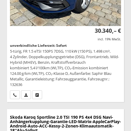
30.340,– €
incl. 19% MwSt.
unverbindliche Lieferzeit: Sofort
5-türig, FR 1.5 eTSI 150PS 7DSG, 110 kW (150 PS), 1.498 cm³,
4 Zylinder, Doppelkupplungsgetriebe (DSG), Frontantrieb, Mild-
Hybrid (MHEV), Benzin, Kraftstoffverbrauch
kombiniert 5,4 l/100km (WLTP), CO₂-Emission kombiniert
124.00 g/km (WLTP), CO₂-Klasse D, Außenfarbe: Saphir Blau
Metallic, Garantieleistung: Fahrzeuggarantie, Fahrzeugnr.:
132636
Wir rufen Sie an
PDF-Datei, Fahrzeugexposé drucken
Drucken, parken oder vergleichen
Skoda Karoq
Sportline 2.0 TSI 190 PS 4x4 DSG Navi-
Anhängerkupplung-Garantie-LED-Matrix-AppleCarPlay-
Android-Auto-ACC-Kessy-2-Zonen-Klimaautomatik-
18''Alu-Sofort