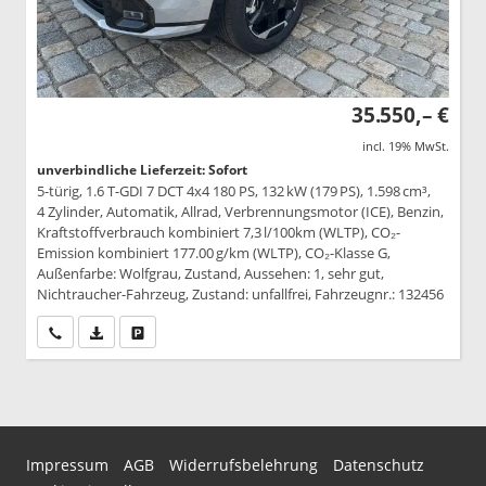
35.550,– €
incl. 19% MwSt.
unverbindliche Lieferzeit: Sofort
5-türig, 1.6 T-GDI 7 DCT 4x4 180 PS, 132 kW (179 PS), 1.598 cm³,
4 Zylinder, Automatik, Allrad, Verbrennungsmotor (ICE), Benzin,
Kraftstoffverbrauch kombiniert 7,3 l/100km (WLTP), CO₂-
Emission kombiniert 177.00 g/km (WLTP), CO₂-Klasse G,
Außenfarbe: Wolfgrau, Zustand, Aussehen: 1, sehr gut,
Nichtraucher-Fahrzeug, Zustand: unfallfrei, Fahrzeugnr.: 132456
Wir rufen Sie an
PDF-Datei, Fahrzeugexposé drucken
Drucken, parken oder vergleichen
Impressum
AGB
Widerrufsbelehrung
Datenschutz