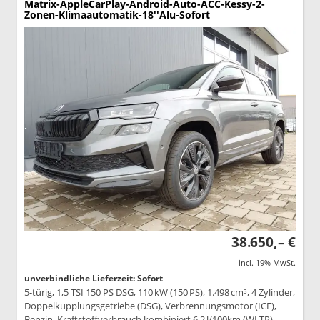
Matrix-AppleCarPlay-Android-Auto-ACC-Kessy-2-
Zonen-Klimaautomatik-18''Alu-Sofort
38.650,– €
incl. 19% MwSt.
unverbindliche Lieferzeit: Sofort
5-türig, 1,5 TSI 150 PS DSG, 110 kW (150 PS), 1.498 cm³, 4 Zylinder,
Doppelkupplungsgetriebe (DSG), Verbrennungsmotor (ICE),
Benzin, Kraftstoffverbrauch kombiniert 6,2 l/100km (WLTP),