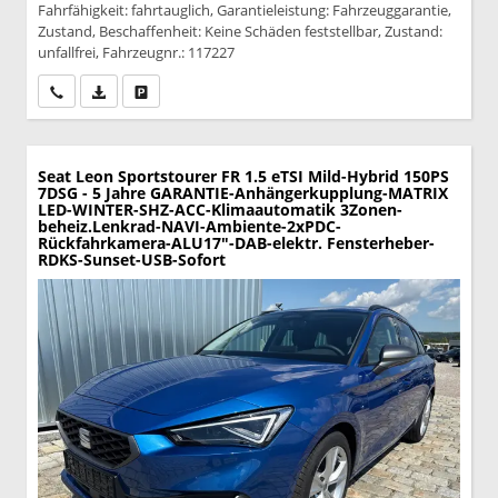
Fahrfähigkeit: fahrtauglich, Garantieleistung: Fahrzeuggarantie,
Zustand, Beschaffenheit: Keine Schäden feststellbar, Zustand:
unfallfrei, Fahrzeugnr.: 117227
Wir rufen Sie an
PDF-Datei, Fahrzeugexposé drucken
Drucken, parken oder vergleichen
Seat Leon Sportstourer
FR 1.5 eTSI Mild-Hybrid 150PS
7DSG - 5 Jahre GARANTIE-Anhängerkupplung-MATRIX
LED-WINTER-SHZ-ACC-Klimaautomatik 3Zonen-
beheiz.Lenkrad-NAVI-Ambiente-2xPDC-
Rückfahrkamera-ALU17"-DAB-elektr. Fensterheber-
RDKS-Sunset-USB-Sofort