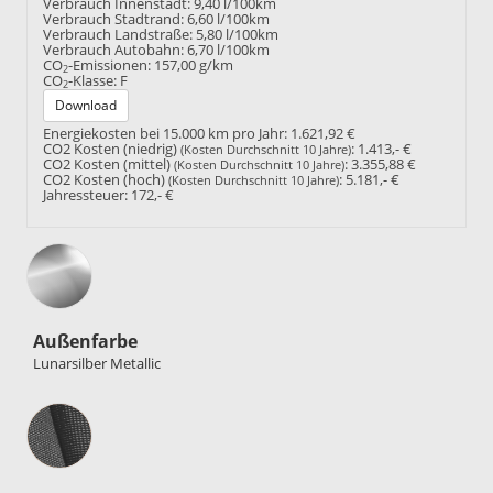
Verbrauch Innenstadt:
9,40 l/100km
Verbrauch Stadtrand:
6,60 l/100km
Verbrauch Landstraße:
5,80 l/100km
Verbrauch Autobahn:
6,70 l/100km
CO
-Emissionen:
157,00 g/km
2
CO
-Klasse:
F
2
Download
Energiekosten bei 15.000 km pro Jahr:
1.621,92 €
CO2 Kosten (niedrig)
:
1.413,- €
(Kosten Durchschnitt 10 Jahre)
CO2 Kosten (mittel)
:
3.355,88 €
(Kosten Durchschnitt 10 Jahre)
CO2 Kosten (hoch)
:
5.181,- €
(Kosten Durchschnitt 10 Jahre)
Jahressteuer:
172,- €
Außenfarbe
Lunarsilber Metallic
Innenausstattung