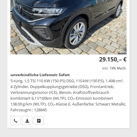
29.150,– €
incl. 19% MwSt.
unverbindliche Lieferzeit: Sofort
5-türig, 1,5 TSI 110 KW (150 PS) DSG, 110 kW (150 PS), 1.498 cm³,
4 Zylinder, Doppelkupplungsgetriebe (DSG), Frontantrieb,
Verbrennungsmotor (ICE), Benzin, Kraftstoffverbrauch
kombiniert 6,1 l/100km (WLTP), CO₂-Emission kombiniert
138.00 g/km (WLTP), CO₂-Klasse E, Außenfarbe: Schwarz Metallic,
Fahrzeugnr.: 128845
Wir rufen Sie an
PDF-Datei, Fahrzeugexposé drucken
Drucken, parken oder vergleichen