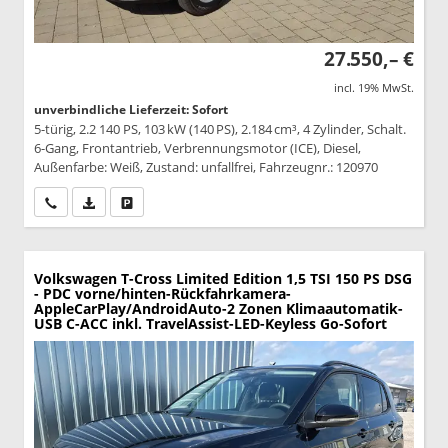
27.550,– €
incl. 19% MwSt.
unverbindliche Lieferzeit: Sofort
5-türig, 2.2 140 PS, 103 kW (140 PS), 2.184 cm³, 4 Zylinder, Schalt.
6-Gang, Frontantrieb, Verbrennungsmotor (ICE), Diesel,
Außenfarbe: Weiß, Zustand: unfallfrei, Fahrzeugnr.: 120970
Wir rufen Sie an
PDF-Datei, Fahrzeugexposé drucken
Drucken, parken oder vergleichen
Volkswagen T-Cross
Limited Edition 1,5 TSI 150 PS DSG
- PDC vorne/hinten-Rückfahrkamera-
AppleCarPlay/AndroidAuto-2 Zonen Klimaautomatik-
USB C-ACC inkl. TravelAssist-LED-Keyless Go-Sofort