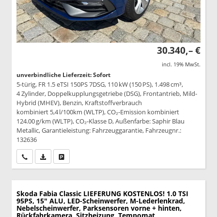
30.340,– €
incl. 19% MwSt.
unverbindliche Lieferzeit: Sofort
5-türig, FR 1.5 eTSI 150PS 7DSG, 110 kW (150 PS), 1.498 cm³,
4 Zylinder, Doppelkupplungsgetriebe (DSG), Frontantrieb, Mild-
Hybrid (MHEV), Benzin, Kraftstoffverbrauch
kombiniert 5,4 l/100km (WLTP), CO₂-Emission kombiniert
124.00 g/km (WLTP), CO₂-Klasse D, Außenfarbe: Saphir Blau
Metallic, Garantieleistung: Fahrzeuggarantie, Fahrzeugnr.:
132636
Wir rufen Sie an
PDF-Datei, Fahrzeugexposé drucken
Drucken, parken oder vergleichen
Skoda Fabia
Classic LIEFERUNG KOSTENLOS! 1.0 TSI
95PS, 15" ALU, LED-Scheinwerfer, M-Lederlenkrad,
Nebelscheinwerfer, Parksensoren vorne + hinten,
Rückfahrkamera, Sitzheizung, Tempomat,