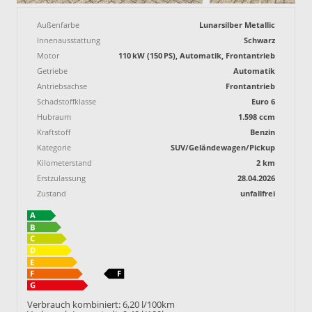
Außenfarbe
Lunarsilber Metallic
Innenausstattung
Schwarz
Motor
110 kW (150 PS), Automatik, Frontantrieb
Getriebe
Automatik
Antriebsachse
Frontantrieb
Schadstoffklasse
Euro 6
Hubraum
1.598 ccm
Kraftstoff
Benzin
Kategorie
SUV/Geländewagen/Pickup
Kilometerstand
2 km
Erstzulassung
28.04.2026
Zustand
unfallfrei
Verbrauch kombiniert:
6,20 l/100km