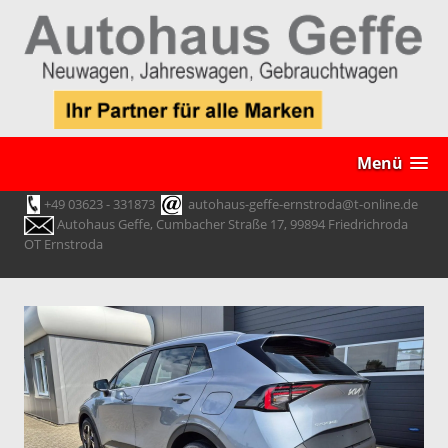
Menü
+49 03623 - 331873
autohaus-geffe-ernstroda@t-online.de
Autohaus Geffe, Cumbacher Straße 17, 99894 Friedrichroda
OT Ernstroda