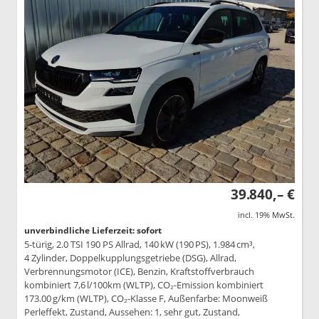
39.840,– €
incl. 19% MwSt.
unverbindliche Lieferzeit: sofort
5-türig, 2.0 TSI 190 PS Allrad, 140 kW (190 PS), 1.984 cm³,
4 Zylinder, Doppelkupplungsgetriebe (DSG), Allrad,
Verbrennungsmotor (ICE), Benzin, Kraftstoffverbrauch
kombiniert 7,6 l/100km (WLTP), CO₂-Emission kombiniert
173.00 g/km (WLTP), CO₂-Klasse F, Außenfarbe: Moonweiß
Perleffekt, Zustand, Aussehen: 1, sehr gut, Zustand,