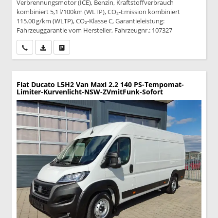
Verbrennungsmotor (ICE), Benzin, Kraftstoffverbrauch
kombiniert 5,1 l/100km (WLTP), CO₂-Emission kombiniert
115.00 g/km (WLTP), CO₂-Klasse C, Garantieleistung:
Fahrzeuggarantie vom Hersteller, Fahrzeugnr.: 107327
Wir rufen Sie an
PDF-Datei, Fahrzeugexposé drucken
Drucken, parken oder vergleichen
Fiat Ducato
L5H2 Van Maxi 2.2 140 PS-Tempomat-
Limiter-Kurvenlicht-NSW-ZVmitFunk-Sofort