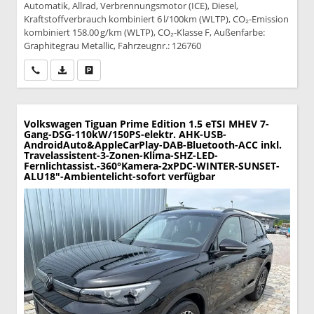
Automatik, Allrad, Verbrennungsmotor (ICE), Diesel,
Kraftstoffverbrauch kombiniert 6 l/100km (WLTP), CO₂-Emission
kombiniert 158.00 g/km (WLTP), CO₂-Klasse F, Außenfarbe:
Graphitegrau Metallic, Fahrzeugnr.: 126760
Wir rufen Sie an
PDF-Datei, Fahrzeugexposé drucken
Drucken, parken oder vergleichen
Volkswagen Tiguan
Prime Edition 1.5 eTSI MHEV 7-
Gang-DSG-110kW/150PS-elektr. AHK-USB-
AndroidAuto&AppleCarPlay-DAB-Bluetooth-ACC inkl.
Travelassistent-3-Zonen-Klima-SHZ-LED-
Fernlichtassist.-360°Kamera-2xPDC-WINTER-SUNSET-
ALU18"-Ambientelicht-sofort verfügbar