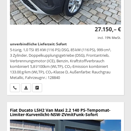
27.150,– €
incl. 19% MwSt.
unverbindliche Lieferzeit: Sofort
5-türig, 1,0 TSI 85 KW (116 PS) DSG, 85 kW (116 PS), 999 cm³,
3 Zylinder, Doppelkupplungsgetriebe (DSG), Frontantrieb,
Verbrennungsmotor (ICE), Benzin, Kraftstoffverbrauch
kombiniert 5,8 l/100km (WLTP), CO₂-Emission kombiniert
133.00 g/km (WLTP), CO₂-Klasse D, Außenfarbe: Rauchgrau
Metallic, Fahrzeugnr.: 128840
Wir rufen Sie an
PDF-Datei, Fahrzeugexposé drucken
Drucken, parken oder vergleichen
Fiat Ducato
L5H2 Van Maxi 2.2 140 PS-Tempomat-
Limiter-Kurvenlicht-NSW-ZVmitFunk-Sofort