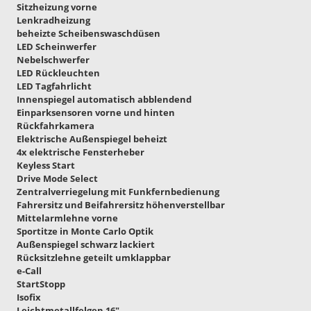
Sitzheizung vorne
Lenkradheizung
beheizte Scheibenswaschdüsen
LED Scheinwerfer
Nebelschwerfer
LED Rückleuchten
LED Tagfahrlicht
Innenspiegel automatisch abblendend
Einparksensoren vorne und hinten
Rückfahrkamera
Elektrische Außenspiegel beheizt
4x elektrische Fensterheber
Keyless Start
Drive Mode Select
Zentralverriegelung mit Funkfernbedienung
Fahrersitz und Beifahrersitz höhenverstellbar
Mittelarmlehne vorne
Sportitze in Monte Carlo Optik
Außenspiegel schwarz lackiert
Rücksitzlehne geteilt umklappbar
e-Call
StartStopp
Isofix
Leichtmetallfelgen 16"