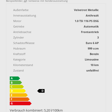
Beispielbilder, ggf. teilweise mit Sonderausstattung
Außenfarbe
Velvetrot Metallic
Innenausstattung
Anthrazit
Motor
1.0 TSI 116 PS DSG
Getriebe
Automatik
Antriebsachse
Frontantrieb
Zylinder
3
Schadstoffklasse
Euro 6 AP
Hubraum
999 ccm
Kraftstoff
Benzin
Kategorie
Limousine
Kilometerstand
10 km
Zustand
unfallfrei
Verbrauch kombiniert:
5,20 l/100km