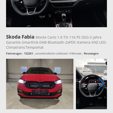
Skoda Fabia
Monte Carlo 1.0 TSI 116 PS DSG-5 Jahre
Garantie-Smartlink-DAB-Bluetooth-2xPDC-Kamera-SHZ-LED-
ClimatronicTempomat
Fahrzeugnr.
:
132261
, unverbindliche Lieferzeit:
4 Monate
,
Neuwagen