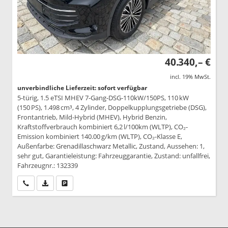
40.340,– €
incl. 19% MwSt.
unverbindliche Lieferzeit: sofort verfügbar
5-türig, 1.5 eTSI MHEV 7-Gang-DSG-110kW/150PS, 110 kW
(150 PS), 1.498 cm³, 4 Zylinder, Doppelkupplungsgetriebe (DSG),
Frontantrieb, Mild-Hybrid (MHEV), Hybrid Benzin,
Kraftstoffverbrauch kombiniert 6,2 l/100km (WLTP), CO₂-
Emission kombiniert 140.00 g/km (WLTP), CO₂-Klasse E,
Außenfarbe: Grenadillaschwarz Metallic, Zustand, Aussehen: 1,
sehr gut, Garantieleistung: Fahrzeuggarantie, Zustand: unfallfrei,
Fahrzeugnr.: 132339
Wir rufen Sie an
PDF-Datei, Fahrzeugexposé drucken
Drucken, parken oder vergleichen