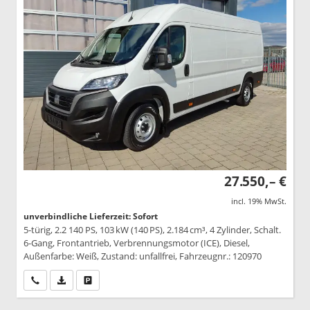
27.550,– €
incl. 19% MwSt.
unverbindliche Lieferzeit: Sofort
5-türig, 2.2 140 PS, 103 kW (140 PS), 2.184 cm³, 4 Zylinder, Schalt.
6-Gang, Frontantrieb, Verbrennungsmotor (ICE), Diesel,
Außenfarbe: Weiß, Zustand: unfallfrei, Fahrzeugnr.: 120970
Wir rufen Sie an
PDF-Datei, Fahrzeugexposé drucken
Drucken, parken oder vergleichen