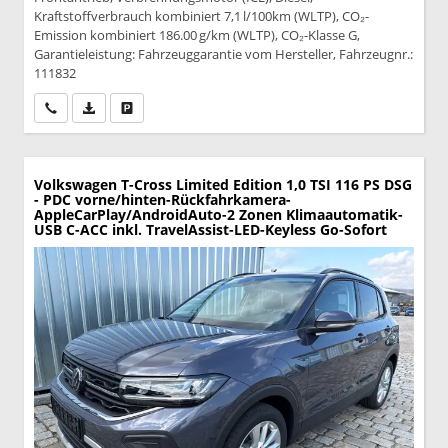
Kraftstoffverbrauch kombiniert 7,1 l/100km (WLTP), CO₂-
Emission kombiniert 186.00 g/km (WLTP), CO₂-Klasse G,
Garantieleistung: Fahrzeuggarantie vom Hersteller, Fahrzeugnr.:
111832
Wir rufen Sie an
PDF-Datei, Fahrzeugexposé drucken
Drucken, parken oder vergleichen
Volkswagen T-Cross
Limited Edition 1,0 TSI 116 PS DSG
- PDC vorne/hinten-Rückfahrkamera-
AppleCarPlay/AndroidAuto-2 Zonen Klimaautomatik-
USB C-ACC inkl. TravelAssist-LED-Keyless Go-Sofort