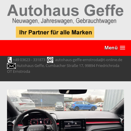
Menü
+49 03623 - 331873
autohaus-geffe-ernstroda@t-online.de
Autohaus Geffe, Cumbacher Straße 17, 99894 Friedrichroda
OT Ernstroda