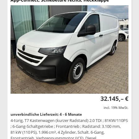
32.145,– €
incl. 19% MwSt.
unverbindliche Lieferzeit: 4 - 6 Monate
4-türig, T7 Kastenwagen (kurzer Radstand) 2.0 TDI ; 81KW/110PS
; 6-Gang-Schaltgetriebe ; Frontantrieb ; Radstand: 3.100 mm,
81 kW (110 PS), 1.996 cm³, 4 Zylinder, Schalt. 6-Gang,
Frontantrieb, Verbrennungsmotor (ICE), Diesel,