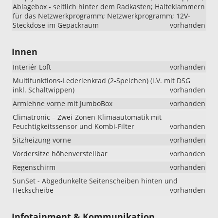
Ablagebox - seitlich hinter dem Radkasten; Halteklammern
für das Netzwerkprogramm; Netzwerkprogramm; 12V-
Steckdose im Gepäckraum
vorhanden
Innen
Interiér Loft
vorhanden
Multifunktions-Lederlenkrad (2-Speichen) (i.V. mit DSG
inkl. Schaltwippen)
vorhanden
Armlehne vorne mit JumboBox
vorhanden
Climatronic – Zwei-Zonen-Klimaautomatik mit
Feuchtigkeitssensor und Kombi-Filter
vorhanden
Sitzheizung vorne
vorhanden
Vordersitze höhenverstellbar
vorhanden
Regenschirm
vorhanden
SunSet - Abgedunkelte Seitenscheiben hinten und
Heckscheibe
vorhanden
Infotainment & Kommunikation