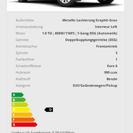
Außenfarbe
Metallic-Lackierung Graphit-Grau
Innenausstattung
Interieur Loft
Motor
1.0 TSI ; 85KW/116PS ; 7-Gang-DSG (Automatik)
Getriebe
Doppelkupplungsgetriebe (DSG)
Antriebsachse
Frontantrieb
Zylinder
3
Partikelfilter
1
Schadstoffklasse
Euro 6
Hubraum
999 ccm
Kraftstoff
Benzin
Kategorie
SUV/Geländewagen/Pickup
Verbrauch kombiniert:
5,90 l/100km