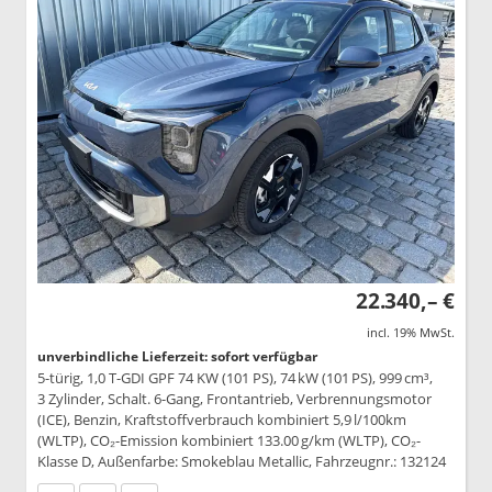
22.340,– €
incl. 19% MwSt.
unverbindliche Lieferzeit: sofort verfügbar
5-türig, 1,0 T-GDI GPF 74 KW (101 PS), 74 kW (101 PS), 999 cm³,
3 Zylinder, Schalt. 6-Gang, Frontantrieb, Verbrennungsmotor
(ICE), Benzin, Kraftstoffverbrauch kombiniert 5,9 l/100km
(WLTP), CO₂-Emission kombiniert 133.00 g/km (WLTP), CO₂-
Klasse D, Außenfarbe: Smokeblau Metallic, Fahrzeugnr.: 132124