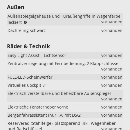
Außen
Außenspiegelgehäuse und Türaußengriffe in Wagenfarbe
(bei
vorhanden
lackiert
Selection
Dachreling schwarz
vorhanden
ist
das
Außenspiegelgehäuse
Räder & Technik
in
schwarz
Easy Light Assist – Lichtsensor
vorhanden
i.V.
Zentralverriegelung mit Fernbedienung, 2 Klappschlüssel
mit
vorhanden
Color
Concept)
FULL-LED-Scheinwerfer
vorhanden
Virtuelles Cockpit 8"
vorhanden
Elektrisch verstellbare und beheizbare Außenspiegel
vorhanden
Elektrische Fensterheber vorne
vorhanden
Berganfahrassistent (nur i.V. mit DSG)
vorhanden
Reserverad (Stahlfelge), platzsparend inkl. Wagenheber
und Radschlüssel
vorhanden