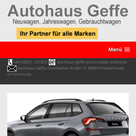
Menü
+49 03623 - 331873
autohaus-geffe-ernstroda@t-online.de
Autohaus Geffe, Cumbacher Straße 17, 99894 Friedrichroda
OT Ernstroda