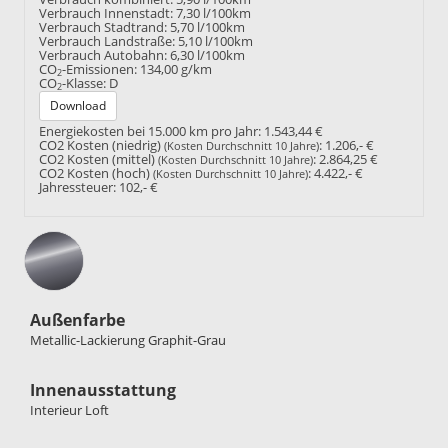
Verbrauch Innenstadt:
7,30 l/100km
Verbrauch Stadtrand:
5,70 l/100km
Verbrauch Landstraße:
5,10 l/100km
Verbrauch Autobahn:
6,30 l/100km
CO
-Emissionen:
134,00 g/km
2
CO
-Klasse:
D
2
Download
Energiekosten bei 15.000 km pro Jahr:
1.543,44 €
CO2 Kosten (niedrig)
:
1.206,- €
(Kosten Durchschnitt 10 Jahre)
CO2 Kosten (mittel)
:
2.864,25 €
(Kosten Durchschnitt 10 Jahre)
CO2 Kosten (hoch)
:
4.422,- €
(Kosten Durchschnitt 10 Jahre)
Jahressteuer:
102,- €
Außenfarbe
Metallic-Lackierung Graphit-Grau
Innenausstattung
Interieur Loft