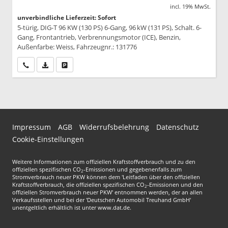
incl. 19% MwSt.
unverbindliche Lieferzeit: Sofort
5-türig, DIG-T 96 KW (130 PS) 6-Gang, 96 kW (131 PS), Schalt. 6-
Gang, Frontantrieb, Verbrennungsmotor (ICE), Benzin,
Außenfarbe: Weiss, Fahrzeugnr.: 131776
Wir rufen Sie an
PDF-Datei, Fahrzeugexposé drucken
Drucken, parken oder vergleichen
Impressum
AGB
Widerrufsbelehrung
Datenschutz
Cookie-Einstellungen
Weitere Informationen zum offiziellen Kraftstoffverbrauch und zu den
offiziellen spezifischen CO
-Emissionen und gegebenenfalls zum
2
Stromverbrauch neuer PKW können dem 'Leitfaden über den offiziellen
Kraftstoffverbrauch, die offiziellen spezifischen CO
-Emissionen und den
2
offiziellen Stromverbrauch neuer PKW' entnommen werden, der an allen
Verkaufsstellen und bei der 'Deutschen Automobil Treuhand GmbH'
unentgeltlich erhältlich ist unter www.dat.de.