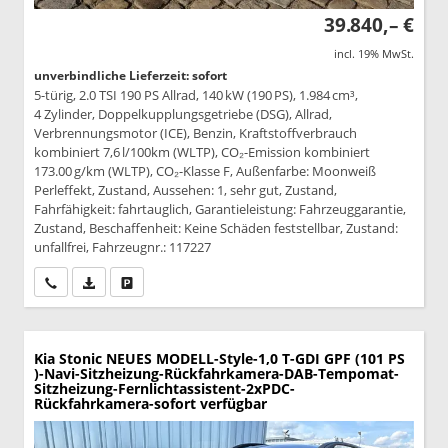
39.840,– €
incl. 19% MwSt.
unverbindliche Lieferzeit: sofort
5-türig, 2.0 TSI 190 PS Allrad, 140 kW (190 PS), 1.984 cm³,
4 Zylinder, Doppelkupplungsgetriebe (DSG), Allrad,
Verbrennungsmotor (ICE), Benzin, Kraftstoffverbrauch
kombiniert 7,6 l/100km (WLTP), CO₂-Emission kombiniert
173.00 g/km (WLTP), CO₂-Klasse F, Außenfarbe: Moonweiß
Perleffekt, Zustand, Aussehen: 1, sehr gut, Zustand,
Fahrfähigkeit: fahrtauglich, Garantieleistung: Fahrzeuggarantie,
Zustand, Beschaffenheit: Keine Schäden feststellbar, Zustand:
unfallfrei, Fahrzeugnr.: 117227
Wir rufen Sie an
PDF-Datei, Fahrzeugexposé drucken
Drucken, parken oder vergleichen
Kia Stonic
NEUES MODELL-Style-1,0 T-GDI GPF (101 PS
)-Navi-Sitzheizung-Rückfahrkamera-DAB-Tempomat-
Sitzheizung-Fernlichtassistent-2xPDC-
Rückfahrkamera-sofort verfügbar