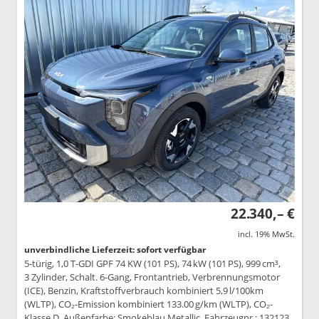
22.340,– €
incl. 19% MwSt.
unverbindliche Lieferzeit: sofort verfügbar
5-türig, 1,0 T-GDI GPF 74 KW (101 PS), 74 kW (101 PS), 999 cm³,
3 Zylinder, Schalt. 6-Gang, Frontantrieb, Verbrennungsmotor
(ICE), Benzin, Kraftstoffverbrauch kombiniert 5,9 l/100km
(WLTP), CO₂-Emission kombiniert 133.00 g/km (WLTP), CO₂-
Klasse D, Außenfarbe: Smokeblau Metallic, Fahrzeugnr.: 132123