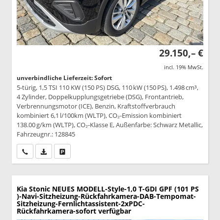
29.150,– €
incl. 19% MwSt.
unverbindliche Lieferzeit: Sofort
5-türig, 1,5 TSI 110 KW (150 PS) DSG, 110 kW (150 PS), 1.498 cm³,
4 Zylinder, Doppelkupplungsgetriebe (DSG), Frontantrieb,
Verbrennungsmotor (ICE), Benzin, Kraftstoffverbrauch
kombiniert 6,1 l/100km (WLTP), CO₂-Emission kombiniert
138.00 g/km (WLTP), CO₂-Klasse E, Außenfarbe: Schwarz Metallic,
Fahrzeugnr.: 128845
Wir rufen Sie an
PDF-Datei, Fahrzeugexposé drucken
Drucken, parken oder vergleichen
Kia Stonic
NEUES MODELL-Style-1,0 T-GDI GPF (101 PS
)-Navi-Sitzheizung-Rückfahrkamera-DAB-Tempomat-
Sitzheizung-Fernlichtassistent-2xPDC-
Rückfahrkamera-sofort verfügbar