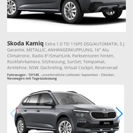
Skoda Kamiq
Extra 1.0 TSI 116PS DSG/AUTOMATIK, 5 J
Garantie, METALLIC, ANHÄNGERKUPPLUNG, 16" Alu,
Climatronic, Radio 8"/SmartLink, Parksensoren hinten,
Rückfahrkamera, Sitzheizung, SunSet, Tempomat,
Armlehne, NSW, Dachreling, Virtual Cockpit, Reserverad
Fahrzeugnr.
:
131145
, unverbindliche Lieferzeit: September - Oktober ,
Neuwagen mit Tageszulassung