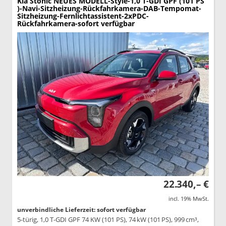
Kia Stonic
NEUES MODELL-Style-1,0 T-GDI GPF (101 PS
)-Navi-Sitzheizung-Rückfahrkamera-DAB-Tempomat-
Sitzheizung-Fernlichtassistent-2xPDC-
Rückfahrkamera-sofort verfügbar
22.340,– €
incl. 19% MwSt.
unverbindliche Lieferzeit: sofort verfügbar
5-türig, 1,0 T-GDI GPF 74 KW (101 PS), 74 kW (101 PS), 999 cm³,