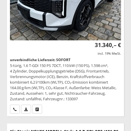
31.340,– €
incl. 19% MwSt.
unverbindliche Lieferzeit: SOFORT
5-türig, 1.6 T-GDI 150 PS 7DCT, 110 kW (150 PS), 1.598 cm³,
4 Zylinder, Doppelkupplungsgetriebe (DSG), Frontantrieb,
Verbrennungsmotor (ICE), Benzin, Kraftstoffverbrauch
kombiniert 6,2 l/100km (WLTP), CO₂-Emission kombiniert
164.00 g/km (WLTP), CO₂-Klasse F, Außenfarbe: Weiss Metallic,
Zustand, Aussehen: 1, sehr gut, Nichtraucher-Fahrzeug,
Zustand: unfallfrei, Fahrzeugnr.: 133097
Wir rufen Sie an
PDF-Datei, Fahrzeugexposé drucken
Drucken, parken oder vergleichen