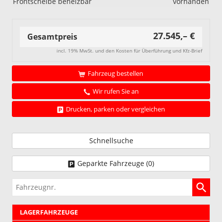
Frontscheibe beheizbar
vorhanden
27.545,– €
Gesamtpreis
incl. 19% MwSt. und den Kosten für Überführung und Kfz-Brief
Fahrzeug bestellen
Wir rufen Sie an
Drucken, parken oder vergleichen
Schnellsuche
Geparkte Fahrzeuge (
0
)
Fahrzeugnr.
LAGERFAHRZEUGE