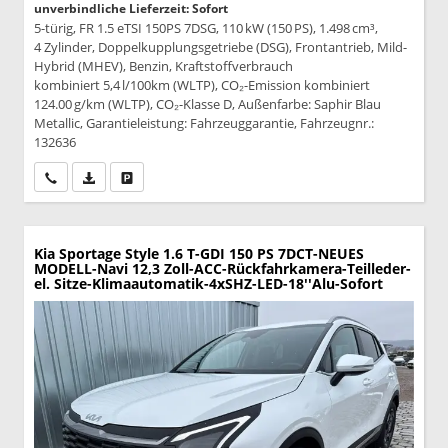
unverbindliche Lieferzeit: Sofort
5-türig, FR 1.5 eTSI 150PS 7DSG, 110 kW (150 PS), 1.498 cm³,
4 Zylinder, Doppelkupplungsgetriebe (DSG), Frontantrieb, Mild-
Hybrid (MHEV), Benzin, Kraftstoffverbrauch
kombiniert 5,4 l/100km (WLTP), CO₂-Emission kombiniert
124.00 g/km (WLTP), CO₂-Klasse D, Außenfarbe: Saphir Blau
Metallic, Garantieleistung: Fahrzeuggarantie, Fahrzeugnr.:
132636
Wir rufen Sie an
PDF-Datei, Fahrzeugexposé drucken
Drucken, parken oder vergleichen
Kia Sportage
Style 1.6 T-GDI 150 PS 7DCT-NEUES
MODELL-Navi 12,3 Zoll-ACC-Rückfahrkamera-Teilleder-
el. Sitze-Klimaautomatik-4xSHZ-LED-18''Alu-Sofort