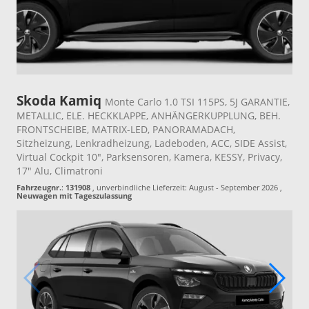
Skoda Kamiq
Monte Carlo 1.0 TSI 115PS, 5J GARANTIE,
METALLIC, ELE. HECKKLAPPE, ANHÄNGERKUPPLUNG, BEH.
FRONTSCHEIBE, MATRIX-LED, PANORAMADACH,
Sitzheizung, Lenkradheizung, Ladeboden, ACC, SIDE Assist,
Virtual Cockpit 10", Parksensoren, Kamera, KESSY, Privacy,
17" Alu, Climatroni
Fahrzeugnr.
:
131908
, unverbindliche Lieferzeit: August - September 2026 ,
Neuwagen mit Tageszulassung