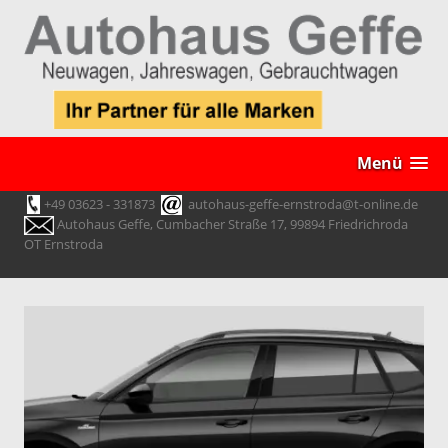
Menü
+49 03623 - 331873
autohaus-geffe-ernstroda@t-online.de
Autohaus Geffe, Cumbacher Straße 17, 99894 Friedrichroda
OT Ernstroda