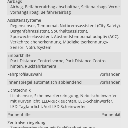
Airbags
Airbag, Beifahrerairbag abschaltbar, Seitenairbags Vorne,
Vorhangairbag, Beifahrerairbag
Assistenzsysteme
Regensensor, Tempomat, Notbremsassistent (City-Safety),
Berganfahrassistent, Spurhalteassistent,
Spurwechselassistent, Abstandstempomat adaptiv (ACC),
Verkehrzeichenerkennung, Müdigkeitserkennungs-
Sensor, Notrufsystem
Einparkhilfe
Park Distance Control vorne, Park Distance Control
hinten, Rückfahrkamera
Fahrprofilauswahl
vorhanden
Innenspiegel automatisch abblendend
vorhanden
Lichttechnik
Lichtsensor, Scheinwerferreinigung, Nebelscheinwerfer
mit Kurvenlicht, LED-Rückleuchten, LED-Scheinwerfer,
LED-Tagfahrlicht, Voll-LED Scheinwerfer
Pannenhilfe
Pannenkit
Zentralverriegelung
Zentralverriegelung mit Funkfernbedienung,