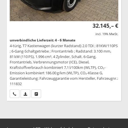
32.145,– €
incl. 19% MwSt.
unverbindliche Lieferzeit: 4 - 6 Monate
4-türig, T7 Kastenwagen (kurzer Radstand) 2.0 TDI ; 81KW/110PS
; 6-Gang-Schaltgetriebe ; Frontantrieb ; Radstand: 3.100 mm,
81 kW (110 PS), 1.996 cm³, 4 Zylinder, Schalt. 6-Gang,
Frontantrieb, Verbrennungsmotor (ICE), Diesel,
Kraftstoffverbrauch kombiniert 7,1 l/100km (WLTP), CO₂-
Emission kombiniert 186.00 g/km (WLTP), CO₂-Klasse G,
Garantieleistung: Fahrzeuggarantie vom Hersteller, Fahrzeugnr.:
111832
Wir rufen Sie an
PDF-Datei, Fahrzeugexposé drucken
Drucken, parken oder vergleichen