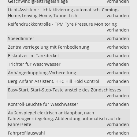
Geschwindigkeitsregelanlage
vorhanden
Licht-Assistent: Lichtaktivierung automatisch, Coming-
Home, Leaving-Home, Tunnel-Licht
vorhanden
Reifendruckkontrolle - TPM Tyre Pressure Monitoring
vorhanden
Speedlimiter
vorhanden
Zentralverriegelung mit Fernbedienung
vorhanden
Eiskratzer im Tankdeckel
vorhanden
Trichter für Waschwasser
vorhanden
Anhängerkupplung-Vorbereitung
vorhanden
Berg-Anfahr-Assistent, HHC Hill Hold Control
vorhanden
Easy-Start, Start-Stop-Taste anstelle des Zündschlosses
vorhanden
Kontroll-Leuchte für Waschwasser
vorhanden
Außenspiegel elektrisch anklappbar, nach
Fahrzeugverriegelung, Abblendung automatisch auf der
Fahrerseite
vorhanden
Fahrprofilauswahl
vorhanden