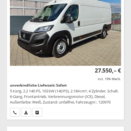
27.550,– €
incl. 19% MwSt.
unverbindliche Lieferzeit: Sofort
5-türig, 2.2 140 PS, 103 kW (140 PS), 2.184 cm³, 4 Zylinder, Schalt.
6-Gang, Frontantrieb, Verbrennungsmotor (ICE), Diesel,
Außenfarbe: Weiß, Zustand: unfallfrei, Fahrzeugnr.: 120970
Wir rufen Sie an
PDF-Datei, Fahrzeugexposé drucken
Drucken, parken oder vergleichen