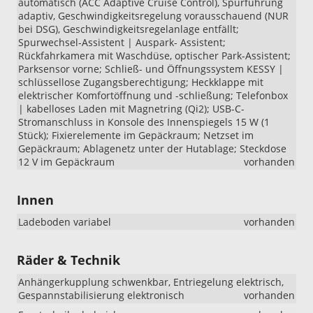
automatisch (ACC Adaptive Cruise Control), Spurführung
adaptiv, Geschwindigkeitsregelung vorausschauend (NUR
bei DSG), Geschwindigkeitsregelanlage entfällt;
Spurwechsel-Assistent | Auspark- Assistent;
Rückfahrkamera mit Waschdüse, optischer Park-Assistent;
Parksensor vorne; Schließ- und Öffnungssystem KESSY |
schlüssellose Zugangsberechtigung; Heckklappe mit
elektrischer Komfortöffnung und -schließung; Telefonbox
| kabelloses Laden mit Magnetring (Qi2); USB-C-
Stromanschluss in Konsole des Innenspiegels 15 W (1
Stück); Fixierelemente im Gepäckraum; Netzset im
Gepäckraum; Ablagenetz unter der Hutablage; Steckdose
12 V im Gepäckraum
vorhanden
Innen
Ladeboden variabel
vorhanden
Räder & Technik
Anhängerkupplung schwenkbar, Entriegelung elektrisch,
Gespannstabilisierung elektronisch
vorhanden