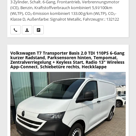
3 Zylinder, Schalt. 6-Gang, Frontantrieb, Verbrennungsmotor
(ICE), Benzin, Kraftstoffverbrauch kombiniert 5,9 l/100km
(WLTP), CO₂-Emission kombiniert 133.00 g/km (WLTP), CO₂-
Klasse D, Außenfarbe: Signalrot Metallic, Fahrzeugnr.: 132122
Wir rufen Sie an
PDF-Datei, Fahrzeugexposé drucken
Drucken, parken oder vergleichen
Volkswagen T7 Transporter
Basis 2.0 TDI 110PS 6-Gang
kurzer Radstand, Parksensoren hinten, Tempomat,
Zentralverriegelung + Keyless Start, Radio 13" Wireless
App-Connect, Schiebetüre rechts, Heckklappe