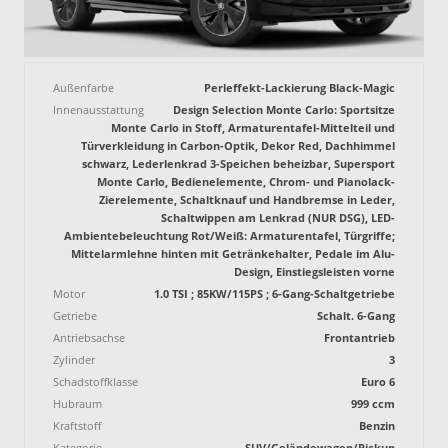
Außenfarbe
Perleffekt-Lackierung Black-Magic
Innenausstattung
Design Selection Monte Carlo: Sportsitze
Monte Carlo in Stoff, Armaturentafel-Mittelteil und
Türverkleidung in Carbon-Optik, Dekor Red, Dachhimmel
schwarz, Lederlenkrad 3-Speichen beheizbar, Supersport
Monte Carlo, Bedienelemente, Chrom- und Pianolack-
Zierelemente, Schaltknauf und Handbremse in Leder,
Schaltwippen am Lenkrad (NUR DSG), LED-
Ambientebeleuchtung Rot/Weiß: Armaturentafel, Türgriffe;
Mittelarmlehne hinten mit Getränkehalter, Pedale im Alu-
Design, Einstiegsleisten vorne
Motor
1.0 TSI ; 85KW/115PS ; 6-Gang-Schaltgetriebe
Getriebe
Schalt. 6-Gang
Antriebsachse
Frontantrieb
Zylinder
3
Schadstoffklasse
Euro 6
Hubraum
999 ccm
Kraftstoff
Benzin
Kategorie
SUV/Geländewagen/Pickup